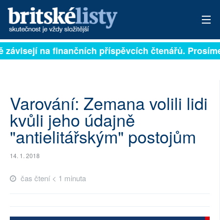
ě závisejí na finančních příspěvcích čtenářů. Prosíme
PŘIHLÁSIT
AKTUÁLNÍ VYDÁNÍ
ARCHIV
Varování: Zemana volili lidi
kvůli jeho údajně
ROZHOVORY
"antielitářským" postojům
TÉMATA
14. 1. 2018
NEJČTENĚJŠÍ ZA 7 DNÍ
čas čtení < 1 minuta
AUTOŘI
PŘÍSPĚVKY NA PROVOZ