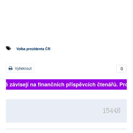
Volba prezidenta ČR
0
Vytisknout
plně závisejí na finančních příspěvcích čtenářů. Prosí
15446