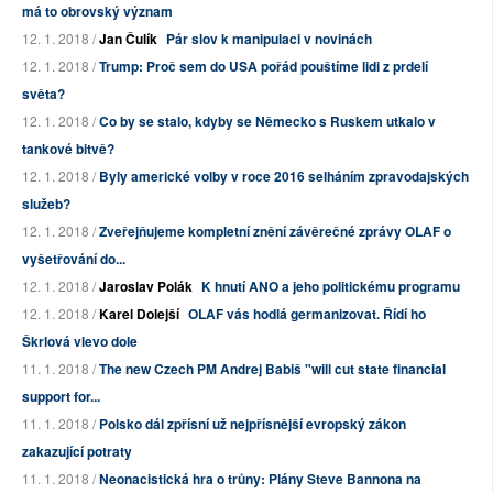
má to obrovský význam
12. 1. 2018 /
Jan Čulík
Pár slov k manipulaci v novinách
12. 1. 2018 /
Trump: Proč sem do USA pořád pouštíme lidi z prdelí
světa?
12. 1. 2018 /
Co by se stalo, kdyby se Německo s Ruskem utkalo v
tankové bitvě?
12. 1. 2018 /
Byly americké volby v roce 2016 selháním zpravodajských
služeb?
12. 1. 2018 /
Zveřejňujeme kompletní znění závěrečné zprávy OLAF o
vyšetřování do...
12. 1. 2018 /
Jaroslav Polák
K hnutí ANO a jeho politickému programu
12. 1. 2018 /
Karel Dolejší
OLAF vás hodlá germanizovat. Řídí ho
Škrlová vlevo dole
11. 1. 2018 /
The new Czech PM Andrej Babiš "will cut state financial
support for...
11. 1. 2018 /
Polsko dál zpřísní už nejpřísnější evropský zákon
zakazující potraty
11. 1. 2018 /
Neonacistická hra o trůny: Plány Steve Bannona na