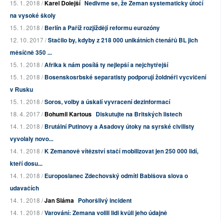
15. 1. 2018 /
Karel Dolejší
Nedivme se, že Zeman systematicky útočí
na vysoké školy
15. 1. 2018 /
Berlín a Paříž rozjíždějí reformu eurozóny
12. 10. 2017 /
Stačilo by, kdyby z 218 000 unikátních čtenářů BL jich
měsíčně 350 ...
15. 1. 2018 /
Afrika k nám posílá ty nejlepší a nejchytřejší
15. 1. 2018 /
Bosenskosrbské separatisty podporují žoldnéři vycvičení
v Rusku
15. 1. 2018 /
Soros, volby a úskalí vyvracení dezinformací
18. 4. 2017 /
Bohumil Kartous
Diskutujte na Britských listech
14. 1. 2018 /
Brutální Putinovy a Asadovy útoky na syrské civilisty
vyvolaly novo...
14. 1. 2018 /
K Zemanově vítězství stačí mobilizovat jen 250 000 lidí,
kteří dosu...
14. 1. 2018 /
Europoslanec Zdechovský odmítl Babišova slova o
udavačích
14. 1. 2018 /
Jan Sláma
Pohoršlivý incident
14. 1. 2018 /
Varování: Zemana volili lidi kvůli jeho údajně