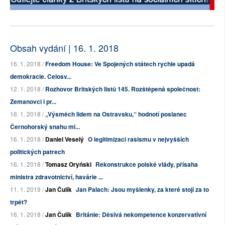
Obsah vydání | 16. 1. 2018
16. 1. 2018 /
Freedom House: Ve Spojených státech rychle upadá
demokracie. Celosv...
12. 1. 2018 /
Rozhovor Britských listů 145. Rozštěpená společnost:
Zemanovci i pr...
16. 1. 2018 /
„Výsměch lidem na Ostravsku,“ hodnotí poslanec
Černohorský snahu mi...
16. 1. 2018 /
Daniel Veselý
O legitimizaci rasismu v nejvyšších
politických patrech
16. 1. 2018 /
Tomasz Oryński
Rekonstrukce polské vlády, přísaha
ministra zdravotnictví, havárie ...
11. 1. 2019 /
Jan Čulík
Jan Palach: Jsou myšlenky, za které stojí za to
trpět?
16. 1. 2018 /
Jan Čulík
Británie: Děsivá nekompetence konzervativní