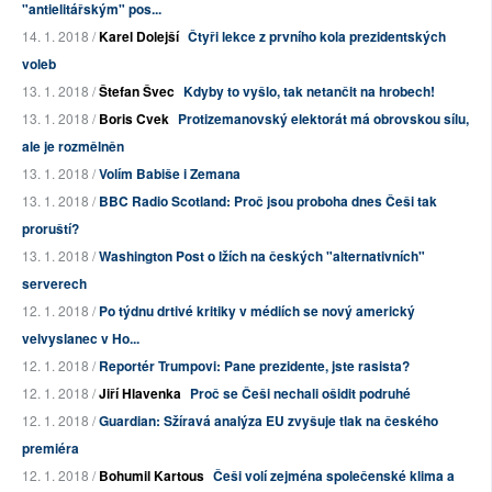
"antielitářským" pos...
14. 1. 2018 /
Karel Dolejší
Čtyři lekce z prvního kola prezidentských
voleb
13. 1. 2018 /
Štefan Švec
Kdyby to vyšlo, tak netančit na hrobech!
13. 1. 2018 /
Boris Cvek
Protizemanovský elektorát má obrovskou sílu,
ale je rozmělněn
13. 1. 2018 /
Volím Babiše i Zemana
13. 1. 2018 /
BBC Radio Scotland: Proč jsou proboha dnes Češi tak
proruští?
13. 1. 2018 /
Washington Post o lžích na českých "alternativních"
serverech
12. 1. 2018 /
Po týdnu drtivé kritiky v médiích se nový americký
velvyslanec v Ho...
12. 1. 2018 /
Reportér Trumpovi: Pane prezidente, jste rasista?
12. 1. 2018 /
Jiří Hlavenka
Proč se Češi nechali ošidit podruhé
12. 1. 2018 /
Guardian: Sžíravá analýza EU zvyšuje tlak na českého
premiéra
12. 1. 2018 /
Bohumil Kartous
Češi volí zejména společenské klima a