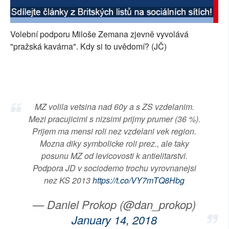
SOCIÁLNÍ SÍTĚ
Volební podporu Miloše Zemana zjevně vyvolává
RUBRIKY
"pražská kavárna". Kdy si to uvědomí? (JČ)
PLNÁ VERZE STRÁNEK
MZ volila vetsina nad 60y a s ZS vzdelanim.
Mezi pracujicimi s nizsimi prijmy prumer (36 %).
Prijem ma mensi roli nez vzdelani vek region.
Mozna diky symbolicke roli prez., ale taky
posunu MZ od levicovosti k antielitarstvi.
Podpora JD v sociodemo trochu vyrovnanejsi
nez KS 2013
https://t.co/VY7mTQ8Hbg
— Daniel Prokop (@dan_prokop)
January 14, 2018