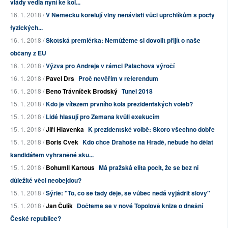
vlády vedla nyní ke kol...
16. 1. 2018 /
V Německu korelují vlny nenávisti vůči uprchlíkům s počty
fyzických...
16. 1. 2018 /
Skotská premiérka: Nemůžeme si dovolit přijít o naše
občany z EU
16. 1. 2018 /
Výzva pro Andreje v rámci Palachova výročí
16. 1. 2018 /
Pavel Drs
Proč nevěřím v referendum
16. 1. 2018 /
Beno Trávníček Brodský
Tunel 2018
15. 1. 2018 /
Kdo je vítězem prvního kola prezidentských voleb?
15. 1. 2018 /
Lidé hlasují pro Zemana kvůli exekucím
15. 1. 2018 /
Jiří Hlavenka
K prezidentské volbě: Skoro všechno dobře
15. 1. 2018 /
Boris Cvek
Kdo chce Drahoše na Hradě, nebude ho dělat
kandidátem vyhraněné sku...
15. 1. 2018 /
Bohumil Kartous
Má pražská elita pocit, že se bez ní
důležité věci neobejdou?
15. 1. 2018 /
Sýrie: "To, co se tady děje, se vůbec nedá vyjádřit slovy"
15. 1. 2018 /
Jan Čulík
Dočteme se v nové Topolově knize o dnešní
České republice?