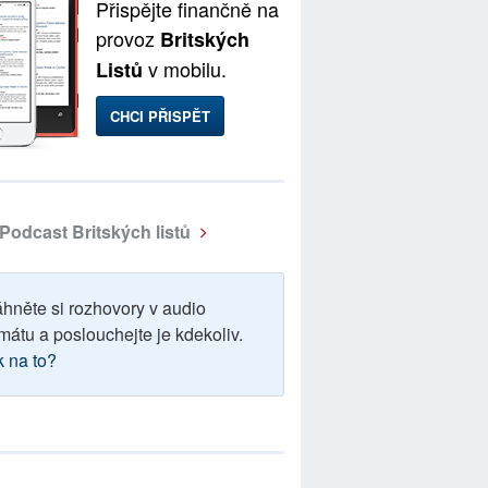
Přispějte finančně na
provoz
Britských
v mobilu.
Listů
CHCI PŘISPĚT
Podcast Britských listů
áhněte si rozhovory v audio
mátu a poslouchejte je kdekoliv.
k na to?