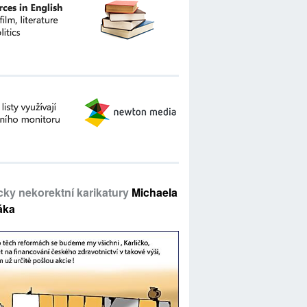
icky nekorektní karikatury
Michaela
áka