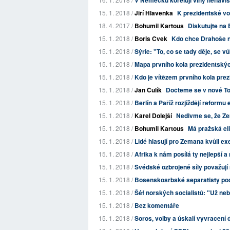
V Německu korelují vlny nenávist
15. 1. 2018 /
Jiří Hlavenka
K prezidentské v
18. 4. 2017 /
Bohumil Kartous
Diskutujte na 
15. 1. 2018 /
Boris Cvek
Kdo chce Drahoše n
15. 1. 2018 /
Sýrie: "To, co se tady děje, se v
15. 1. 2018 /
Mapa prvního kola prezidentských
15. 1. 2018 /
Kdo je vítězem prvního kola pre
15. 1. 2018 /
Jan Čulík
Dočteme se v nové To
15. 1. 2018 /
Berlín a Paříž rozjíždějí reformu
15. 1. 2018 /
Karel Dolejší
Nedivme se, že Ze
15. 1. 2018 /
Bohumil Kartous
Má pražská eli
15. 1. 2018 /
Lidé hlasují pro Zemana kvůli e
15. 1. 2018 /
Afrika k nám posílá ty nejlepší a 
15. 1. 2018 /
Švédské ozbrojené síly považují 
15. 1. 2018 /
Bosenskosrbské separatisty podp
15. 1. 2018 /
Šéf norských socialistů: "Už neb
15. 1. 2018 /
Bez komentáře
15. 1. 2018 /
Soros, volby a úskalí vyvracení 