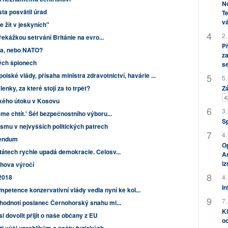
No
sta posvätil úrad
Te
vá
 žít v jeskyních"
2.
řekážkou setrvání Británie na evro...
P
ta, nebo NATO?
za
ých špionech
s
lské vlády, přísaha ministra zdravotnictví, havárie ...
5.
nky, za které stojí za to trpět?
Zá
4
ckého útoku v Kosovu
3.
e chtít.' Šéf bezpečnostního výboru...
S
sismu v nejvyšších politických patrech
4.
rendum
Op
átech rychle upadá demokracie. Celosv...
Am
i
chova výročí
2018
4.
In
mpetence konzervativní vlády vedla nyní ke kol...
7.
hodnotí poslanec Černohorský snahu mi...
Kl
dovolit přijít o naše občany z EU
od