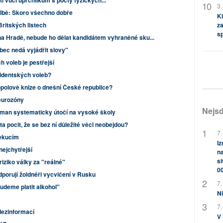
i vůči uprchlíkům s počty fyzických...
3.
olbě: Skoro všechno dobře
Kl
Britských listech
za
s
a Hradě, nebude ho dělat kandidátem vyhraněné sku...
ůbec nedá vyjádřit slovy"
 voleb je pestřejší
zidentských voleb?
polově knize o dnešní České republice?
 eurozóny
Nejsd
man systematicky útočí na vysoké školy
ta pocit, že se bez ní důležité věci neobejdou?
7.
xekucím
Iz
nejchytřejší
na
si
riziko války za "reálné"
0
orují žoldnéři vycvičení v Rusku
7.
udeme platit alkohol"
Ni
7.
dezinformací
V