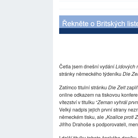
Četla jsem dnešní vydání
Lidových 
stránky německého týdeníku
Die Zei
Zatímco titulní stránku
Die Zeit
zaplň
online odkazem na tiskovou konfere
vítezství v titulku “
Zeman vyhrál prvn
Velký nadpis jejich první strany nez
německém tisku, ale „
Koalice proti
Jiřího Drahoše s podporovateli, m
I další titulky tohoto českého deník