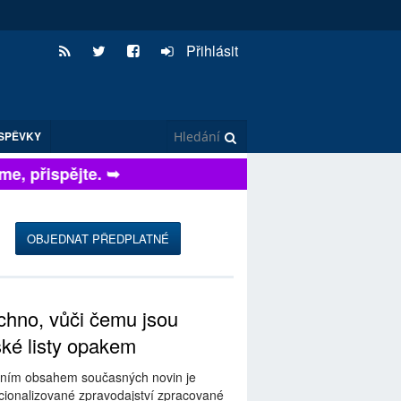
Přihlásit
SPĚVKY
, přispějte. ➥
OBJEDNAT PŘEDPLATNÉ
hno, vůči čemu jsou
ské listy opakem
ním obsahem současných novin je
ionalizované zpravodajství zpracované