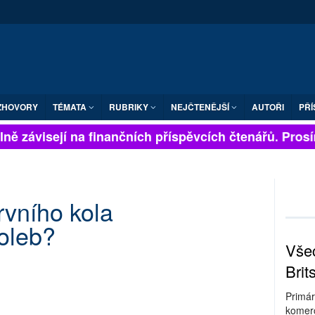
ZHOVORY
TÉMATA
RUBRIKY
NEJČTENĚJŠÍ
AUTOŘI
PŘÍ
ně závisejí na finančních příspěvcích čtenářů. Prosíme
rvního kola
oleb?
Všec
Brit
Primár
komerc