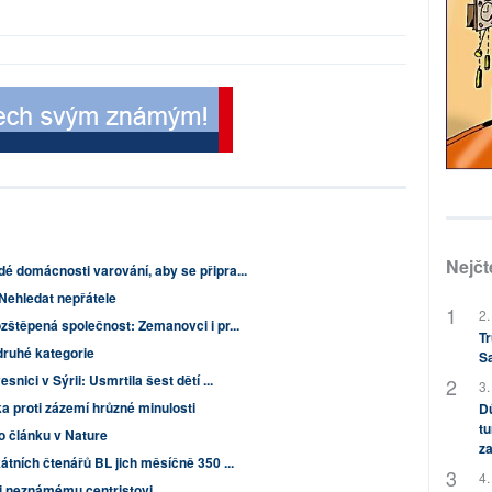
Nejčt
é domácnosti varování, aby se připra...
Nehledat nepřátele
2.
zštěpená společnost: Zemanovci i pr...
Tr
druhé kategorie
S
nici v Sýrii: Usmrtila šest dětí ...
3.
 proti zázemí hrůzné minulosti
Dů
tu
o článku v Nature
za
kátních čtenářů BL jich měsíčně 350 ...
4.
ti neznámému centristovi