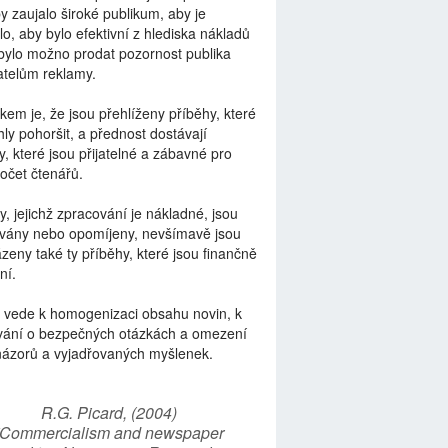
by zaujalo široké publikum, aby je
lo, aby bylo efektivní z hlediska nákladů
bylo možno prodat pozornost publika
telům reklamy.
kem je, že jsou přehlíženy příběhy, které
ly pohoršit, a přednost dostávají
y, které jsou přijatelné a zábavné pro
počet čtenářů.
y, jejichž zpracování je nákladné, jsou
vány nebo opomíjeny, nevšímavě jsou
zeny také ty příběhy, které jsou finančně
ní.
 vede k homogenizaci obsahu novin, k
vání o bezpečných otázkách a omezení
názorů a vyjadřovaných myšlenek.
R.G. Picard, (2004)
“Commercialism and newspaper