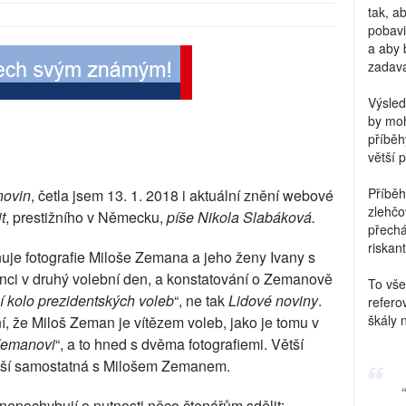
tak, a
pobavi
a aby 
zadava
Výsled
by moh
příběh
větší 
Příběh
novin
, četla jsem 13. 1. 2018 i aktuální znění webové
zlehčo
t
, prestižního v Německu,
píše Nikola Slabáková.
přechá
riskant
uje fotografie Miloše Zemana a jeho ženy Ivany s
nci v druhý volební den, a konstatování o Zemanově
To vše
í kolo prezidentských voleb
“, ne tak
Lidové noviny
.
refero
škály 
ní, že Miloš Zeman je vítězem voleb, jako je tomu v
 Zemanovi
“, a to hned s dvěma fotografiemi. Větší
enší samostatná s Milošem Zemanem.
u nepochybují o nutnosti něco čtenářům sdělit: