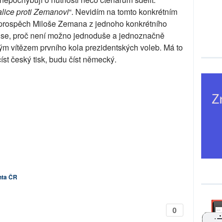
lice proti Zemanovi
“. Nevidím na tomto konkrétním
e prospěch Miloše Zemana z jednoho konkrétního
m se, proč není možno jednoduše a jednoznačně
ým vítězem prvního kola prezidentských voleb. Má to
íst český tisk, budu číst německý.
nta ČR
0