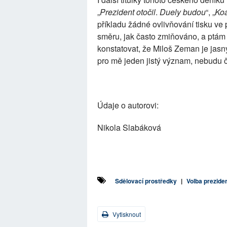
„
Prezident otočil
.
Duely budou
“, „
Koa
příkladu žádné ovlivňování tisku v
směru, jak často zmiňováno, a ptá
konstatovat, že Miloš Zeman je jasn
pro mě jeden jistý význam, nebudu č
Údaje o autorovi:
Nikola Slabáková
Sdělovací prostředky
|
Volba prezide
Vytisknout