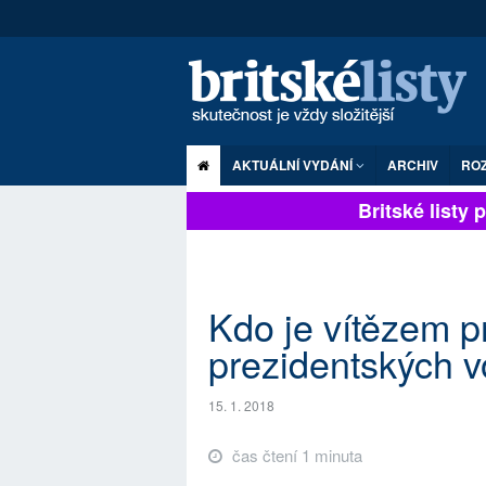
AKTUÁLNÍ VYDÁNÍ
ARCHIV
RO
Britské listy pl
Kdo je vítězem p
prezidentských v
15. 1. 2018
čas čtení 1 minuta