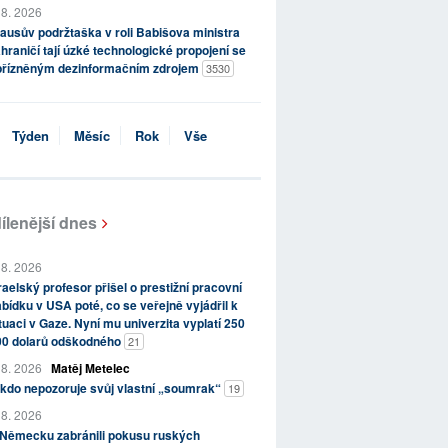
 8. 2026
ausův podržtaška v roli Babišova ministra
hraničí tají úzké technologické propojení se
přízněným dezinformačním zdrojem
3530
Týden
Měsíc
Rok
Vše
ílenější dnes
 8. 2026
raelský profesor přišel o prestižní pracovní
bídku v USA poté, co se veřejně vyjádřil k
tuaci v Gaze. Nyní mu univerzita vyplatí 250
00 dolarů odškodného
21
 8. 2026
Matěj Metelec
kdo nepozoruje svůj vlastní „soumrak“
19
 8. 2026
 Německu zabránili pokusu ruských