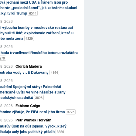
vá jednání mezi USA a Íránem jsou pro
herán „poslední šancí“, jak zabránit eskalaci
lky, tvrdí Trump
6514
 8. 2026
ři výbuchu bomby v moskevské restauraci
hynuli tři lidé; explodovalo zařízení, které u
ebe měla žena
4329
 8. 2026
hada trvanlivosti římského betonu rozluštěna
279
 8. 2026
Oldřich Maděra
potřeba vody v JE Dukovany
4194
 8. 2026
uštěni Spojenými státy: Palestinští
eričané uvízli ve vlně násilí ze strany
zraelských osadníků
3828
 8. 2026
Fabiano Golgo
fantino zjišťuje, že FIFA není jeho firma
3775
 8. 2026
Petr Waniek Horváth
ausův útok na důstojnost. Výrok, který
haluje celý jeho politický příběh
3556