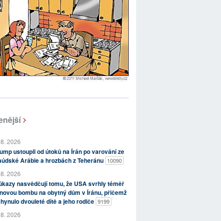
enější
 8. 2026
ump ustoupil od útoků na Írán po varování ze
aúdské Arábie a hrozbách z Teheránu
10090
 8. 2026
kazy nasvědčují tomu, že USA svrhly téměř
novou bombu na obytný dům v Íránu, přičemž
hynulo dvouleté dítě a jeho rodiče
9199
 8. 2026