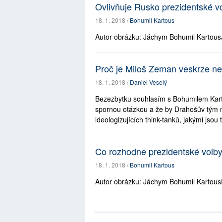
Ovlivňuje Rusko prezidentské v
18. 1. 2018 /
Bohumil Kartous
Autor obrázku: Jáchym Bohumil KartousJi
Proč je Miloš Zeman veskrze n
18. 1. 2018 /
Daniel Veselý
Bezezbytku souhlasím s Bohumilem Karto
spornou otázkou a že by Drahošův tým n
ideologizujících think-tanků, jakými jsou
Co rozhodne prezidentské volb
18. 1. 2018 /
Bohumil Kartous
Autor obrázku: Jáchym Bohumil KartousP