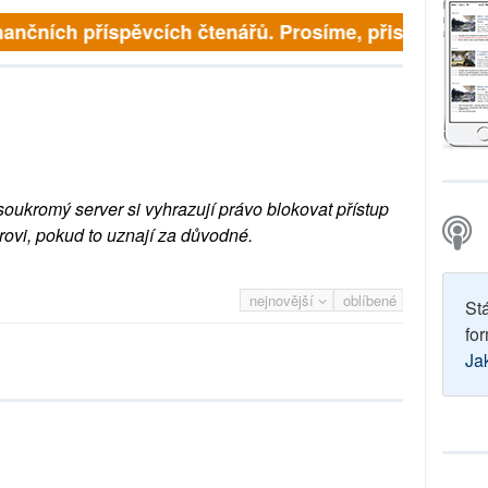
inančních příspěvcích čtenářů. Prosíme, přispějte. ➥
soukromý server si vyhrazují právo blokovat přístup
rovi, pokud to uznají za důvodné.
nejnovější
oblíbené
St
for
Ja