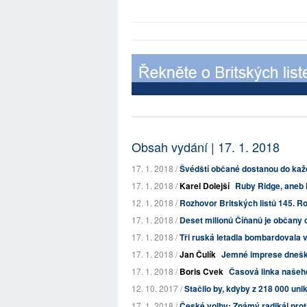
Obsah vydání | 17. 1. 2018
17. 1. 2018 /
Švédští občané dostanou do každ
17. 1. 2018 /
Karel Dolejší
Ruby Ridge, aneb 
12. 1. 2018 /
Rozhovor Britských listů 145. Ro
17. 1. 2018 /
Deset milionů Číňanů je občany 
17. 1. 2018 /
Tři ruská letadla bombardovala ves
17. 1. 2018 /
Jan Čulík
Jemné imprese dneška
17. 1. 2018 /
Boris Cvek
Časová linka našeh
12. 10. 2017 /
Stačilo by, kdyby z 218 000 uni
17. 1. 2018 /
České volby: Známý radikál pro