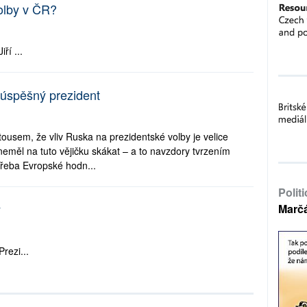
olby v ČR?
ří ...
eúspěšný prezident
usem, že vliv Ruska na prezidentské volby je velice
eměl na tuto vějičku skákat – a to navzdory tvrzením
 třeba Evropské hodn...
Polit
y
Marč
rezi...