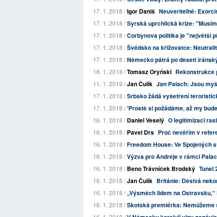
17. 1. 2018 /
Igor Daniš
Neuveriteľné: Exorci
17. 1. 2018 /
Syrská uprchlická krize: "Musíme
17. 1. 2018 /
Corbynova politika je "největší p
17. 1. 2018 /
Švédsko na křižovatce: Neutrali
17. 1. 2018 /
Německo pátrá po deseti íránsk
16. 1. 2018 /
Tomasz Oryński
Rekonstrukce po
11. 1. 2019 /
Jan Čulík
Jan Palach: Jsou myšle
17. 1. 2018 /
Srbsko žádá vyšetření teroristi
17. 1. 2018 /
'Prostě si požádáme, až my budem
16. 1. 2018 /
Daniel Veselý
O legitimizaci ra
16. 1. 2018 /
Pavel Drs
Proč nevěřím v refe
16. 1. 2018 /
Freedom House: Ve Spojených st
16. 1. 2018 /
Výzva pro Andreje v rámci Pala
16. 1. 2018 /
Beno Trávníček Brodský
Tunel 
16. 1. 2018 /
Jan Čulík
Británie: Děsivá neko
16. 1. 2018 /
„Výsměch lidem na Ostravsku,“ 
16. 1. 2018 /
Skotská premiérka: Nemůžeme si 
16. 1. 2018 /