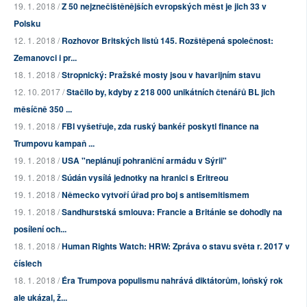
19. 1. 2018 /
Z 50 nejznečištěnějších evropských měst je jich 33 v
Polsku
12. 1. 2018 /
Rozhovor Britských listů 145. Rozštěpená společnost:
Zemanovci i pr...
18. 1. 2018 /
Stropnický: Pražské mosty jsou v havarijním stavu
12. 10. 2017 /
Stačilo by, kdyby z 218 000 unikátních čtenářů BL jich
měsíčně 350 ...
19. 1. 2018 /
FBI vyšetřuje, zda ruský bankéř poskytl finance na
Trumpovu kampaň ...
19. 1. 2018 /
USA "neplánují pohraniční armádu v Sýrii"
19. 1. 2018 /
Súdán vysílá jednotky na hranici s Eritreou
19. 1. 2018 /
Německo vytvoří úřad pro boj s antisemitismem
19. 1. 2018 /
Sandhurstská smlouva: Francie a Británie se dohodly na
posílení och...
18. 1. 2018 /
Human Rights Watch: HRW: Zpráva o stavu světa r. 2017 v
číslech
18. 1. 2018 /
Éra Trumpova populismu nahrává diktátorům, loňský rok
ale ukázal, ž...