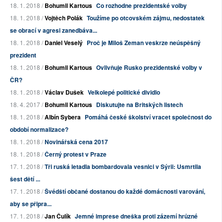
18. 1. 2018 /
Bohumil Kartous
Co rozhodne prezidentské volby
18. 1. 2018 /
Vojtěch Polák
Toužíme po otcovském zájmu, nedostatek
se obrací v agresi zanedbáva...
18. 1. 2018 /
Daniel Veselý
Proč je Miloš Zeman veskrze neúspěšný
prezident
18. 1. 2018 /
Bohumil Kartous
Ovlivňuje Rusko prezidentské volby v
ČR?
18. 1. 2018 /
Václav Dušek
Velkolepé politické dividlo
18. 4. 2017 /
Bohumil Kartous
Diskutujte na Britských listech
18. 1. 2018 /
Albín Sybera
Pomáhá české školství vracet společnost do
období normalizace?
18. 1. 2018 /
Novinářská cena 2017
18. 1. 2018 /
Černý protest v Praze
17. 1. 2018 /
Tři ruská letadla bombardovala vesnici v Sýrii: Usmrtila
šest dětí ...
17. 1. 2018 /
Švédští občané dostanou do každé domácnosti varování,
aby se připra...
17. 1. 2018 /
Jan Čulík
Jemné imprese dneška proti zázemí hrůzné