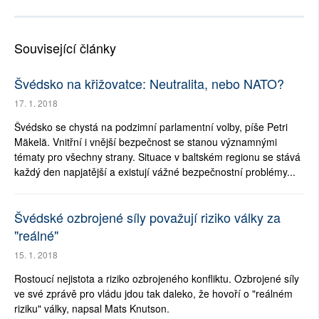
Související články
Švédsko na křižovatce: Neutralita, nebo NATO?
17. 1. 2018
Švédsko se chystá na podzimní parlamentní volby, píše Petri
Mäkelä. Vnitřní i vnější bezpečnost se stanou významnými
tématy pro všechny strany. Situace v baltském regionu se stává
každý den napjatější a existují vážné bezpečnostní problémy...
Švédské ozbrojené síly považují riziko války za
"reálné"
15. 1. 2018
Rostoucí nejistota a riziko ozbrojeného konfliktu. Ozbrojené síly
ve své zprávě pro vládu jdou tak daleko, že hovoří o "reálném
riziku" války, napsal Mats Knutson.