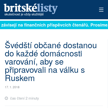
 závisejí na finančních příspěvcích čtenářů. Prosíme, 
PŘIHLÁSIT
AKTUÁLNÍ VYDÁNÍ
Švédští občané dostanou
ARCHIV
do každé domácnosti
varování, aby se
ROZHOVORY
připravovali na válku s
TÉMATA
Ruskem
NEJČTENĚJŠÍ ZA 7 DNÍ
17. 1. 2018
AUTOŘI
čas čtení 2 minuty
PŘÍSPĚVKY NA PROVOZ