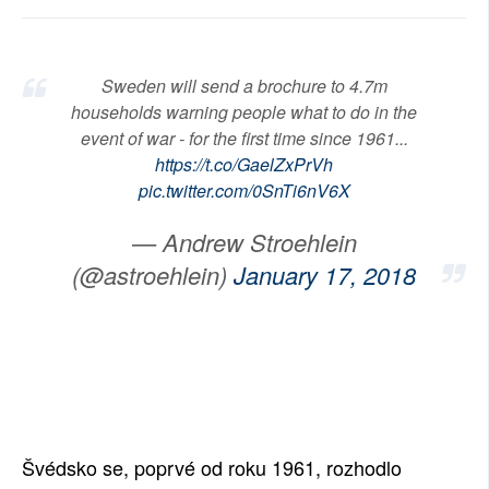
SOCIÁLNÍ SÍTĚ
RUBRIKY
Sweden will send a brochure to 4.7m
households warning people what to do in the
PLNÁ VERZE STRÁNEK
event of war - for the first time since 1961...
https://t.co/GaelZxPrVh
pic.twitter.com/0SnTi6nV6X
— Andrew Stroehlein
(@astroehlein)
January 17, 2018
Švédsko se, poprvé od roku 1961, rozhodlo