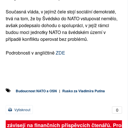
Současná vláda, v jejímž čele stojí sociální demokraté,
trvá na tom, že by Švédsko do NATO vstupovat nemělo,
avšak podepsalo dohodu o spolupráci, v jejíž rámci
budou moci jednotky NATO na švédském území v
případě konfliktu operovat bez problémů.
Podrobnosti v angličtině
ZDE
Budoucnost NATO a OSN
|
Rusko za Vladimíra Putina
0
Vytisknout
ně závisejí na finančních příspěvcích čtenářů. Prosím