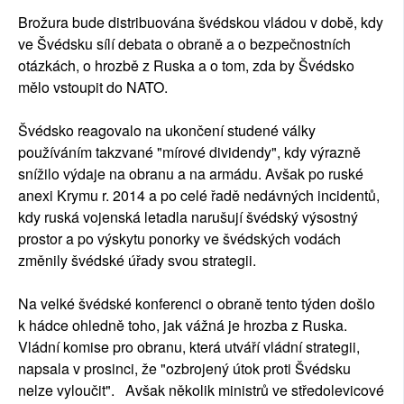
Brožura bude distribuována švédskou vládou v době, kdy
ve Švédsku sílí debata o obraně a o bezpečnostních
otázkách, o hrozbě z Ruska a o tom, zda by Švédsko
mělo vstoupit do NATO.
Švédsko reagovalo na ukončení studené války
používáním takzvané "mírové dividendy", kdy výrazně
snížilo výdaje na obranu a na armádu. Avšak po ruské
anexi Krymu r. 2014 a po celé řadě nedávných incidentů,
kdy ruská vojenská letadla narušují švédský výsostný
prostor a po výskytu ponorky ve švédských vodách
změnily švédské úřady svou strategii.
Na velké švédské konferenci o obraně tento týden došlo
k hádce ohledně toho, jak vážná je hrozba z Ruska.
Vládní komise pro obranu, která utváří vládní strategii,
napsala v prosinci, že "ozbrojený útok proti Švédsku
nelze vyloučit". Avšak několik ministrů ve středolevicové