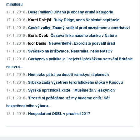
minulosti
17. 1. 2018 /
Deset milionů Číňanů je občany druhé kategorie
17. 1. 2018 /
Karel Dolejší
Ruby Ridge, aneb Nehledat nepřátele
17. 1. 2018 /
České volby: Známý radikál proti neznámému centristovi
17. 1. 2018 /
Boris Cvek
Časová linka našeho článku v Nature
17. 1. 2018 /
Igor Daniš
Neuveriteľné: Exorcista posvätil úrad
17. 1. 2018 /
Švédsko na křižovatce: Neutralita, nebo NATO?
17. 1. 2018 /
Corbynova politika je "největší překážkou setrvání Británie
na evro...
17. 1. 2018 /
Německo pátrá po deseti íránských špionech
17. 1. 2018 /
Srbsko žádá vyšetření teroristického útoku v Kosovu
17. 1. 2018 /
Syrská uprchlická krize: "Musíme žít v jeskyních"
17. 1. 2018 /
'Prostě si požádáme, až my budeme chtít.' Šéf
bezpečnostního výboru...
13. 1. 2018 /
Hospodaření OSBL v prosinci 2017