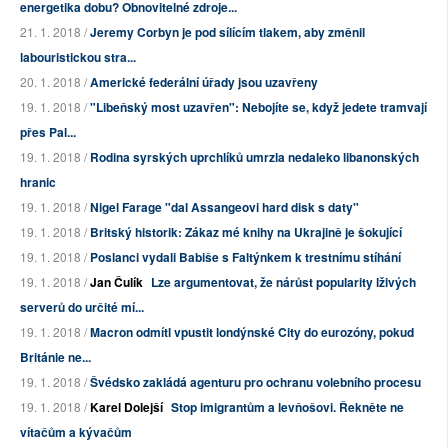
energetika dobu? Obnovitelné zdroje...
21. 1. 2018 /
Jeremy Corbyn je pod sílícím tlakem, aby změnil
labouristickou stra...
20. 1. 2018 /
Americké federální úřady jsou uzavřeny
19. 1. 2018 /
"Libeňský most uzavřen": Nebojíte se, když jedete tramvají
přes Pal...
19. 1. 2018 /
Rodina syrských uprchlíků umrzla nedaleko libanonských
hranic
19. 1. 2018 /
Nigel Farage "dal Assangeovi hard disk s daty"
19. 1. 2018 /
Britský historik: Zákaz mé knihy na Ukrajině je šokující
19. 1. 2018 /
Poslanci vydali Babiše s Faltýnkem k trestnímu stíhání
19. 1. 2018 /
Jan Čulík
Lze argumentovat, že nárůst popularity lživých
serverů do určité mí...
19. 1. 2018 /
Macron odmítl vpustit londýnské City do eurozóny, pokud
Británie ne...
19. 1. 2018 /
Švédsko zakládá agenturu pro ochranu volebního procesu
19. 1. 2018 /
Karel Dolejší
Stop imigrantům a levňošovi. Řekněte ne
vítačům a kývačům