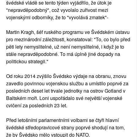
švédské vládě se tento týden vyjádřilo, že útok je
"nepravděpodobný", což vyvolalo zuřivost mezi
vojenskými odborníky, že to "vyvolává zmatek"-
Martin Kragh, šéf ruského programu ve Švédském ústavu
pro mezinárodní záležitosti, konstatoval: "To, co bylo před
pěti lety nemyslitelné, už není nemyslitelné, i když je to
stále nepravděpodobné. To má úplně jiné dopady na
politickou strategii."
Od roku 2014 zvýšilo Švédsko výdaje na obranu, znovu
zavedlo povinnou vojenskou službu a umístilo poprvé za
posledních deset let trvale jednotky na ostrov Gotland v
Baltském moři. Loni uspořádalo své největší vojenské
cvičení za posledních 23 let.
Před letošními parlamentními volbami se čtyři hlavní
švédské středopravicové strany poprvé shodují na tom,
že by Švédsko mělo vstoupit do NATO.