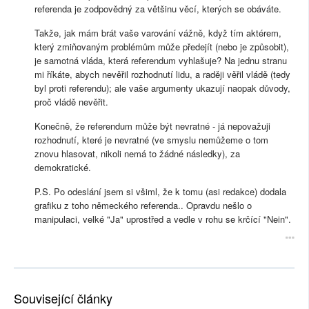
referenda je zodpovědný za většinu věcí, kterých se obáváte.
Takže, jak mám brát vaše varování vážně, když tím aktérem,
který zmiňovaným problémům může předejít (nebo je způsobit),
je samotná vláda, která referendum vyhlašuje? Na jednu stranu
mi říkáte, abych nevěřil rozhodnutí lidu, a raději věřil vládě (tedy
byl proti referendu); ale vaše argumenty ukazují naopak důvody,
proč vládě nevěřit.
Konečně, že referendum může být nevratné - já nepovažuji
rozhodnutí, které je nevratné (ve smyslu nemůžeme o tom
znovu hlasovat, nikoli nemá to žádné následky), za
demokratické.
P.S. Po odeslání jsem si všiml, že k tomu (asi redakce) dodala
grafiku z toho německého referenda.. Opravdu nešlo o
manipulaci, velké "Ja" uprostřed a vedle v rohu se krčící "Nein".
Související články