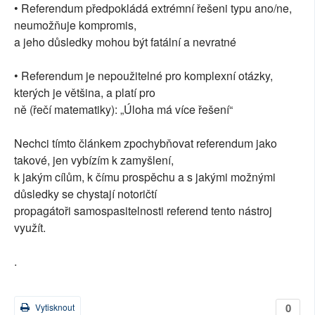
• Referendum předpokládá extrémní řešeni typu ano/ne,
neumožňuje kompromis,
a jeho důsledky mohou být fatální a nevratné
• Referendum je nepoužitelné pro komplexní otázky,
kterých je většina, a platí pro
ně (řečí matematiky): „Úloha má více řešení“
Nechci tímto článkem zpochybňovat referendum jako
takové, jen vybízím k zamyšlení,
k jakým cílům, k čímu prospěchu a s jakými možnými
důsledky se chystají notoričtí
propagátoři samospasitelnosti referend tento nástroj
využít.
.
0
Vytisknout