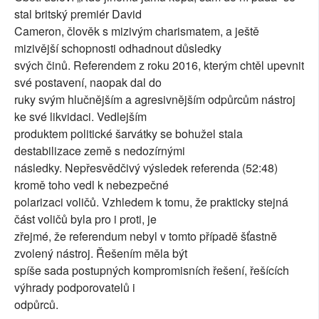
stal britský premiér David
Cameron, člověk s mizivým charismatem, a ještě
mizivější schopnosti odhadnout důsledky
svých činů. Referendem z roku 2016, kterým chtěl upevnit
své postavení, naopak dal do
ruky svým hlučnějším a agresivnějším odpůrcům nástroj
ke své likvidaci. Vedlejším
produktem politické šarvátky se bohužel stala
destabilizace země s nedozírnými
následky. Nepřesvědčivý výsledek referenda (52:48)
kromě toho vedl k nebezpečné
polarizaci voličů. Vzhledem k tomu, že prakticky stejná
část voličů byla pro i proti, je
zřejmé, že referendum nebyl v tomto případě šťastně
zvolený nástroj. Řešením měla být
spíše sada postupných kompromisních řešení, řešících
výhrady podporovatelů i
odpůrců.