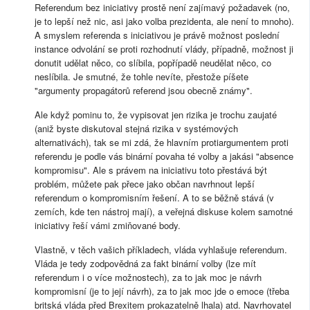
Referendum bez iniciativy prostě není zajímavý požadavek (no,
je to lepší než nic, asi jako volba prezidenta, ale není to mnoho).
A smyslem referenda s iniciativou je právě možnost poslední
instance odvolání se proti rozhodnutí vlády, případně, možnost ji
donutit udělat něco, co slíbila, popřípadě neudělat něco, co
neslíbila. Je smutné, že tohle nevíte, přestože píšete
"argumenty propagátorů referend jsou obecně známy".
Ale když pominu to, že vypisovat jen rizika je trochu zaujaté
(aniž byste diskutoval stejná rizika v systémových
alternativách), tak se mi zdá, že hlavním protiargumentem proti
referendu je podle vás binární povaha té volby a jakási "absence
kompromisu". Ale s právem na iniciativu toto přestává být
problém, můžete pak přece jako občan navrhnout lepší
referendum o kompromisním řešení. A to se běžně stává (v
zemích, kde ten nástroj mají), a veřejná diskuse kolem samotné
iniciativy řeší vámi zmiňované body.
Vlastně, v těch vašich příkladech, vláda vyhlašuje referendum.
Vláda je tedy zodpovědná za fakt binární volby (lze mít
referendum i o více možnostech), za to jak moc je návrh
kompromisní (je to její návrh), za to jak moc jde o emoce (třeba
britská vláda před Brexitem prokazatelně lhala) atd. Navrhovatel