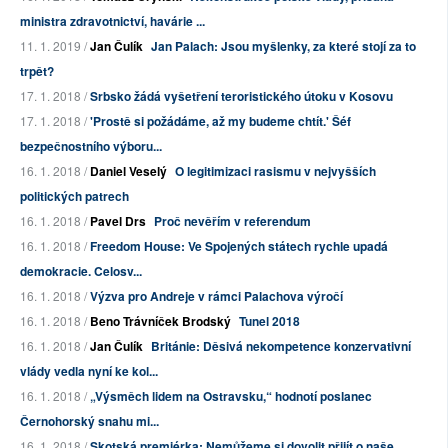
ministra zdravotnictví, havárie ...
11. 1. 2019 /
Jan Čulík
Jan Palach: Jsou myšlenky, za které stojí za to
trpět?
17. 1. 2018 /
Srbsko žádá vyšetření teroristického útoku v Kosovu
17. 1. 2018 /
'Prostě si požádáme, až my budeme chtít.' Šéf
bezpečnostního výboru...
16. 1. 2018 /
Daniel Veselý
O legitimizaci rasismu v nejvyšších
politických patrech
16. 1. 2018 /
Pavel Drs
Proč nevěřím v referendum
16. 1. 2018 /
Freedom House: Ve Spojených státech rychle upadá
demokracie. Celosv...
16. 1. 2018 /
Výzva pro Andreje v rámci Palachova výročí
16. 1. 2018 /
Beno Trávníček Brodský
Tunel 2018
16. 1. 2018 /
Jan Čulík
Británie: Děsivá nekompetence konzervativní
vlády vedla nyní ke kol...
16. 1. 2018 /
„Výsměch lidem na Ostravsku,“ hodnotí poslanec
Černohorský snahu mi...
16. 1. 2018 /
Skotská premiérka: Nemůžeme si dovolit přijít o naše