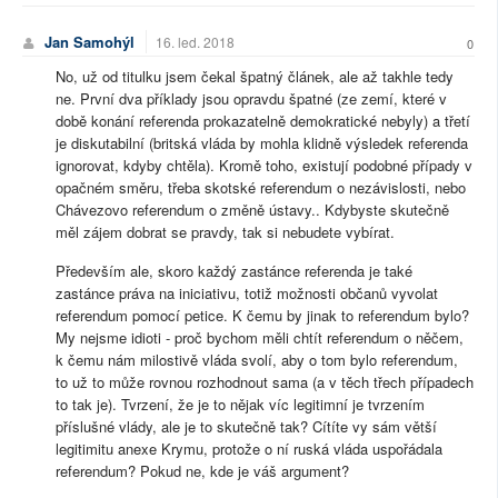
Jan Samohýl
16. led. 2018
0
No, už od titulku jsem čekal špatný článek, ale až takhle tedy
ne. První dva příklady jsou opravdu špatné (ze zemí, které v
době konání referenda prokazatelně demokratické nebyly) a třetí
je diskutabilní (britská vláda by mohla klidně výsledek referenda
ignorovat, kdyby chtěla). Kromě toho, existují podobné případy v
opačném směru, třeba skotské referendum o nezávislosti, nebo
Chávezovo referendum o změně ústavy.. Kdybyste skutečně
měl zájem dobrat se pravdy, tak si nebudete vybírat.
Především ale, skoro každý zastánce referenda je také
zastánce práva na iniciativu, totiž možnosti občanů vyvolat
referendum pomocí petice. K čemu by jinak to referendum bylo?
My nejsme idioti - proč bychom měli chtít referendum o něčem,
k čemu nám milostivě vláda svolí, aby o tom bylo referendum,
to už to může rovnou rozhodnout sama (a v těch třech případech
to tak je). Tvrzení, že je to nějak víc legitimní je tvrzením
příslušné vlády, ale je to skutečně tak? Cítíte vy sám větší
legitimitu anexe Krymu, protože o ní ruská vláda uspořádala
referendum? Pokud ne, kde je váš argument?