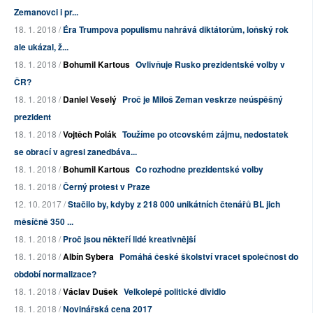
Zemanovci i pr...
18. 1. 2018 /
Éra Trumpova populismu nahrává diktátorům, loňský rok
ale ukázal, ž...
18. 1. 2018 /
Bohumil Kartous
Ovlivňuje Rusko prezidentské volby v
ČR?
18. 1. 2018 /
Daniel Veselý
Proč je Miloš Zeman veskrze neúspěšný
prezident
18. 1. 2018 /
Vojtěch Polák
Toužíme po otcovském zájmu, nedostatek
se obrací v agresi zanedbáva...
18. 1. 2018 /
Bohumil Kartous
Co rozhodne prezidentské volby
18. 1. 2018 /
Černý protest v Praze
12. 10. 2017 /
Stačilo by, kdyby z 218 000 unikátních čtenářů BL jich
měsíčně 350 ...
18. 1. 2018 /
Proč jsou někteří lidé kreativnější
18. 1. 2018 /
Albín Sybera
Pomáhá české školství vracet společnost do
období normalizace?
18. 1. 2018 /
Václav Dušek
Velkolepé politické dividlo
18. 1. 2018 /
Novinářská cena 2017