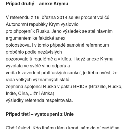
Případ druhý – anexe Krymu
V referendu z 16. března 2014 se 96 procent voličů
Autonomní republiky Krym vyslovilo
pro připojení k Rusku. Jeho výsledek se stal hlavním
argumentem ke faktické anexi
poloostrova. I v tomto případě samotné referendum
proběhlo podle nezávislých
pozorovatelů regulérně a v klidu. I když anexe Krymu
vyvolala ve světě vlnu odporu a
vedla k zavedeni protiruských sankcí, je třeba uvést, že
řada velkých významných států,
zejména spojenci Ruska v paktu BRICS (Brazílie, Rusko,
Indie, Čína, Jižní Afrika)
výsledky referenda respektovala.
Případ třetí – vystoupeni z Unie
Obětí úsloví „Kdo jinému jámu kopá, sám do ní padá“ se