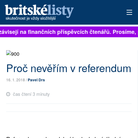
závisejí na finančních příspěvcích čtenářů. Prosíme, p
PŘIHLÁSIT
AKTUÁLNÍ VYDÁNÍ
ARCHIV
Proč nevěřím v referendum
ROZHOVORY
16. 1. 2018 /
Pavel Drs
TÉMATA
čas čtení 3 minuty
NEJČTENĚJŠÍ ZA 7 DNÍ
AUTOŘI
PŘÍSPĚVKY NA PROVOZ