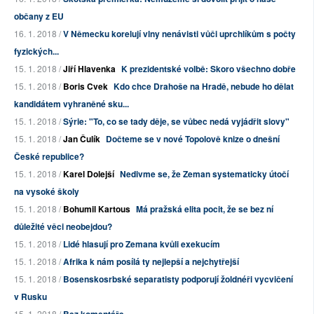
občany z EU
16. 1. 2018 /
V Německu korelují vlny nenávisti vůči uprchlíkům s počty
fyzických...
15. 1. 2018 /
Jiří Hlavenka
K prezidentské volbě: Skoro všechno dobře
15. 1. 2018 /
Boris Cvek
Kdo chce Drahoše na Hradě, nebude ho dělat
kandidátem vyhraněné sku...
15. 1. 2018 /
Sýrie: "To, co se tady děje, se vůbec nedá vyjádřit slovy"
15. 1. 2018 /
Jan Čulík
Dočteme se v nové Topolově knize o dnešní
České republice?
15. 1. 2018 /
Karel Dolejší
Nedivme se, že Zeman systematicky útočí
na vysoké školy
15. 1. 2018 /
Bohumil Kartous
Má pražská elita pocit, že se bez ní
důležité věci neobejdou?
15. 1. 2018 /
Lidé hlasují pro Zemana kvůli exekucím
15. 1. 2018 /
Afrika k nám posílá ty nejlepší a nejchytřejší
15. 1. 2018 /
Bosenskosrbské separatisty podporují žoldnéři vycvičení
v Rusku
15. 1. 2018 /