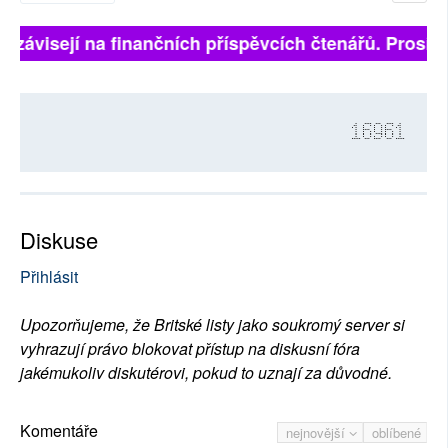
ě závisejí na finančních příspěvcích čtenářů. Prosíme,
16961
Diskuse
Přihlásit
Upozorňujeme, že Britské listy jako soukromý server si
vyhrazují právo blokovat přístup na diskusní fóra
jakémukoliv diskutérovi, pokud to uznají za důvodné.
Komentáře
nejnovější
oblíbené