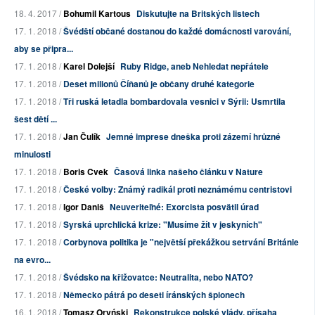
18. 4. 2017 /
Bohumil Kartous
Diskutujte na Britských listech
17. 1. 2018 /
Švédští občané dostanou do každé domácnosti varování,
aby se připra...
17. 1. 2018 /
Karel Dolejší
Ruby Ridge, aneb Nehledat nepřátele
17. 1. 2018 /
Deset milionů Číňanů je občany druhé kategorie
17. 1. 2018 /
Tři ruská letadla bombardovala vesnici v Sýrii: Usmrtila
šest dětí ...
17. 1. 2018 /
Jan Čulík
Jemné imprese dneška proti zázemí hrůzné
minulosti
17. 1. 2018 /
Boris Cvek
Časová linka našeho článku v Nature
17. 1. 2018 /
České volby: Známý radikál proti neznámému centristovi
17. 1. 2018 /
Igor Daniš
Neuveriteľné: Exorcista posvätil úrad
17. 1. 2018 /
Syrská uprchlická krize: "Musíme žít v jeskyních"
17. 1. 2018 /
Corbynova politika je "největší překážkou setrvání Británie
na evro...
17. 1. 2018 /
Švédsko na křižovatce: Neutralita, nebo NATO?
17. 1. 2018 /
Německo pátrá po deseti íránských špionech
16. 1. 2018 /
Tomasz Oryński
Rekonstrukce polské vlády, přísaha