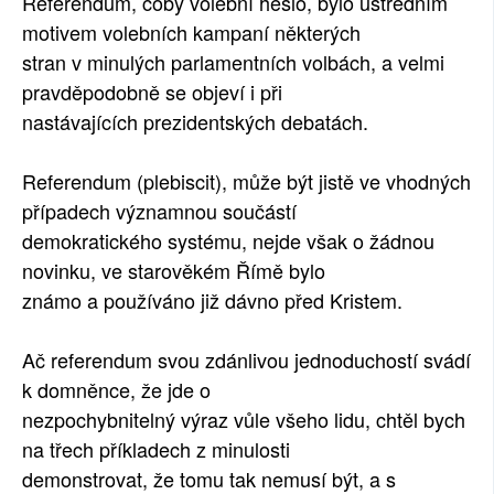
Referendum, coby volební heslo, bylo ústředním
SOCIÁLNÍ SÍTĚ
motivem volebních kampaní některých
stran v minulých parlamentních volbách, a velmi
RUBRIKY
pravděpodobně se objeví i při
nastávajících prezidentských debatách.
PLNÁ VERZE STRÁNEK
Referendum (plebiscit), může být jistě ve vhodných
případech významnou součástí
demokratického systému, nejde však o žádnou
novinku, ve starověkém Římě bylo
známo a používáno již dávno před Kristem.
Ač referendum svou zdánlivou jednoduchostí svádí
k domněnce, že jde o
nezpochybnitelný výraz vůle všeho lidu, chtěl bych
na třech příkladech z minulosti
demonstrovat, že tomu tak nemusí být, a s