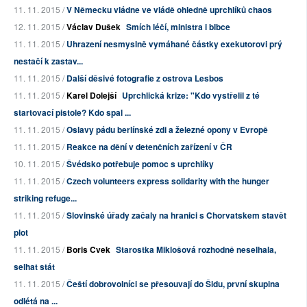
11. 11. 2015 /
V Německu vládne ve vládě ohledně uprchlíků chaos
12. 11. 2015 /
Václav Dušek
Smích léčí, ministra i blbce
11. 11. 2015 /
Uhrazení nesmyslně vymáhané částky exekutorovi prý
nestačí k zastav...
11. 11. 2015 /
Další děsivé fotografie z ostrova Lesbos
11. 11. 2015 /
Karel Dolejší
Uprchlická krize: "Kdo vystřelil z té
startovací pistole? Kdo spal ...
11. 11. 2015 /
Oslavy pádu berlínské zdi a železné opony v Evropě
11. 11. 2015 /
Reakce na dění v detenčních zařízení v ČR
10. 11. 2015 /
Švédsko potřebuje pomoc s uprchlíky
11. 11. 2015 /
Czech volunteers express solidarity with the hunger
striking refuge...
11. 11. 2015 /
Slovinské úřady začaly na hranici s Chorvatskem stavět
plot
11. 11. 2015 /
Boris Cvek
Starostka Miklošová rozhodně neselhala,
selhat stát
11. 11. 2015 /
Čeští dobrovolníci se přesouvají do Šidu, první skupina
odlétá na ...