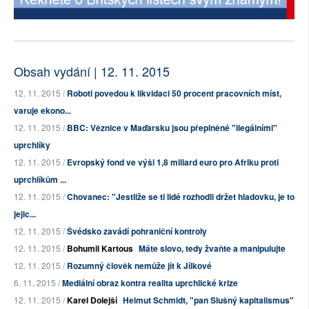
Obsah vydání | 12. 11. 2015
12. 11. 2015 /
Roboti povedou k likvidaci 50 procent pracovních míst,
varuje ekono...
12. 11. 2015 /
BBC: Věznice v Maďarsku jsou přeplněné "ilegálními"
uprchlíky
12. 11. 2015 /
Evropský fond ve výši 1,8 miliard euro pro Afriku proti
uprchlíkům ...
12. 11. 2015 /
Chovanec: "Jestliže se ti lidé rozhodli držet hladovku, je to
jejic...
12. 11. 2015 /
Švédsko zavádí pohraniční kontroly
12. 11. 2015 /
Bohumil Kartous
Máte slovo, tedy žvaňte a manipulujte
12. 11. 2015 /
Rozumný člověk nemůže jít k Jílkové
6. 11. 2015 /
Mediální obraz kontra realita uprchlické krize
12. 11. 2015 /
Karel Dolejší
Helmut Schmidt, "pan Slušný kapitalismus"