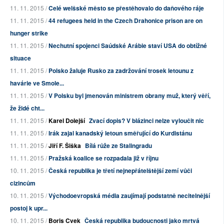
11. 11. 2015 /
Celé welšské město se přestěhovalo do daňového ráje
11. 11. 2015 /
44 refugees held in the Czech Drahonice prison are on
hunger strike
11. 11. 2015 /
Nechutní spojenci Saúdské Arábie staví USA do obtížné
situace
11. 11. 2015 /
Polsko žaluje Rusko za zadržování trosek letounu z
havárie ve Smole...
11. 11. 2015 /
V Polsku byl jmenován ministrem obrany muž, který věří,
že židé cht...
11. 11. 2015 /
Karel Dolejší
Zvací dopis? V blázinci nelze vyloučit nic
11. 11. 2015 /
Irák zajal kanadský letoun směřující do Kurdistánu
11. 11. 2015 /
Jiří F. Šiška
Bílá růže ze Stalingradu
11. 11. 2015 /
Pražská koalice se rozpadala již v říjnu
10. 11. 2015 /
Česká republika je třetí nejnepřátelštější zemí vůči
cizincům
10. 11. 2015 /
Východoevropská média zaujímají podstatně necitelnější
postoj k upr...
10. 11. 2015 /
Boris Cvek
Česká republika budoucnosti jako mrtvá