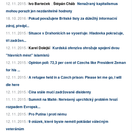
12. 11. 2015 /
Ivo Barteček
,
Štěpán Cháb
Nenažraný kapitalismus
mohou porazit jen nezdanitelné hodnoty
18. 10. 2016 /
Pokud považujete Britské listy za důležitý informační
zdroj, předpl...
11. 11. 2015 /
Situace v Drahonicích se vyostřuje: Hladovka pokračuje,
tři zadržen...
12. 11. 2015 /
Karel Dolejší
Kurdská ofenzíva ohrožuje spojení dvou
"hlavních měst" islamistů
12. 11. 2015 /
Opinion poll: 72,3 per cent of Czechs like President Zeman
for his ...
12. 11. 2015 /
A refugee held in a Czech prison: Please let me go, I will
die here
12. 11. 2015 /
Čína stále mučí zadržované disidenty
11. 11. 2015 /
Summit na Maltě: Neřešený uprchlický problém hrozí
rozpadem Evropsk...
12. 11. 2015 /
Pro Putina i proti němu
12. 11. 2015 /
9 otázek, které byste neměli pokládat válečným
veteránům