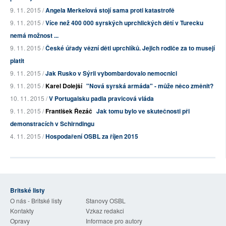
9. 11. 2015 /
Angela Merkelová stojí sama proti katastrofě
9. 11. 2015 /
Více než 400 000 syrských uprchlických dětí v Turecku
nemá možnost ...
9. 11. 2015 /
České úřady vězní děti uprchlíků. Jejich rodiče za to musejí
platit
9. 11. 2015 /
Jak Rusko v Sýrii vybombardovalo nemocnici
9. 11. 2015 /
Karel Dolejší
"Nová syrská armáda" - může něco změnit?
10. 11. 2015 /
V Portugalsku padla pravicová vláda
9. 11. 2015 /
František Řezáč
Jak tomu bylo ve skutečnosti při
demonstracích v Schirndingu
4. 11. 2015 /
Hospodaření OSBL za říjen 2015
Britské listy
O nás - Britské listy
Stanovy OSBL
Kontakty
Vzkaz redakci
Opravy
Informace pro autory