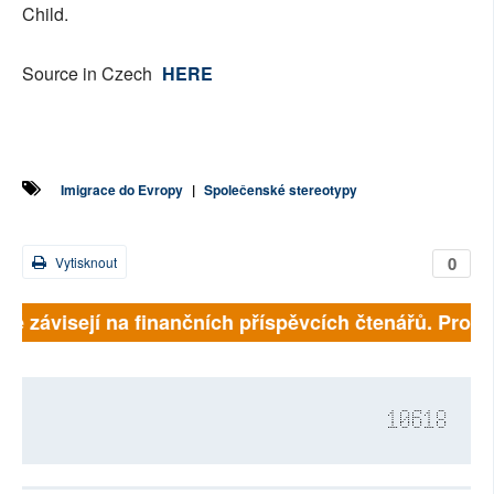
Child.
Source in Czech
HERE
Imigrace do Evropy
|
Společenské stereotypy
0
Vytisknout
lně závisejí na finančních příspěvcích čtenářů. Prosím
10618