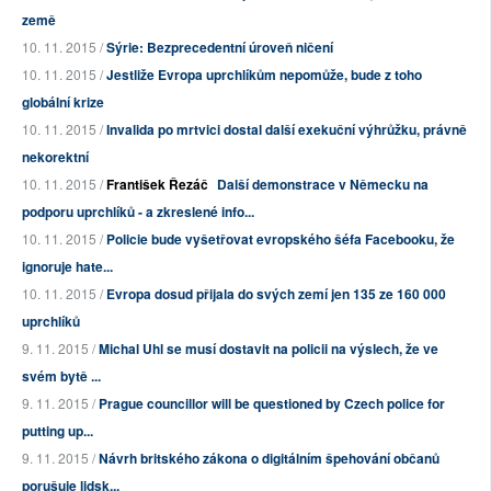
země
10. 11. 2015 /
Sýrie: Bezprecedentní úroveň ničení
10. 11. 2015 /
Jestliže Evropa uprchlíkům nepomůže, bude z toho
globální krize
10. 11. 2015 /
Invalida po mrtvici dostal další exekuční výhrůžku, právně
nekorektní
10. 11. 2015 /
František Řezáč
Další demonstrace v Německu na
podporu uprchlíků - a zkreslené info...
10. 11. 2015 /
Policie bude vyšetřovat evropského šéfa Facebooku, že
ignoruje hate...
10. 11. 2015 /
Evropa dosud přijala do svých zemí jen 135 ze 160 000
uprchlíků
9. 11. 2015 /
Michal Uhl se musí dostavit na policii na výslech, že ve
svém bytě ...
9. 11. 2015 /
Prague councillor will be questioned by Czech police for
putting up...
9. 11. 2015 /
Návrh britského zákona o digitálním špehování občanů
porušuje lidsk...