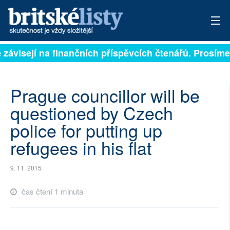
 závisejí na finančních příspěvcích čtenářů. Prosíme,
PŘIHLÁSIT
AKTUÁLNÍ VYDÁNÍ
Prague councillor will be
ARCHIV
questioned by Czech
police for putting up
ROZHOVORY
refugees in his flat
TÉMATA
9. 11. 2015
NEJČTENĚJŠÍ ZA 7 DNÍ
čas čtení 1 minuta
AUTOŘI
PŘÍSPĚVKY NA PROVOZ