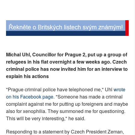
SOCIÁLNÍ SÍTĚ
RUBRIKY
PLNÁ VERZE STRÁNEK
Michal Uhl, Councillor for Prague 2, put up a group of
refugees in his flat overnight a few weeks ago. Czech
criminal police has now invited him for an interview to
explain his actions
"Prague criminal police have telephoned me," Uhl
wrote
on his Facebook page.
"Someone has made a criminal
complaint against me for putting up foreigners and maybe
also for xenophilia. They summoned me for questioning.
This will be very interesting," he said.
Responding to a statement by Czech President Zeman,