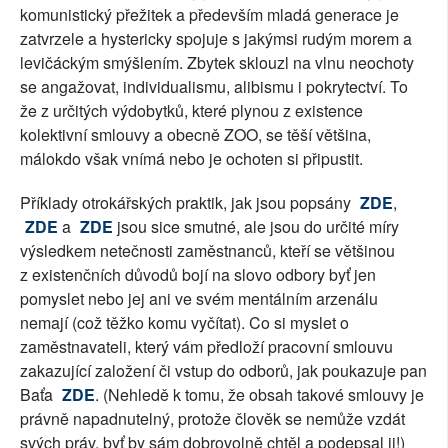
komunistický přežitek a především mladá generace je
zatvrzele a hystericky spojuje s jakýmsi rudým morem a
levičáckým smýšlením. Zbytek sklouzl na vlnu neochoty
se angažovat, individualismu, alibismu i pokrytectví. To
že z určitých výdobytků, které plynou z existence
kolektivní smlouvy a obecně ZOO, se těší většina,
málokdo však vnímá nebo je ochoten si připustit.
Příklady otrokářských praktik, jak jsou popsány
ZDE
,
ZDE
a
ZDE
jsou sice smutné, ale jsou do určité míry
výsledkem netečnosti zaměstnanců, kteří se většinou
z existenčních důvodů bojí na slovo odbory byť jen
pomyslet nebo jej ani ve svém mentálním arzenálu
nemají (což těžko komu vyčítat). Co si myslet o
zaměstnavateli, který vám předloží pracovní smlouvu
zakazující založení či vstup do odborů, jak poukazuje pan
Baťa
ZDE
. (Nehledě k tomu, že obsah takové smlouvy je
právně napadnutelný, protože člověk se nemůže vzdát
svých práv, byť by sám dobrovolně chtěl a podepsal ji!)