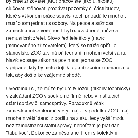
by chtěl zřizovatel (MÚ) pracoviště (školu, školku)
slučovat, stěhovat, prodávat pozemky či části budov,
které s výkonem práce souvisí (těch případů je mnoho),
musí o tom jednat i s odbory. Na petice a stížnosti
zaměstnanců a veřejnosti, byť odůvodněné, může a
nemusí brát zřetel. Slovo ředitele školy (navíc
jmenovaného zřizovatelem), který se může opřít i o
stanovisko ZOO tak má při jednání mnohem větší váhu.
Navíc existuje zákonná povinnost jednat se ZOO
v případě, kdy by mělo dojít k organizačním změnám a to
tak, aby došlo ke vzájemné shodě.
Uvědomuji si, že může být určitý rozdíl (nikoliv technický)
v zakládání ZOO v soukromé firmě nebo v institucích
státní správy či samosprávy. Paradoxně však
zaměstnanci soukromé sféry, mají-li v podniku ZOO, mají
mnohem větší šanci z podílu na zisku, tedy vyšší mzdu
než zaměstnanci státní správy, neboť tam je plat dán
"tabulkou". Dokonce zaměstnanci firem s kolektivní