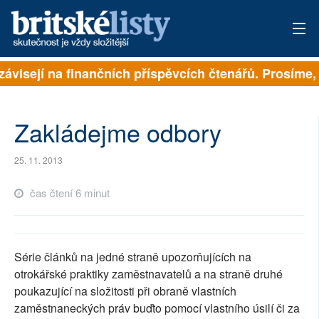
závisejí na finančních příspěvcích čtenářů. Prosíme, p
PŘIHLÁSIT
AKTUÁLNÍ VYDÁNÍ
Zakládejme odbory
ARCHIV
25. 11. 2013
ROZHOVORY
čas čtení 6 minut
TÉMATA
NEJČTENĚJŠÍ ZA 7 DNÍ
Série článků na jedné straně upozorňujících na
AUTOŘI
otrokářské praktiky zaměstnavatelů a na straně druhé
poukazující na složitosti při obraně vlastních
PŘÍSPĚVKY NA PROVOZ
zaměstnaneckých práv buďto pomocí vlastního úsilí či za