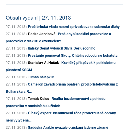
Obsah vydání | 27. 11. 2013
27. 11. 2013 /
Proč britská vláda nesmí zprivatizovat studentské dluhy
27. 11. 2013 /
Radka Janebová
Proč chybí sociální pracovnice a
pracovníci v diskuzi o exekucích?
27. 11. 2013 /
Italský Senát vyloučil Silvia Berlusconiho
27. 11. 2013 /
Přestaňte poučovat Skoty. Chtějí svobodu, ne bohatství
27. 11. 2013 /
Stanislav A. Hošek
Kratičký příspěvek k politickému
působení KSČM
27. 11. 2013 /
Tumáš nálepku!
27. 11. 2013 /
Cameron zavádí přísná opatření proti přistěhovalcům z
Bulharska a R...
27. 11. 2013 /
Tomáš Koloc
Realita bezdomovectví z pohledu
pracovníka v sociálních službách
27. 11. 2013 /
Čínský expert: Identifikační zóna protivzdušné obrany
není vytyčena...
27. 11. 2013 /
Saúdská Arábie uvažuje o získání jaderné zbraně