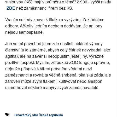
smlouvou (KS) mají v průměru o téměř 2 900,- vyšší mzdu
ZDE
než zaměstnanci firem bez KS.
Vracím se tedy znovu k titulku a vyzývám: Zakládejme
odbory. Ačkoliv jedním dechem dodávám, že ani ony
nejsou samospásné.
Jen velmi povrchně jsem zde nastínil některé výhody
členství (a to záměrně, abych celý článek nevypadal jako
agitka), ale na závěr si neodpustím ještě jiný, výrazně
pozitivní aspekt. Myslím, že pokud ZOO funguje správně,
nejenže přispívá k šíření právního vědomí mezi
zaměstnanci a rovná ta věčně shrbená lokajská záda, ale
zároveň může svým tlakem i kultivovat nebo alespoň
usměrňovat některé manýry svých zaměstnavatelů.
Otrokářský stát Česká republika