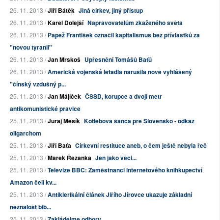
26. 11. 2013 /
Jiří Bátěk
Jiná církev, jiný přístup
26. 11. 2013 /
Karel Dolejší
Napravovatelům zkaženého světa
26. 11. 2013 /
Papež František označil kapitalismus bez přívlastků za
"novou tyranii"
26. 11. 2013 /
Jan Mrskoš
Upřesnění Tomášů Baťů
26. 11. 2013 /
Americká vojenská letadla narušila nově vyhlášený
"čínský vzdušný p...
25. 11. 2013 /
Jan Májíček
ČSSD, korupce a dvojí metr
antikomunistické pravice
25. 11. 2013 /
Juraj Mesík
Kotlebova šanca pre Slovensko - odkaz
oligarchom
25. 11. 2013 /
Jiří Baťa
Církevní restituce aneb, o čem ještě nebyla řeč
25. 11. 2013 /
Marek Řezanka
Jen jako věci...
25. 11. 2013 /
Televize BBC: Zaměstnanci internetového knihkupectví
Amazon čelí kv...
25. 11. 2013 /
Antiklerikální článek Jiřího Jírovce ukazuje základní
neznalost bib...
25. 11. 2013 /
Zakládejme odbory