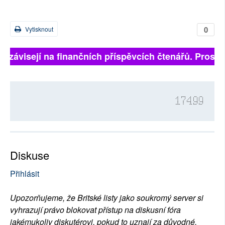
0
Vytisknout
ě závisejí na finančních příspěvcích čtenářů. Prosíme
17499
Diskuse
Přihlásit
Upozorňujeme, že Britské listy jako soukromý server si
vyhrazují právo blokovat přístup na diskusní fóra
jakémukoliv diskutérovi, pokud to uznají za důvodné.