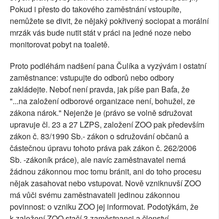
Pokud i přesto do takového zaměstnání vstoupíte,
nemůžete se divit, že nějaký pokřivený sociopat a morální
mrzák vás bude nutit stát v práci na jedné noze nebo
monitorovat pobyt na toaletě.
Proto podléhám nadšení pana Čulíka a vyzývám i ostatní
zaměstnance: vstupujte do odborů nebo odbory
zakládejte. Neboť není pravda, jak píše pan Baťa, že
"...na založení odborové organizace není, bohužel, ze
zákona nárok." Nejenže je (právo se volně sdružovat
upravuje čl. 23 a 27 LZPS, založení ZOO pak především
zákon č. 83/1990 Sb.- zákon o sdružování občanů a
částečnou úpravu tohoto práva pak zákon č. 262/2006
Sb. -zákoník práce), ale navíc zaměstnavatel nemá
žádnou zákonnou moc tomu bránit, ani do toho procesu
nějak zasahovat nebo vstupovat. Nově vzniknuvší ZOO
má vůči svému zaměstnavateli jedinou zákonnou
povinnost: o vzniku ZOO jej informovat. Podotýkám, že
k založení ZOO stačí 3 zaměstnanci a členství