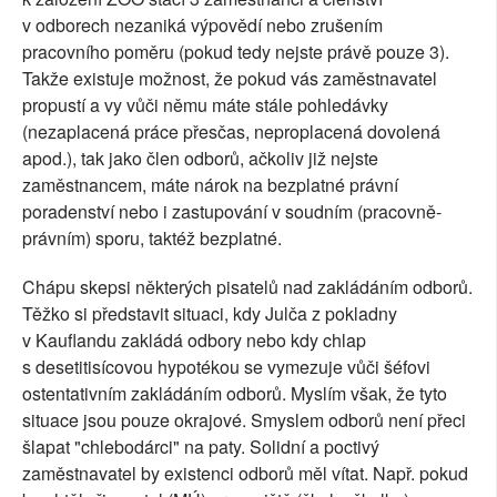
v odborech nezaniká výpovědí nebo zrušením
pracovního poměru (pokud tedy nejste právě pouze 3).
Takže existuje možnost, že pokud vás zaměstnavatel
propustí a vy vůči němu máte stále pohledávky
(nezaplacená práce přesčas, neproplacená dovolená
apod.), tak jako člen odborů, ačkoliv již nejste
zaměstnancem, máte nárok na bezplatné právní
poradenství nebo i zastupování v soudním (pracovně-
právním) sporu, taktéž bezplatné.
Chápu skepsi některých pisatelů nad zakládáním odborů.
Těžko si představit situaci, kdy Julča z pokladny
v Kauflandu zakládá odbory nebo kdy chlap
s desetitisícovou hypotékou se vymezuje vůči šéfovi
ostentativním zakládáním odborů. Myslím však, že tyto
situace jsou pouze okrajové. Smyslem odborů není přeci
šlapat "chlebodárci" na paty. Solidní a poctivý
zaměstnavatel by existenci odborů měl vítat. Např. pokud