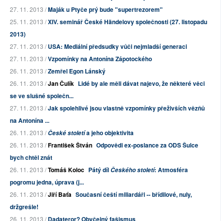
27. 11. 2013 /
Maják u Ptyče prý bude "supertrezorem"
25. 11. 2013 /
XIV. seminář České Händelovy společnosti (27. listopadu
2013)
27. 11. 2013 /
USA: Mediální předsudky vůči nejmladší generaci
27. 11. 2013 /
Vzpomínky na Antonína Zápotockého
26. 11. 2013 /
Zemřel Egon Lánský
26. 11. 2013 /
Jan Čulík
Lidé by ale měli dávat najevo, že některé věci
se ve slušné společn...
27. 11. 2013 /
Jak spolehlivé jsou vlastně vzpomínky přeživších vězňů
na Antonína ...
26. 11. 2013 /
a jeho objektivita
České století
26. 11. 2013 /
František Štván
Odpovědi ex-poslance za ODS Šulce
bych chtěl znát
26. 11. 2013 /
Tomáš Koloc
Pátý díl
: Atmosféra
Českého století
pogromu jedna, úprava (j...
26. 11. 2013 /
Jiří Baťa
Současní čeští miliardáři -- břídilové, nuly,
držgrešle!
26. 11. 2013 /
Dadateror? Obyčejný fašismus