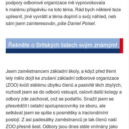
podpory odborové organizace mě vyprovokovala
SOCIÁLNÍ SÍTĚ
k malému příspěvku na toto téma. Rád bych některé teze
upřesnil, jiné vyvrátil a téma doplnil o svůj náhled, neb
RUBRIKY
sám jsem zainteresován,
píše Daniel Poisel
.
PLNÁ VERZE STRÁNEK
Jsem zaměstnancem základní školy, a když před třemi
lety mělo dojít ke zrušení základní odborové organizace
(ZOO) kvůli stálému úbytku členů a pasivitě těch zbylých,
rozhodl jsem se do odborů vstoupit, oslovit další kolegy a
odbory zde zachovat, což se podařilo. Snažil jsem se
přesvědčit i ostatní spolupracovníky ze sboru, ale
setkával jsem se spíše s posměšky a iracionálními
postoji. Z asi padesátky zaměstnanců je tak členů naší
ZOO přesně šest. Odbory jsou dnes stále vnímány jako