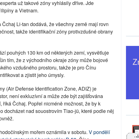
experta už takové zóny vyhlásily dříve. Jde
ilipíny a Vietnam.
a Čchaj Li-tan dodává, že všechny země mají rovn
ečnost, takže identifikační zóny protivzdušné obrany
ází pouhých 130 km od některých zemí, vysvětluje
ťün tím, že z východního okraje zóny může bojové
ského vzdušného prostoru, takže je pro Čínu
ifikovat a zjistit jeho úmysly.
ny (Air Defense Identification Zone, ADIZ) je
or, není exkluzívní a může zde být zajišťována
 říká Čchaj. Popřel nicméně možnost, že by k
 docházet nad souostrovím Tiao-jü, které podle něj
rovněž.
ýchodočínským mořem oznámila v sobotu.
V pondělí