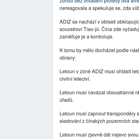
zónou bez ohlášení prolétly dva am
nereagovala a spekuluje se, zda vů
ADIZ se nachází v oblasti obklopuj
souostroví Tiao-jü. Čína zde vyžaduje
zaměřuje je a kontroluje.
K tomu by mělo docházet podle násl
obrany:
Letoun v zóně ADIZ musí ohlásit let
civilní letectví.
Letoun musí navázat oboustranné rá
úřadů.
Letoun musí zapnout transpondéry 
sledování z čínských pozemních sta
Letoun musí zjevně dát najevo svou s