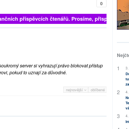
0
finančních příspěvcích čtenářů. Prosíme, přispějte. ➥
Nejčt
soukromý server si vyhrazují právo blokovat přístup
3.
rovi, pokud to uznají za důvodné.
Dů
tu
za
nejnovější
oblíbené
4.
No
Te
vá
4.
In