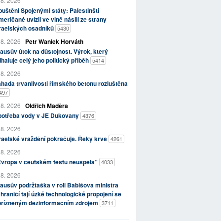
 8. 2026
uštěni Spojenými státy: Palestinští
eričané uvízli ve vlně násilí ze strany
zraelských osadníků
5430
 8. 2026
Petr Waniek Horváth
ausův útok na důstojnost. Výrok, který
haluje celý jeho politický příběh
5414
 8. 2026
hada trvanlivosti římského betonu rozluštěna
497
 8. 2026
Oldřich Maděra
potřeba vody v JE Dukovany
4376
 8. 2026
raelské vraždění pokračuje. Řeky krve
4261
 8. 2026
Evropa v ceutském testu neuspěla“
4033
 8. 2026
ausův podržtaška v roli Babišova ministra
hraničí tají úzké technologické propojení se
přízněným dezinformačním zdrojem
3711