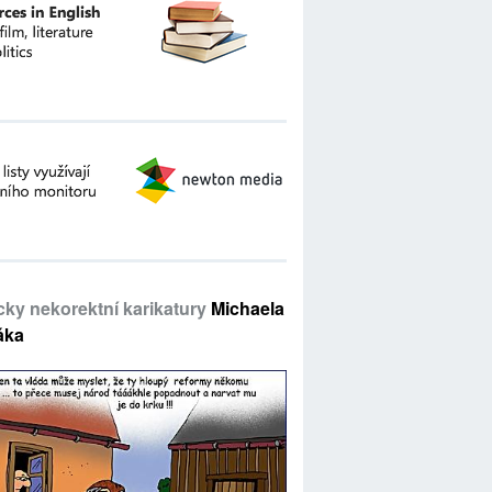
icky nekorektní karikatury
Michaela
áka