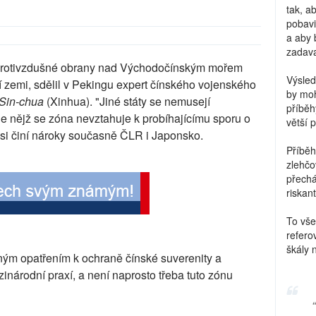
tak, a
pobavi
a aby 
zadava
 protivzdušné obrany nad Východočínským mořem
Výsled
 zemi, sdělil v Pekingu expert čínského vojenského
by moh
Sin-chua
(Xinhua). "Jiné státy se nemusejí
příběh
le nějž se zóna nevztahuje k probíhajícímu sporu o
větší 
ž si činí nároky současně ČLR i Japonsko.
Příběh
zlehčo
přechá
riskant
To vše
refero
škály 
ným opatřením k ochraně čínské suverenity a
inárodní praxí, a není naprosto třeba tuto zónu