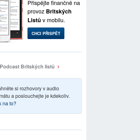
Přispějte finančně na
provoz
Britských
v mobilu.
Listů
CHCI PŘISPĚT
Podcast Britských listů
áhněte si rozhovory v audio
mátu a poslouchejte je kdekoliv.
k na to?