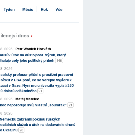
Týden
Měsíc
Rok
Vše
ílenější dnes
 8. 2026
Petr Waniek Horváth
ausův útok na důstojnost. Výrok, který
haluje celý jeho politický příběh
146
 8. 2026
raelský profesor přišel o prestižní pracovní
bídku v USA poté, co se veřejně vyjádřil k
tuaci v Gaze. Nyní mu univerzita vyplatí 250
00 dolarů odškodného
21
 8. 2026
Matěj Metelec
kdo nepozoruje svůj vlastní „soumrak“
21
 8. 2026
 Německu zabránili pokusu ruských
eciálních služeb o útok na dodavatele dronů
o Ukrajinu
20