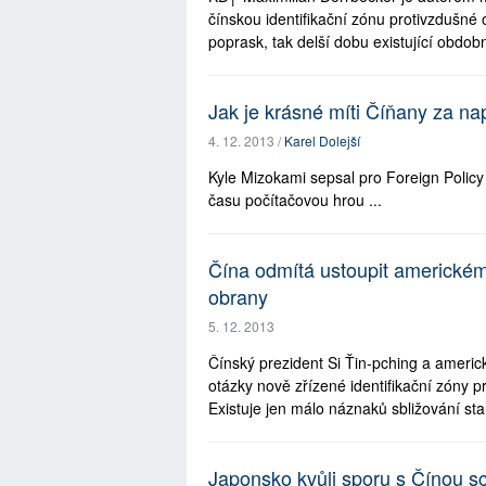
čínskou identifikační zónu protivzdušné 
poprask, tak delší dobu existující obdobn
Jak je krásné míti Číňany za na
4. 12. 2013 /
Karel Dolejší
Kyle Mizokami sepsal pro Foreign Policy
času počítačovou hrou ...
Čína odmítá ustoupit americkému
obrany
5. 12. 2013
Čínský prezident Si Ťin-pching a americ
otázky nově zřízené identifikační zóny
Existuje jen málo náznaků sbližování stan
Japonsko kvůli sporu s Čínou sc