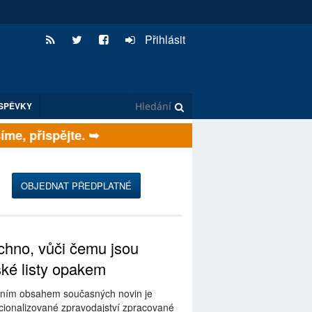
Přihlásit
SPĚVKY
e, přispějte. ➥
OBJEDNAT PŘEDPLATNÉ
hno, vůči čemu jsou
ské listy opakem
ním obsahem současných novin je
ionalizované zpravodajství zpracované