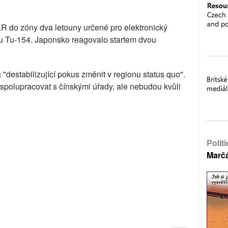
ČLR do zóny dva letouny určené pro elektronický
pu Tu-154. Japonsko reagovalo startem dvou
"destabilizující pokus změnit v regionu status quo".
 spolupracovat s čínskými úřady, ale nebudou kvůli
Polit
Marč