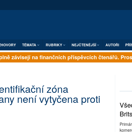
ZHOVORY
TÉMATA
RUBRIKY
NEJČTENĚJŠÍ
AUTOŘI
PŘÍ
lně závisejí na finančních příspěvcích čtenářů. Prosím
entifikační zóna
any není vytyčena proti
Všec
Brit
Primár
komerc