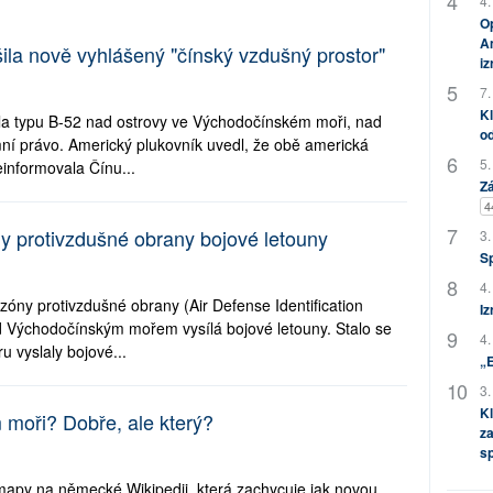
4.
Op
Am
ila nově vyhlášený "čínský vzdušný prostor"
i
7.
Kl
dla typu B-52 nad ostrovy ve Východočínském moři, nad
od
mní právo. Americký plukovník uvedl, že obě americká
5.
einformovala Čínu...
Zá
4
óny protivzdušné obrany bojové letouny
3.
S
4.
 zóny protivzdušné obrany (Air Defense Identification
Iz
 Východočínským mořem vysílá bojové letouny. Stalo se
4.
u vyslaly bojové...
„
3.
Kl
 moři? Dobře, ale který?
za
s
apy na německé Wikipedii, která zachycuje jak novou