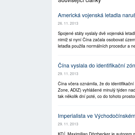
Americká vojenská letadla naruš
26. 11. 2013
Spojené státy vyslaly dvě vojenská leta
nimiž si nyní Čína začala osobovat úze
letadla použila normálních procedur a n
Čína vyslala do identifikační z
29. 11. 2013
Čína včera oznámila, že do identifikační
Zone, ADIZ) vyhlášené minulý týden nad
tak několik dní poté, co do tohoto prostor
Imperialista ve Východočínském
29. 11. 2013
KD│ Maximilian Dörrbecker je autorem m