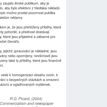
by zaujalo široké publikum, aby je
lo, aby bylo efektivní z hlediska nákladů
bylo možno prodat pozornost publika
telům reklamy.
kem je, že jsou přehlíženy příběhy, které
ly pohoršit, a přednost dostávají
y, které jsou přijatelné a zábavné pro
počet čtenářů.
y, jejichž zpracování je nákladné, jsou
vány nebo opomíjeny, nevšímavě jsou
zeny také ty příběhy, které jsou finančně
ní.
 vede k homogenizaci obsahu novin, k
vání o bezpečných otázkách a omezení
názorů a vyjadřovaných myšlenek.
R.G. Picard, (2004)
“Commercialism and newspaper