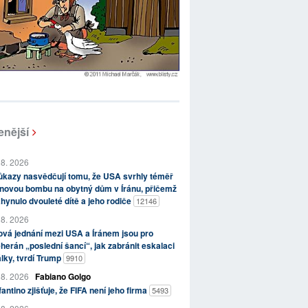
enější
 8. 2026
kazy nasvědčují tomu, že USA svrhly téměř
novou bombu na obytný dům v Íránu, přičemž
hynulo dvouleté dítě a jeho rodiče
12146
 8. 2026
vá jednání mezi USA a Íránem jsou pro
herán „poslední šancí“, jak zabránit eskalaci
lky, tvrdí Trump
9910
 8. 2026
Fabiano Golgo
fantino zjišťuje, že FIFA není jeho firma
5493