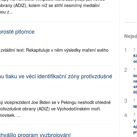
obrany (ADIZ), kolem níž se strhl nesmírný mediální
ou z...
prosté pitomce
Nejsd
 zvláštní text: Rekapituluje v něm výsledky maření svého
7.
Kl
od
7.
 tlaku ve věci identifikační zóny protivzdušné
Iz
na
si
0
7.
ký viceprezident Joe Biden se v Pekingu neshodli ohledně
Ni
 protivzdušné obrany (ADIZ) ve Východočínském moři.
ovisek. ...
7.
V
sp
pr
hválilo program vyzbrojování