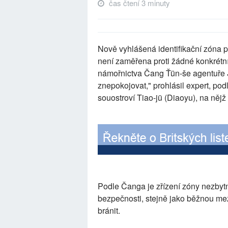
čas čtení 3 minuty
Nově vyhlášená identifikační zóna
není zaměřena proti žádné konkrétní
námořnictva Čang Ťün-še agentuře
znepokojovat," prohlásil expert, pod
souostroví Tiao-jü (Diaoyu), na něj
Podle Čanga je zřízení zóny nezbyt
bezpečnosti, stejně jako běžnou mez
bránit.