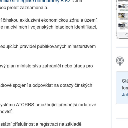
erické strategické bombardéry B-52
. Čína
bec přelet zaznamenala.
ící čínskou exkluzívní ekonomickou zónu a území
 na civilních i vojenských letadlech identifikaci,
edujících pravidel publikovaných ministerstvem
ový plán ministerstvu zahraničí nebo úřadu pro
St
diové spojení a odpovídat na dotazy čínských
for
Ja
systému ATCRBS umožňující přesnější radarové
novišť.
tátní příslušnost a registraci na základě