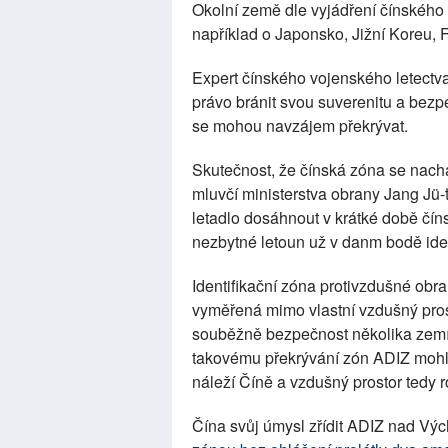
Okolní země dle vyjádření čínského 
například o Japonsko, Jižní Koreu, F
Expert čínského vojenského letectv
právo bránit svou suverenitu a bezp
se mohou navzájem překrývat.
Skutečnost, že čínská zóna se nach
mluvčí ministerstva obrany Jang Jü-
letadlo dosáhnout v krátké době čín
nezbytné letoun už v danm bodě ident
Identifikační zóna protivzdušné obra
vyměřená mimo vlastní vzdušný prost
souběžně bezpečnost několika zemí,
takovému překrývání zón ADIZ mohlo
náleží Číně a vzdušný prostor tedy 
Čína svůj úmysl zřídit ADIZ nad V