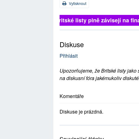
Vytisknout
Britské listy plně závisejí na 
Diskuse
Přihlásit
Upozorňujeme, že Britské listy jako 
na diskusní fóra jakémukoliv diskuté
Komentáře
Diskuse je prázdná.
Související články