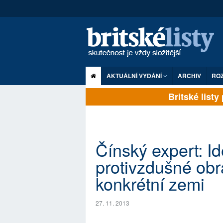
AKTUÁLNÍ VYDÁNÍ
ARCHIV
RO
Britské listy p
Čínský expert: Id
protivzdušné obr
konkrétní zemi
27. 11. 2013