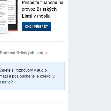
Přispějte finančně na
provoz
Britských
v mobilu.
Listů
CHCI PŘISPĚT
Podcast Britských listů
áhněte si rozhovory v audio
mátu a poslouchejte je kdekoliv.
k na to?