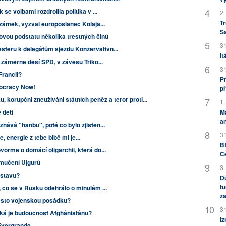
se volbami rozdrolila politika v ...
2.
Tr
 zámek, vyzval europoslanec Kolaja...
S
ovou podstatu několika trestných činů
31
teru k delegátům sjezdu Konzervativn...
It
 záměrně děsí SPD, v závěsu Triko...
31
Francii?
Pr
ocracy Now!
př
ku, korupční zneužívání státních peněz a teror proti...
1.
M
 děti
an
nává "hanbu", poté co bylo zjištěn...
31
e, energie z tebe blbě mi je...
BB
vořme o domácí oligarchii, která do...
C
 mučení Ujgurů
3.
ústavu?
Dů
tu
, co se v Rusku odehrálo o minulém ...
za
ěsto vojenskou posádku?
31
aká je budoucnost Afghánistánu?
Iz
ž Evergrande