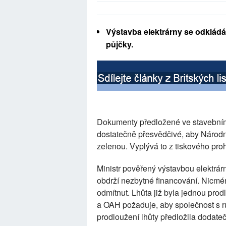
Výstavba elektrárny se odkládá,
půjčky.
Dokumenty předložené ve stavebním 
dostatečně přesvědčivé, aby Národní
zelenou. Vyplývá to z tiskového pro
Ministr pověřený výstavbou elektrárn
obdrží nezbytné financování. Nicmén
odmítnut. Lhůta již byla jednou prod
a OAH požaduje, aby společnost s
prodloužení lhůty předložila dodateč