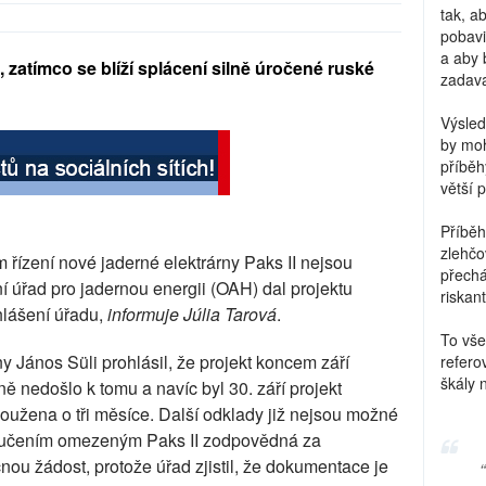
tak, a
pobavi
a aby 
 zatímco se blíží splácení silně úročené ruské
zadava
Výsled
by moh
příběh
větší 
Příběh
zlehčo
řízení nové jaderné elektrárny Paks II nejsou
přechá
 úřad pro jadernou energii (OAH) dal projektu
riskant
hlášení úřadu,
informuje Júlia Tarová
.
To vše
y János Süli prohlásil, že projekt koncem září
refero
škály 
ě nedošlo k tomu a navíc byl 30. září projekt
loužena o tři měsíce. Další odklady již nejsou možné
 ručením omezeným Paks II zodpovědná za
nou žádost, protože úřad zjistil, že dokumentace je