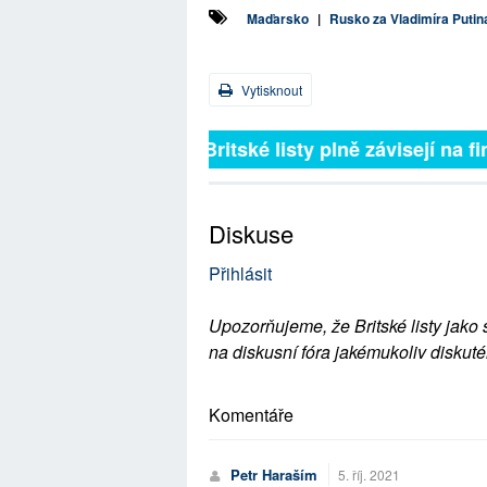
Maďarsko
|
Rusko za Vladimíra Putin
Vytisknout
Britské listy plně závisejí na f
Diskuse
Přihlásit
Upozorňujeme, že Britské listy jako 
na diskusní fóra jakémukoliv diskuté
Komentáře
Petr Haraším
5. říj. 2021