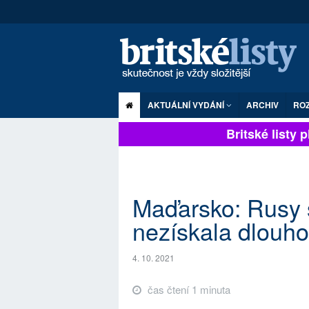
AKTUÁLNÍ VYDÁNÍ
ARCHIV
RO
Britské listy pln
Maďarsko: Rusy 
nezískala dlouh
4. 10. 2021
čas čtení 1 minuta