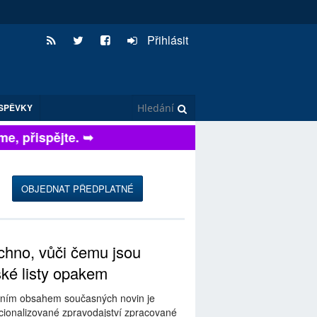
Přihlásit
SPĚVKY
, přispějte. ➥
OBJEDNAT PŘEDPLATNÉ
hno, vůči čemu jsou
ské listy opakem
ním obsahem současných novin je
ionalizované zpravodajství zpracované