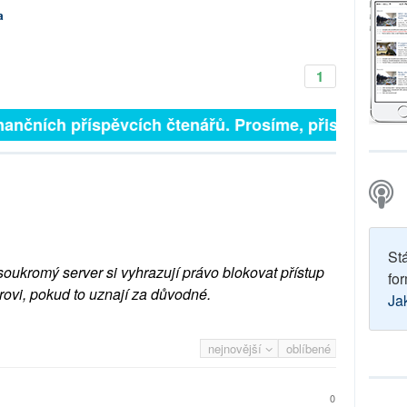
a
1
inančních příspěvcích čtenářů. Prosíme, přispějte. ➥
St
soukromý server si vyhrazují právo blokovat přístup
for
rovi, pokud to uznají za důvodné.
Ja
nejnovější
oblíbené
0