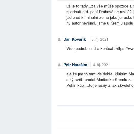
už je to tady...za vše může opozice a
spadnutí atd. paní Drábová se rovněž j
jádro od kriminální země jako je rusk
ný autor nevšiml, jsme u Kremlu spolu s
Dan Kovarik
5. říj. 2021
Více podrobností a kontext: https://www
Petr Haraším
4. říj. 2021
ale že jim to tam jde dobře, klukům M
celý svět. prodat Maďarsko Kremlu za ne
Pekin kůpil...to je jasný znak skvěléh