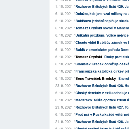
1. 10. 2021 /
Rozhovor Britských listů 429. Jak 
6. 10. 2021 /
Doložte, kde jste vzal miliony na
6. 10. 2021 /
Babišovo jednání naplňuje skutk
6. 10. 2021 /
Tomasz Oryński hovoří v Manches
6. 10. 2021 /
Unikátní průzkum: Voliče nejvíce
6. 10. 2021 /
Chcete vidět Babišův zámek ve 
6. 10. 2021 /
Babiš v americkém pořadu Dem
6. 10. 2021 /
Tomasz Oryński
Útoky proti tis
6. 10. 2021 /
Stanislav Křeček ohrožuje české
6. 10. 2021 /
Francouzská katolická církev přiz
6. 10. 2021 /
Beno Trávníček Brodský
Energi
23. 9. 2021 /
Rozhovor Britských listů 428. Ho
6. 10. 2021 /
Čínský detektiv v exilu odhaluje
6. 10. 2021 /
Maďarsko: Může opozice zrušit 
23. 9. 2021 /
Rozhovor Britských listů 427. To
6. 10. 2021 /
Proč má v Rusku každé větší m
21. 9. 2021 /
Rozhovor Britských listů 426. J
6. 10. 2021 /
Čínská realitní krize je širší ne