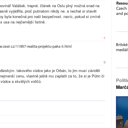
 novinář Valášek. trapné. článek na Oslu plný možná snad na
asně vyjádřila, proč putinatom nikdy ne. a nechat si stavět
o by byla konečná pro naši bezpečnost. navíc, pokud si zmíně
 usa na nejčernější listině.
-1
.osel.cz/11957-realita-projektu-paks-ii.html
0
aďarským. takového vůdce jako je Orbán, to jim musí závidět
jmenší cenu, vlastně ještě mu zaplatit za to, že si je Půtin či
Polit
o vůdce a skvělých voličů.
Marč