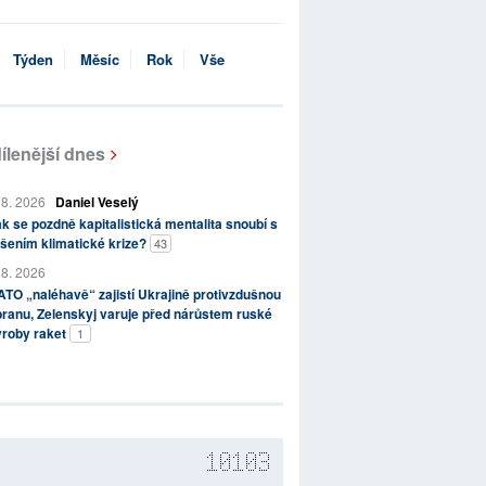
Týden
Měsíc
Rok
Vše
ílenější dnes
 8. 2026
Daniel Veselý
k se pozdně kapitalistická mentalita snoubí s
šením klimatické krize?
43
 8. 2026
TO „naléhavě“ zajistí Ukrajině protivzdušnou
ranu, Zelenskyj varuje před nárůstem ruské
ýroby raket
1
10103