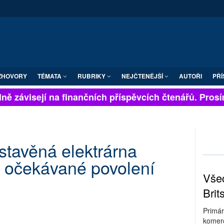
ZHOVORY
TÉMATA
RUBRIKY
NEJČTENĚJŠÍ
AUTOŘI
PŘÍ
ě závisejí na finančních příspěvcích čtenářů. Prosíme
stavěná elektrárna
o očekávané povolení
Všec
Brit
Primár
komerc