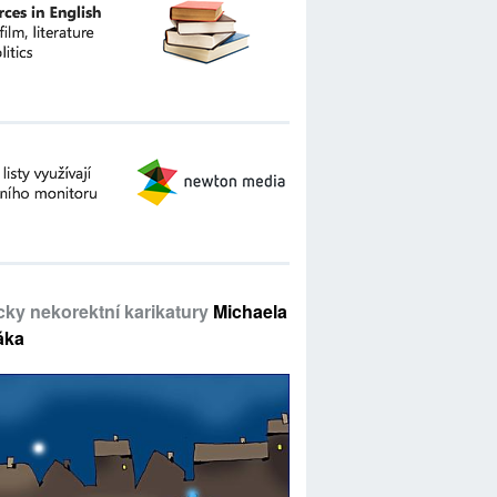
icky nekorektní karikatury
Michaela
áka