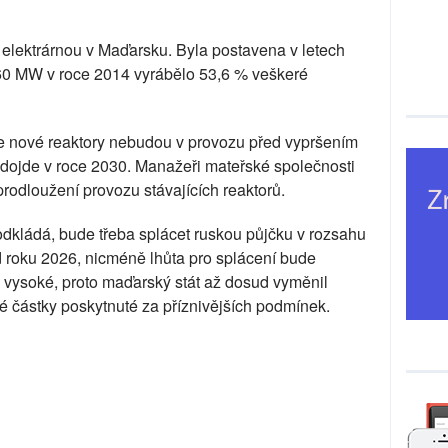
 elektrárnou v Maďarsku. Byla postavena v letech
60 MW v roce 2014 vyrábělo 53,6 % veškeré
e nové reaktory nebudou v provozu před vypršením
 dojde v roce 2030. Manažeři mateřské společnosti
prodloužení provozu stávajících reaktorů.
odkládá, bude třeba splácet ruskou půjčku v rozsahu
d roku 2026, nicméně lhůta pro splácení bude
je vysoké, proto maďarský stát až dosud vyměnil
é částky poskytnuté za příznivějších podmínek.