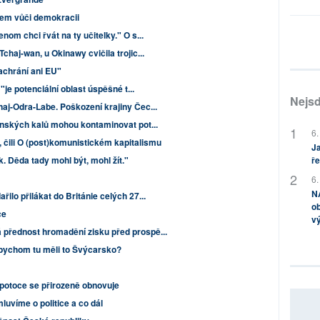
tem vůči demokracii
nom chci řvát na ty učitelky." O s...
chaj-wan, u Okinawy cvičila trojic...
achrání ani EU"
 "je potenciální oblast úspěšné t...
Nejsd
aj-Odra-Labe. Poškození krajiny Čec...
renských kalů mohou kontaminovat pot...
6.
 čili O (post)komunistickém kapitalismu
Ja
ře
. Děda tady mohl být, mohl žít."
6.
NA
ilo přilákat do Británie celých 27...
ob
ce
v
přednost hromadění zisku před prospě...
abychom tu měli to Švýcarsko?
potoce se přirozeně obnovuje
luvíme o politice a co dál