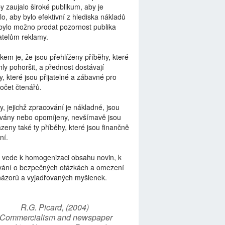
by zaujalo široké publikum, aby je
lo, aby bylo efektivní z hlediska nákladů
bylo možno prodat pozornost publika
telům reklamy.
kem je, že jsou přehlíženy příběhy, které
ly pohoršit, a přednost dostávají
y, které jsou přijatelné a zábavné pro
počet čtenářů.
y, jejichž zpracování je nákladné, jsou
vány nebo opomíjeny, nevšímavě jsou
zeny také ty příběhy, které jsou finančně
ní.
 vede k homogenizaci obsahu novin, k
vání o bezpečných otázkách a omezení
názorů a vyjadřovaných myšlenek.
R.G. Picard, (2004)
“Commercialism and newspaper