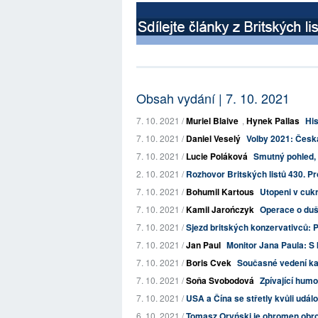
Obsah vydání | 7. 10. 2021
7. 10. 2021 /
Muriel Blaive
,
Hynek Pallas
His
7. 10. 2021 /
Daniel Veselý
Volby 2021: Česká
7. 10. 2021 /
Lucie Poláková
Smutný pohled, k
2. 10. 2021 /
Rozhovor Britských listů 430. Pr
7. 10. 2021 /
Bohumil Kartous
Utopeni v cuk
7. 10. 2021 /
Kamil Jarończyk
Operace o duš
7. 10. 2021 /
Sjezd britských konzervativců: 
7. 10. 2021 /
Jan Paul
Monitor Jana Paula: S
7. 10. 2021 /
Boris Cvek
Současné vedení kato
7. 10. 2021 /
Soňa Svobodová
Zpívající humo
7. 10. 2021 /
USA a Čína se střetly kvůli ud
6. 10. 2021 /
Tomasz Oryński je ohromen obro