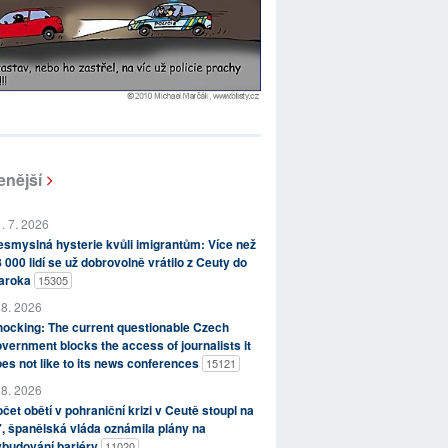
enější
. 7. 2026
smyslná hysterie kvůli imigrantům: Více než
 000 lidí se už dobrovolně vrátilo z Ceuty do
aroka
15305
 8. 2026
ocking: The current questionable Czech
vernment blocks the access of journalists it
es not like to its news conferences
15121
 8. 2026
čet obětí v pohraniční krizi v Ceutě stoupl na
, španělská vláda oznámila plány na
ybudování bariéry
11020