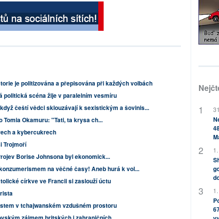
torie je politizována a přepisována při každých volbách
Nejčt
 politická scéna žije v paralelním vesmíru
dyž čeští vědci sklouzávají k sexistickým a šovinis...
31
Ne
o Tomia Okamuru: "Tati, ta krysa ch...
48
rech a kybercukrech
M
i Trojmoří
1.
Projev Borise Johnsona byl ekonomick...
Sh
go
 konzumerismem na věčné časy! Aneb hurá k vol...
do
lické církve ve Francii si zaslouží úctu
1.
rista
Po
álostem v tchajwanském vzdušném prostoru
67
vským zájmem britských i zahraničních...
v