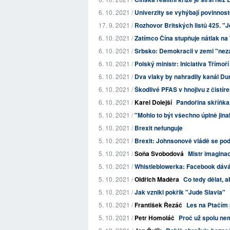
6. 10. 2021 /
Univerzity se vyhýbají povinnos
17. 9. 2021 /
Rozhovor Britských listů 425. "Je
6. 10. 2021 /
Zatímco Čína stupňuje nátlak na T
6. 10. 2021 /
Srbsko: Demokracii v zemi "nez
6. 10. 2021 /
Polský ministr: Iniciativa Třímoří
6. 10. 2021 /
Dva vlaky by nahradily kanál Dun
6. 10. 2021 /
Škodlivé PFAS v hnojivu z čistí
6. 10. 2021 /
Karel Dolejší
Pandořina skříňka,
5. 10. 2021 /
"Mohlo to být všechno úplně jinak
5. 10. 2021 /
Brexit nefunguje
5. 10. 2021 /
Brexit: Johnsonově vládě se podař
5. 10. 2021 /
Soňa Svobodová
Mistr imagina
5. 10. 2021 /
Whistleblowerka: Facebook dává 
5. 10. 2021 /
Oldřich Maděra
Co tedy dělat, 
5. 10. 2021 /
Jak vznikl pokřik "Jude Slavia"
5. 10. 2021 /
František Řezáč
Les na Ptačím 
5. 10. 2021 /
Petr Homoláč
Proč už spolu nem