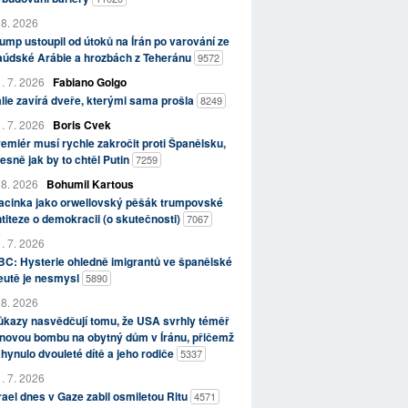
 8. 2026
ump ustoupil od útoků na Írán po varování ze
aúdské Arábie a hrozbách z Teheránu
9572
. 7. 2026
Fabiano Golgo
álie zavírá dveře, kterými sama prošla
8249
. 7. 2026
Boris Cvek
emiér musí rychle zakročit proti Španělsku,
esně jak by to chtěl Putin
7259
 8. 2026
Bohumil Kartous
acinka jako orwellovský pěšák trumpovské
titeze o demokracii (o skutečnosti)
7067
. 7. 2026
C: Hysterie ohledně imigrantů ve španělské
eutě je nesmysl
5890
 8. 2026
kazy nasvědčují tomu, že USA svrhly téměř
novou bombu na obytný dům v Íránu, přičemž
hynulo dvouleté dítě a jeho rodiče
5337
. 7. 2026
rael dnes v Gaze zabil osmiletou Ritu
4571