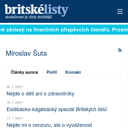
lně závisejí na finančních příspěvcích čtenářů. Prosím
PŘIHLÁSIT
AKTUÁLNÍ VYDÁNÍ
Miroslav Šuta
ARCHIV
ROZHOVORY
Články autora
Profil
Kontakt
TÉMATA
26. 7. 2007 /
Nejde o děti ani o zdravotníky
NEJČTENĚJŠÍ ZA 7 DNÍ
18. 7. 2007 /
Estébácko-kágébácký speciál
Britských listů
AUTOŘI
17. 7. 2007 /
PŘÍSPĚVKY NA PROVOZ
Nejde mi o cenzuru, ale o vyváženost