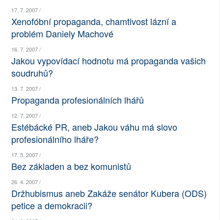
17. 7. 2007 /
SOCIÁLNÍ SÍTĚ
Xenofóbní propaganda, chamtivost lázní a
problém Daniely Machové
RUBRIKY
16. 7. 2007 /
PLNÁ VERZE STRÁNEK
Jakou vypovídací hodnotu má propaganda vašich
soudruhů?
13. 7. 2007 /
Propaganda profesionálních lhářů
12. 7. 2007 /
Estébácké PR, aneb Jakou váhu má slovo
profesionálního lháře?
17. 5. 2007 /
Bez základen a bez komunistů
26. 4. 2007 /
Držhubismus aneb Zakáže senátor Kubera (ODS)
petice a demokracii?