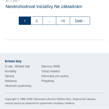
24. 3. 2007 /
Nevěrohodnost iniciativy Ne základnám
1
2
…
10
Další ›
Britské listy
O nás - Britské listy
Stanovy OSBL
Kontakty
Vzkaz redakci
Opravy
Informace pro autory
Reklama
Příspěvky
Obchodní podmínky
Copyright © 1996-2026
Občanské sdružení Britské listy
| Kopírování obsahu
možné pouze po předchozím písemném souhlasu redakce.