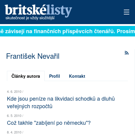
ně závisejí na finančních příspěvcích čtenářů. Prosím
PŘIHLÁSIT
AKTUÁLNÍ VYDÁNÍ
František Nevařil
ARCHIV
ROZHOVORY
Články autora
Profil
Kontakt
TÉMATA
4. 6. 2010 /
Kde jsou peníze na likvidaci schodků a dluhů
NEJČTENĚJŠÍ ZA 7 DNÍ
veřejných rozpočtů
AUTOŘI
6. 5. 2010 /
Což takhle "zabíjení po německu"?
PŘÍSPĚVKY NA PROVOZ
8. 4. 2010 /