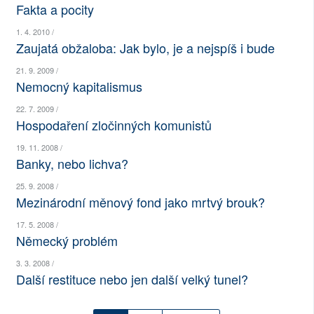
Fakta a pocity
SOCIÁLNÍ SÍTĚ
1. 4. 2010 /
Zaujatá obžaloba: Jak bylo, je a nejspíš i bude
RUBRIKY
21. 9. 2009 /
PLNÁ VERZE STRÁNEK
Nemocný kapitalismus
22. 7. 2009 /
Hospodaření zločinných komunistů
19. 11. 2008 /
Banky, nebo lichva?
25. 9. 2008 /
Mezinárodní měnový fond jako mrtvý brouk?
17. 5. 2008 /
Německý problém
3. 3. 2008 /
Další restituce nebo jen další velký tunel?