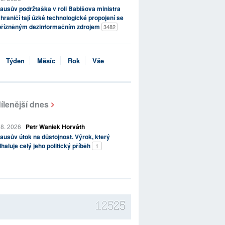
ausův podržtaška v roli Babišova ministra
hraničí tají úzké technologické propojení se
přízněným dezinformačním zdrojem
3482
Týden
Měsíc
Rok
Vše
ílenější dnes
 8. 2026
Petr Waniek Horváth
ausův útok na důstojnost. Výrok, který
haluje celý jeho politický příběh
1
12525