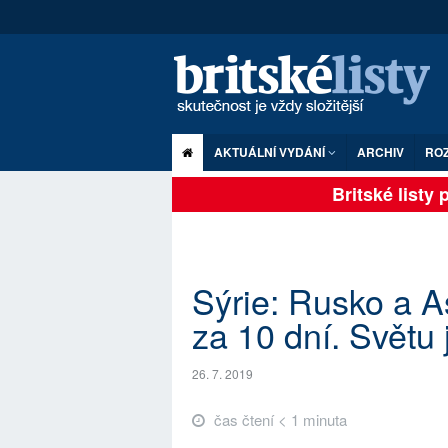
AKTUÁLNÍ VYDÁNÍ
ARCHIV
RO
Britské listy pl
Sýrie: Rusko a As
za 10 dní. Světu 
26. 7. 2019
čas čtení < 1 minuta