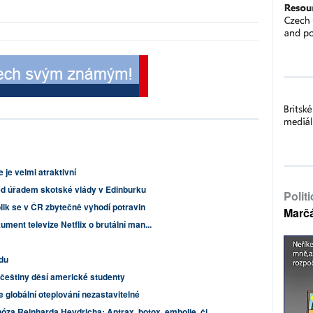
e je velmi atraktivní
řed úřadem skotské vlády v Edinburku
Polit
lik se v ČR zbytečně vyhodí potravin
Marč
ent televize Netflix o brutální man...
du
češtiny děsí americké studenty
e globální oteplování nezastavitelné
óza Reinharda Heydricha: Antrax, botox, embolie, či...