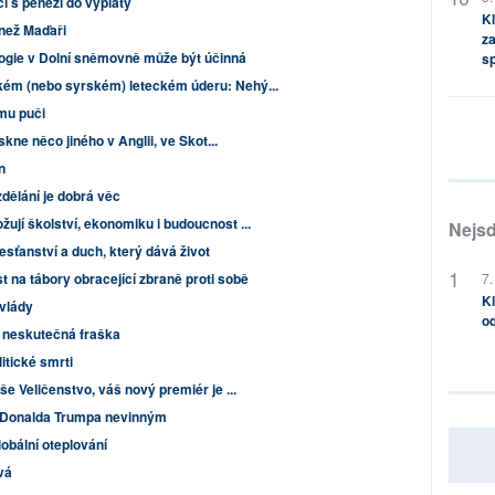
 s penězi do výplaty
Kl
 než Maďaři
za
ie v Dolní sněmovně může být účinná
s
ém (nebo syrském) leteckém úderu: Nehý...
ému puči
skne něco jiného v Anglii, ve Skot...
n
dělání je dobrá věc
jí školství, ekonomiku i budoucnost ...
Nejsd
esťanství a duch, který dává život
7.
t na tábory obracející zbraně proti sobě
Kl
vlády
od
e neskutečná fraška
litické smrti
e Veličenstvo, váš nový premiér je ...
e Donalda Trumpa nevinným
lobální oteplování
vá