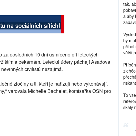
tak, a
pobavi
a aby 
zadava
Výsled
by moh
příběh
větší 
ylo za posledních 10 dní usmrceno při leteckých
tržištím a pekárnám. Letecké údery páchají Asadova
Příběh
nevinných civilistů nezajímá.
zlehčo
přechá
riskant
lečné zločiny a ti, kteří je nařizují nebo vykonávají,
iny," varovala Michelle Bachelet, komisařka OSN pro
To vše
refero
škály 