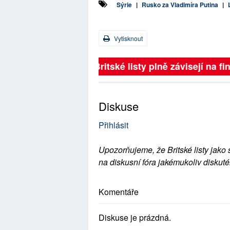
Sýrie
|
Rusko za Vladimíra Putina
|
Vytisknout
Britské listy plně závisejí na f
Diskuse
Přihlásit
Upozorňujeme, že Britské listy jako 
na diskusní fóra jakémukoliv diskuté
Komentáře
Diskuse je prázdná.