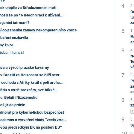
019
3.
rtek utopilo ve Středozemním moři
Dů
sti se po 16 letech vrací k užívání...
tu
za
agantní tatrmani?
ní objasněním záhady nekompetentního voliče
1.
M
ezření nezbavila
an
ný život
4.
obu - i tu naši
No
Te
vá
uva a výročí pražské kavárny
2.
razílii za Bolsonara se blíží nevr...
P
dchodu z Afriky křížil s pěti archa...
za
ádu o tvrdé brexitéry, své blízké...
s
u, Belgii i Nizozemsku
5.
eš jít do prdele
Zá
4
ektorát pro kybernetickou bezpečnost
3.
odemos o vytvoření vlády "zcela ztro...
S
ovou předsedkyní EK na posílení EU"
3.