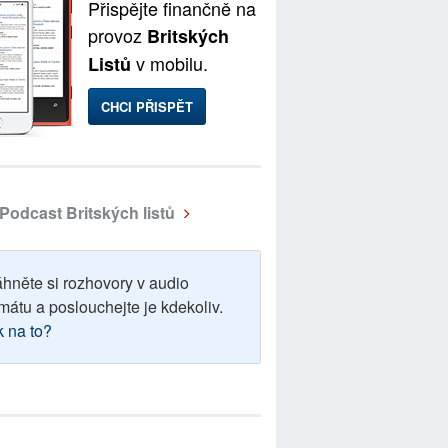
Přispějte finančně na
provoz
Britských
v mobilu.
Listů
CHCI PŘISPĚT
Podcast Britských listů
áhněte si rozhovory v audio
mátu a poslouchejte je kdekoliv.
k na to?