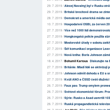
29. 7. 2019 /
Alexej Navalnyj byl v Rusku otr
29. 7. 2019 /
Britské brexitové drama se zint
28. 7. 2019 /
Demokrati a americká média ostře 
10. 7. 2019 /
Hospodaření OSBL za červen 2
27. 7. 2019 /
Více než 1000 lidí demonstrova
27. 7. 2019 /
Hongkongská policie použila slz
27. 7. 2019 /
Moskevské úřady v sobotu zatkl
27. 7. 2019 /
Šéf komunikací organizace Leave
27. 7. 2019 /
Nová kniha: Boris Johnson záměrn
18. 4. 2017 /
Bohumil Kartous
Diskutujte na 
27. 7. 2019 /
Británie: Mladí lidé se aktivizují p
27. 7. 2019 /
Johnson odmítl dohodu s EU a sm
27. 7. 2019 /
Kvůli ANO a ČSSD čeští dlužníci 
26. 7. 2019 /
Faux pas: Trump omylem pronesl
26. 7. 2019 /
Světové ekonomické fórum: Proč 
26. 7. 2019 /
Sýrie: Rusko a Asad usmrtili 103 ci
26. 7. 2019 /
Ruská propagandistická televize R
26. 7. 2019 /