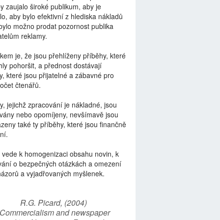
by zaujalo široké publikum, aby je
lo, aby bylo efektivní z hlediska nákladů
bylo možno prodat pozornost publika
telům reklamy.
kem je, že jsou přehlíženy příběhy, které
ly pohoršit, a přednost dostávají
y, které jsou přijatelné a zábavné pro
počet čtenářů.
y, jejichž zpracování je nákladné, jsou
vány nebo opomíjeny, nevšímavě jsou
zeny také ty příběhy, které jsou finančně
ní.
 vede k homogenizaci obsahu novin, k
vání o bezpečných otázkách a omezení
názorů a vyjadřovaných myšlenek.
R.G. Picard, (2004)
“Commercialism and newspaper