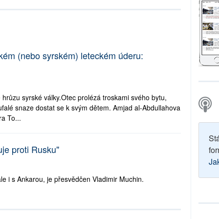
kém (nebo syrském) leteckém úderu:
je hrůzu syrské války.Otec prolézá troskami svého bytu,
falé snaze dostat se k svým dětem. Amjad al-Abdullahova
a To...
St
uje proti Rusku"
for
Ja
le i s Ankarou, je přesvědčen Vladimir Muchin.