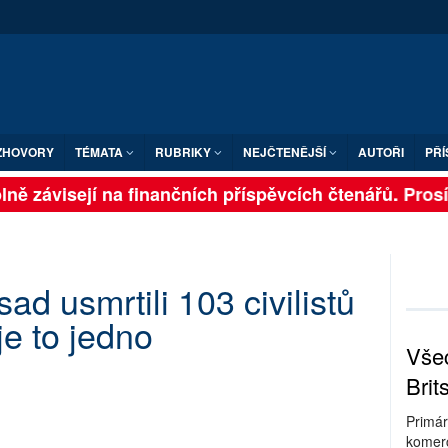
ZHOVORY
TÉMATA
RUBRIKY
NEJČTENĚJŠÍ
AUTOŘI
PŘÍ
ně závisejí na finančních příspěvcích čtenářů. Prosíme
ad usmrtili 103 civilistů
je to jedno
Všec
Brit
Primár
komerc