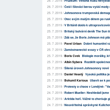
26. 7. 2019 /
Průzkum: Většina Rusů nevystačí
26. 7. 2019 /
Češi i Slováci berou vyšší mzdy
25. 7. 2019 /
Johnsonova trumpovská demagog
25. 7. 2019 /
Otec svým malým dětem po rusk
25. 7. 2019 /
V Británii došlo k ultrapravicov
25. 7. 2019 /
Britský bulvární deník The Sun ti
25. 7. 2019 /
Zdá se, že Boris Johnson má plá
25. 7. 2019 /
Pavel Urban
Dobré humanitní vz
25. 7. 2019 /
Zaměstnanecké svazy v ČR ohrožu
25. 7. 2019 /
Boris Cvek
Biologie morálky, kř
25. 7. 2019 /
Albín Sybera
Rozdělit společnos
25. 7. 2019 /
Šílená úroveň Johnsonovy nové 
25. 7. 2019 /
Daniel Veselý
Vysoká politika j
25. 7. 2019 /
Bohumil Kartous
Ubavit se k po
24. 7. 2019 /
Protesty a chaos v Londýně: "Vaš
24. 7. 2019 /
Robert Mueller: Neshledali jsm
24. 7. 2019 /
Arktida hoří. Vážně to zhoršuje g
24. 7. 2019 /
Neuvěřitelná správkyně Kulicho