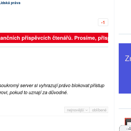
Lidská práva
-1
inančních příspěvcích čtenářů. Prosíme, přispějte. ➥
soukromý server si vyhrazují právo blokovat přístup
rovi, pokud to uznají za důvodné.
nejnovější
oblíbené