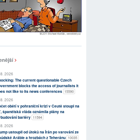
enější
 8. 2026
ocking: The current questionable Czech
vernment blocks the access of journalists it
es not like to its news conferences
15590
 8. 2026
čet obětí v pohraniční krizi v Ceutě stoupl na
, španělská vláda oznámila plány na
ybudování bariéry
11594
 8. 2026
ump ustoupil od útoků na Írán po varování ze
aúdské Arábie a hrozbách z Teheránu
10035