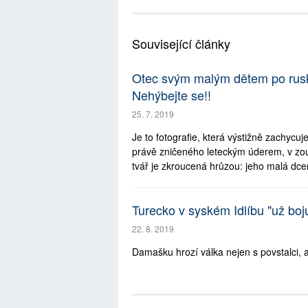
Související články
Otec svým malým dětem po rus
Nehýbejte se!!
25. 7. 2019
Je to fotografie, která výstižně zachycu
právě zničeného leteckým úderem, v zou
tvář je zkroucená hrůzou: jeho malá dcer
Turecko v syském Idlíbu "už boj
22. 8. 2019
Damašku hrozí válka nejen s povstalci, a