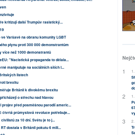
áven
enzivňuje
kritizují další Trumpův rasistický...
019
lo ve Varšavě na obranu komunity LGBT
ného plynu proti 300 000 demonstrantům
y více než 1000 demonstrantů
Nejčt
EU: "Nacistická propaganda to dělala...
ě manipuluje na sociálních sítích l...
1.
Britských listech
Sh
roti brexitu
go
do
ěřuje Británii k divokému brexitu
1.
přicházejí o střechu nad hlavou
Po
 projev před posměšnou parodií americ...
67
čtvrtá průmyslová revoluce potřebuje...
v
vilistů za 10 dní. Světu je to j...
2.
Tr
T dostala v Británii pokutu 6 mili...
S