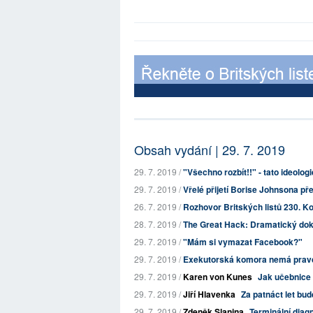
Obsah vydání | 29. 7. 2019
29. 7. 2019 /
"Všechno rozbít!!" - tato ideologi
29. 7. 2019 /
Vřelé přijetí Borise Johnsona p
26. 7. 2019 /
Rozhovor Britských listů 230. Ko
28. 7. 2019 /
The Great Hack: Dramatický dokum
29. 7. 2019 /
"Mám si vymazat Facebook?"
29. 7. 2019 /
Exekutorská komora nemá prav
29. 7. 2019 /
Karen von Kunes
Jak učebnice 
29. 7. 2019 /
Jiří Hlavenka
Za patnáct let bud
29. 7. 2019 /
Zdeněk Slanina
Terminální diagn