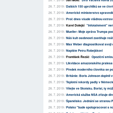
Jan Molič
Díra Václava Havla 2
26. 7. 2019 /
Dalších 150 uprchlíků se ve čtv
26. 7. 2019 /
Americké ministerstvo spravedlno
26. 7. 2019 /
Proč dnes všude vládnou extrav
26. 7. 2019 /
Karel Dolejší
"Infotainment" ne
26. 7. 2019 /
Mueller: Moje zpráva Trumpa pod
26. 7. 2019 /
Náš kult osobnosti zastiňuje reál
26. 7. 2019 /
Max Weber diagnostikoval svoji d
26. 7. 2019 /
Napište Petru Robejškovi
26. 7. 2019 /
František Řezáč
Opoziční smlo
26. 7. 2019 /
Likvidace amazonského pralesa v B
26. 7. 2019 /
Předek moderního člověka se po o
26. 7. 2019 /
Británie: Boris Johnson doplnil vl
26. 7. 2019 /
Teplotní rekordy padly v Německ
26. 7. 2019 /
Vítejte ve Skotsku. Borisi, ty můž
26. 7. 2019 /
Americká služba NSA zřizuje dir
26. 7. 2019 /
Španělsko: Jednání se stranou P
26. 7. 2019 /
Polsko "bude spolupracovat s n