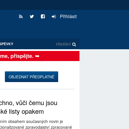
Přihlásit
SPĚVKY
, přispějte. ➥
OBJEDNAT PŘEDPLATNÉ
hno, vůči čemu jsou
ské listy opakem
ním obsahem současných novin je
ionalizované zpravodajství zpracované