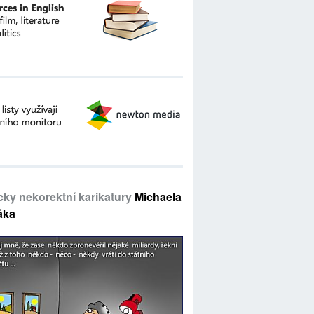
icky nekorektní karikatury
Michaela
áka