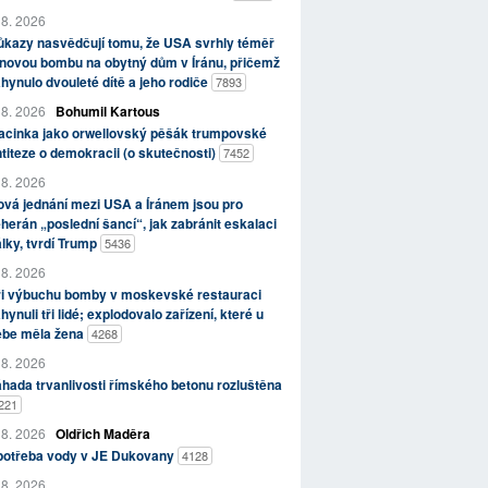
 8. 2026
kazy nasvědčují tomu, že USA svrhly téměř
novou bombu na obytný dům v Íránu, přičemž
hynulo dvouleté dítě a jeho rodiče
7893
 8. 2026
Bohumil Kartous
acinka jako orwellovský pěšák trumpovské
titeze o demokracii (o skutečnosti)
7452
 8. 2026
vá jednání mezi USA a Íránem jsou pro
herán „poslední šancí“, jak zabránit eskalaci
lky, tvrdí Trump
5436
 8. 2026
ři výbuchu bomby v moskevské restauraci
hynuli tři lidé; explodovalo zařízení, které u
ebe měla žena
4268
 8. 2026
hada trvanlivosti římského betonu rozluštěna
221
 8. 2026
Oldřich Maděra
potřeba vody v JE Dukovany
4128
 8. 2026