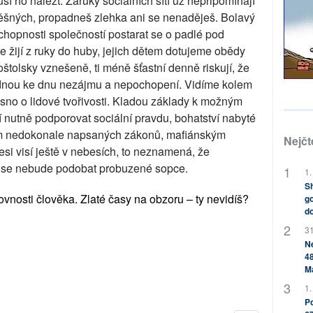
sí ho nalézt. Záruky sociálních sítí už nepřipomínají
šných, propadneš zlehka ani se nenaděješ. Bolavý
hopnosti společností postarat se o padlé pod
e žijí z ruky do huby, jejich dětem dotujeme obědy
oštolsky vznešeně, ti méně šťastní denně riskují, že
adnou ke dnu nezájmu a nepochopení. Vidíme kolem
asno o lidové tvořivosti. Kladou základy k možným
 nutně podporovat sociální pravdu, bohatství nabyté
 nedokonale napsaných zákonů, mafiánským
Nejčt
esi visí ještě v nebesích, to neznamená, že
u se nebude podobat probuzené sopce.
1.
Sh
ovnosti člověka. Zlaté časy na obzoru – ty nevidíš?
go
do
31
Ne
48
M
1.
Po