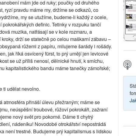
 hanobení mám jde od ruky; poučky od druhého
t, ryzí pravdu máme my, držíme se odkazů, co
vydržíme, my se utužíme, budeme-li každý z ocele,
ií pokrokářských definic. Tetinky v rozpuku tančí
dová muzika, natřásají se v kole rozmaru, a
kroky, drží se statečně po celou maškarní zábavu –
e obsypaná růžemi z papíru, milujeme šarády i rošády.
n, jak říká osvícený fürst, to prý umějí jen levicové
ickost se už příliš nenosí, dělnické hnutí, k smíchu,
ytmu kapitalistického bandu máme tanečky zámořské;
St
 ti udělat nevolno.
for
Ja
tá atmosféra přináší úlevu přežraným; máme se
ezájmu, neúspěšní troubové, růžoví pokrokáři, zažraní
ujeme nový svět pro pokorné. Dáme ti chytrý
lení, nádeníku! Novodobé otrokářství nepostrádá
ka není trestné. Budujeme prý kapitalismus s lidskou