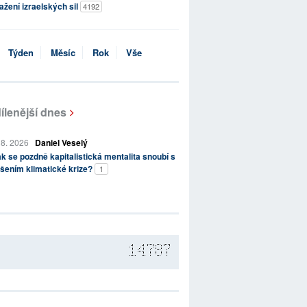
ažení izraelských sil
4192
Týden
Měsíc
Rok
Vše
ílenější dnes
 8. 2026
Daniel Veselý
k se pozdně kapitalistická mentalita snoubí s
šením klimatické krize?
1
14787