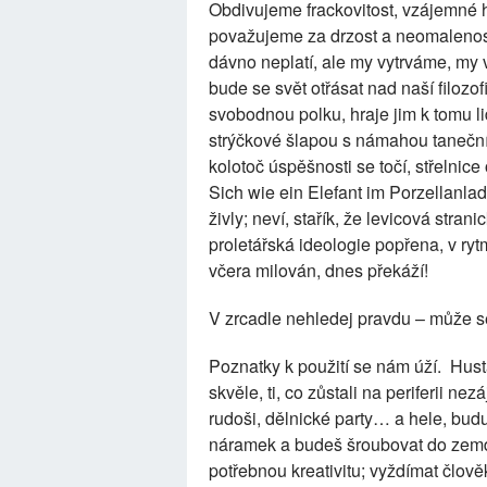
Obdivujeme frackovitost, vzájemné
považujeme za drzost a neomalenos
dávno neplatí, ale my vytrváme, my 
bude se svět otřásat nad naší filozof
svobodnou polku, hraje jim k tomu li
strýčkové šlapou s námahou taneční 
kolotoč úspěšnosti se točí, střelnic
Sich wie ein Elefant im Porzellanlade
živly; neví, stařík, že levicová stran
proletářská ideologie popřena, v r
včera milován, dnes překáží!
V zrcadle nehledej pravdu – může se
Poznatky k použití se nám úží. Hus
skvěle, ti, co zůstali na periferii n
rudoši, dělnické party… a hele, bud
náramek a budeš šroubovat do zemd
potřebnou kreativitu; vyždímat člově