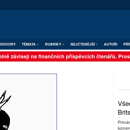
ZHOVORY
TÉMATA
RUBRIKY
NEJČTENĚJŠÍ
AUTOŘI
PŘÍ
ně závisejí na finančních příspěvcích čtenářů. Prosím
Všec
Brit
Primár
komerc