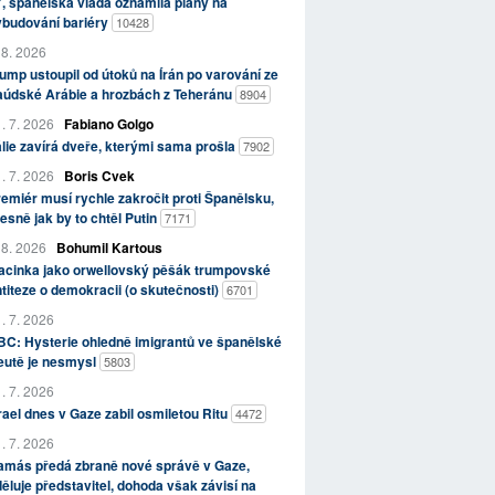
, španělská vláda oznámila plány na
ybudování bariéry
10428
 8. 2026
ump ustoupil od útoků na Írán po varování ze
aúdské Arábie a hrozbách z Teheránu
8904
. 7. 2026
Fabiano Golgo
álie zavírá dveře, kterými sama prošla
7902
. 7. 2026
Boris Cvek
emiér musí rychle zakročit proti Španělsku,
esně jak by to chtěl Putin
7171
 8. 2026
Bohumil Kartous
acinka jako orwellovský pěšák trumpovské
titeze o demokracii (o skutečnosti)
6701
. 7. 2026
C: Hysterie ohledně imigrantů ve španělské
eutě je nesmysl
5803
. 7. 2026
rael dnes v Gaze zabil osmiletou Ritu
4472
. 7. 2026
amás předá zbraně nové správě v Gaze,
ěluje představitel, dohoda však závisí na