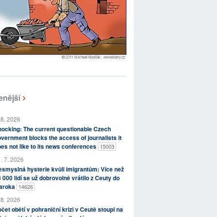
enější
 8. 2026
ocking: The current questionable Czech
vernment blocks the access of journalists it
es not like to its news conferences
15003
. 7. 2026
smyslná hysterie kvůli imigrantům: Více než
 000 lidí se už dobrovolně vrátilo z Ceuty do
aroka
14626
 8. 2026
čet obětí v pohraniční krizi v Ceutě stoupl na