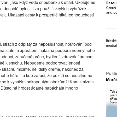
o tváří, jako když vede snoubenku k oltáři. Úkolujeme
o dospělé bytosti i za použití skrytých výhrůžek –
ek. Ukazatel cesty k prosperitě láká jednoduchostí
í, strach z odplaty za neposlušnost, houfování pod
zená státním aparátem, halasná podpora neomylného
 budoucí, zaručená práce, bydlení, zdravotní pomoc;
sítě k smíchu. Nebudeme podporovat lenost!
e strachu mlčíme, nelidsky dřeme, nakonec za
Polit
noho hůře – a kdo zaručí, že pozítří se neocitneme
Marč
e se k vysátým odkopnutým otrokům?! Kam zmizela
e! Důstojná hrdost údajně napáchala mnoho