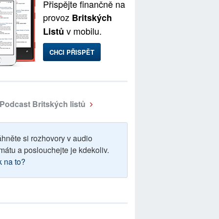
Přispějte finančně na
provoz
Britských
v mobilu.
Listů
CHCI PŘISPĚT
Podcast Britských listů
áhněte si rozhovory v audio
mátu a poslouchejte je kdekoliv.
k na to?