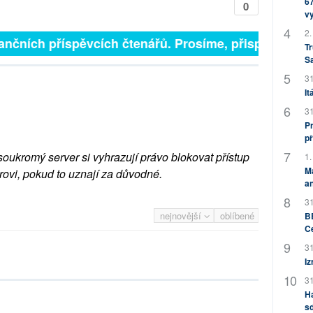
67
0
v
2.
finančních příspěvcích čtenářů. Prosíme, přispějte. ➥
Tr
S
31
It
31
Pr
př
soukromý server si vyhrazují právo blokovat přístup
1.
M
rovi, pokud to uznají za důvodné.
an
31
nejnovější
oblíbené
BB
C
31
Iz
31
H
sd