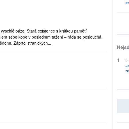
st
yschlé oáze. Stará existence s krátkou pamětí
lem sebe kope v posledním tažení – ráda se poslouchá,
ědomí. Záprtci stranických...
Nejsd
6.
Ja
ře