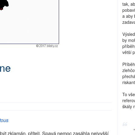
tak, a
pobavi
a aby 
zadava
Výsled
by moh
příběh
větší 
zne
Příběh
zlehčo
přechá
riskant
To vše
refero
škály 
tous
být zklamán, příteli. Spavá nemoc zasáhla nejvyšší