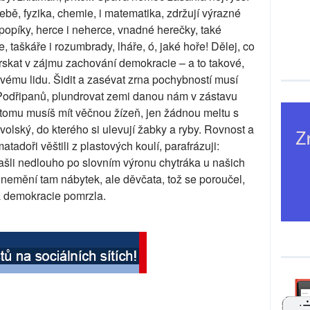
řebě, fyzika, chemie, i matematika, zdržují výrazné
popíky, herce i neherce, vnadné herečky, také
, taškáře i rozumbrady, lháře, ó, jaké hoře! Dělej, co
prskat v zájmu zachování demokracie – a to takové,
vému lidu. Šidit a zasévat zrna pochybností musí
Podřipanů, plundrovat zemi danou nám v zástavu
tomu musíš mít věčnou žízeň, jen žádnou meltu s
lský, do kterého si ulevují žabky a ryby. Rovnost a
matadoři věštili z plastových koulí, parafrázuji:
 našli nedlouho po slovním výronu chytráka u našich
nemění tam nábytek, ale děvčata, tož se poroučel,
a demokracie pomrzla.