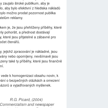
by zaujalo široké publikum, aby je
lo, aby bylo efektivní z hlediska nákladů
bylo možno prodat pozornost publika
telům reklamy.
kem je, že jsou přehlíženy příběhy, které
ly pohoršit, a přednost dostávají
y, které jsou přijatelné a zábavné pro
počet čtenářů.
y, jejichž zpracování je nákladné, jsou
vány nebo opomíjeny, nevšímavě jsou
zeny také ty příběhy, které jsou finančně
ní.
 vede k homogenizaci obsahu novin, k
vání o bezpečných otázkách a omezení
názorů a vyjadřovaných myšlenek.
R.G. Picard, (2004)
“Commercialism and newspaper