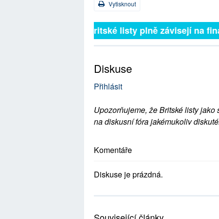
Vytisknout
Britské listy plně závisejí na 
Diskuse
Přihlásit
Upozorňujeme, že Britské listy jako 
na diskusní fóra jakémukoliv diskuté
Komentáře
Diskuse je prázdná.
Související články