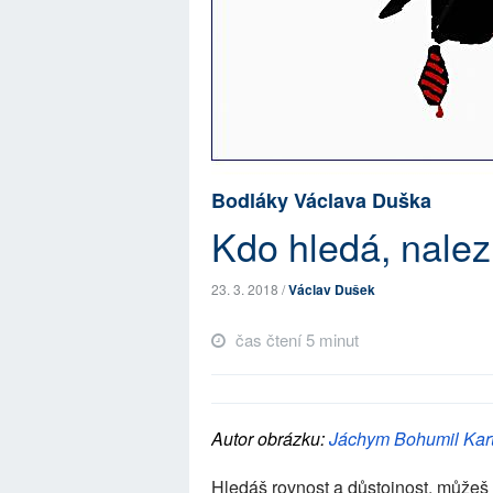
Bodláky Václava Duška
Kdo hledá, nale
23. 3. 2018 /
Václav Dušek
čas čtení 5 minut
Autor obrázku:
Jáchym Bohumil Kar
Hledáš rovnost a důstojnost, můžeš 