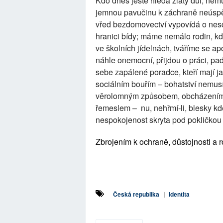
Kdo dnes ještě hledá zlatý důl, nemu
jemnou pavučinu k záchraně neúspě
vřed bezdomovectví vypovídá o nesc
hranici bídy; máme nemálo rodin, kd
ve školních jídelnách, tváříme se ap
náhle onemocní, přijdou o práci, p
sebe zapálené poradce, kteří mají j
sociálním bouřím – bohatství nemusí
věrolomným způsobem, obcházením
řemeslem – nu, nehřmí-li, blesky kd
nespokojenost skryta pod pokličko
Zbrojením k ochraně, důstojnosti a r
Česká republika
|
Identita