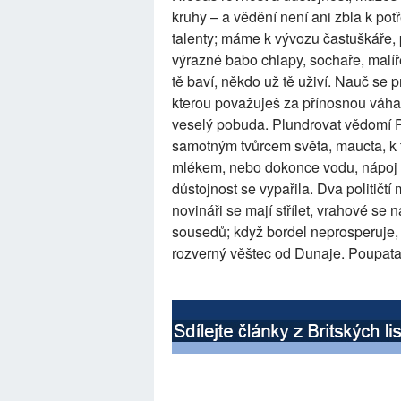
kruhy – a vědění není ani zbla k pot
talenty; máme k vývozu častuškáře, 
výrazné babo chlapy, sochaře, malíře
tě baví, někdo už tě uživí. Nauč se 
kterou považuješ za přínosnou váha
veselý pobuda. Plundrovat vědomí 
samotným tvůrcem světa, maucta, k 
mlékem, nebo dokonce vodu, nápoj vo
důstojnost se vypařila. Dva političtí 
novináři se mají střílet, vrahové se
sousedů; když bordel neprosperuje, 
rozverný věštec od Dunaje. Poupat