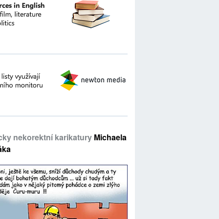
icky nekorektní karikatury
Michaela
áka