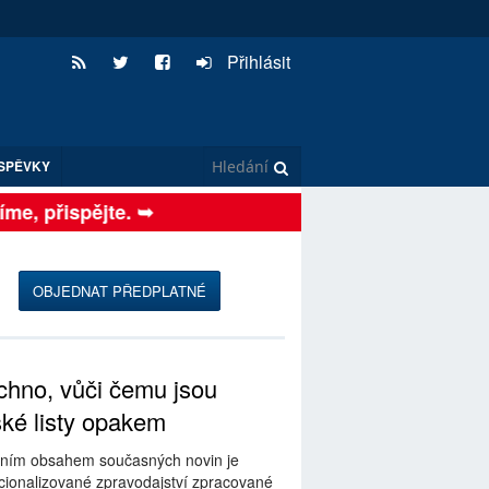
Přihlásit
SPĚVKY
e, přispějte. ➥
OBJEDNAT PŘEDPLATNÉ
hno, vůči čemu jsou
ské listy opakem
ním obsahem současných novin je
ionalizované zpravodajství zpracované