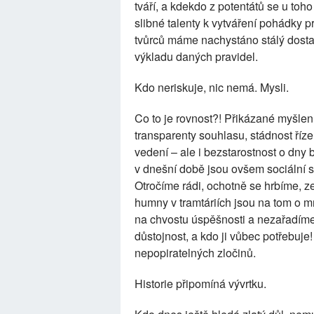
tváří, a kdekdo z potentátů se u toh
slibné talenty k vytváření pohádky pr
tvůrců máme nachystáno stálý dostat
výkladu daných pravidel.
Kdo neriskuje, nic nemá. Mysli.
Co to je rovnost?! Přikázané myšlen
transparenty souhlasu, stádnost ří
vedení – ale i bezstarostnost o dny
v dnešní době jsou ovšem sociální 
Otročíme rádi, ochotně se hrbíme, z
humny v tramtáriích jsou na tom o m
na chvostu úspěšnosti a nezařadím
důstojnost, a kdo ji vůbec potřebuj
nepopiratelných zločinů.
Historie připomíná vývrtku.