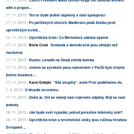
Czech President Miloš Zeman sings the national anthem
with a propon...
17. 11. 2015 /
Terror bude jedině úspěšný s naší spoluprací
17. 11. 2015 /
Po pařížských útocích, Maďarsko podá žalobu proti
uprchlickým kvótá...
13. 11. 2015 /
Uprchlická krize: Co Merkelová udělala špatně
17. 11. 2015 /
Boris Cvek
Svoboda a demokracie jsou silnější než
nacismus
17. 11. 2015 /
Rusko: Letadlo na Sinaji zničila bomba
17. 11. 2015 /
Jméno na syrském pasu nalezeném v Paříži bylo zřejmě
jméno Asadova ...
17. 11. 2015 /
Karel Dolejší
"Síla skupiny", aneb Proč podléháme zlu
1. 2. 2015 /
O divadle terorismu
17. 11. 2015 /
Znám je. Oni se nebojí naší vojenské odplaty. Bojí se naší
jednoty
16. 11. 2015 /
Jak bude svět vypadat, pokud porazíme Islámský stát?
16. 11. 2015 /
Uprchlická krize a teroristické útoky jsou vážnou hrozbou
Evropské ...