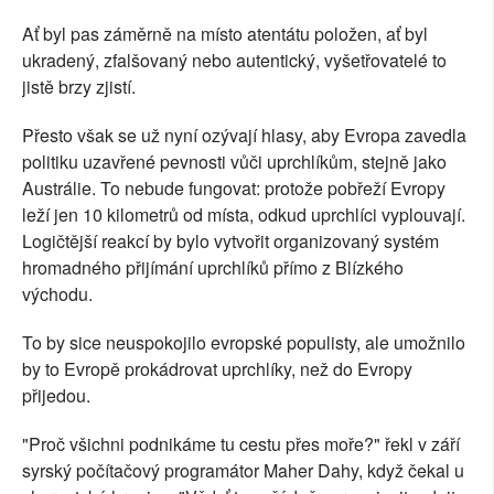
Ať byl pas záměrně na místo atentátu položen, ať byl
ukradený, zfalšovaný nebo autentický, vyšetřovatelé to
jistě brzy zjistí.
Přesto však se už nyní ozývají hlasy, aby Evropa zavedla
politiku uzavřené pevnosti vůči uprchlíkům, stejně jako
Austrálie. To nebude fungovat: protože pobřeží Evropy
leží jen 10 kilometrů od místa, odkud uprchlíci vyplouvají.
Logičtější reakcí by bylo vytvořit organizovaný systém
hromadného přijímání uprchlíků přímo z Blízkého
východu.
To by sice neuspokojilo evropské populisty, ale umožnilo
by to Evropě prokádrovat uprchlíky, než do Evropy
přijedou.
"Proč všichni podnikáme tu cestu přes moře?" řekl v září
syrský počítačový programátor Maher Dahy, když čekal u