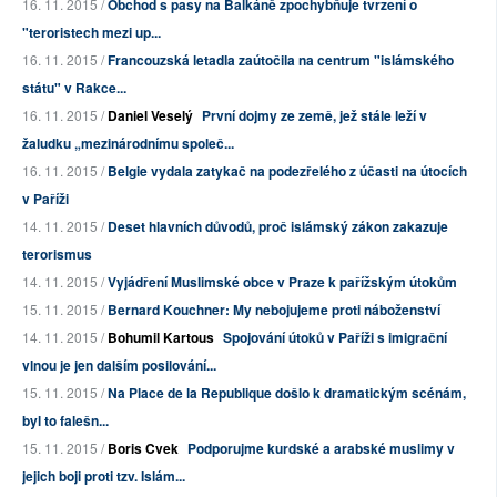
16. 11. 2015 /
Obchod s pasy na Balkáně zpochybňuje tvrzení o
"teroristech mezi up...
16. 11. 2015 /
Francouzská letadla zaútočila na centrum "islámského
státu" v Rakce...
16. 11. 2015 /
Daniel Veselý
První dojmy ze země, jež stále leží v
žaludku „mezinárodnímu společ...
16. 11. 2015 /
Belgie vydala zatykač na podezřelého z účasti na útocích
v Paříži
14. 11. 2015 /
Deset hlavních důvodů, proč islámský zákon zakazuje
terorismus
14. 11. 2015 /
Vyjádření Muslimské obce v Praze k pařížským útokům
15. 11. 2015 /
Bernard Kouchner: My nebojujeme proti náboženství
14. 11. 2015 /
Bohumil Kartous
Spojování útoků v Paříži s imigrační
vlnou je jen dalším posilování...
15. 11. 2015 /
Na Place de la Republique došlo k dramatickým scénám,
byl to falešn...
15. 11. 2015 /
Boris Cvek
Podporujme kurdské a arabské muslimy v
jejich boji proti tzv. Islám...