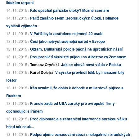
lidském utrpení
14. 11. 2015 /
Kdo spáchal pařížské útoky? Možné scénáře
14. 11. 2015 /
Paříž zasáhlo sedm teroristických útoků. Hollande
vyhlásil výjimečn...
13. 11. 2015 /
V Paříži bylo zastřeleno nejméně 40 osob
13. 11. 2015 /
Češi jako nejvystrašenější národ v Evropě
13. 11. 2015 /
Oxfam: Bulharská policie páchá na uprchlících násilí
13. 11. 2015 /
Prouprchličtí aktivisté půjdou na Albertov za Zemanem
13. 11. 2015 /
Tomasz Oryński
Jak se chová nová vláda v Polsku
13. 11. 2015 /
Karel Dolejší
V syrské provincii Idlíb byl nasazen bílý
fosfor
13. 11. 2015 /
Írán oznámil, že došlo k dohodě o miliardové půjčce s
Ruskem
13. 11. 2015 /
Francie žádá od USA záruky pro evropské firmy
obchodující s Íránem
13. 11. 2015 /
Proč diplomacie a zahraniční intervence syrskou válku
hned tak neuk...
13. 11. 2015 /
Podporujeme označování zboží z nelegálních izraelských