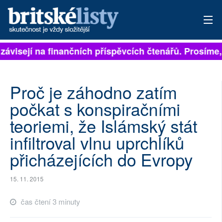
 závisejí na finančních příspěvcích čtenářů. Prosíme, 
PŘIHLÁSIT
AKTUÁLNÍ VYDÁNÍ
Proč je záhodno zatím
ARCHIV
počkat s konspiračními
teoriemi, že Islámský stát
ROZHOVORY
infiltroval vlnu uprchlíků
TÉMATA
přicházejících do Evropy
NEJČTENĚJŠÍ ZA 7 DNÍ
15. 11. 2015
AUTOŘI
čas čtení 3 minuty
PŘÍSPĚVKY NA PROVOZ