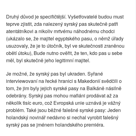
Druhý důvod je specifičtější. Vyšetřovatelé budou must
teprve zjistit, zda nalezený syrský pas skutečně patři
atentátníkovi a nikoliv mrtvému náhodnému chodci
(ukázalo se, že majitel egyptského pasu, o němž úřady
usuzovaly, že je to útočník, byl ve skutečnosti zraněnou
obětí útoku), Bude nutno ověřit, že ten, kdo pas u sebe
měl, byl skutečně jeho legitimní majitel.
Je možné, že syrský pas byl ukraden. Syřané
interviewovaní na řecké hranici s Makedonií svědčili o
tom, že jim byly jejich syrské pasy na Balkáně násilně
odebrány. Syrský pas mohou mafiáni prodávat až za
několik tisíc euro, což Evropská unie uznává je vážný
problém. Také jsou běžné falešné syrské pasy: Jeden
holandský novinář nedávno si nechal vyrobit falešný
syrský pas se jménem holandského premiéra.