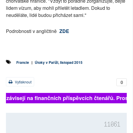
chorvatské hranice. "Vždyť to pořádně zorganizujte, dejte
lidem vízum, aby mohli přiletět letadlem. Dokud to
neuděláte, lidé budou přicházet sami."
Podrobnosti v angličtině
ZDE
Francie
|
Útoky v Paříži, listopad 2015
0
Vytisknout
ně závisejí na finančních příspěvcích čtenářů. Prosíme
11061