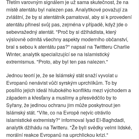
Třetím varovným signálem je už sama skutečnost, že na
místě atentátu byl nalezen pas. Analytikové považují za
zvláštní, že by si atentátník pamatoval, aby si k provedení
atentátu přinesl svůj pas, zejména v případě, když jde o
sebevražedný atentát. "Proč by si džihádista, který
výslovně odmítá všechny aspekty moderního občanství,
bral s sebou k atentátu pas?" napsal na Twittteru Charlie
Winter, analytik specializující se na islamistický
extremismus. "Proto, aby byl ten pas nalezen."
Jednou teorií je, že se Islámský stát snaží vyvolat u
Evropanů nenávist vůči syrským uprchlíkům. To by
posílilo jejich ideál hlubokého konfliktu mezi východem a
západem a křesťany a muslimy a přesvědčilo by to
Syřany, že jedinou ochranu jim může poskytnout jen
Islámský stát. "Víte, co na Evropě nejvíc otrávilo
islamistické extremisty?" informoval Iyad El-Baghdadi,
analytik džihádu na Twitteru. "Že byli svědky velmi lidské,
morální reakce Evropanů na uprchlickou krizi."