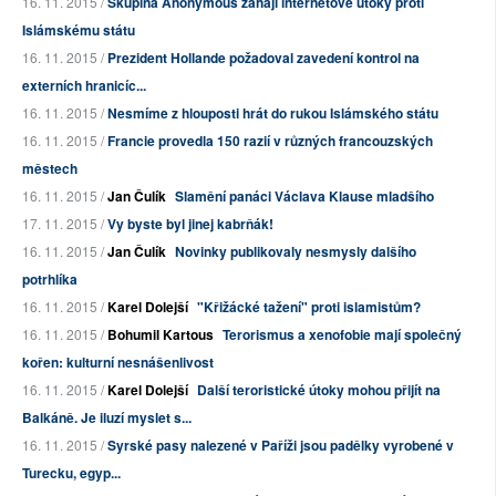
16. 11. 2015 /
Skupina Anonymous zahájí internetové útoky proti
Islámskému státu
16. 11. 2015 /
Prezident Hollande požadoval zavedení kontrol na
externích hranicíc...
16. 11. 2015 /
Nesmíme z hlouposti hrát do rukou Islámského státu
16. 11. 2015 /
Francie provedla 150 razií v různých francouzských
městech
16. 11. 2015 /
Jan Čulík
Slamění panáci Václava Klause mladšího
17. 11. 2015 /
Vy byste byl jinej kabrňák!
16. 11. 2015 /
Jan Čulík
Novinky publikovaly nesmysly dalšího
potrhlíka
16. 11. 2015 /
Karel Dolejší
"Křižácké tažení" proti islamistům?
16. 11. 2015 /
Bohumil Kartous
Terorismus a xenofobie mají společný
kořen: kulturní nesnášenlivost
16. 11. 2015 /
Karel Dolejší
Další teroristické útoky mohou přijít na
Balkáně. Je iluzí myslet s...
16. 11. 2015 /
Syrské pasy nalezené v Paříži jsou padělky vyrobené v
Turecku, egyp...