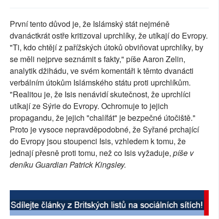
SOCIÁLNÍ SÍTĚ
První tento důvod je, že Islámský stát nejméně
RUBRIKY
dvanáctkrát ostře kritizoval uprchlíky, že utíkají do Evropy.
"Ti, kdo chtějí z pařížských útoků obviňovat uprchlíky, by
PLNÁ VERZE STRÁNEK
se měli nejprve seznámit s fakty," píše Aaron Zelin,
analytik džihádu, ve svém komentáři k těmto dvanácti
verbálním útokům Islámského státu proti uprchlíkům.
"Realitou je, že Isis nenávidí skutečnost, že uprchlíci
utíkají ze Sýrie do Evropy. Ochromuje to jejich
propagandu, že jejich "chalífát" je bezpečné útočiště."
Proto je vysoce nepravděpodobné, že Syřané prchající
do Evropy jsou stoupenci Isis, vzhledem k tomu, že
jednají přesně proti tomu, než co Isis vyžaduje,
píše v
deníku Guardian Patrick Kingsley.