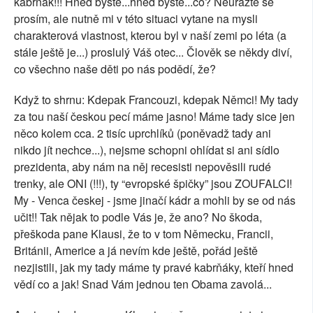
kabrňák!!! Hned byste...hned byste...co? Neuražte se
prosím, ale nutně mi v této situaci vytane na mysli
charakterová vlastnost, kterou byl v naší zemi po léta (a
stále ještě je...) proslulý Váš otec... Člověk se někdy diví,
co všechno naše děti po nás podědí, že?
Když to shrnu: Kdepak Francouzi, kdepak Němci! My tady
za tou naší českou pecí máme jasno! Máme tady sice jen
něco kolem cca. 2 tisíc uprchlíků (poněvadž tady ani
nikdo jít nechce...), nejsme schopni ohlídat si ani sídlo
prezidenta, aby nám na něj recesisti nepověsili rudé
trenky, ale ONI (!!!), ty “evropské špičky” jsou ZOUFALCI!
My - Venca českej - jsme jinačí kádr a mohli by se od nás
učit!! Tak nějak to podle Vás je, že ano? No škoda,
přeškoda pane Klausi, že to v tom Německu, Francii,
Británii, Americe a já nevím kde ještě, pořád ještě
nezjistili, jak my tady máme ty pravé kabrňáky, kteří hned
vědí co a jak! Snad Vám jednou ten Obama zavolá...