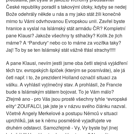
České republiky poradil s takovými útoky, kdyby se nedej
Bože odehrály někde u nás a my jako stát žili konečně
mimo tu Vámi odvrhovanou Evropskou unii. Zavřel byste
hranice a vyslal na Islámský stát armádu ČR? Kompletní
pane Klausi? Jakože všechny ty stíhačky? Kolik že jich
máme? A “Pandury” nebo co to máme za vozítka taky?
Jaj! To by se ten Islámský stát vážně třásl strachy!!!!!
A pane Klausi, nevím jestli jsme oba četli stejná vyjádření
těch tzv. evropských špiček (kterým se posmíváte), ale já
četl např. i to, že prezident Holland označil situaci za
válku. A vyhlásil vyjímečný stav. A prohlásil, že Francie
bude s Islámským státem bojovat. To je Vám málo?
Zřejmě ano - pro Vás jsou prostě všechny tyhle “evropské
elity” ZOUFALCI, jak jste je v názvu svého článku nazval.
Včetně Angely Merkelové a postupu Němců v situaci
uprchlíků, jak se k němu posměšně vyjadřujete ve
druhém odstavci. Samozřejmě - Vy, Vy byste byl jinej