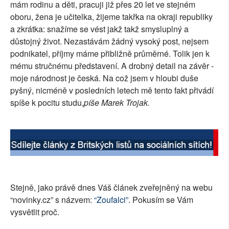
mám rodinu a děti, pracuji již přes 20 let ve stejném
SOCIÁLNÍ SÍTĚ
oboru, žena je učitelka, žijeme takřka na okraji republiky
a zkrátka: snažíme se vést jakž takž smysluplný a
RUBRIKY
důstojný život. Nezastávám žádný vysoký post, nejsem
podnikatel, příjmy máme přibližně průměrné. Tolik jen k
PLNÁ VERZE STRÁNEK
mému stručnému představení. A drobný detail na závěr -
moje národnost je česká. Na což jsem v hloubi duše
pyšný, nicméně v posledních letech mě tento fakt přivádí
spíše k pocitu studu,
píše Marek Trojak.
Stejně, jako právě dnes Váš článek zveřejněný na webu
“novinky.cz” s názvem:
“Zoufalci”
. Pokusím se Vám
vysvětlit proč.