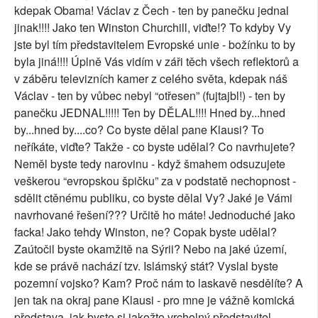
kdepak Obama! Václav z Čech - ten by panečku jednal
jinak!!!! Jako ten Winston Churchill, viďte!? To kdyby Vy
jste byl tím představitelem Evropské unie - božínku to by
byla jiná!!!! Úplně Vás vidím v záři těch všech reflektorů a
v záběru televizních kamer z celého světa, kdepak náš
Václav - ten by vůbec nebyl “otřesen” (fujtajbl!) - ten by
panečku JEDNAL!!!!! Ten by DĚLAL!!!! Hned by...hned
by...hned by....co? Co byste dělal pane Klausi? To
neříkáte, viďte? Takže - co byste udělal? Co navrhujete?
Neměl byste tedy narovinu - když šmahem odsuzujete
veškerou “evropskou špičku” za v podstatě nechopnost -
sdělit ctěnému publiku, co byste dělal Vy? Jaké je Vámi
navrhované řešení??? Určitě ho máte! Jednoduché jako
facka! Jako tehdy Winston, ne? Copak byste udělal?
Zaútočil byste okamžitě na Sýrii? Nebo na jaké území,
kde se právě nachází tzv. Islámský stát? Vyslal byste
pozemní vojsko? Kam? Proč nám to laskavě nesdělíte? A
jen tak na okraj pane Klausi - pro mne je vážně komická
představa, jak byste si jakožto vrcholný představitel