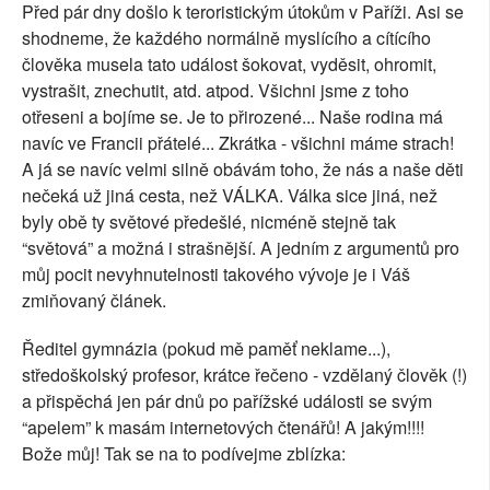
Před pár dny došlo k teroristickým útokům v Paříži. Asi se
shodneme, že každého normálně myslícího a cítícího
člověka musela tato událost šokovat, vyděsit, ohromit,
vystrašit, znechutit, atd. atpod. Všichni jsme z toho
otřeseni a bojíme se. Je to přirozené... Naše rodina má
navíc ve Francii přátelé... Zkrátka - všichni máme strach!
A já se navíc velmi silně obávám toho, že nás a naše děti
nečeká už jiná cesta, než VÁLKA. Válka sice jiná, než
byly obě ty světové předešlé, nicméně stejně tak
“světová” a možná i strašnější. A jedním z argumentů pro
můj pocit nevyhnutelnosti takového vývoje je i Váš
zmiňovaný článek.
Ředitel gymnázia (pokud mě paměť neklame...),
středoškolský profesor, krátce řečeno - vzdělaný člověk (!)
a přispěchá jen pár dnů po pařížské události se svým
“apelem” k masám internetových čtenářů! A jakým!!!!
Bože můj! Tak se na to podívejme zblízka: