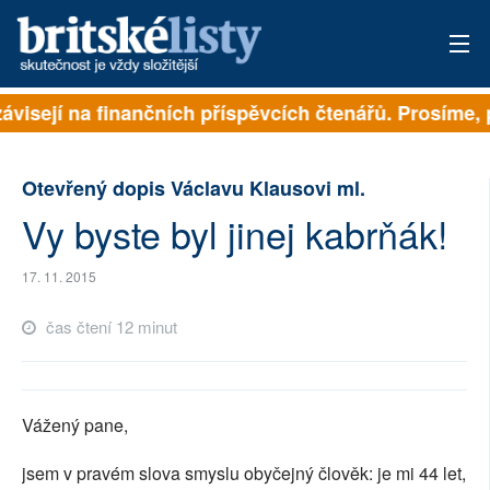
ávisejí na finančních příspěvcích čtenářů. Prosíme, př
PŘIHLÁSIT
AKTUÁLNÍ VYDÁNÍ
Otevřený dopis Václavu Klausovi ml.
ARCHIV
Vy byste byl jinej kabrňák!
ROZHOVORY
17. 11. 2015
TÉMATA
čas čtení 12 minut
NEJČTENĚJŠÍ ZA 7 DNÍ
AUTOŘI
Vážený pane,
PŘÍSPĚVKY NA PROVOZ
jsem v pravém slova smyslu obyčejný člověk: je mi 44 let,