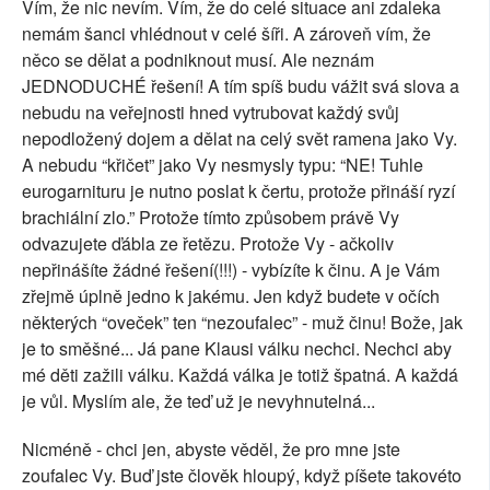
Vím, že nic nevím. Vím, že do celé situace ani zdaleka
nemám šanci vhlédnout v celé šíři. A zároveň vím, že
něco se dělat a podniknout musí. Ale neznám
JEDNODUCHÉ řešení! A tím spíš budu vážit svá slova a
nebudu na veřejnosti hned vytrubovat každý svůj
nepodložený dojem a dělat na celý svět ramena jako Vy.
A nebudu “křičet” jako Vy nesmysly typu: “NE! Tuhle
eurogarnituru je nutno poslat k čertu, protože přináší ryzí
brachiální zlo.” Protože tímto způsobem právě Vy
odvazujete ďábla ze řetězu. Protože Vy - ačkoliv
nepřinášíte žádné řešení(!!!) - vybízíte k činu. A je Vám
zřejmě úplně jedno k jakému. Jen když budete v očích
některých “oveček” ten “nezoufalec” - muž činu! Bože, jak
je to směšné... Já pane Klausi válku nechci. Nechci aby
mé děti zažili válku. Každá válka je totiž špatná. A každá
je vůl. Myslím ale, že teď už je nevyhnutelná...
Nicméně - chci jen, abyste věděl, že pro mne jste
zoufalec Vy. Buď jste člověk hloupý, když píšete takovéto