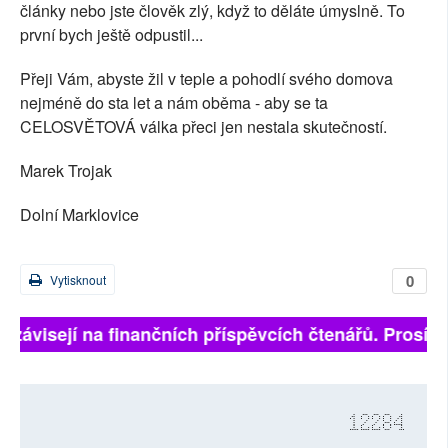
články nebo jste člověk zlý, když to děláte úmyslně. To
první bych ještě odpustil...
Přeji Vám, abyste žil v teple a pohodlí svého domova
nejméně do sta let a nám oběma - aby se ta
CELOSVĚTOVÁ válka přeci jen nestala skutečností.
Marek Trojak
Dolní Marklovice
0
Vytisknout
 závisejí na finančních příspěvcích čtenářů. Prosíme, 
12284