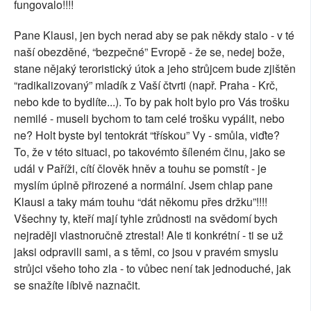
fungovalo!!!!
Pane Klausi, jen bych nerad aby se pak někdy stalo - v té
naší obezděné, “bezpečné” Evropě - že se, nedej bože,
stane nějaký teroristický útok a jeho strůjcem bude zjištěn
“radikalizovaný” mladík z Vaší čtvrti (např. Praha - Krč,
nebo kde to bydlíte...). To by pak holt bylo pro Vás trošku
nemilé - museli bychom to tam celé trošku vypálit, nebo
ne? Holt byste byl tentokrát “třískou” Vy - smůla, viďte?
To, že v této situaci, po takovémto šíleném činu, jako se
udál v Paříži, cítí člověk hněv a touhu se pomstít - je
myslím úplně přirozené a normální. Jsem chlap pane
Klausi a taky mám touhu “dát někomu přes držku”!!!!
Všechny ty, kteří mají tyhle zrůdnosti na svědomí bych
nejraději vlastnoručně ztrestal! Ale ti konkrétní - ti se už
jaksi odpravili sami, a s těmi, co jsou v pravém smyslu
strůjci všeho toho zla - to vůbec není tak jednoduché, jak
se snažíte líbivě naznačit.