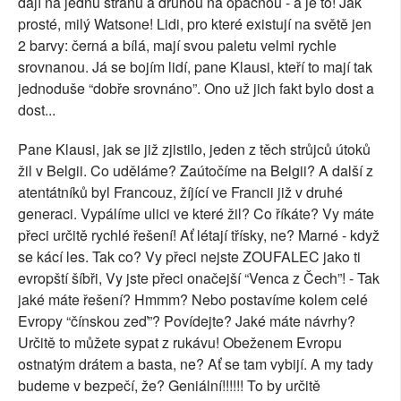
dají na jednu stranu a druhou na opačnou - a je to! Jak
prosté, milý Watsone! Lidi, pro které existují na světě jen
2 barvy: černá a bílá, mají svou paletu velmi rychle
srovnanou. Já se bojím lidí, pane Klausi, kteří to mají tak
jednoduše “dobře srovnáno”. Ono už jich fakt bylo dost a
dost...
Pane Klausi, jak se již zjistilo, jeden z těch strůjců útoků
žil v Belgii. Co uděláme? Zaútočíme na Belgii? A další z
atentátníků byl Francouz, žíjící ve Francii již v druhé
generaci. Vypálíme ulici ve které žil? Co říkáte? Vy máte
přeci určitě rychlé řešení! Ať létají třísky, ne? Marné - když
se kácí les. Tak co? Vy přeci nejste ZOUFALEC jako ti
evropští šíbři, Vy jste přeci onačejší “Venca z Čech”! - Tak
jaké máte řešení? Hmmm? Nebo postavíme kolem celé
Evropy “čínskou zeď”? Povídejte? Jaké máte návrhy?
Určitě to můžete sypat z rukávu! Obeženem Evropu
ostnatým drátem a basta, ne? Ať se tam vybijí. A my tady
budeme v bezpečí, že? Geniální!!!!!! To by určitě