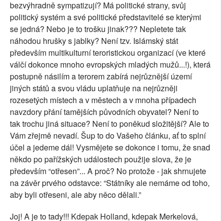
bezvýhradně sympatizují? Má politické strany, svůj
politický systém a své politické představitelé se kterými
se jedná? Nebo je to trošku jinak??? Nepletete tak
náhodou hrušky s jablky? Není tzv. Islámský stát
především multikulturní teroristickou organizací (ve které
válčí dokonce mnoho evropských mladých mužů...!), která
postupně násilím a terorem zabírá nejrůznější území
jiných států a svou vládu uplatňuje na nejrůzněji
rozesetých místech a v městech a v mnoha případech
navzdory přání tamějších původních obyvatel? Není to
tak trochu jiná situace? Není to poněkud složitější? Ale to
Vám zřejmě nevadí. Šup to do Vašeho článku, ať to splní
účel a jedeme dál! Vysmějete se dokonce i tomu, že snad
někdo po pařížských událostech použije slova, že je
především “otřesen”... A proč? No protože - jak shrnujete
na závěr prvého odstavce: “Státníky ale nemáme od toho,
aby byli otřeseni, ale aby něco dělali.”
Joj! A je to tady!!! Kdepak Holland, kdepak Merkelová,