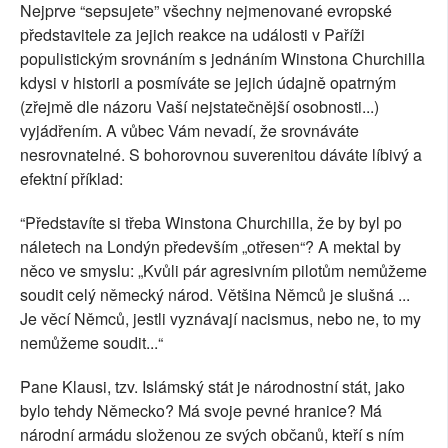
Nejprve “sepsujete” všechny nejmenované evropské
představitele za jejich reakce na události v Paříži
populistickým srovnáním s jednáním Winstona Churchilla
kdysi v historii a posmíváte se jejich údajně opatrným
(zřejmě dle názoru Vaší nejstatečnější osobnosti...)
vyjádřením. A vůbec Vám nevadí, že srovnáváte
nesrovnatelné. S bohorovnou suverenitou dáváte líbivý a
efektní příklad:
“Představíte si třeba Winstona Churchilla, že by byl po
náletech na Londýn především „otřesen“? A mektal by
něco ve smyslu: „Kvůli pár agresivním pilotům nemůžeme
soudit celý německý národ. Většina Němců je slušná ...
Je věcí Němců, jestli vyznávají nacismus, nebo ne, to my
nemůžeme soudit...“
Pane Klausi, tzv. Islámský stát je národnostní stát, jako
bylo tehdy Německo? Má svoje pevné hranice? Má
národní armádu složenou ze svých občanů, kteří s ním