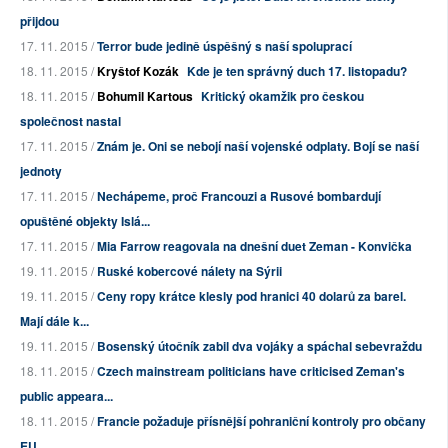
přijdou
17. 11. 2015 /
Terror bude jedině úspěšný s naší spoluprací
18. 11. 2015 /
Kryštof Kozák
Kde je ten správný duch 17. listopadu?
18. 11. 2015 /
Bohumil Kartous
Kritický okamžik pro českou
společnost nastal
17. 11. 2015 /
Znám je. Oni se nebojí naší vojenské odplaty. Bojí se naší
jednoty
17. 11. 2015 /
Nechápeme, proč Francouzi a Rusové bombardují
opuštěné objekty Islá...
17. 11. 2015 /
Mia Farrow reagovala na dnešní duet Zeman - Konvička
19. 11. 2015 /
Ruské kobercové nálety na Sýrii
19. 11. 2015 /
Ceny ropy krátce klesly pod hranici 40 dolarů za barel.
Mají dále k...
19. 11. 2015 /
Bosenský útočník zabil dva vojáky a spáchal sebevraždu
18. 11. 2015 /
Czech mainstream politicians have criticised Zeman's
public appeara...
18. 11. 2015 /
Francie požaduje přísnější pohraniční kontroly pro občany
EU