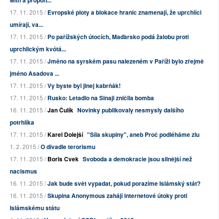
with a propon...
17. 11. 2015 /
Evropské ploty a blokace hranic znamenají, že uprchlíci
umírají, va...
17. 11. 2015 /
Po pařížských útocích, Maďarsko podá žalobu proti
uprchlickým kvótá...
17. 11. 2015 /
Jméno na syrském pasu nalezeném v Paříži bylo zřejmě
jméno Asadova ...
17. 11. 2015 /
Vy byste byl jinej kabrňák!
17. 11. 2015 /
Rusko: Letadlo na Sinaji zničila bomba
16. 11. 2015 /
Jan Čulík
Novinky publikovaly nesmysly dalšího
potrhlíka
17. 11. 2015 /
Karel Dolejší
"Síla skupiny", aneb Proč podléháme zlu
1. 2. 2015 /
O divadle terorismu
17. 11. 2015 /
Boris Cvek
Svoboda a demokracie jsou silnější než
nacismus
16. 11. 2015 /
Jak bude svět vypadat, pokud porazíme Islámský stát?
16. 11. 2015 /
Skupina Anonymous zahájí internetové útoky proti
Islámskému státu