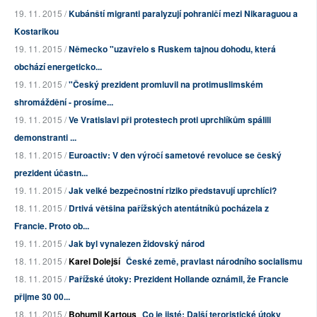
19. 11. 2015 /
Kubánští migranti paralyzují pohraničí mezi Nikaraguou a
Kostarikou
19. 11. 2015 /
Německo "uzavřelo s Ruskem tajnou dohodu, která
obchází energeticko...
19. 11. 2015 /
"Český prezident promluvil na protimuslimském
shromáždění - prosíme...
19. 11. 2015 /
Ve Vratislavi při protestech proti uprchlíkům spálili
demonstranti ...
18. 11. 2015 /
Euroactiv: V den výročí sametové revoluce se český
prezident účastn...
19. 11. 2015 /
Jak velké bezpečnostní riziko představují uprchlíci?
18. 11. 2015 /
Drtivá většina pařížských atentátníků pocházela z
Francie. Proto ob...
19. 11. 2015 /
Jak byl vynalezen židovský národ
18. 11. 2015 /
Karel Dolejší
České země, pravlast národního socialismu
18. 11. 2015 /
Pařížské útoky: Prezident Hollande oznámil, že Francie
přijme 30 00...
18. 11. 2015 /
Bohumil Kartous
Co je jisté: Další teroristické útoky