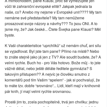
A mimochodem, pane Klausi, proč se vymezujete jen
vůči té zahraniční evropské elitě? Jakpak jednala ta
naše, co? Anebo my nejsme v Evropské unii???? My tam
nemáme své představitele? My tam nemůžeme
prosazovat svoje názory a návrhy??? To jsou ONI. A to
jsme my, že? Jak české... Čtete Švejka pane Klausi? Měl
byste.
K Vaši charakteristice “uprchlíků” už nemám chuť, ani sílu
se vyjadřovat. Byl jste tam pane? Přímo na místě? Nebo
to znáte stejně jako já jen z TV? Ale soudit budete, že? A
velmi rychle. Buch ho - pro Vás hotovo. Bože můj - to jste
vážně dělal, nebo ještě děláte ředitele gymnázia? S
takovým přístupem?? A nejvíc je člověku smutno z
komentářů pod tím Vašim “apelem” - jak si pochvalují, že
to máte tzv. dobře “srovnáno”... Lidi, kteří mají v knihovně
pár knih, jí mají velmi rychle srovnanou.
Prostě jim to, zcela pochopitelně, trvá jen chvilku: jednu