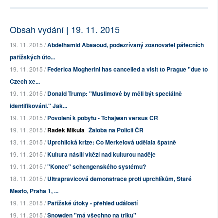
Obsah vydání | 19. 11. 2015
19. 11. 2015 /
Abdelhamid Abaaoud, podezřívaný zosnovatel pátečních
pařížských úto...
19. 11. 2015 /
Federica Mogherini has cancelled a visit to Prague "due to
Czech xe...
19. 11. 2015 /
Donald Trump: "Muslimové by měli být speciálně
identifikováni." Jak...
19. 11. 2015 /
Povolení k pobytu - Tchajwan versus ČR
19. 11. 2015 /
Radek Mikula
Žaloba na Policii ČR
13. 11. 2015 /
Uprchlická krize: Co Merkelová udělala špatně
19. 11. 2015 /
Kultura násilí vítězí nad kulturou naděje
19. 11. 2015 /
"Konec" schengenského systému?
18. 11. 2015 /
Ultrapravicová demonstrace proti uprchlíkům, Staré
Město, Praha 1, ...
19. 11. 2015 /
Pařížské útoky - přehled událostí
19. 11. 2015 /
Snowden "má všechno na triku"