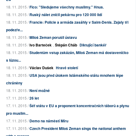
18. 11. 2015 /
Fico: "Sledujeme všechny muslimy." Hnus.
18. 11. 2015 /
Ruský nálet zničil pekárnu pro 120 000 lidí
18. 11. 2015 /
Francie: Policie a armáda zasáhly v Saint-Denis. Zajaly tři
podezře...
18. 11. 2015 /
Miloš Zeman porušil ústavu
18. 11. 2015 /
Ivo Barteček
,
Štěpán Cháb
Diktující bankéř
18. 11. 2015 /
Studentům vstup zakázán, Miloš Zeman má dostaveníčko
s lůzou...
18. 11. 2015 /
Václav Dušek
Hravé století
18. 11. 2015 /
USA jsou před útokem Islámského státu mnohem lépe
chráněny
18. 11. 2015 /
Není možné
17. 11. 2015 /
26 let
17. 11. 2015 /
Šéf státu v EU a proponent koncentračních táborů a plynu
pro muslim...
17. 11. 2015 /
Demo na náměstí Míru
17. 11. 2015 /
Czech President Miloš Zeman sings the national anthem