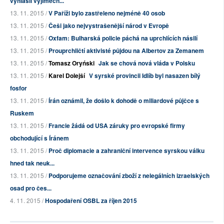
vyhlásil výjimečn...
13. 11. 2015 /
V Paříži bylo zastřeleno nejméně 40 osob
13. 11. 2015 /
Češi jako nejvystrašenější národ v Evropě
13. 11. 2015 /
Oxfam: Bulharská policie páchá na uprchlících násilí
13. 11. 2015 /
Prouprchličtí aktivisté půjdou na Albertov za Zemanem
13. 11. 2015 /
Tomasz Oryński
Jak se chová nová vláda v Polsku
13. 11. 2015 /
Karel Dolejší
V syrské provincii Idlíb byl nasazen bílý
fosfor
13. 11. 2015 /
Írán oznámil, že došlo k dohodě o miliardové půjčce s
Ruskem
13. 11. 2015 /
Francie žádá od USA záruky pro evropské firmy
obchodující s Íránem
13. 11. 2015 /
Proč diplomacie a zahraniční intervence syrskou válku
hned tak neuk...
13. 11. 2015 /
Podporujeme označování zboží z nelegálních izraelských
osad pro čes...
4. 11. 2015 /
Hospodaření OSBL za říjen 2015