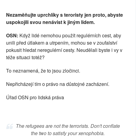
SOCIÁLNÍ SÍTĚ
Nezaměňujte uprchlíky s teroristy jen proto, abyste
RUBRIKY
uspokojili svou nenávist k jiným lidem.
OSN:
Když lidé nemohou použít regulérních cest, aby
PLNÁ VERZE STRÁNEK
unili před útlakem a utrpením, mohou se v zoufalství
pokusit hledat neregulérní cesty. Neudělali byste i vy v
téže situaci totéž?
To neznamená, že to jsou zločinci.
Nepřicházejí tím o právo na důstojné zacházení.
Úřad OSN pro lidská práva
The refugees are not the terrorists. Don't conflate
the two to satisfy your xenophobia.