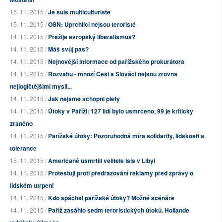
15. 11. 2015 /
Je suis multiculturiste
15. 11. 2015 /
OSN: Uprchlíci nejsou teroristé
14. 11. 2015 /
Přežije evropský liberalismus?
14. 11. 2015 /
Máš svůj pas?
14. 11. 2015 /
Nejnovější informace od pařížského prokurátora
14. 11. 2015 /
Rozvahu - mnozí Češi a Slováci nejsou zrovna
nejlogičtějšími mysli...
14. 11. 2015 /
Jak nejsme schopni piety
14. 11. 2015 /
Útoky v Paříži: 127 lidí bylo usmrceno, 99 je kriticky
zraněno
14. 11. 2015 /
Pařížské útoky: Pozoruhodná míra solidarity, lidskosti a
tolerance
15. 11. 2015 /
Američané usmrtili velitele Isis v Libyi
14. 11. 2015 /
Protestuji proti předřazování reklamy před zprávy o
lidském utrpení
14. 11. 2015 /
Kdo spáchal pařížské útoky? Možné scénáře
14. 11. 2015 /
Paříž zasáhlo sedm teroristických útoků. Hollande