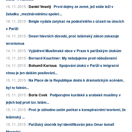
16. 11. 2015 /
Daniel Veselý
První dojmy ze země, jež stále leží v
žaludku „mezinárodnímu společ...
16. 11. 2015 /
Belgie vydala zatykač na podezřelého z účasti na útocích
v Paříži
14. 11. 2015 /
Deset hlavních důvodů, proč islámský zákon zakazuje
terorismus
14. 11. 2015 /
Vyjádření Muslimské obce v Praze k pařížským útokům
15. 11. 2015 /
Bernard Kouchner: My nebojujeme proti náboženství
14. 11. 2015 /
Bohumil Kartous
Spojování útoků v Paříži s imigrační
vlnou je jen dalším posilování...
15. 11. 2015 /
Na Place de la Republique došlo k dramatickým scénám,
byl to falešn...
15. 11. 2015 /
Boris Cvek
Podporujme kurdské a arabské muslimy v
jejich boji proti tzv. Islám...
15. 11. 2015 /
Proč je záhodno zatím počkat s konspiračními teoriemi, že
Islámský ...
15. 11. 2015 /
Pařížský útočník byl identifikován jako Omar Ismaïl
Mostefai