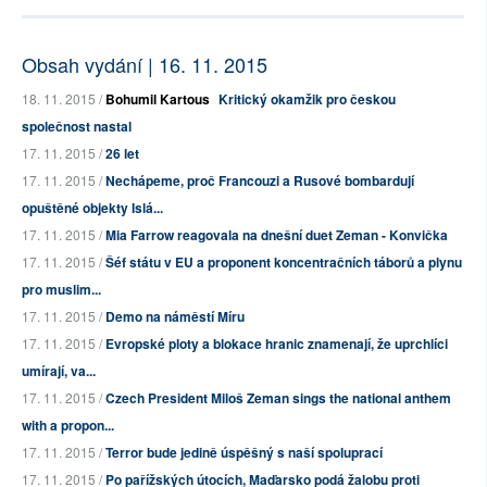
Obsah vydání | 16. 11. 2015
18. 11. 2015 /
Bohumil Kartous
Kritický okamžik pro českou
společnost nastal
17. 11. 2015 /
26 let
17. 11. 2015 /
Nechápeme, proč Francouzi a Rusové bombardují
opuštěné objekty Islá...
17. 11. 2015 /
Mia Farrow reagovala na dnešní duet Zeman - Konvička
17. 11. 2015 /
Šéf státu v EU a proponent koncentračních táborů a plynu
pro muslim...
17. 11. 2015 /
Demo na náměstí Míru
17. 11. 2015 /
Evropské ploty a blokace hranic znamenají, že uprchlíci
umírají, va...
17. 11. 2015 /
Czech President Miloš Zeman sings the national anthem
with a propon...
17. 11. 2015 /
Terror bude jedině úspěšný s naší spoluprací
17. 11. 2015 /
Po pařížských útocích, Maďarsko podá žalobu proti