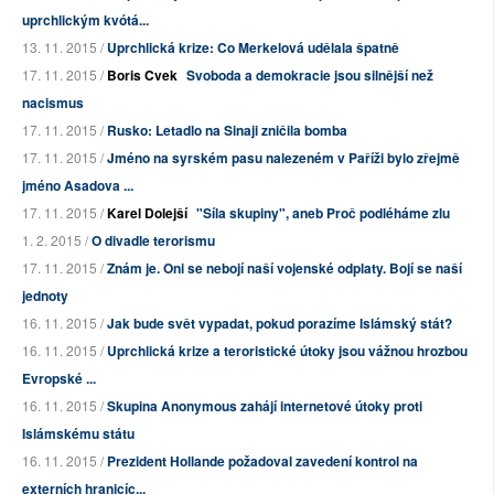
uprchlickým kvótá...
13. 11. 2015 /
Uprchlická krize: Co Merkelová udělala špatně
17. 11. 2015 /
Boris Cvek
Svoboda a demokracie jsou silnější než
nacismus
17. 11. 2015 /
Rusko: Letadlo na Sinaji zničila bomba
17. 11. 2015 /
Jméno na syrském pasu nalezeném v Paříži bylo zřejmě
jméno Asadova ...
17. 11. 2015 /
Karel Dolejší
"Síla skupiny", aneb Proč podléháme zlu
1. 2. 2015 /
O divadle terorismu
17. 11. 2015 /
Znám je. Oni se nebojí naší vojenské odplaty. Bojí se naší
jednoty
16. 11. 2015 /
Jak bude svět vypadat, pokud porazíme Islámský stát?
16. 11. 2015 /
Uprchlická krize a teroristické útoky jsou vážnou hrozbou
Evropské ...
16. 11. 2015 /
Skupina Anonymous zahájí internetové útoky proti
Islámskému státu
16. 11. 2015 /
Prezident Hollande požadoval zavedení kontrol na
externích hranicíc...