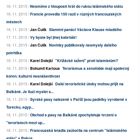
16. 11. 2015 /
Nesmíme z hlouposti hrát do rukou Islámského státu
16. 11. 2015 /
Francie provedla 150 razií v různých francouzských
městech
16. 11. 2015 /
Jan Čulík
Slamění panáci Václava Klause mladšího
17. 11. 2015 /
Vy byste byl jinej kabrňák!
16. 11. 2015 /
Jan Čulík
Novinky publikovaly nesmysly dalšího
potrhlíka
16. 11. 2015 /
Karel Dolejší
"Křižácké tažení" proti islamistům?
16. 11. 2015 /
Bohumil Kartous
Terorismus a xenofobie mají společný
kořen: kulturní nesnášenlivost
16. 11. 2015 /
Karel Dolejší
Další teroristické útoky mohou přijít na
Balkáně. Je iluzí myslet s...
16. 11. 2015 /
Syrské pasy nalezené v Paříži jsou padělky vyrobené v
Turecku, egyp...
16. 11. 2015 /
Obchod s pasy na Balkáně zpochybňuje tvrzení o
"teroristech mezi up...
16. 11. 2015 /
Francouzská letadla zaútočila na centrum "islámského
státu" v Rakce...