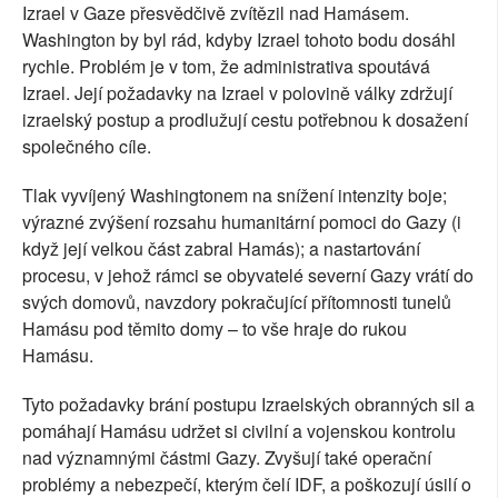
Izrael v Gaze přesvědčivě zvítězil nad Hamásem.
Washington by byl rád, kdyby Izrael tohoto bodu dosáhl
rychle. Problém je v tom, že administrativa spoutává
Izrael. Její požadavky na Izrael v polovině války zdržují
izraelský postup a prodlužují cestu potřebnou k dosažení
společného cíle.
Tlak vyvíjený Washingtonem na snížení intenzity boje;
výrazné zvýšení rozsahu humanitární pomoci do Gazy (i
když její velkou část zabral Hamás); a nastartování
procesu, v jehož rámci se obyvatelé severní Gazy vrátí do
svých domovů, navzdory pokračující přítomnosti tunelů
Hamásu pod těmito domy – to vše hraje do rukou
Hamásu.
Tyto požadavky brání postupu Izraelských obranných sil a
pomáhají Hamásu udržet si civilní a vojenskou kontrolu
nad významnými částmi Gazy. Zvyšují také operační
problémy a nebezpečí, kterým čelí IDF, a poškozují úsilí o