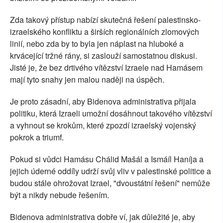
Zda takový přístup nabízí skutečná řešení palestinsko-
izraelského konfliktu a širších regionálních zlomových
linií, nebo zda by to byla jen náplast na hluboké a
krvácející tržné rány, si zaslouží samostatnou diskusi.
Jisté je, že bez drtivého vítězství Izraele nad Hamásem
mají tyto snahy jen malou naději na úspěch.
Je proto zásadní, aby Bidenova administrativa přijala
politiku, která Izraeli umožní dosáhnout takového vítězství
a vyhnout se krokům, které zpozdí izraelský vojenský
pokrok a triumf.
Pokud si vůdci Hamásu Chálid Mašál a Ismáíl Haníja a
jejich úderné oddíly udrží svůj vliv v palestinské politice a
budou stále ohrožovat Izrael, "dvoustátní řešení" nemůže
být a nikdy nebude řešením.
Bidenova administrativa dobře ví, jak důležité je, aby