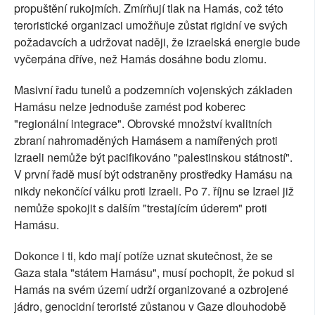
propuštění rukojmích. Zmírňují tlak na Hamás, což této
teroristické organizaci umožňuje zůstat rigidní ve svých
požadavcích a udržovat naději, že izraelská energie bude
vyčerpána dříve, než Hamás dosáhne bodu zlomu.
Masivní řadu tunelů a podzemních vojenských základen
Hamásu nelze jednoduše zamést pod koberec
"regionální integrace". Obrovské množství kvalitních
zbraní nahromaděných Hamásem a namířených proti
Izraeli nemůže být pacifikováno "palestinskou státností".
V první řadě musí být odstraněny prostředky Hamásu na
nikdy nekončící válku proti Izraeli. Po 7. říjnu se Izrael již
nemůže spokojit s dalším "trestajícím úderem" proti
Hamásu.
Dokonce i ti, kdo mají potíže uznat skutečnost, že se
Gaza stala "státem Hamásu", musí pochopit, že pokud si
Hamás na svém území udrží organizované a ozbrojené
jádro, genocidní teroristé zůstanou v Gaze dlouhodobě