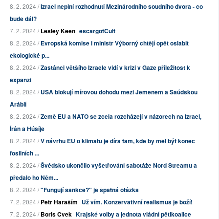
8. 2. 2024 /
Izrael neplní rozhodnutí Mezinárodního soudního dvora - co
bude dál?
7. 2. 2024 /
Lesley Keen
escargotCult
8. 2. 2024 /
Evropská komise i ministr Výborný chtějí opět oslabit
ekologické p...
8. 2. 2024 /
Zastánci většího Izraele vidí v krizi v Gaze příležitost k
expanzi
8. 2. 2024 /
USA blokují mírovou dohodu mezi Jemenem a Saúdskou
Arábií
8. 2. 2024 /
Země EU a NATO se zcela rozcházejí v názorech na Izrael,
Írán a Húsíje
8. 2. 2024 /
V návrhu EU o klimatu je díra tam, kde by měl být konec
fosilních ...
8. 2. 2024 /
Švédsko ukončilo vyšetřování sabotáže Nord Streamu a
předalo ho Něm...
8. 2. 2024 /
"Fungují sankce?" je špatná otázka
7. 2. 2024 /
Petr Haraším
Už vím. Konzervativní realismus je boží!
7. 2. 2024 /
Boris Cvek
Krajské volby a jednota vládní pětikoalice