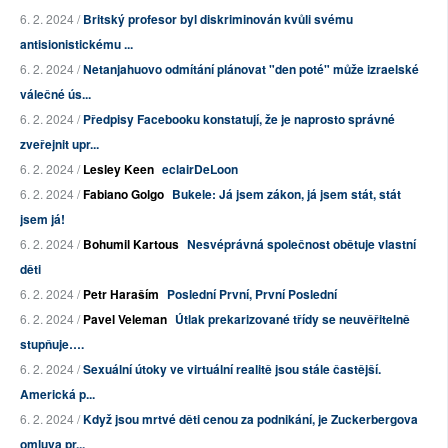
6. 2. 2024 /
Britský profesor byl diskriminován kvůli svému
antisionistickému ...
6. 2. 2024 /
Netanjahuovo odmítání plánovat "den poté" může izraelské
válečné ús...
6. 2. 2024 /
Předpisy Facebooku konstatují, že je naprosto správné
zveřejnit upr...
6. 2. 2024 /
Lesley Keen
eclairDeLoon
6. 2. 2024 /
Fabiano Golgo
Bukele: Já jsem zákon, já jsem stát, stát
jsem já!
6. 2. 2024 /
Bohumil Kartous
Nesvéprávná společnost obětuje vlastní
děti
6. 2. 2024 /
Petr Haraším
Poslední První, První Poslední
6. 2. 2024 /
Pavel Veleman
Útlak prekarizované třídy se neuvěřitelně
stupňuje….
6. 2. 2024 /
Sexuální útoky ve virtuální realitě jsou stále častější.
Americká p...
6. 2. 2024 /
Když jsou mrtvé děti cenou za podnikání, je Zuckerbergova
omluva pr...