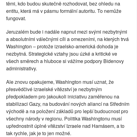
těmi, kdo budou skutečně rozhodovat, bez ohledu na
entitu, která má v pásmu formální autoritu. To nemůže
fungovat.
Jeruzalém bude i nadále napnut mezi svými nezbytnými
a absolutními válečnými cíli a omezeními, na kterých trvá
Washington – protože izraelsko-americká dohoda je
nezbytná. Strategické vztahy jsou úzké a kritické ve
všech směrech a hluboce si vážíme podpory Bidenovy
administrativy.
Ale znovu opakujeme, Washington musí uznat, že
přesvědčivé izraelské vítězství je nezbytným
předpokladem pro jakoukoli iniciativu zaměřenou na
stabilizaci Gazy, na budování nových aliancí na Středním
východě a na položení základů pro lepší budoucnost pro
všechny národy v regionu. Politika Washingtonu musí
upřednostnit úplné vítězství Izraele nad Hamásem, a to
tak rychle, jak je to jen možné.