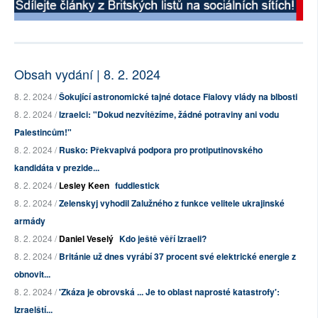
Obsah vydání | 8. 2. 2024
8. 2. 2024 /
Šokující astronomické tajné dotace Fialovy vlády na blbosti
8. 2. 2024 /
Izraelci: "Dokud nezvítězíme, žádné potraviny ani vodu
Palestincům!"
8. 2. 2024 /
Rusko: Překvapivá podpora pro protiputinovského
kandidáta v prezide...
8. 2. 2024 /
Lesley Keen
fuddlestick
8. 2. 2024 /
Zelenskyj vyhodil Zalužného z funkce velitele ukrajinské
armády
8. 2. 2024 /
Daniel Veselý
Kdo ještě věří Izraeli?
8. 2. 2024 /
Británie už dnes vyrábí 37 procent své elektrické energie z
obnovit...
8. 2. 2024 /
'Zkáza je obrovská ... Je to oblast naprosté katastrofy':
Izraelští...