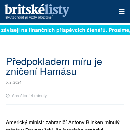
 závisejí na finančních příspěvcích čtenářů. Prosíme, 
PŘIHLÁSIT
AKTUÁLNÍ VYDÁNÍ
ARCHIV
Předpokladem míru je
zničení Hamásu
ROZHOVORY
5. 2. 2024
TÉMATA
čas čtení 4 minuty
NEJČTENĚJŠÍ ZA 7 DNÍ
AUTOŘI
Americký ministr zahraničí Antony Blinken minulý
PŘÍSPĚVKY NA PROVOZ
měsíc v Davosu řekl, že izraelsko-arabská