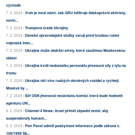
východě
7. 2. 2024 /
Vrah je mezi námi: Jak GRU infiltruje lidskoprávní aktivisty,
novin...
7. 2. 2024 /
Trumpova zrada Ukrajiny
7. 2. 2024 /
Dánské zpravodajské služby varují před hrozbou ruské
vojenské inter...
7. 2. 2024 /
Ukrajina může obdržet střely, které zasáhnou Moskevskou
oblast
7. 2. 2024 /
Ukrajina kvůli nedostatku personálu přesouvá síly z týlu na
frontu
7. 2. 2024 /
Ukrajina ničí více ruských obrněných vozidel a rychleji.
Moskvě by ...
7. 2. 2024 /
Šéf OSN jmenoval nezávislou komisi, která bude hodnotit
agenturu UN...
6. 2. 2024 /
Channel 4 News: Izrael přiměl západní země, aby
suspendovaly humani...
6. 2. 2024 /
Petr Pavel odmítl poskytnout informace podle zákona č.
106/1999 Sb...