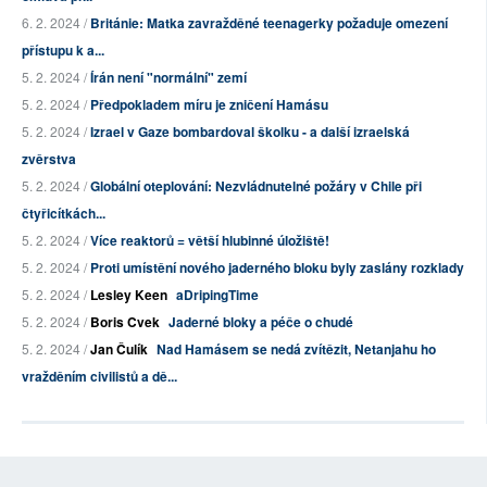
6. 2. 2024 /
Británie: Matka zavražděné teenagerky požaduje omezení
přístupu k a...
5. 2. 2024 /
Írán není "normální" zemí
5. 2. 2024 /
Předpokladem míru je zničení Hamásu
5. 2. 2024 /
Izrael v Gaze bombardoval školku - a další izraelská
zvěrstva
5. 2. 2024 /
Globální oteplování: Nezvládnutelné požáry v Chile při
čtyřicítkách...
5. 2. 2024 /
Více reaktorů = větší hlubinné úložiště!
5. 2. 2024 /
Proti umístění nového jaderného bloku byly zaslány rozklady
5. 2. 2024 /
Lesley Keen
aDripingTime
5. 2. 2024 /
Boris Cvek
Jaderné bloky a péče o chudé
5. 2. 2024 /
Jan Čulík
Nad Hamásem se nedá zvítězit, Netanjahu ho
vražděním civilistů a dě...