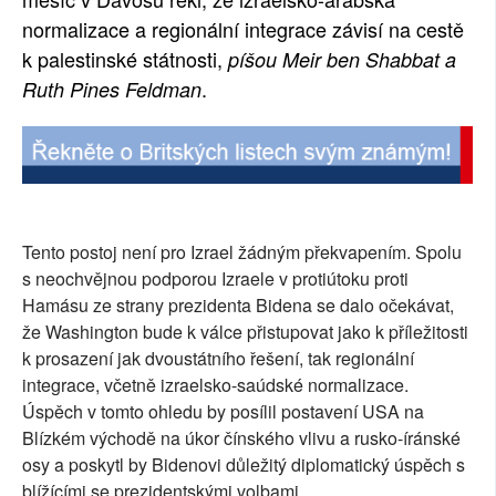
normalizace a regionální integrace závisí na cestě
SOCIÁLNÍ SÍTĚ
k palestinské státnosti,
píšou Meir ben Shabbat a
RUBRIKY
.
Ruth Pines Feldman
PLNÁ VERZE STRÁNEK
Tento postoj není pro Izrael žádným překvapením. Spolu
s neochvějnou podporou Izraele v protiútoku proti
Hamásu ze strany prezidenta Bidena se dalo očekávat,
že Washington bude k válce přistupovat jako k příležitosti
k prosazení jak dvoustátního řešení, tak regionální
integrace, včetně izraelsko-saúdské normalizace.
Úspěch v tomto ohledu by posílil postavení USA na
Blízkém východě na úkor čínského vlivu a rusko-íránské
osy a poskytl by Bidenovi důležitý diplomatický úspěch s
blížícími se prezidentskými volbami.