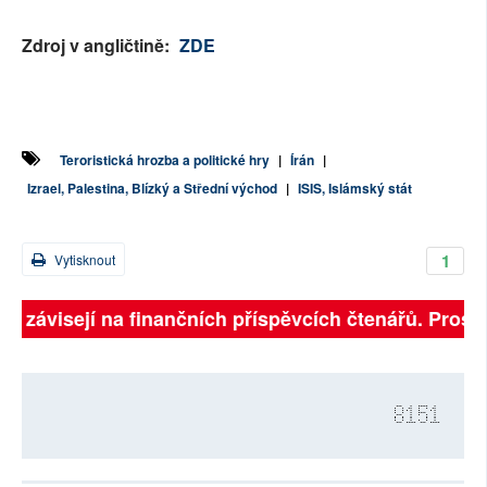
Zdroj v angličtině:
ZDE
Teroristická hrozba a politické hry
|
Írán
|
Izrael, Palestina, Blízký a Střední východ
|
ISIS, Islámský stát
1
Vytisknout
ně závisejí na finančních příspěvcích čtenářů. Prosíme
8151