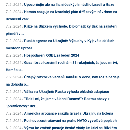
7. 2. 2024 /
Upozorňujte ale na lhaní českých médií o Izraeli a Gaze
7. 2. 2024 /
Hamás reaguje na izraelský plán třífázovým návrhem na
ukončení válk...
7. 2. 2024 /
Krize na Blízkém východě: Diplomatický tlak na zajištění
příměří v ...
7. 2. 2024 /
Ruská agrese na Ukrajině: Výbuchy v Kyjevě a dalších
městech uprost...
2. 2. 2024 /
Hospodaření OSBL za leden 2024
7. 2. 2024 /
Gaza: Izrael oznámil rodinám 31 rukojmích, že jsou mrtví,
Hamás u...
7. 2. 2024 /
Údajný rozkol ve vedení Hamásu v době, kdy roste naděje
na dohodu o...
7. 2. 2024 /
Válka na Ukrajině: Ruská výhoda ohledně adaptace
7. 2. 2024 /
"Řekli mi, že jsme všichni Rusové": Rostou obavy z
"převýchovy" ukr...
7. 2. 2024 /
Americká arogance srazila Izrael a Ukrajinu na kolena
7. 2. 2024 /
Putinovo zastrašování na prahu NATO vyvolává poplach
6. 2. 2024 /
Výzva ke změně postoje české vlády ke krizi na Blízkém