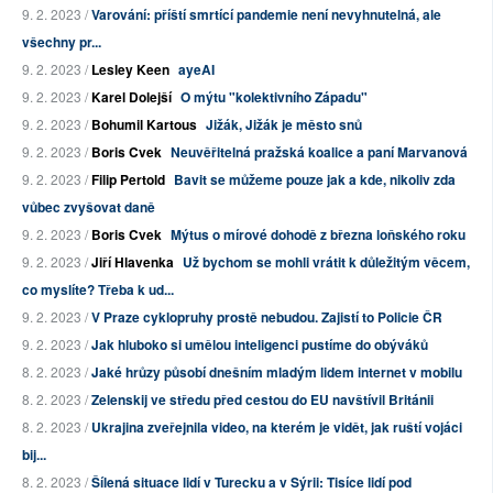
9. 2. 2023 /
Varování: příští smrtící pandemie není nevyhnutelná, ale
všechny pr...
9. 2. 2023 /
Lesley Keen
ayeAI
9. 2. 2023 /
Karel Dolejší
O mýtu "kolektivního Západu"
9. 2. 2023 /
Bohumil Kartous
Jižák, Jižák je město snů
9. 2. 2023 /
Boris Cvek
Neuvěřitelná pražská koalice a paní Marvanová
9. 2. 2023 /
Filip Pertold
Bavit se můžeme pouze jak a kde, nikoliv zda
vůbec zvyšovat daně
9. 2. 2023 /
Boris Cvek
Mýtus o mírové dohodě z března loňského roku
9. 2. 2023 /
Jiří Hlavenka
Už bychom se mohli vrátit k důležitým věcem,
co myslíte? Třeba k ud...
9. 2. 2023 /
V Praze cyklopruhy prostě nebudou. Zajistí to Policie ČR
9. 2. 2023 /
Jak hluboko si umělou inteligenci pustíme do obýváků
8. 2. 2023 /
Jaké hrůzy působí dnešním mladým lidem internet v mobilu
8. 2. 2023 /
Zelenskij ve středu před cestou do EU navštívil Británii
8. 2. 2023 /
Ukrajina zveřejnila video, na kterém je vidět, jak ruští vojáci
bij...
8. 2. 2023 /
Šílená situace lidí v Turecku a v Sýrii: Tisíce lidí pod