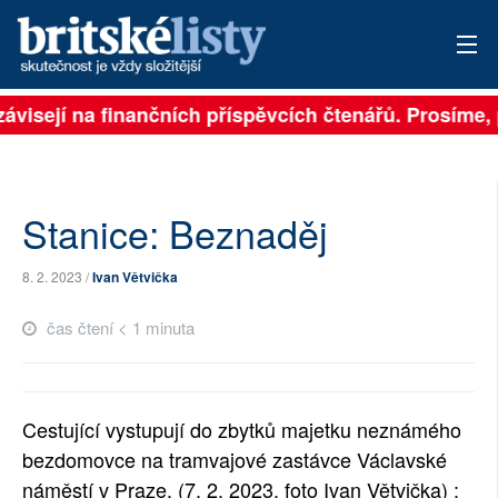
ávisejí na finančních příspěvcích čtenářů. Prosíme, př
PŘIHLÁSIT
AKTUÁLNÍ VYDÁNÍ
ARCHIV
Stanice: Beznaděj
ROZHOVORY
8. 2. 2023 /
Ivan Větvička
TÉMATA
čas čtení < 1 minuta
NEJČTENĚJŠÍ ZA 7 DNÍ
AUTOŘI
Cestující vystupují do zbytků majetku neznámého
bezdomovce na tramvajové zastávce Václavské
PŘÍSPĚVKY NA PROVOZ
náměstí v Praze. (7. 2. 2023, foto Ivan Větvička) :