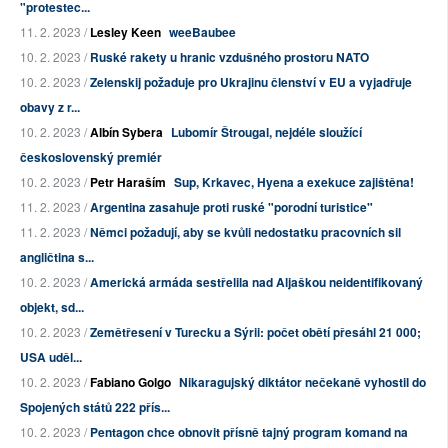
"protestec...
11. 2. 2023 /
Lesley Keen
weeBaubee
10. 2. 2023 /
Ruské rakety u hranic vzdušného prostoru NATO
10. 2. 2023 /
Zelenskij požaduje pro Ukrajinu členství v EU a vyjadřuje
obavy z r...
10. 2. 2023 /
Albín Sybera
Lubomír Štrougal, nejdéle sloužící
československý premiér
10. 2. 2023 /
Petr Haraším
Sup, Krkavec, Hyena a exekuce zajištěna!
11. 2. 2023 /
Argentina zasahuje proti ruské "porodní turistice"
11. 2. 2023 /
Němci požadují, aby se kvůli nedostatku pracovních sil
angličtina s...
10. 2. 2023 /
Americká armáda sestřelila nad Aljaškou neidentifikovaný
objekt, sd...
10. 2. 2023 /
Zemětřesení v Turecku a Sýrii: počet obětí přesáhl 21 000;
USA uděl...
10. 2. 2023 /
Fabiano Golgo
Nikaragujský diktátor nečekaně vyhostil do
Spojených států 222 přís...
10. 2. 2023 /
Pentagon chce obnovit přísně tajný program komand na