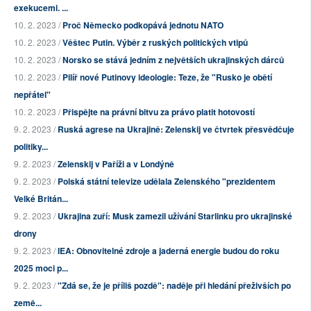
exekucemi. ...
10. 2. 2023 /
Proč Německo podkopává jednotu NATO
10. 2. 2023 /
Věštec Putin. Výběr z ruských politických vtipů
10. 2. 2023 /
Norsko se stává jedním z největších ukrajinských dárců
10. 2. 2023 /
Pilíř nové Putinovy ideologie: Teze, že "Rusko je obětí
nepřátel"
10. 2. 2023 /
Přispějte na právní bitvu za právo platit hotovostí
9. 2. 2023 /
Ruská agrese na Ukrajině: Zelenskij ve čtvrtek přesvědčuje
politiky...
9. 2. 2023 /
Zelenskij v Paříži a v Londýně
9. 2. 2023 /
Polská státní televize udělala Zelenského "prezidentem
Velké Britán...
9. 2. 2023 /
Ukrajina zuří: Musk zamezil užívání Starlinku pro ukrajinské
drony
9. 2. 2023 /
IEA: Obnovitelné zdroje a jaderná energie budou do roku
2025 moci p...
9. 2. 2023 /
"Zdá se, že je příliš pozdě": naděje při hledání přeživších po
země...