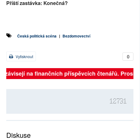
Příští zastávka: Konečná?
Česká politická scéna
|
Bezdomovectví
0
Vytisknout
ě závisejí na finančních příspěvcích čtenářů. Prosíme,
12731
Diskuse