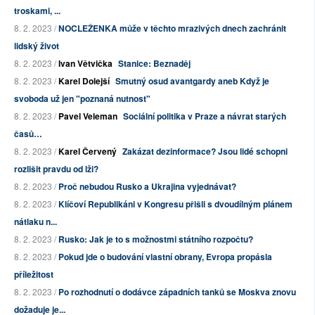
troskami, ...
8. 2. 2023 /
NOCLEŽENKA může v těchto mrazivých dnech zachránit
lidský život
8. 2. 2023 /
Ivan Větvička
Stanice: Beznaděj
8. 2. 2023 /
Karel Dolejší
Smutný osud avantgardy aneb Když je
svoboda už jen "poznaná nutnost"
8. 2. 2023 /
Pavel Veleman
Sociální politika v Praze a návrat starých
časů…
8. 2. 2023 /
Karel Červený
Zakázat dezinformace? Jsou lidé schopni
rozlišit pravdu od lži?
8. 2. 2023 /
Proč nebudou Rusko a Ukrajina vyjednávat?
8. 2. 2023 /
Klíčoví Republikáni v Kongresu přišli s dvoudílným plánem
nátlaku n...
8. 2. 2023 /
Rusko: Jak je to s možnostmi státního rozpočtu?
8. 2. 2023 /
Pokud jde o budování vlastní obrany, Evropa propásla
příležitost
8. 2. 2023 /
Po rozhodnutí o dodávce západních tanků se Moskva znovu
dožaduje je...