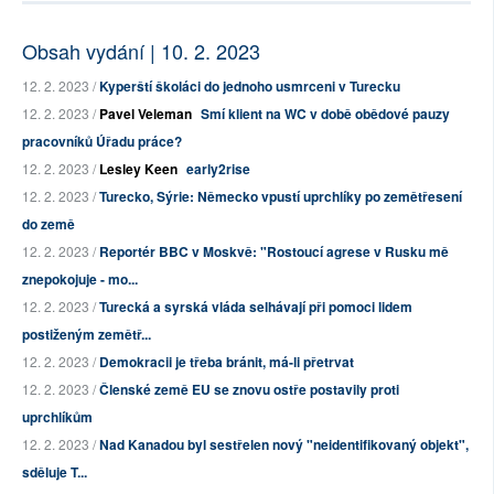
Obsah vydání | 10. 2. 2023
12. 2. 2023 /
Kyperští školáci do jednoho usmrceni v Turecku
12. 2. 2023 /
Pavel Veleman
Smí klient na WC v době obědové pauzy
pracovníků Úřadu práce?
12. 2. 2023 /
Lesley Keen
early2rise
12. 2. 2023 /
Turecko, Sýrie: Německo vpustí uprchlíky po zemětřesení
do země
12. 2. 2023 /
Reportér BBC v Moskvě: "Rostoucí agrese v Rusku mě
znepokojuje - mo...
12. 2. 2023 /
Turecká a syrská vláda selhávají při pomoci lidem
postiženým zemětř...
12. 2. 2023 /
Demokracii je třeba bránit, má-li přetrvat
12. 2. 2023 /
Členské země EU se znovu ostře postavily proti
uprchlíkům
12. 2. 2023 /
Nad Kanadou byl sestřelen nový "neidentifikovaný objekt",
sděluje T...