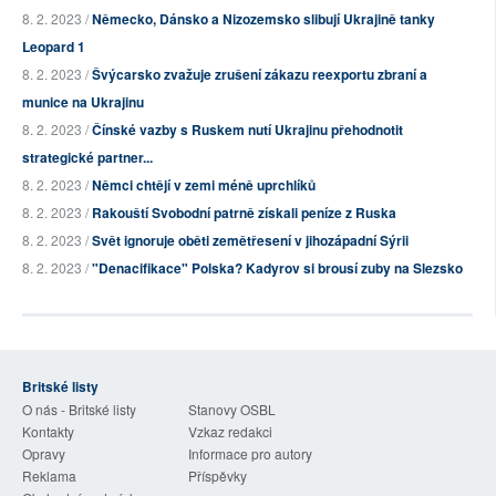
8. 2. 2023 /
Německo, Dánsko a Nizozemsko slibují Ukrajině tanky
Leopard 1
8. 2. 2023 /
Švýcarsko zvažuje zrušení zákazu reexportu zbraní a
munice na Ukrajinu
8. 2. 2023 /
Čínské vazby s Ruskem nutí Ukrajinu přehodnotit
strategické partner...
8. 2. 2023 /
Němci chtějí v zemi méně uprchlíků
8. 2. 2023 /
Rakouští Svobodní patrně získali peníze z Ruska
8. 2. 2023 /
Svět ignoruje oběti zemětřesení v jihozápadní Sýrii
8. 2. 2023 /
"Denacifikace" Polska? Kadyrov si brousí zuby na Slezsko
Britské listy
O nás - Britské listy
Stanovy OSBL
Kontakty
Vzkaz redakci
Opravy
Informace pro autory
Reklama
Příspěvky