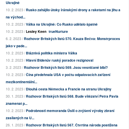
Ukrajině
10. 2. 2023 /
Rusko zahájilo útoky íránskými drony a raketami na jihu a
na východ...
10. 2. 2023 /
Válka na Ukrajině: Co Rusko udělalo špatně
10. 2. 2023 /
Lesley Keen
trueNurture
6. 2. 2023 /
Rozhovor Britských listů 570. Kauza Bečva: Monstrproces
jako v pade...
10. 2. 2023 /
Bláznivá politika ministra Válka
10. 2. 2023 /
Hlavní Bidenův ruský poradce rezignoval
3. 2. 2023 /
Rozhovor Britských listů 569. Jsou vesničané blbí?
10. 2. 2023 /
Čína předehnala USA v počtu odpalovacích zařízení
mezikontinentální...
10. 2. 2023 /
Dlouhá cesta Německa a Francie na stranu Ukrajiny
30. 1. 2023 /
Rozhovor Britských listů 568. Bude vítězství Petra Pavla
znamenat p...
10. 2. 2023 /
Podrobnosti memoranda Úsilí o zvýšení výroby zbraní
zasílaných na U...
26. 1. 2023 /
Rozhovor Britských listů 567. Čtvrtina národa postižena