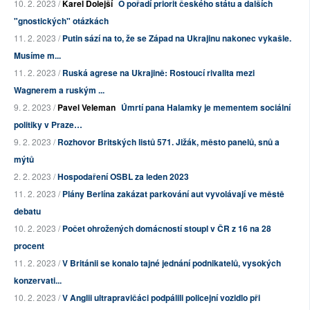
10. 2. 2023 /
Karel Dolejší
O pořadí priorit českého státu a dalších
"gnostických" otázkách
11. 2. 2023 /
Putin sází na to, že se Západ na Ukrajinu nakonec vykašle.
Musíme m...
11. 2. 2023 /
Ruská agrese na Ukrajině: Rostoucí rivalita mezi
Wagnerem a ruským ...
9. 2. 2023 /
Pavel Veleman
Úmrtí pana Halamky je mementem sociální
politiky v Praze…
9. 2. 2023 /
Rozhovor Britských listů 571. Jižák, město panelů, snů a
mýtů
2. 2. 2023 /
Hospodaření OSBL za leden 2023
11. 2. 2023 /
Plány Berlína zakázat parkování aut vyvolávají ve městě
debatu
10. 2. 2023 /
Počet ohrožených domácností stoupl v ČR z 16 na 28
procent
11. 2. 2023 /
V Británii se konalo tajné jednání podnikatelů, vysokých
konzervati...
10. 2. 2023 /
V Anglii ultrapravičáci podpálili policejní vozidlo při