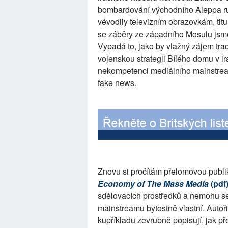
bombardování východního Aleppa ru
vévodily televizním obrazovkám, titu
se záběry ze západního Mosulu jsm
Vypadá to, jako by vlažný zájem tr
vojenskou strategii Bílého domu v i
nekompetenci mediálního mainstrea
fake news.
Znovu si pročítám přelomovou publi
Economy of The Mass Media
(pdf
sdělovacích prostředků a nemohu se 
mainstreamu bytostně vlastní. Aut
kupříkladu zevrubně popisují, jak p