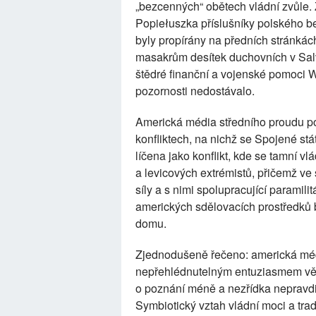
„bezcenných“ obětech vládní zvůle. 
Popiełuszka příslušníky polského be
byly propírány na předních stránkác
masakrům desítek duchovních v Salv
štědré finanční a vojenské pomoci W
pozornosti nedostávalo.
Americká média středního proudu p
konfliktech, na nichž se Spojené stá
líčena jako konflikt, kde se tamní 
a levicových extrémistů, přičemž ve 
síly a s nimi spolupracující paramili
amerických sdělovacích prostředků b
domu.
Zjednodušeně řečeno: americká méd
nepřehlédnutelným entuziasmem věnu
o poznání méně a nezřídka nepravdiv
Symbiotický vztah vládní moci a trad