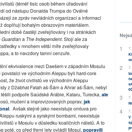
ivilistů
(téměř tisíc osob během úřadování
lidí od nástupu Donalda Trumpa do Oválné
házejí ze zpráv nevládních organizací a informací
jež doplňují bohatým obrazovým materiálem.
lední době častěji zveřejňovány i na stránkách
Nejsd
 Guardian
a
The Independent
. Stojí ale za
rostředky v mnohem větší míře zveřejňovaly
7.
eppa, a to navzdory tamní cenzuře.
Kl
od
rální ekvivalence mezi Daešem v západním Mosulu
7.
i povstalci ve východním Aleppu byli hard-core
Iz
na
ost, že život civilistů ve východním Aleppu
si
sty z Džabhat Fatah aš-Šám a Ahrar aš-Šám, nebyl
0
se těšili podpoře Saúdské Arábie, Kataru, Turecka,
ale
7.
únosů, mučení a improvizovaných poprav,
jak
Ni
onal
.
Avšak stejně jako neexistuje omluva pro
7.
 Aleppu ruskými a syrskými bombami, neexistuje
V
ivilistů v Mosulu v důsledku koaličních náletů. A to
sp
pr
e poté, co před třemi lety ovládli Mosul,
popravili