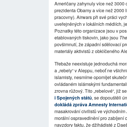
Američany zahynuly
více než 3000 c
prezidenta Obamy a více než 2000 
pracovny). Airwars při své práci vyc
uveřejněných v lokálních médiích, 
Poznatky této organizace jsou v pos
etablovaných tiskovin, jako jsou
The
povšimnutí, že západní sdělovací p
materiály aktivistů z obklíčeného Al
Třebaže neexistuje jednoduchá mo
a „rebely“ v Aleppu, neboť ne všichn
islamisty, nesmíme opomíjet skutečn
ovládaném islámskými fundamentali
zrovna růžový. Tito „rebelové“, již 
i Spojených států
, se dopouštěli 
dokládá zpráva Amnesty Internati
masakrování civilistů ve východním
morální ospravedlnění pro zabíjení c
navzdory faktu, že džihádisté z Daeš