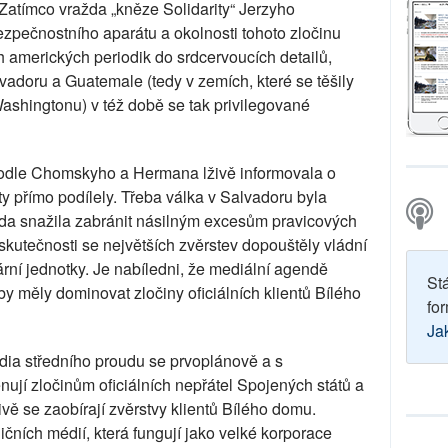
Zatímco vražda „kněze Solidarity“ Jerzyho
zpečnostního aparátu a okolnosti tohoto zločinu
h amerických periodik do srdcervoucích detailů,
adoru a Guatemale (tedy v zemích, které se těšily
ashingtonu) v též době se tak privilegované
odle Chomskyho a Hermana lživě informovala o
ty přímo podílely. Třeba válka v Salvadoru byla
vláda snažila zabránit násilným excesům pravicových
skutečnosti se největších zvěrstev dopouštěly vládní
tární jednotky. Je nabíledni, že mediální agendě
St
y měly dominovat zločiny oficiálních klientů Bílého
for
Ja
ia středního proudu se prvoplánově a s
jí zločinům oficiálních nepřátel Spojených států a
ě se zaobírají zvěrstvy klientů Bílého domu.
ičních médií, která fungují jako velké korporace