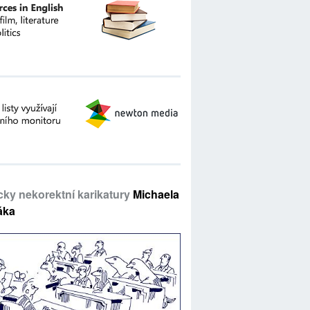
icky nekorektní karikatury
Michaela
áka