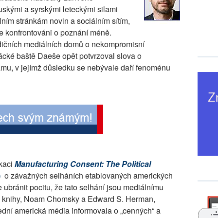
skými a syrskými leteckými silami
lním stránkám novin a sociálním sítím,
e konfrontováni o poznání méně.
adičních mediálních domů o nekompromisní
rácké baště Daeše opět potvrzoval slova o
mu, v jejímž důsledku se nebývale daří fenoménu
kaci
Manufacturing Consent: The Political
)
o závažných selháních etablovaných amerických
ubránit pocitu, že tato selhání jsou mediálnímu
oři knihy, Noam Chomsky a Edward S. Herman,
řední americká média informovala o „cenných“ a