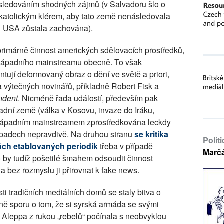
e sledováním shodných zájmů (v Salvadoru šlo o
 katolickým klérem, aby tato země nenásledovala
ivu USA zůstala zachována).
 primárně činnost amerických sdělovacích prostředků,
i západního mainstreamu obecně. To však
tují deformovaný obraz o dění ve světě a priori,
a výtečných novinářů, příkladně Robert Fisk a
ndent
. Nicméně řada událostí, především pak
padní země (válka v Kosovu, invaze do Iráku,
a západním mainstreamem zprostředkována leckdy
řípadech nepravdivě. Na druhou stranu
se kritika
Polit
ách etablovaných periodik
třeba v případě
Marč
lo by tudíž pošetilé šmahem odsoudit činnost
 bez rozmyslu ji přirovnat k fake news.
i tradičních mediálních domů se staly bitva o
ně sporu o tom, že si syrská armáda se svými
i Aleppa z rukou „rebelů“ počínala s neobvyklou