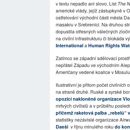
v textu nepadlo ani slovo. List
The N
americké vlády, jejíž zástupkyně
ostřelování východní části města D
masakru v Srebrenici. Na druhou st
dopustila otřesných válečných zloč
na civilní infrastrukturu či blokáda
International
a
Human Rights Wat
Zatímco se západní sdělovací prostř
nepřátel Západu ve východním Alepp
Američany vedené koalice v Mosulu 
Ilustrativní je přitom počet civilníc
na straně druhé. Ruské a syrské bo
opozici nakloněné organizace Vi
mrtvých civilistů a v průběhu posledn
přičemž raketová palba „rebelů“ v
statistiky nezávislé organizace Air
Daeši
v říjnu minulého roku
do kon