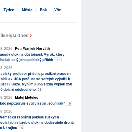
Týden
Měsíc
Rok
Vše
ílenější dnes
 8. 2026
Petr Waniek Horváth
ausův útok na důstojnost. Výrok, který
haluje celý jeho politický příběh
146
 8. 2026
raelský profesor přišel o prestižní pracovní
bídku v USA poté, co se veřejně vyjádřil k
tuaci v Gaze. Nyní mu univerzita vyplatí 250
00 dolarů odškodného
21
 8. 2026
Matěj Metelec
kdo nepozoruje svůj vlastní „soumrak“
19
 8. 2026
 Německu zabránili pokusu ruských
eciálních služeb o útok na dodavatele dronů
o Ukrajinu
18