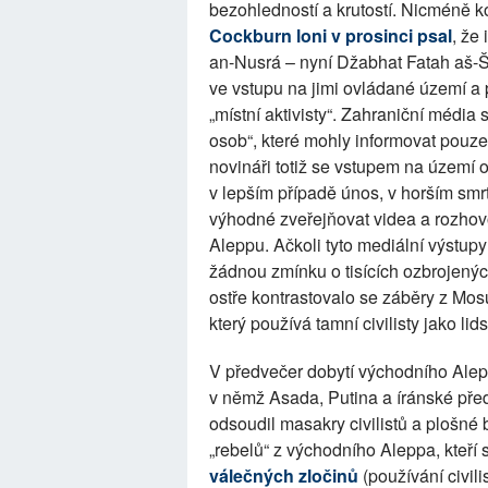
bezohledností a krutostí. Nicméně k
Cockburn loni v prosinci psal
, že
an-Nusrá – nyní Džabhat Fatah aš-
ve vstupu na jimi ovládané území a 
„místní aktivisty“. Zahraniční média
osob“, které mohly informovat pouze 
novináři totiž se vstupem na území 
v lepším případě únos, v horším smr
výhodné zveřejňovat videa a rozhov
Aleppu. Ačkoli tyto mediální výstup
žádnou zmínku o tisících ozbrojených
ostře kontrastovalo se záběry z Mosu
který používá tamní civilisty jako lids
V předvečer dobytí východního Ale
v němž Asada, Putina a íránské předs
odsoudil masakry civilistů a plošné
„rebelů“ z východního Aleppa, kteří
válečných zločinů
(používání civili