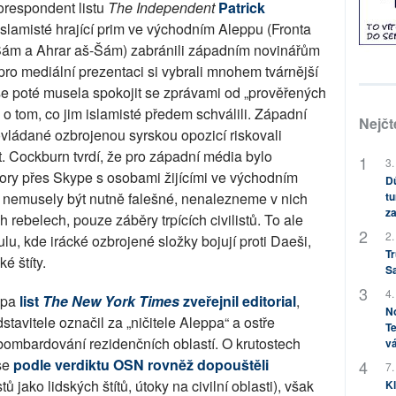
orespondent listu
The
Independent
Patrick
 islamisté hrající prim ve východním Aleppu (Fronta
Šám a Ahrar aš-Šám) zabránili západním novinářům
pro mediální prezentaci si vybrali mnohem tvárnější
 se poté musela spokojit se zprávami od „prověřených
o tom, co jim islamisté předem schválili. Západní
Nejčt
ovládané ozbrojenou syrskou opozicí riskovali
t. Cockburn tvrdí, že pro západní média bylo
3.
ory přes Skype s osobami žijícími ve východním
Dů
tu
y nemusely být nutně falešné, nenalezneme v nich
za
 rebelech, pouze záběry trpících civilistů. To ale
2.
lu, kde irácké ozbrojené složky bojují proti Daeši,
Tr
ké štíty.
S
4.
ppa
list
The New York Times
zveřejnil editorial
,
No
tavitele označil za „ničitele Aleppa“ a ostře
Te
 bombardování rezidenčních oblastí. O krutostech
vá
 se
podle verdiktu OSN rovněž dopouštěli
7.
stů jako lidských štítů, útoky na civilní oblasti), však
Kl