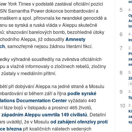
od
ew York Times
v podstatě zastával oficiální pozici
4.
 v OSN Samantha Power dokonce bombardování a
Op
amaškem a spol. přirovnala ke rwandské genocidě a
Am
ranu se syrská a ruská vláda v Aleppu skutečně
i
inů: shazování barelových bomb, bezohledné útoky
4.
 východního Aleppa, již odsoudily
Amnesty
In
ch
, samozřejmě nejsou žádnou literární fikcí.
2.
P
edky výhradně soustředily na zvěrstva oficiálních
za
s
u a vlažně informovaly o zločinech rebelů, zločiny
5.
zůstaly v mediálním přítmí.
Zá
4
h obětí při dobývání Aleppa na jedné straně a Mosulu
3.
mbardování si během září a října
podle syrské
S
olations Documentation Center
vyžádalo 440
3.
í fáze bojů v listopadu a prosinci 465 životů,
Kl
 západním Aleppu usmrtila 149 civilistů
. Detailní
za
wars uvádějí, že v Mosulu
od zahájení ofenzivy proti
s
ce března
při koaličních náletech vedených