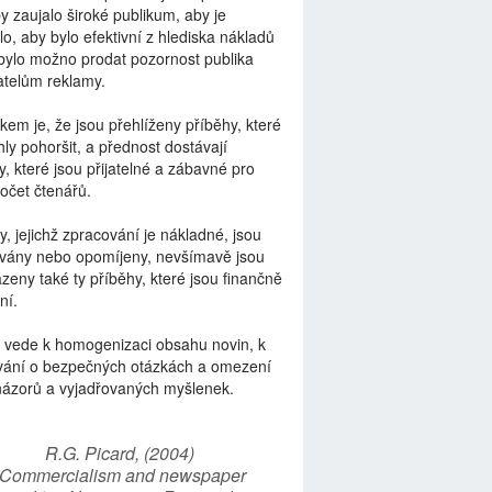
by zaujalo široké publikum, aby je
lo, aby bylo efektivní z hlediska nákladů
bylo možno prodat pozornost publika
telům reklamy.
kem je, že jsou přehlíženy příběhy, které
ly pohoršit, a přednost dostávají
y, které jsou přijatelné a zábavné pro
počet čtenářů.
y, jejichž zpracování je nákladné, jsou
vány nebo opomíjeny, nevšímavě jsou
zeny také ty příběhy, které jsou finančně
ní.
 vede k homogenizaci obsahu novin, k
vání o bezpečných otázkách a omezení
názorů a vyjadřovaných myšlenek.
R.G. Picard, (2004)
“Commercialism and newspaper