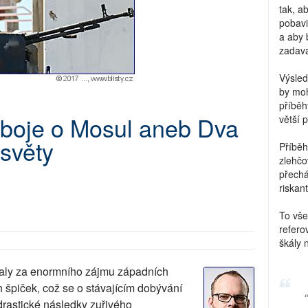
tak, a
pobavi
a aby 
zadava
Výsled
by moh
příběh
 boje o Mosul aneb Dva
větší 
 světy
Příběh
zlehčo
přechá
riskant
To vše
refero
škály 
haly za enormního zájmu západních
 špiček, což se o stávajícím dobývání
drastické následky zuřivého