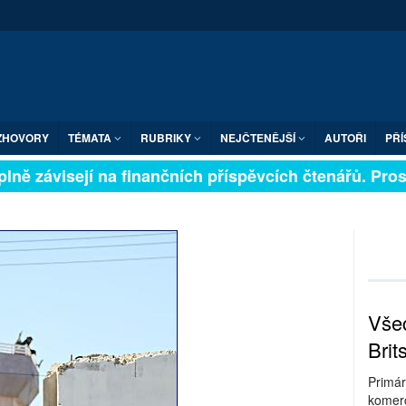
ZHOVORY
TÉMATA
RUBRIKY
NEJČTENĚJŠÍ
AUTOŘI
PŘÍ
ně závisejí na finančních příspěvcích čtenářů. Prosíme
Všec
Brit
Primár
komerc