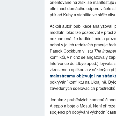
orientované na zisk, se manifestuj
eliminaci domácího odporu v čele s
příklad Kuby a stabilita ve sféře vl
Ačkoli autoři publikace analyzovali
mediální bias lze pozorovat v prác
neznamená, že tradiční média prezen
neboť v jejich redakcích pracuje řad
Patrick Cockburn v listu
The
Indepe
konfliktů, v nichž se angažovaly zá
intervence do Libye apod.), býval
zkreslenou optikou a v některých p
mainstreamu objevuje i na stránk
pokrývání konfliktu na Ukrajině. By
zavedených sdělovacích prostředků a
Jedním z prubířských kamenů činnost
Aleppo a boje o Mosul. Není přiroze
spojenci při dobývání východní část