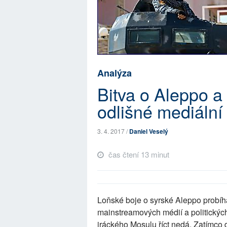
Analýza
Bitva o Aleppo a
odlišné mediální
3. 4. 2017 /
Daniel Veselý
čas čtení 13 minut
Loňské boje o syrské Aleppo probí
mainstreamových médií a politických
iráckého Mosulu říct nedá. Zatímco 