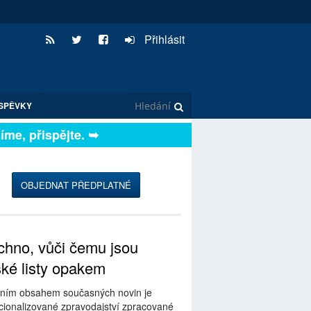
Přihlásit
SPĚVKY
, přispějte. ➥
OBJEDNAT PŘEDPLATNÉ
hno, vůči čemu jsou
ské listy opakem
ním obsahem současných novin je
ionalizované zpravodajství zpracované