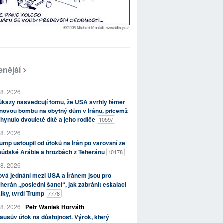
enější
 8. 2026
kazy nasvědčují tomu, že USA svrhly téměř
novou bombu na obytný dům v Íránu, přičemž
hynulo dvouleté dítě a jeho rodiče
10597
 8. 2026
ump ustoupil od útoků na Írán po varování ze
aúdské Arábie a hrozbách z Teheránu
10178
 8. 2026
vá jednání mezi USA a Íránem jsou pro
herán „poslední šancí“, jak zabránit eskalaci
lky, tvrdí Trump
7778
 8. 2026
Petr Waniek Horváth
ausův útok na důstojnost. Výrok, který