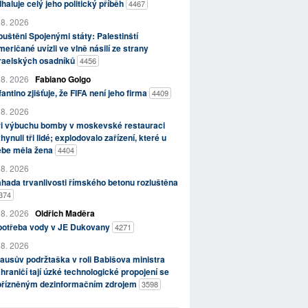
haluje celý jeho politický příběh
4467
 8. 2026
uštěni Spojenými státy: Palestinští
eričané uvízli ve vlně násilí ze strany
zraelských osadníků
4456
 8. 2026
Fabiano Golgo
fantino zjišťuje, že FIFA není jeho firma
4409
 8. 2026
ři výbuchu bomby v moskevské restauraci
hynuli tři lidé; explodovalo zařízení, které u
ebe měla žena
4404
 8. 2026
hada trvanlivosti římského betonu rozluštěna
374
 8. 2026
Oldřich Maděra
potřeba vody v JE Dukovany
4271
 8. 2026
ausův podržtaška v roli Babišova ministra
hraničí tají úzké technologické propojení se
přízněným dezinformačním zdrojem
3598