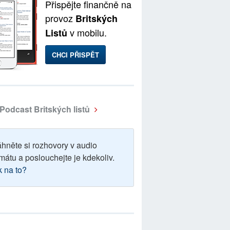
Přispějte finančně na
provoz
Britských
v mobilu.
Listů
CHCI PŘISPĚT
Podcast Britských listů
áhněte si rozhovory v audio
mátu a poslouchejte je kdekoliv.
k na to?