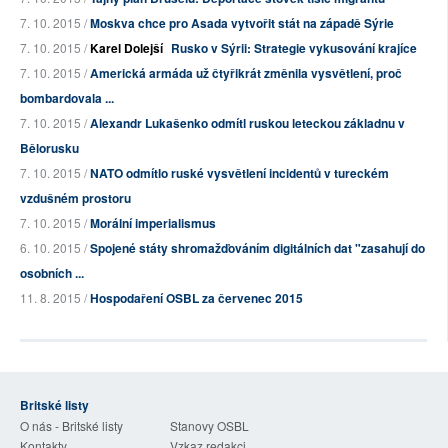
7. 10. 2015 /
Moskva chce pro Asada vytvořit stát na západě Sýrie
7. 10. 2015 /
Karel Dolejší
Rusko v Sýrii: Strategie vykusování krajíce
7. 10. 2015 /
Americká armáda už čtyřikrát změnila vysvětlení, proč
bombardovala ...
7. 10. 2015 /
Alexandr Lukašenko odmítl ruskou leteckou základnu v
Bělorusku
7. 10. 2015 /
NATO odmítlo ruské vysvětlení incidentů v tureckém
vzdušném prostoru
7. 10. 2015 /
Morální imperialismus
6. 10. 2015 /
Spojené státy shromažďováním digitálních dat "zasahují do
osobních ...
11. 8. 2015 /
Hospodaření OSBL za červenec 2015
Britské listy
O nás - Britské listy
Stanovy OSBL
Kontakty
Vzkaz redakci