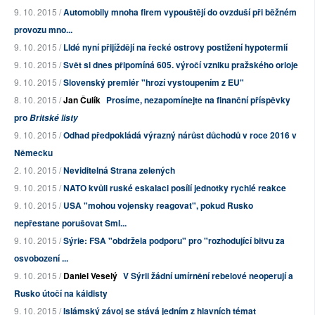
9. 10. 2015 /
Automobily mnoha firem vypouštějí do ovzduší při běžném
provozu mno...
9. 10. 2015 /
LIdé nyní přijíždějí na řecké ostrovy postižení hypotermií
9. 10. 2015 /
Svět si dnes připomíná 605. výročí vzniku pražského orloje
9. 10. 2015 /
Slovenský premiér "hrozí vystoupením z EU"
8. 10. 2015 /
Jan Čulík
Prosíme, nezapomínejte na finanční příspěvky
pro
Britské listy
9. 10. 2015 /
Odhad předpokládá výrazný nárůst důchodů v roce 2016 v
Německu
2. 10. 2015 /
Neviditelná Strana zelených
9. 10. 2015 /
NATO kvůli ruské eskalaci posílí jednotky rychlé reakce
9. 10. 2015 /
USA "mohou vojensky reagovat", pokud Rusko
nepřestane porušovat Sml...
9. 10. 2015 /
Sýrie: FSA "obdržela podporu" pro "rozhodující bitvu za
osvobození ...
9. 10. 2015 /
Daniel Veselý
V Sýrii žádní umírnění rebelové neoperují a
Rusko útočí na káidisty
9. 10. 2015 /
Islámský závoj se stává jedním z hlavních témat