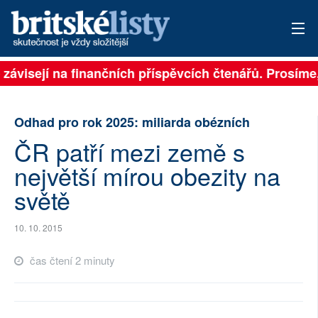
 závisejí na finančních příspěvcích čtenářů. Prosíme, 
PŘIHLÁSIT
AKTUÁLNÍ VYDÁNÍ
Odhad pro rok 2025: miliarda obézních
ARCHIV
ČR patří mezi země s
největší mírou obezity na
ROZHOVORY
světě
TÉMATA
10. 10. 2015
NEJČTENĚJŠÍ ZA 7 DNÍ
čas čtení 2 minuty
AUTOŘI
PŘÍSPĚVKY NA PROVOZ