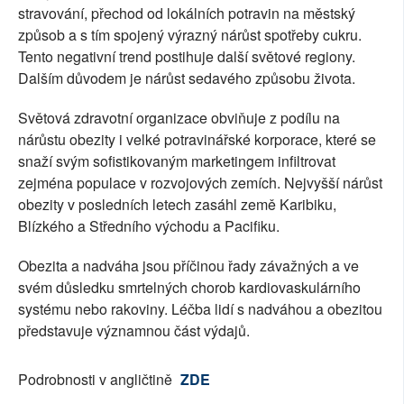
stravování, přechod od lokálních potravin na městský
způsob a s tím spojený výrazný nárůst spotřeby cukru.
Tento negativní trend postihuje další světové regiony.
Dalším důvodem je nárůst sedavého způsobu života.
Světová zdravotní organizace obviňuje z podílu na
nárůstu obezity i velké potravinářské korporace, které se
snaží svým sofistikovaným marketingem infiltrovat
zejména populace v rozvojových zemích. Nejvyšší nárůst
obezity v posledních letech zasáhl země Karibiku,
Blízkého a Středního východu a Pacifiku.
Obezita a nadváha jsou příčinou řady závažných a ve
svém důsledku smrtelných chorob kardiovaskulárního
systému nebo rakoviny. Léčba lidí s nadváhou a obezitou
představuje významnou část výdajů.
Podrobnosti v angličtině
ZDE