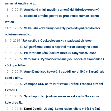
nenávist Angličanů v...
11. 10. 2015 /
Angličané milují muslimy a nenávidí Středoevropany?
11. 10. 2015 /
Izraelská armáda postřelila pracovnici Human Rights
Watch
11. 10. 2015 /
Velké tabákové firmy dosáhly podvodnými prostředky
odložení neznačk...
9. 10. 2015 /
Jak se žilo v Československu v padesátých letech
10. 10. 2015 /
ČR patří mezi země s největší mírou obezity na světě
10. 10. 2015 /
Při teroristickém útoku v Turecku zahynulo 97 osob
10. 10. 2015 /
Varoufakis: Východoevropané jsou sobci - v ekonomice i
vůči uprchlíkům
10. 10. 2015 /
Američané jsou šokování tragédií uprchlíků v Evropě, ale
sami s nim...
10. 10. 2015 /
Zástupce OSN ostře zkritizoval Británii, Francii a střední
Evropu z...
10. 10. 2015 /
Syrští uprchlíci jezdí ve snaze získat azyl v Norsku na
kole přes R...
10. 10. 2015 /
Karel Dolejší
Jediný, komu ruské nálety v Sýrii reálně