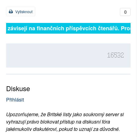
0
Vytisknout
lně závisejí na finančních příspěvcích čtenářů. Prosím
16532
Diskuse
Přihlásit
Upozorňujeme, že Britské listy jako soukromý server si
vyhrazují právo blokovat přístup na diskusní fóra
jakémukoliv diskutérovi, pokud to uznají za důvodné.