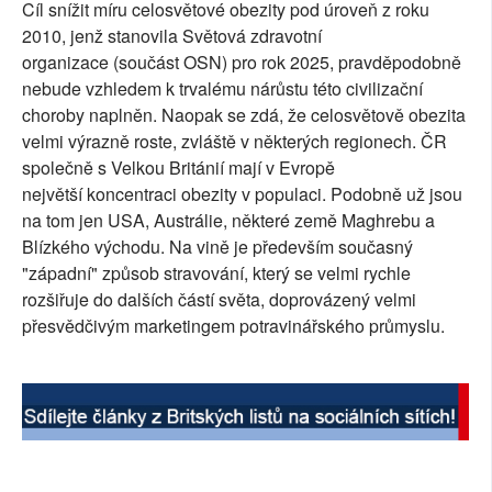
Cíl snížit míru celosvětové obezity pod úroveň z roku
SOCIÁLNÍ SÍTĚ
2010, jenž stanovila Světová zdravotní
organizace (součást OSN) pro rok 2025, pravděpodobně
RUBRIKY
nebude vzhledem k trvalému nárůstu této civilizační
choroby naplněn. Naopak se zdá, že celosvětově obezita
PLNÁ VERZE STRÁNEK
velmi výrazně roste, zvláště v některých regionech. ČR
společně s Velkou Británií mají v Evropě
největší koncentraci obezity v populaci. Podobně už jsou
na tom jen USA, Austrálie, některé země Maghrebu a
Blízkého východu. Na vině je především současný
"západní" způsob stravování, který se velmi rychle
rozšiřuje do dalších částí světa, doprovázený velmi
přesvědčivým marketingem potravinářského průmyslu.