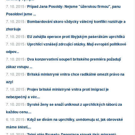
7. 10. 2015 /
Případ Jana Posoldy: Nejsme "úžerskou firmou", panu
Posoldovi jsme ...
7. 10. 2015 /
Bombardování skoro vždycky válečný konflikt rozšiřuje a
zhoršuje
7. 10. 2015 /
EU zahájila operace proti libyjským pašerákům uprchlíků
7. 10. 2015 /
Uprchlíci vznášejí zdrcující otázky. Mají evropští politikové
odpov...
7. 10. 2015 /
Dva konzervativní soupeři britského premiéra požadují
zákaz vstupu ...
7. 10. 2015 /
Britská ministryně vnitra chce radikálně omezit právo na
azyl
7. 10. 2015 /
Projev britské ministryně vnitra proti imigraci je
nebezpečný a věc...
7. 10. 2015 /
Syrské ženy se snaží uniknout z uprchlických táborů za
každou cenu....
6. 10. 2015 /
Když se dívám na uprchlíky, uvědomuju si, jak obrovské
máme štěstí,...
7. 10. 2015 /
Tajný plán Bruselu: Deportace stovek tisíc migrantů