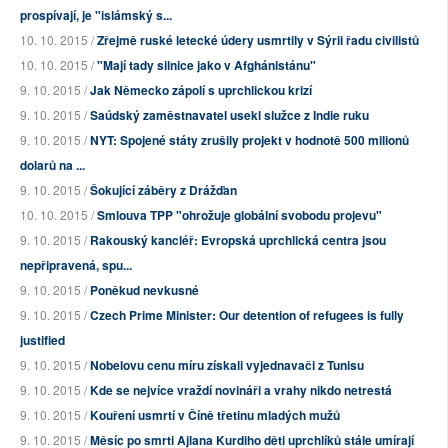
prospívají, je "islámský s...
10. 10. 2015 /
Zřejmě ruské letecké údery usmrtily v Sýrii řadu civilistů
10. 10. 2015 /
"Mají tady silnice jako v Afghánistánu"
9. 10. 2015 /
Jak Německo zápolí s uprchlickou krizí
9. 10. 2015 /
Saúdský zaměstnavatel usekl služce z Indie ruku
9. 10. 2015 /
NYT: Spojené státy zrušily projekt v hodnotě 500 milionů
dolarů na ...
9. 10. 2015 /
Šokující záběry z Drážďan
10. 10. 2015 /
Smlouva TPP "ohrožuje globální svobodu projevu"
9. 10. 2015 /
Rakouský kancléř: Evropská uprchlická centra jsou
nepřipravená, spu...
9. 10. 2015 /
Poněkud nevkusné
9. 10. 2015 /
Czech Prime Minister: Our detention of refugees is fully
justified
9. 10. 2015 /
Nobelovu cenu míru získali vyjednavači z Tunisu
9. 10. 2015 /
Kde se nejvíce vraždí novináři a vrahy nikdo netrestá
9. 10. 2015 /
Kouření usmrtí v Číně třetinu mladých mužů
9. 10. 2015 /
Měsíc po smrti Ajlana Kurdiho děti uprchlíků stále umírají