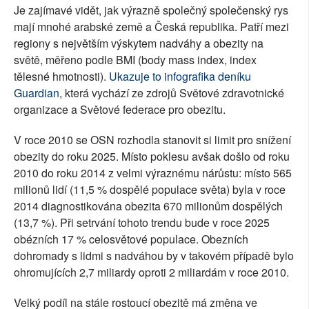
Je zajímavé vidět, jak výrazně společný společenský rys
mají mnohé arabské země a Česká republika. Patří mezi
regiony s největším výskytem nadváhy a obezity na
světě, měřeno podle BMI (body mass index, index
tělesné hmotnosti).
Ukazuje to infografika deníku
Guardian
, která vychází ze zdrojů Světové zdravotnické
organizace a Světové federace pro obezitu.
V roce 2010 se OSN rozhodla stanovit si limit pro snížení
obezity do roku 2025. Místo poklesu avšak došlo od roku
2010 do roku 2014 z velmi výraznému nárůstu: místo 565
milionů lidí (11,5 % dospělé populace světa) byla v roce
2014 diagnostikována obezita 670 milionům dospělých
(13,7 %). Při setrvání tohoto trendu bude v roce 2025
obézních 17 % celosvětové populace. Obezních
dohromady s lidmi s nadváhou by v takovém případě bylo
ohromujících 2,7 miliardy oproti 2 miliardám v roce 2010.
Velký podíl na stále rostoucí obezitě má změna ve