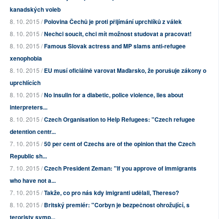
kanadských voleb
8. 10. 2015 /
Polovina Čechů je proti přijímání uprchlíků z válek
8. 10. 2015 /
Nechci soucit, chci mít možnost studovat a pracovat!
8. 10. 2015 /
Famous Slovak actress and MP slams anti-refugee
xenophobia
8. 10. 2015 /
EU musí oficiálně varovat Maďarsko, že porušuje zákony o
uprchlících
8. 10. 2015 /
No insulin for a diabetic, police violence, lies about
interpreters...
8. 10. 2015 /
Czech Organisation to Help Refugees: "Czech refugee
detention centr...
7. 10. 2015 /
50 per cent of Czechs are of the opinion that the Czech
Republic sh...
7. 10. 2015 /
Czech President Zeman: "If you approve of immigrants
who have not a...
7. 10. 2015 /
Takže, co pro nás kdy imigranti udělali, Thereso?
8. 10. 2015 /
Britský premiér: "Corbyn je bezpečnost ohrožující, s
teroristy symp...