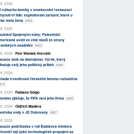
 8. 2026
ři výbuchu bomby v moskevské restauraci
hynuli tři lidé; explodovalo zařízení, které u
ebe měla žena
4403
 8. 2026
uštěni Spojenými státy: Palestinští
eričané uvízli ve vlně násilí ze strany
zraelských osadníků
4403
 8. 2026
Petr Waniek Horváth
ausův útok na důstojnost. Výrok, který
haluje celý jeho politický příběh
4394
 8. 2026
hada trvanlivosti římského betonu rozluštěna
373
 8. 2026
Fabiano Golgo
fantino zjišťuje, že FIFA není jeho firma
4355
 8. 2026
Oldřich Maděra
potřeba vody v JE Dukovany
4267
 8. 2026
ausův podržtaška v roli Babišova ministra
hraničí tají úzké technologické propojení se