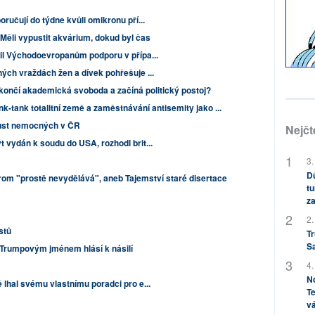
oručují do týdne kvůli omikronu pří...
Měli vypustit akvárium, dokud byl čas
bil Východoevropanům podporu v přípa...
ných vraždách žen a dívek pohřešuje ...
 končí akademická svoboda a začíná politický postoj?
nk-tank totalitní země a zaměstnávání antisemity jako ...
růst nemocných v ČR
Nejčt
t vydán k soudu do USA, rozhodl brit...
3.
Dů
om "prostě nevydělává", aneb Tajemství staré disertace
tu
za
2.
istů
Tr
S
Trumpovým jménem hlásí k násilí
4.
No
ě lhal svému vlastnímu poradci pro e...
Te
vá