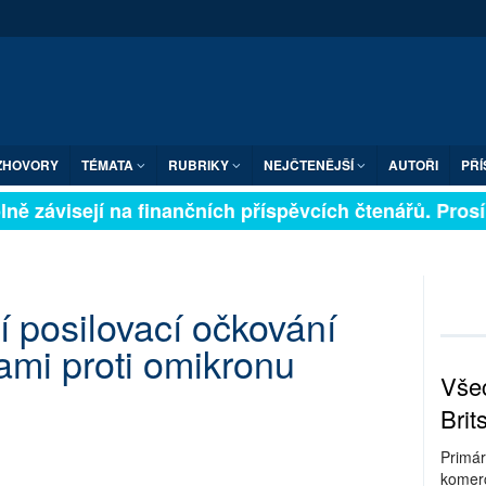
ZHOVORY
TÉMATA
RUBRIKY
NEJČTENĚJŠÍ
AUTOŘI
PŘÍ
ně závisejí na finančních příspěvcích čtenářů. Prosíme
í posilovací očkování
ami proti omikronu
Všec
Brit
Primár
komerc