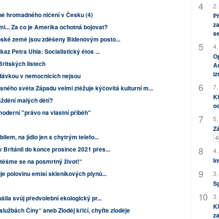
2.
ně hromadného ničení v Česku (4)
P
za
mi... Za co je Amerika ochotná bojovat?
s
ské země jsou zděšeny Bidenovým posto...
4.
az Petra Uhla: Socialistický étos ...
Op
Britských listech
Am
i
í dávkou v nemocnicích nejsou
7.
ného světa Západu velmi ztěžuje kýčovitá kulturní m...
Kl
aždění malých dětí?
od
moderní "právo na vlastní příběh"
5.
Zá
ilem, na jídlo jen s chytrým telefo...
4
Británii do konce prosince 2021 přes...
4.
In
 těšme se na posmrtný život!“
3.
e polovinu emisí skleníkových plynů...
S
3.
šila svůj předvolební ekologický pr...
Kl
lužbách Číny“ aneb Zloděj křičí, chyťte zloděje
za