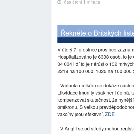
čas čtení 1 minuta
V úterý 7. prosince prosince zazn
Hospitalizováno je 6338 osob, to j
34 034 lidí to je nárůst o 132 mrtvý
2219 na 100 000, 1025 na 100 000 
- Varianta omikron se dokáže částe
Likvidace imunity však není úplná, t
kompenzovat skutečnost, že nynější
omikronu. S velkou pravděpodobností
vakcíny jsou efektivní.
ZDE
- V Anglii se od středy mohou registr