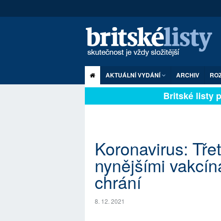
AKTUÁLNÍ VYDÁNÍ
ARCHIV
RO
Britské listy pl
Koronavirus: Třet
nynějšími vakcín
chrání
8. 12. 2021