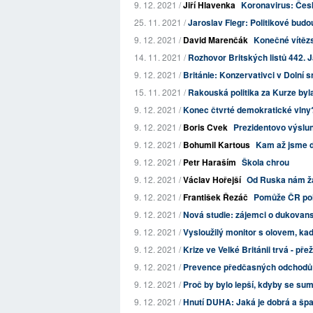
9. 12. 2021 /
Jiří Hlavenka
Koronavirus: Česko
25. 11. 2021 /
Jaroslav Flegr: Politikové budo
9. 12. 2021 /
David Marenčák
Konečné vítěz
14. 11. 2021 /
Rozhovor Britských listů 442. J
9. 12. 2021 /
Británie: Konzervativci v Dolní s
15. 11. 2021 /
Rakouská politika za Kurze byl
9. 12. 2021 /
Konec čtvrté demokratické vlny?
9. 12. 2021 /
Boris Cvek
Prezidentovo výslun
9. 12. 2021 /
Bohumil Kartous
Kam až jsme do
9. 12. 2021 /
Petr Haraším
Škola chrou
9. 12. 2021 /
Václav Hořejší
Od Ruska nám žá
9. 12. 2021 /
František Řezáč
Pomůže ČR pols
9. 12. 2021 /
Nová studie: zájemci o dukovansk
9. 12. 2021 /
Vysloužilý monitor s olovem, kad
9. 12. 2021 /
Krize ve Velké Británii trvá - pře
9. 12. 2021 /
Prevence předčasných odchodů 
9. 12. 2021 /
Proč by bylo lepší, kdyby se su
9. 12. 2021 /
Hnutí DUHA: Jaká je dobrá a šp