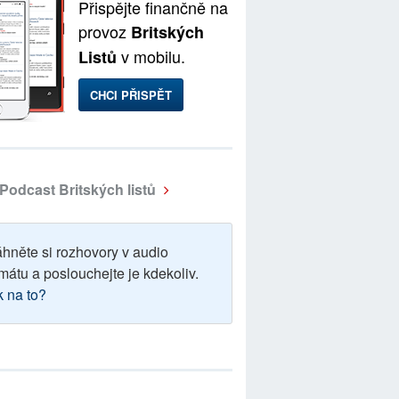
Přispějte finančně na
provoz
Britských
v mobilu.
Listů
CHCI PŘISPĚT
Podcast Britských listů
áhněte si rozhovory v audio
mátu a poslouchejte je kdekoliv.
k na to?