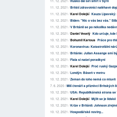
11. 12. 2021 /
Rusko dál šíří smrt v Sýrii
11. 12. 2021 /
Britští zdravotníci naléhavě dop
11. 12. 2021 /
Karel Dolejší
Kauza Lipavský: 
10. 12. 2021 /
Biden: "Nic o vás bez vás." Slí
11. 12. 2021 /
V Británii se po několika nedáv
10. 12. 2021 /
Daniel Veselý
Kdo určuje, kde
10. 12. 2021 /
Bohumil Kartous
Práce pro thi
10. 12. 2021 /
Koronavirus: Katastrofální ná
10. 12. 2021 /
Británie: Julian Assange smí bý
10. 12. 2021 /
Fiala si našel poradkyni
10. 12. 2021 /
Karel Dolejší
Proč ruský Gazpr
10. 12. 2021 /
Londýn: Báseň v metru
10. 12. 2021 /
Zeman do toho nemá co mluvit
7. 6. 2020 /
Milí čtenáři a příznivci Britských l
10. 12. 2021 /
USA: Republikánská strana se 
10. 12. 2021 /
Karel Dolejší
Mýlit se je lidské
10. 12. 2021 /
Krize v Británii: Johnson zřejm
10. 12. 2021 /
Hospodářské noviny...