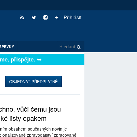
Přihlásit
SPĚVKY
, přispějte. ➥
OBJEDNAT PŘEDPLATNÉ
hno, vůči čemu jsou
ské listy opakem
ním obsahem současných novin je
ionalizované zpravodajství zpracované