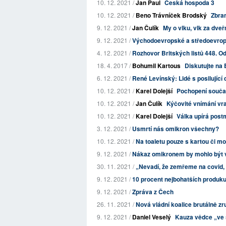
10. 12. 2021 /
Jan Paul
Česká hospoda 3
10. 12. 2021 /
Beno Trávníček Brodský
Zbra
9. 12. 2021 /
Jan Čulík
My o vlku, vlk za dveř
9. 12. 2021 /
Východoevropské a středoevrop
4. 12. 2021 /
Rozhovor Britských listů 448. Odk
18. 4. 2017 /
Bohumil Kartous
Diskutujte na 
6. 12. 2021 /
René Levínský: Lidé s posilujíc
10. 12. 2021 /
Karel Dolejší
Pochopení součas
10. 12. 2021 /
Jan Čulík
Kýčovité vnímání vr
10. 12. 2021 /
Karel Dolejší
Válka upírá post
3. 12. 2021 /
Usmrtí nás omikron všechny?
10. 12. 2021 /
Na toaletu pouze s kartou či mob
9. 12. 2021 /
Nákaz omikronem by mohlo být v 
30. 11. 2021 /
„Nevadí, že zemřeme na covid,
9. 12. 2021 /
10 procent nejbohatších produkuj
9. 12. 2021 /
Zpráva z Čech
26. 11. 2021 /
Nová vládní koalice brutálně zru
9. 12. 2021 /
Daniel Veselý
Kauza vědce „ve s