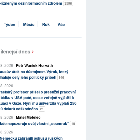
přízněným dezinformačním zdrojem
3596
Týden
Měsíc
Rok
Vše
ílenější dnes
 8. 2026
Petr Waniek Horváth
ausův útok na důstojnost. Výrok, který
haluje celý jeho politický příběh
146
 8. 2026
raelský profesor přišel o prestižní pracovní
bídku v USA poté, co se veřejně vyjádřil k
tuaci v Gaze. Nyní mu univerzita vyplatí 250
00 dolarů odškodného
21
 8. 2026
Matěj Metelec
kdo nepozoruje svůj vlastní „soumrak“
19
 8. 2026
 Německu zabránili pokusu ruských