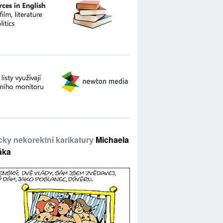
icky nekorektní karikatury
Michaela
áka