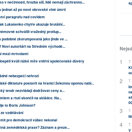
 v nečinnosti, hrozba sílí, lidé nemají záchranno...
s
u jednat až po nové obrovské vlně úmrtí
ství paragrafu nad covidem
ak Lukašenko chytře ukazuje brutální...
němovně schválili vražedný protiup...
a podobně zkorumpovaná jako jinde ve ...
 Noví autoritáři na Středním východě...
Nejsd
í mezi mrtvolami
spěli kvůli nízké míře vnitřní společenské důvěry
7.
Kl
od
dné nebezpečí nehrozí
7.
ké diktatuře postavit na hranici železnou oponou nabi...
Iz
ý tendr nezvládají dodržovat ceny a...
na
si
miem a rtutí skončil na skládce. Na...
0
žije to Boris Johnson?
7.
ze vzdělávání
Ni
mmit pro demokracii vůbec nekonal
7.
atná zemědělská praxe? Záznam a preze...
V