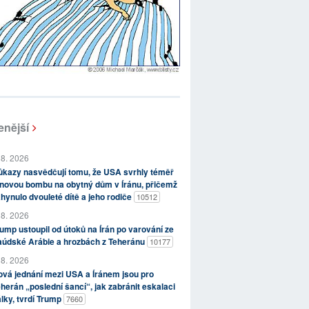
enější
 8. 2026
kazy nasvědčují tomu, že USA svrhly téměř
novou bombu na obytný dům v Íránu, přičemž
hynulo dvouleté dítě a jeho rodiče
10512
 8. 2026
ump ustoupil od útoků na Írán po varování ze
aúdské Arábie a hrozbách z Teheránu
10177
 8. 2026
vá jednání mezi USA a Íránem jsou pro
herán „poslední šancí“, jak zabránit eskalaci
lky, tvrdí Trump
7660