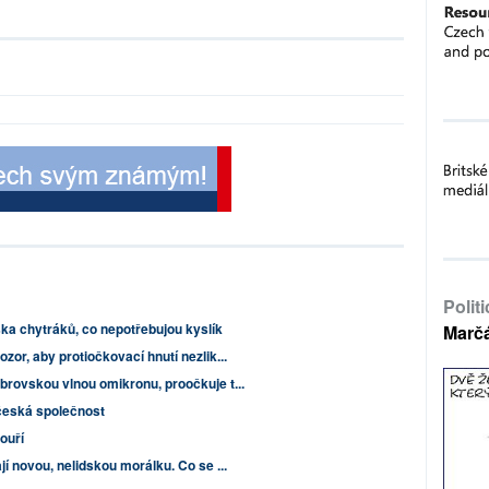
Polit
ka chytráků, co nepotřebujou kyslík
Marč
zor, aby protiočkovací hnutí nezlik...
brovskou vlnou omikronu, proočkuje t...
česká společnost
ouří
í novou, nelidskou morálku. Co se ...