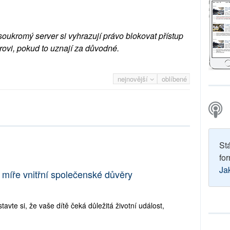
soukromý server si vyhrazují právo blokovat přístup
rovi, pokud to uznají za důvodné.
nejnovější
oblíbené
St
for
Ja
 míře vnitřní společenské důvěry
avte si, že vaše dítě čeká důležitá životní událost,