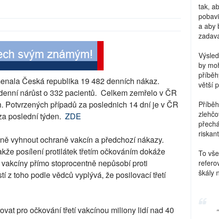
tak, a
pobavi
a aby 
zadava
Výsled
by moh
příběh
amenala Česká republika 19 482 denních nákaz.
větší 
e denní nárůst o 332 pacientů. Celkem zemřelo v ČR
ch. Potvrzených případů za poslednich 14 dní je v ČR
Příběh
zlehčo
za poslední týden.
ZDE
přechá
riskant
čně vyhnout ochraně vakcín a předchozí nákazy.
akže posílení protilátek třetím očkováním dokáže
To vše
 vakcíny přímo stoprocentně nepůsobí proti
refero
škály 
 z toho podle vědců vyplývá, že posilovací třetí
ovat pro očkování třetí vakcínou miliony lidí nad 40