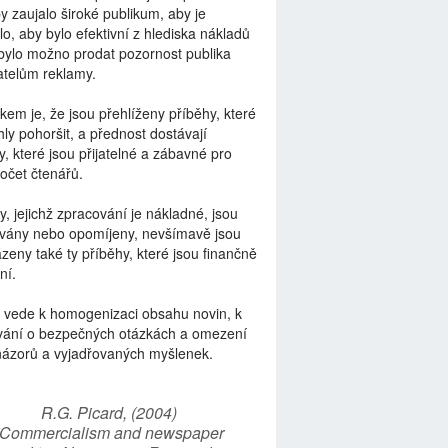
by zaujalo široké publikum, aby je
lo, aby bylo efektivní z hlediska nákladů
bylo možno prodat pozornost publika
telům reklamy.
kem je, že jsou přehlíženy příběhy, které
ly pohoršit, a přednost dostávají
y, které jsou přijatelné a zábavné pro
počet čtenářů.
y, jejichž zpracování je nákladné, jsou
vány nebo opomíjeny, nevšímavě jsou
zeny také ty příběhy, které jsou finančně
ní.
 vede k homogenizaci obsahu novin, k
vání o bezpečných otázkách a omezení
názorů a vyjadřovaných myšlenek.
R.G. Picard, (2004)
“Commercialism and newspaper