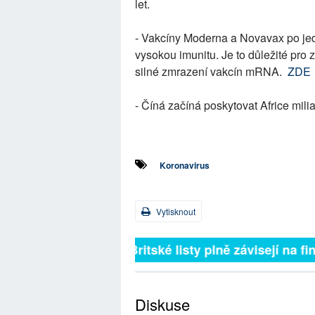
let.
- Vakcíny Moderna a Novavax po je
vysokou imunitu. Je to důležité pro z
silné zmrazení vakcín mRNA.
ZDE
- Číná začíná poskytovat Africe mili
Koronavirus
Vytisknout
Britské listy plně závisejí na f
Diskuse