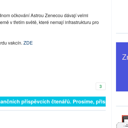
dnom očkování Astrou Zenecou dávají velmi
emě v třetím světě, které nemají infrastrukturu pro
ardu vakcín.
ZDE
3
inančních příspěvcích čtenářů. Prosíme, přispějte. ➥