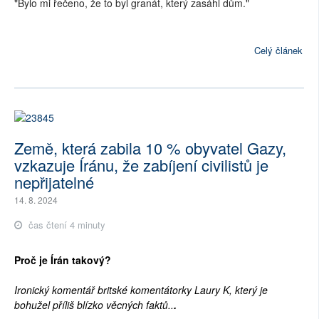
"Bylo mi řečeno, že to byl granát, který zasáhl dům."
Celý článek
Země, která zabila 10 % obyvatel Gazy,
vzkazuje Íránu, že zabíjení civilistů je
nepřijatelné
14. 8. 2024
čas čtení 4 minuty
Proč je Írán takový?
Ironický komentář britské komentátorky Laury K, který je
bohužel příliš blízko věcných faktů..
.