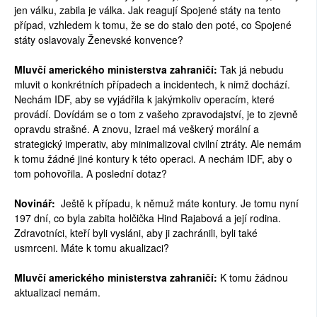
jen válku, zabila je válka. Jak reagují Spojené státy na tento
případ, vzhledem k tomu, že se do stalo den poté, co Spojené
státy oslavovaly Ženevské konvence?
Mluvčí amerického ministerstva zahraničí:
Tak já nebudu
mluvit o konkrétních případech a incidentech, k nimž dochází.
Nechám IDF, aby se vyjádřila k jakýmkoliv operacím, které
provádí. Dovídám se o tom z vašeho zpravodajství, je to zjevně
opravdu strašné. A znovu, Izrael má veškerý morální a
strategický imperativ, aby minimalizoval civilní ztráty. Ale nemám
k tomu žádné jiné kontury k této operaci. A nechám IDF, aby o
tom pohovořila. A poslední dotaz?
Novinář:
Ještě k případu, k němuž máte kontury. Je tomu nyní
197 dní, co byla zabita holčička Hind Rajabová a její rodina.
Zdravotníci, kteří byli vysláni, aby ji zachránili, byli také
usmrceni. Máte k tomu akualizaci?
Mluvčí amerického ministerstva zahraničí:
K tomu žádnou
aktualizaci nemám.