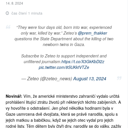
14. 8. 2024
čas čtení 1 minuta
“They were four days old, born into war, experienced
only war, killed by war.” Zeteo’s
@prem_thakker
questions the State Department about the killing of two
newborn twins in Gaza.
Subscribe to Zeteo to support independent and
unfiltered journalism.
https://t.co/X3GkKbDl2z
pic.twitter.com/8SUKkfVTZe
— Zeteo (@zeteo_news)
August 13, 2024
Novinář:
Vím, že americké ministerstvo zahraničí vydalo určitá
prohlášení litující ztrátu životů při některých těchto zabíjeních. A
vy hovoříte o odstrašení. Jen před několika hodinami byla v
Gaze usmrcena dvě dvojčata, která se právě narodila, spolu s
jejich matkou a babičkou, když se jejich otec vydal pro jejich
rodné listy. Těm dětem byly čtyři dny, narodily se do války, zažily