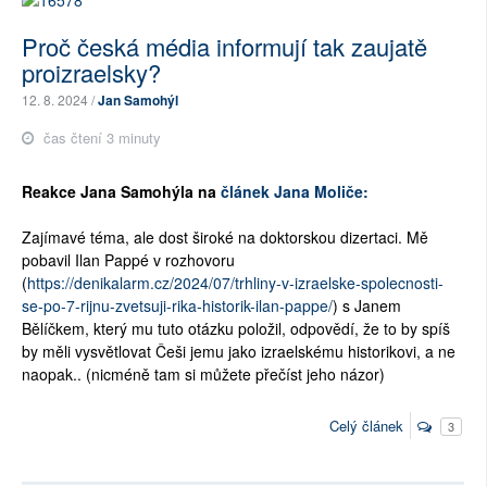
Proč česká média informují tak zaujatě
proizraelsky?
12. 8. 2024 /
Jan Samohýl
čas čtení 3 minuty
Reakce Jana Samohýla na
článek Jana Moliče:
Zajímavé téma, ale dost široké na doktorskou dizertaci. Mě
pobavil Ilan Pappé v rozhovoru
(
https://denikalarm.cz/2024/07/trhliny-v-izraelske-spolecnosti-
se-po-7-rijnu-zvetsuji-rika-historik-ilan-pappe/
) s Janem
Bělíčkem, který mu tuto otázku položil, odpovědí, že to by spíš
by měli vysvětlovat Češi jemu jako izraelskému historikovi, a ne
naopak.. (nicméně tam si můžete přečíst jeho názor)
Celý článek
3