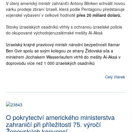
V úterý americký ministr zahraničí Antony Blinken schválil novou
várku prodeje zbraní Izraeli, která podle Pentagonu představuje
vojenské vybavení v celkové hodnotě
přes 20 miliard dolarů.
Stovky izraelských osadníků vtrhly s ochranou izraelské policie
do okupované východojeruzalémské mešity Al-Aksá
Izraelský krajně pravicový ministr národní bezpečnosti Itamar
Ben Gvir spolu se svým kolegou ze strany Židovská síla a
ministrem Jicchakem Wasserlaufem vtrhli do mešity Al-Aksá v
doprovodu více než 1 000 izraelských osadníků
Celý článek
O pokrytectví amerického ministerstva
zahraničí při příležitosti 75. výročí
Ženevských konvencí