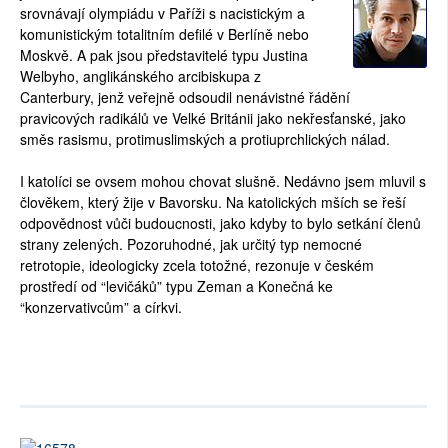
srovnávají olympiádu v Paříži s nacistickým a
komunistickým totalitním defilé v Berlíně nebo
Moskvě. A pak jsou představitelé typu Justina
Welbyho, anglikánského arcibiskupa z
Canterbury, jenž veřejně odsoudil nenávistné řádění
pravicových radikálů ve Velké Británii jako nekřesťanské, jako
směs rasismu, protimuslimských a protiuprchlických nálad.
I katolíci se ovsem mohou
chovat slušně. Nedávno jsem mluvil s
člověkem, který žije v Bavorsku. Na katolických mších se řeší
odpovědnost vůči budoucnosti, jako kdyby to bylo setkání členů
strany zelených. Pozoruhodné, jak určitý typ nemocné
retrotopie, ideologicky zcela totožné, rezonuje v českém
prostředí od “levičáků” typu Zeman a Konečná ke
“konzervativcům” a církvi.