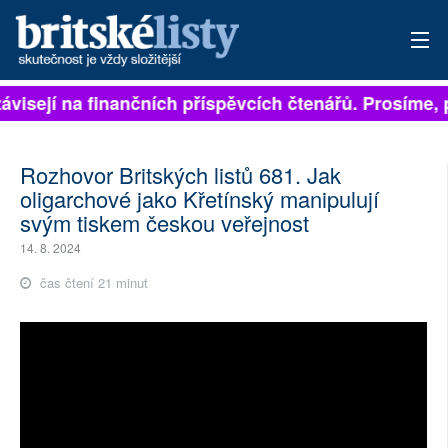
visejí na finančních příspěvcích čtenářů. Prosíme, při
PŘIHLÁSIT
AKTUÁLNÍ VYDÁNÍ
Rozhovor Britských listů 681. Jak
oligarchové jako Křetínský manipulují
ARCHIV
svým tiskem českou veřejnost
ROZHOVORY
14. 8. 2024
čas čtení 21 minut
TÉMATA
NEJČTENĚJŠÍ ZA 7 DNÍ
AUTOŘI
PŘÍSPĚVKY NA PROVOZ