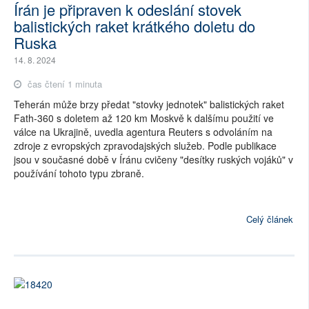
Írán je připraven k odeslání stovek
balistických raket krátkého doletu do
Ruska
14. 8. 2024
čas čtení 1 minuta
Teherán může brzy předat "stovky jednotek" balistických raket
Fath-360 s doletem až 120 km Moskvě k dalšímu použití ve
válce na Ukrajině, uvedla agentura Reuters s odvoláním na
zdroje z evropských zpravodajských služeb. Podle publikace
jsou v současné době v Íránu cvičeny "desítky ruských vojáků" v
používání tohoto typu zbraně.
Celý článek