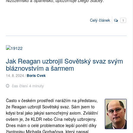
Nizozemsko a Španělsko,
upozorňuje Diego Stacey
.
Celý článek
1
Jak Reagan uzbrojil Sovětský svaz svým
bláznovstvím a šarmem
14. 8. 2024 /
Boris Cvek
čas čtení 4 minuty
Často v českém prostředí narážím na představu,
že Reagan uzbrojil Sovětský svaz. Sám jsem to
kdysi bral jako jakýsi samozřejmý axiom. Zvláštní
ovšem je, že KLDR nebo Čína nebyly uzbrojeny.
Dnes mám o celé problematice lepší ponětí díky
životopisu Michaila Gorbačova, který napsal