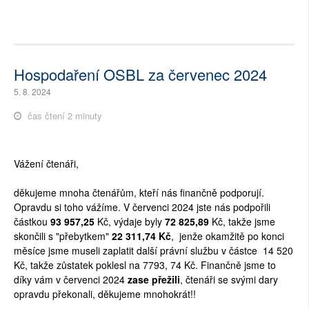
Hospodaření OSBL za červenec 2024
5. 8. 2024
čas čtení 2 minuty
Vážení čtenáři,
děkujeme mnoha čtenářům, kteří nás finančně podporují.
Opravdu si toho vážíme. V červenci 2024 jste nás podpořili
částkou
93 957,25
Kč, výdaje byly
72 825,89
Kč, takže jsme
skončili s "přebytkem"
22 311,74 Kč
,
jenže okamžitě po konci
měsíce jsme museli zaplatit další právní službu v částce
14 520
Kč, takže zůstatek poklesl na 7793, 74 Kč. Finančně jsme to
díky vám v červenci 2024
zase přežili
, čtenáři se svými dary
opravdu překonali, děkujeme mnohokrát!!