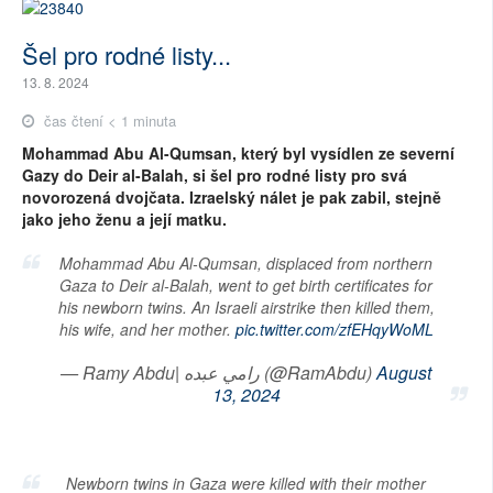
Šel pro rodné listy...
13. 8. 2024
čas čtení < 1 minuta
Mohammad Abu Al-Qumsan, který byl vysídlen ze severní
Gazy do Deir al-Balah, si šel pro rodné listy pro svá
novorozená dvojčata. Izraelský nálet je pak zabil, stejně
jako jeho ženu a její matku.
Mohammad Abu Al-Qumsan, displaced from northern
Gaza to Deir al-Balah, went to get birth certificates for
his newborn twins. An Israeli airstrike then killed them,
his wife, and her mother.
pic.twitter.com/zfEHqyWoML
— Ramy Abdu| رامي عبده (@RamAbdu)
August
13, 2024
Newborn twins in Gaza were killed with their mother