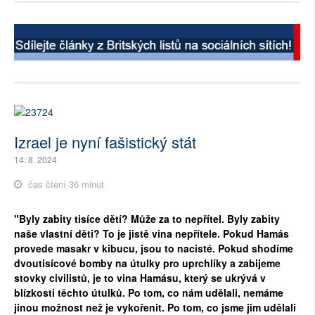
Izrael je nyní fašistický stát
14. 8. 2024
čas čtení 36 minut
"Byly zabity tisíce dětí? Může za to nepřítel. Byly zabity
naše vlastní děti? To je jistě vina nepřítele. Pokud Hamás
provede masakr v kibucu, jsou to nacisté. Pokud shodíme
dvoutisícové bomby na útulky pro uprchlíky a zabijeme
stovky civilistů, je to vina Hamásu, který se ukrývá v
blízkosti těchto útulků. Po tom, co nám udělali, nemáme
jinou možnost než je vykořenit. Po tom, co jsme jim udělali