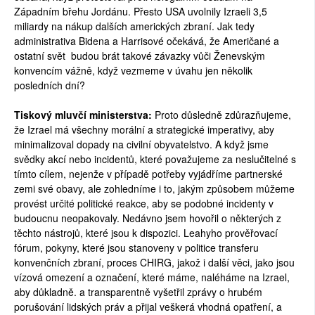
Západním břehu Jordánu. Přesto USA uvolnily Izraeli 3,5
miliardy na nákup dalších amerických zbraní. Jak tedy
administrativa Bidena a Harrisové očekává, že Američané a
ostatní svět budou brát takové závazky vůči Ženevským
konvencím vážně, když vezmeme v úvahu jen několik
posledních dní?
Tiskový mluvčí ministerstva:
Proto důsledně zdůrazňujeme,
že Izrael má všechny morální a strategické imperativy, aby
minimalizoval dopady na civilní obyvatelstvo. A když jsme
svědky akcí nebo incidentů, které považujeme za neslučitelné s
tímto cílem, nejenže v případě potřeby vyjádříme partnerské
zemi své obavy, ale zohledníme i to, jakým způsobem můžeme
provést určité politické reakce, aby se podobné incidenty v
budoucnu neopakovaly. Nedávno jsem hovořil o některých z
těchto nástrojů, které jsou k dispozici. Leahyho prověřovací
fórum, pokyny, které jsou stanoveny v politice transferu
konvenčních zbraní, proces CHIRG, jakož i další věci, jako jsou
vízová omezení a označení, které máme, naléháme na Izrael,
aby důkladně. a transparentně vyšetřil zprávy o hrubém
porušování lidských práv a přijal veškerá vhodná opatření, a