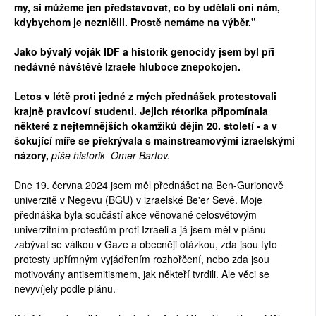
my, si můžeme jen představovat, co by udělali oni nám,
kdybychom je nezničili. Prostě nemáme na výběr."
Jako bývalý voják IDF a historik genocidy jsem byl při
nedávné návštěvě Izraele hluboce znepokojen.
Letos v létě proti jedné z mých přednášek protestovali
krajně pravicoví studenti. Jejich rétorika připomínala
některé z nejtemnějších okamžiků dějin 20. století - a v
šokující míře se překrývala s mainstreamovými izraelskými
názory,
píše historik Omer Bartov.
Dne 19. června 2024 jsem měl přednášet na Ben-Gurionově
univerzitě v Negevu (BGU) v izraelské Be'er Ševě. Moje
přednáška byla součástí akce věnované celosvětovým
univerzitním protestům proti Izraeli a já jsem měl v plánu
zabývat se válkou v Gaze a obecněji otázkou, zda jsou tyto
protesty upřímným vyjádřením rozhořčení, nebo zda jsou
motivovány antisemitismem, jak někteří tvrdili. Ale věci se
nevyvíjely podle plánu.