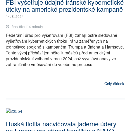
FBI vyšetřuje údajné íránské kybernetické
útoky na americké prezidentské kampaně
14. 8. 2024
čas čtení 4 minuty
Federální úřad pro vyšetřování (FBI) zahájil ostře sledované
vyšetřování kybernetických útoků Íránu zaměřených na
jednotlivce spojené s kampaněmi Trumpa a Bidena a Harrisové.
Tento vývoj přichází jen několik měsíců před americkými
prezidentskými volbami v roce 2024, což vyvolává obavy ze
zahraničního vměšování do volebního procesu.
Celý článek
Ruská flotila nacvičovala jaderné údery
na Evropu pro případ konfliktu s NATO