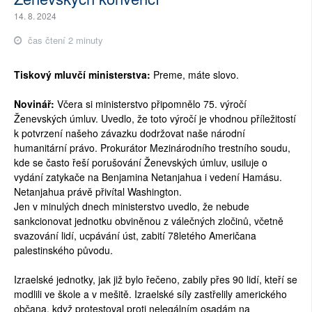
14. 8. 2024
čas čtení 2 minuty
Tiskový mluvčí ministerstva:
Preme, máte slovo.
Novinář:
Včera si ministerstvo připomnělo 75. výročí
Ženevských úmluv. Uvedlo, že toto výročí je vhodnou příležitostí
k potvrzení našeho závazku dodržovat naše národní
humanitární právo. Prokurátor Mezinárodního trestního soudu,
kde se často řeší porušování Ženevských úmluv, usiluje o
vydání zatykače na Benjamina Netanjahua i vedení Hamásu.
Netanjahua právě přivítal Washington.
Jen v minulých dnech ministerstvo uvedlo, že nebude
sankcionovat jednotku obviněnou z válečných zločinů, včetně
svazování lidí, ucpávání úst, zabití 78letého Američana
palestinského původu.
Izraelské jednotky, jak již bylo řečeno, zabily přes 90 lidí, kteří se
modlili ve škole a v mešitě. Izraelské síly zastřelily amerického
občana, když protestoval proti nelegálním osadám na