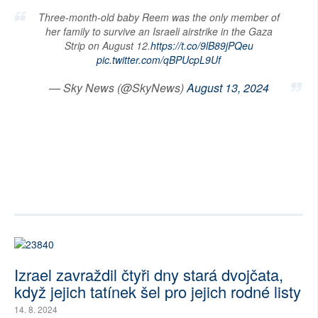
Three-month-old baby Reem was the only member of
her family to survive an Israeli airstrike in the Gaza
Strip on August 12.
https://t.co/9lB89jPQeu
pic.twitter.com/qBPUcpL9Uf
— Sky News (@SkyNews)
August 13, 2024
Izrael zavraždil čtyři dny stará dvojčata,
když jejich tatínek šel pro jejich rodné listy
14. 8. 2024