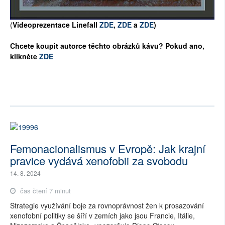
(
Videoprezentace Linefall
ZDE
,
ZDE
a
ZDE
)
Chcete koupit autorce těchto obrázků kávu? Pokud ano,
klikněte
ZDE
Femonacionalismus v Evropě: Jak krajní
pravice vydává xenofobii za svobodu
14. 8. 2024
čas čtení 7 minut
Strategie využívání boje za rovnoprávnost žen k prosazování
xenofobní politiky se šíří v zemích jako jsou Francie, Itálie,