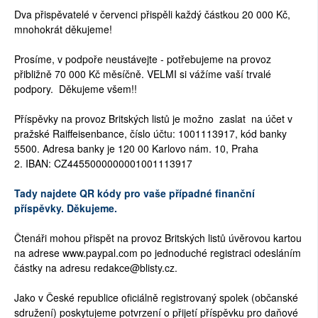
Dva přispěvatelé v červenci přispěli každý částkou 20 000 Kč,
mnohokrát děkujeme!
Prosíme, v podpoře neustávejte - potřebujeme na provoz
přibližně 70 000 Kč měsíčně. VELMI si vážíme vaší trvalé
podpory. Děkujeme všem!!
Příspěvky na provoz Britských listů je možno zaslat na účet v
pražské Raiffeisenbance, číslo účtu: 1001113917, kód banky
5500. Adresa banky je 120 00 Karlovo nám. 10, Praha
2. IBAN: CZ4455000000001001113917
Tady najdete QR kódy pro vaše případné finanční
příspěvky. Děkujeme.
Čtenáři mohou přispět na provoz Britských listů úvěrovou kartou
na adrese www.paypal.com po jednoduché registraci odesláním
částky na adresu redakce@blisty.cz.
Jako v České republice oficiálně registrovaný spolek (občanské
sdružení) poskytujeme potvrzení o přijetí příspěvku pro daňové