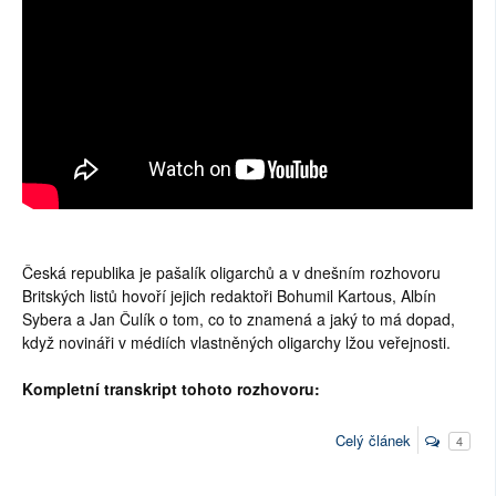
SOCIÁLNÍ SÍTĚ
RUBRIKY
PLNÁ VERZE STRÁNEK
Česká republika je pašalík oligarchů a v dnešním rozhovoru
Britských listů hovoří jejich redaktoři Bohumil Kartous, Albín
Sybera a Jan Čulík o tom, co to znamená a jaký to má dopad,
když novináři v médiích vlastněných oligarchy lžou veřejnosti.
Kompletní transkript tohoto rozhovoru:
Celý článek
4