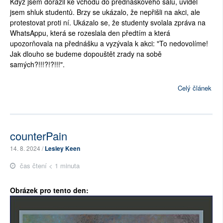
Když jsem dorazil ke vchodu do přednáškového sálu, uviděl
jsem shluk studentů. Brzy se ukázalo, že nepřišli na akci, ale
protestovat proti ní. Ukázalo se, že studenty svolala zpráva na
WhatsAppu, která se rozeslala den předtím a která
upozorňovala na přednášku a vyzývala k akci: "To nedovolíme!
Jak dlouho se budeme dopouštět zrady na sobě
samých?!!!?!?!!!".
Celý článek
counterPain
14. 8. 2024 /
Lesley Keen
čas čtení < 1 minuta
Obrázek pro tento den: