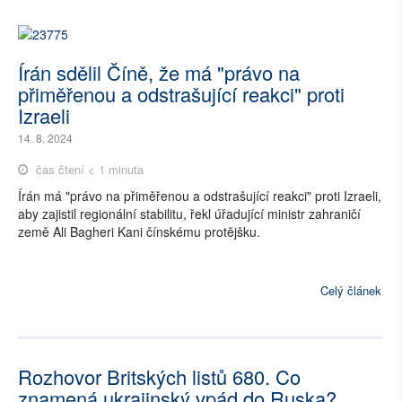
Írán sdělil Číně, že má "právo na
přiměřenou a odstrašující reakci" proti
Izraeli
14. 8. 2024
čas čtení < 1 minuta
Írán má "právo na přiměřenou a odstrašující reakci" proti Izraeli,
aby zajistil regionální stabilitu, řekl úřadující ministr zahraničí
země Ali Bagheri Kani čínskému protějšku.
Celý článek
Rozhovor Britských listů 680. Co
znamená ukrajinský vpád do Ruska?