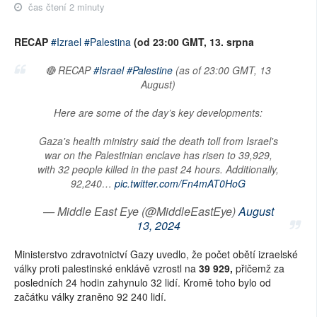
čas čtení 2 minuty
RECAP
#Izrael
#Palestina
(od 23:00 GMT, 13. srpna
🔴 RECAP
#Israel
#Palestine
(as of 23:00 GMT, 13
August)
Here are some of the day’s key developments:
Gaza's health ministry said the death toll from Israel's
war on the Palestinian enclave has risen to 39,929,
with 32 people killed in the past 24 hours. Additionally,
92,240…
pic.twitter.com/Fn4mAT0HoG
— Middle East Eye (@MiddleEastEye)
August
13, 2024
Ministerstvo zdravotnictví Gazy uvedlo, že počet obětí izraelské
války proti palestinské enklávě vzrostl na
39 929,
přičemž za
posledních 24 hodin zahynulo 32 lidí. Kromě toho bylo od
začátku války zraněno 92 240 lidí.