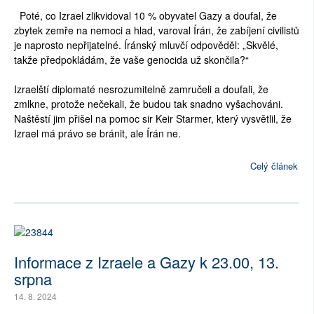
Poté, co Izrael zlikvidoval 10 % obyvatel Gazy a doufal, že
zbytek zemře na nemoci a hlad, varoval Írán, že zabíjení civilistů
je naprosto nepřijatelné. Íránský mluvčí odpověděl: „Skvělé,
takže předpokládám, že vaše genocida už skončila?“
Izraelští diplomaté nesrozumitelně zamručeli a doufali, že
zmlkne, protože nečekali, že budou tak snadno vyšachováni.
Naštěstí jim přišel na pomoc sir Keir Starmer, který vysvětlil, že
Izrael má právo se bránit, ale Írán ne.
Celý článek
Informace z Izraele a Gazy k 23.00, 13.
srpna
14. 8. 2024