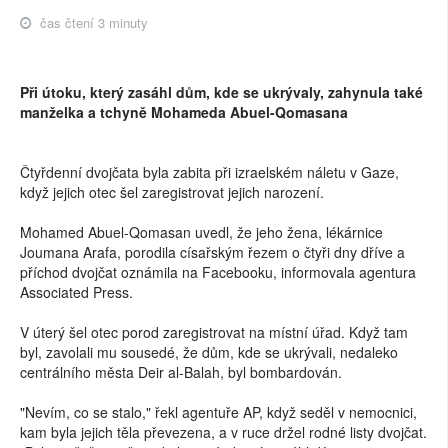
čas čtení 3 minuty
Při útoku, který zasáhl dům, kde se ukrývaly, zahynula také
manželka a tchyně Mohameda Abuel-Qomasana
Čtyřdenní dvojčata byla zabita při izraelském náletu v Gaze,
když jejich otec šel zaregistrovat jejich narození.
Mohamed Abuel-Qomasan uvedl, že jeho žena, lékárnice
Joumana Arafa, porodila císařským řezem o čtyři dny dříve a
příchod dvojčat oznámila na Facebooku, informovala agentura
Associated Press.
V úterý šel otec porod zaregistrovat na místní úřad. Když tam
byl, zavolali mu sousedé, že dům, kde se ukrývali, nedaleko
centrálního města Deir al-Balah, byl bombardován.
"Nevím, co se stalo," řekl agentuře AP, když seděl v nemocnici,
kam byla jejich těla převezena, a v ruce držel rodné listy dvojčat.