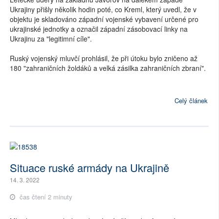
Ukrajiny přišly několik hodin poté, co Kreml, který uvedl, že v
objektu je skladováno západní vojenské vybavení určené pro
ukrajinské jednotky a označil západní zásobovací linky na
Ukrajinu za "legitimní cíle".
Ruský vojenský mluvčí prohlásil, že při útoku bylo zničeno až
180 "zahraničních žoldáků a velká zásilka zahraničních zbraní".
Celý článek
Situace ruské armády na Ukrajině
14. 3. 2022
čas čtení 2 minuty