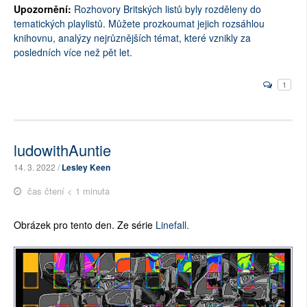
Upozornění:
Rozhovory Britských listů byly rozděleny do
tematických playlistů. Můžete prozkoumat jejich rozsáhlou
knihovnu, analýzy nejrůznějších témat, které vznikly za
posledních více než pět let.
1
ludowithAuntie
14. 3. 2022 /
Lesley Keen
čas čtení < 1 minuta
Obrázek pro tento den. Ze série
Linefall.