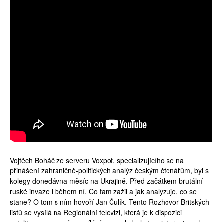
SOCIÁLNÍ SÍTĚ
RUBRIKY
PLNÁ VERZE STRÁNEK
Vojtěch Boháč ze serveru Voxpot, specializujícího se na
přinášení zahraničně-politických analýz českým čtenářům, byl s
kolegy donedávna měsíc na Ukrajině. Před začátkem brutální
ruské invaze i během ní. Co tam zažil a jak analyzuje, co se
stane? O tom s ním hovoří Jan Čulík. Tento Rozhovor Britských
listů se vysílá na Regionální televizi, která je k dispozici