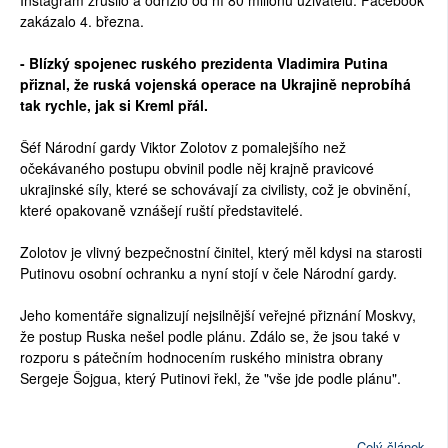
Instagram zrušilo a odřízlo od ní 80 milionů uživatelů. Facebook
zakázalo 4. března.
- Blízký spojenec ruského prezidenta Vladimira Putina
přiznal, že ruská vojenská operace na Ukrajině neprobíhá
tak rychle, jak si Kreml přál.
Šéf Národní gardy Viktor Zolotov z pomalejšího než
očekávaného postupu obvinil podle něj krajně pravicové
ukrajinské síly, které se schovávají za civilisty, což je obvinění,
které opakovaně vznášejí ruští představitelé.
Zolotov je vlivný bezpečnostní činitel, který měl kdysi na starosti
Putinovu osobní ochranku a nyní stojí v čele Národní gardy.
Jeho komentáře signalizují nejsilnější veřejné přiznání Moskvy,
že postup Ruska nešel podle plánu. Zdálo se, že jsou také v
rozporu s pátečním hodnocením ruského ministra obrany
Sergeje Šojgua, který Putinovi řekl, že "vše jde podle plánu".
Celý článek