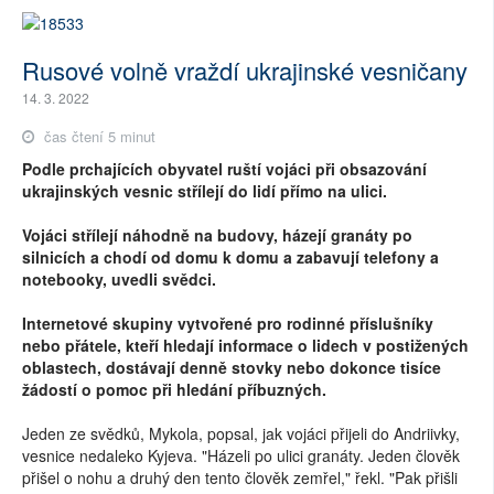
Rusové volně vraždí ukrajinské vesničany
14. 3. 2022
čas čtení 5 minut
Podle prchajících obyvatel ruští vojáci při obsazování
ukrajinských vesnic střílejí do lidí přímo na ulici.
Vojáci střílejí náhodně na budovy, házejí granáty po
silnicích a chodí od domu k domu a zabavují telefony a
notebooky, uvedli svědci.
Internetové skupiny vytvořené pro rodinné příslušníky
nebo přátele, kteří hledají informace o lidech v postižených
oblastech, dostávají
denně
stovky nebo dokonce tisíce
žádostí o pomoc při hledání příbuzných.
Jeden ze svědků, Mykola, popsal, jak vojáci přijeli do Andriivky,
vesnice nedaleko Kyjeva. "Házeli po ulici granáty. Jeden člověk
přišel o nohu a druhý den tento člověk zemřel," řekl. "Pak přišli