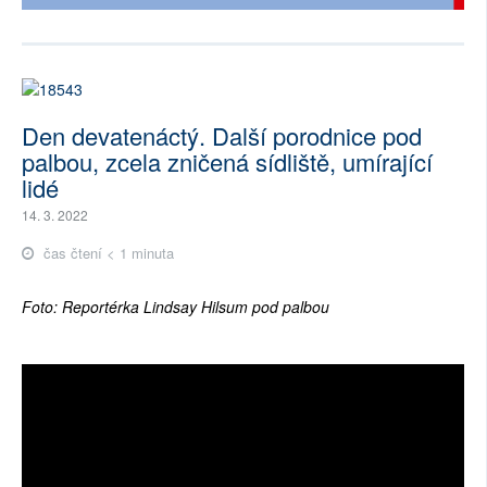
Den devatenáctý. Další porodnice pod
palbou, zcela zničená sídliště, umírající
lidé
14. 3. 2022
čas čtení < 1 minuta
Foto: Reportérka Lindsay Hilsum pod palbou