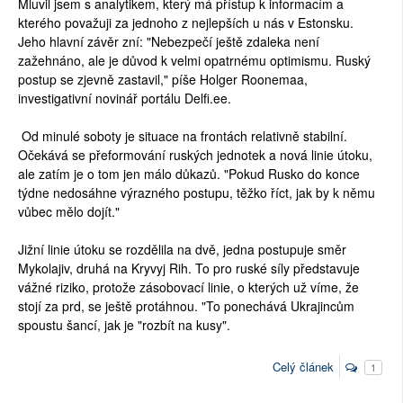
Mluvil jsem s analytikem, který má přístup k informacím a
kterého považuji za jednoho z nejlepších u nás v Estonsku.
Jeho hlavní závěr zní: "Nebezpečí ještě zdaleka není
zažehnáno, ale je důvod k velmi opatrnému optimismu. Ruský
postup se zjevně zastavil," píše
Holger Roonemaa,
investigativní novinář portálu Delfi.ee.
Od minulé soboty je situace na frontách relativně stabilní.
Očekává se přeformování ruských jednotek a nová linie útoku,
ale zatím je o tom jen málo důkazů. "Pokud Rusko do konce
týdne nedosáhne výrazného postupu, těžko říct, jak by k němu
vůbec mělo dojít."
Jižní linie útoku se rozdělila na dvě, jedna postupuje směr
Mykolajiv, druhá na Kryvyj Rih. To pro ruské síly představuje
vážné riziko, protože zásobovací linie, o kterých už víme, že
stojí za prd, se ještě protáhnou. "To ponechává Ukrajincům
spoustu šancí, jak je "rozbít na kusy".
Celý článek
1