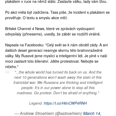
plakátem v ruce na němž stálo: Zastavte válku, tady vám lžou.
Po akci měla být zadržena. Tass píše, že incident s plakátem se
prověřuje. O textu a smyslu akce mlčí.
Britské Channel 4 News, které ve zprávách vystoupení
odvysílaly (přineseme), uvedly, že záběr se rozšířil virálně.
Napsala na Facebooku: "Celý svět se k nám obrátil zády. A ani
dalších deset generací nesmyje skvrnu této bratrovražedné
války. My Rusové jsme myslící a inteligentní lidi. Je plně v naší
moci zastavit toto šílenství. Jděte protestovat. Nebojte se
ničeho."
"...the whole world has turned its back on us. And the
next 10 generations won’t wash away the stain of this
fratricidal war. We Russians are thinking and intelligent
people. It’s in our power alone to stop all this
madness. Go protest. Don’t be afraid of anything."
Legend.
https://t.co/H6nCWP4RNH
— Andrew Stroehlein (@astroehlein)
March 14,