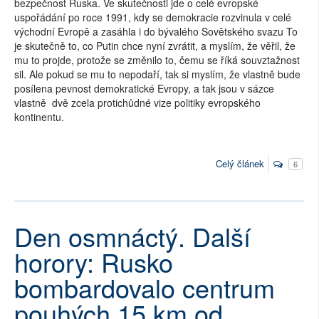
bezpečnost Ruska. Ve skutečnosti jde o celé evropské
uspořádání po roce 1991, kdy se demokracie rozvinula v celé
východní Evropě a zasáhla i do bývalého Sovětského svazu To
je skutečně to, co Putin chce nyní zvrátit, a myslím, že věřil, že
mu to projde, protože se změnilo to, čemu se říká souvztažnost
sil. Ale pokud se mu to nepodaří, tak si myslím, že vlastně bude
posílena pevnost demokratické Evropy, a tak jsou v sázce
vlastně dvě zcela protichůdné vize politiky evropského
kontinentu.
Celý článek
6
Den osmnáctý. Další
horory: Rusko
bombardovalo centrum
pouhých 15 km od