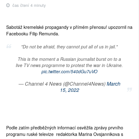
čas čtení 4 minuty
Sabotáž kremelské propagandy v přímém přenosu! upozornil na
Facebooku Filip Remunda.
"Do not be afraid, they cannot put all of us in jail."
This is the moment a Russian journalist burst on to a
live TV news programme to protest the war in Ukraine.
pic.twitter.com/540dGu7uVO
— Channel 4 News (@Channel4News)
March
15, 2022
Podle zatím předběžných informací osvěžila zprávy prvního
programu ruské televize redaktorka Marina Ovsjannikova s