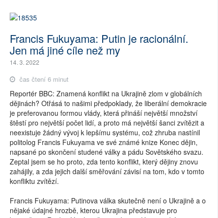
Francis Fukuyama: Putin je racionální.
Jen má jiné cíle než my
14. 3. 2022
čas čtení 6 minut
Reportér BBC: Znamená konflikt na Ukrajině zlom v globálních
dějinách? Otřásá to našimi předpoklady, že liberální demokracie
je preferovanou formou vlády, která přináší největší množství
štěstí pro největší počet lidí, a proto má největší šanci zvítězit a
neexistuje žádný vývoj k lepšímu systému, což zhruba nastínil
politolog Francis Fukuyama ve své známé knize Konec dějin,
napsané po skončení studené války a pádu Sovětského svazu.
Zeptal jsem se ho proto, zda tento konflikt, který dějiny znovu
zahájily, a zda jejich další směřování závisí na tom, kdo v tomto
konfliktu zvítězí.
Francis Fukuyama: Putinova válka skutečně není o Ukrajině a o
nějaké údajné hrozbě, kterou Ukrajina představuje pro