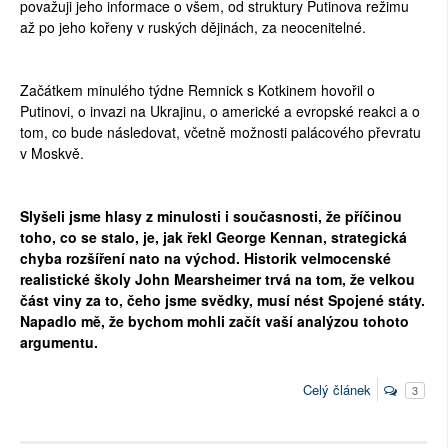
považuji jeho informace o všem, od struktury Putinova režimu
až po jeho kořeny v ruských dějinách, za neocenitelné.
Začátkem minulého týdne Remnick s Kotkinem hovořil o
Putinovi, o invazi na Ukrajinu, o americké a evropské reakci a o
tom, co bude následovat, včetně možnosti palácového převratu
v Moskvě.
Slyšeli jsme hlasy z minulosti i současnosti, že příčinou
toho, co se stalo, je, jak řekl George Kennan, strategická
chyba rozšíření nato na východ. Historik velmocenské
realistické školy John Mearsheimer trvá na tom, že velkou
část viny za to, čeho jsme svědky, musí nést Spojené státy.
Napadlo mě, že bychom mohli začít vaší analýzou tohoto
argumentu.
Celý článek
3