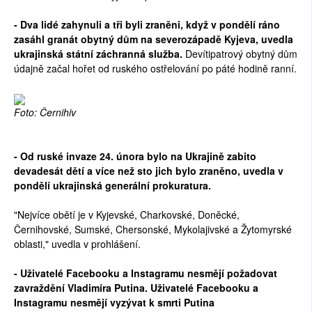
- Dva lidé zahynuli a tři byli zraněni, když v pondělí ráno
zasáhl granát obytný dům na severozápadě Kyjeva, uvedla
ukrajinská státní záchranná služba.
Devítipatrový obytný dům
údajně začal hořet od ruského ostřelování po páté hodině ranní.
Foto: Černihiv
- Od ruské invaze 24. února bylo na Ukrajině zabito
devadesát dětí a více než sto jich bylo zraněno, uvedla v
pondělí ukrajinská generální prokuratura.
"Nejvíce obětí je v Kyjevské, Charkovské, Doněcké,
Černihovské, Sumské, Chersonské, Mykolajivské a Žytomyrské
oblasti," uvedla v prohlášení.
- Uživatelé Facebooku a Instagramu nesmějí požadovat
zavraždění Vladimíra Putina. Uživatelé Facebooku a
Instagramu nesmějí vyzývat k smrti Putina