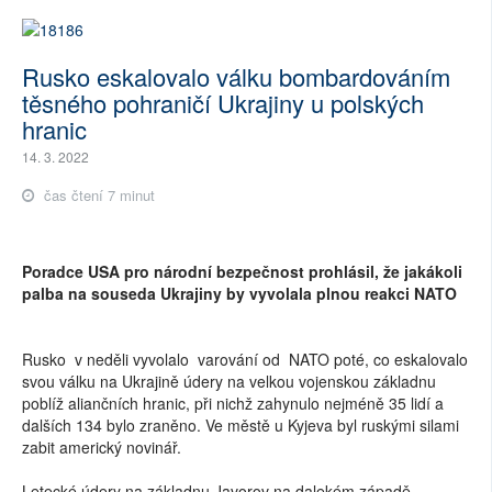
Rusko eskalovalo válku bombardováním
těsného pohraničí Ukrajiny u polských
hranic
14. 3. 2022
čas čtení 7 minut
Poradce USA pro národní bezpečnost prohlásil, že jakákoli
palba na souseda Ukrajiny by vyvolala plnou reakci NATO
Rusko v neděli vyvolalo varování od NATO poté, co eskalovalo
svou válku na Ukrajině údery na velkou vojenskou základnu
poblíž aliančních hranic, při nichž zahynulo nejméně 35 lidí a
dalších 134 bylo zraněno. Ve městě u Kyjeva byl ruskými silami
zabit americký novinář.
Letecké údery na základnu Javorov na dalekém západě