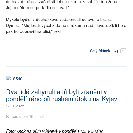
do hlavní ulice a začali střílet do oken a zasáhli jednu ženu.
Jejím dětem se podařilo schovat."
Mykola bydlel v docházkové vzdálenosti od svého bratra
Dymtra. "Můj bratr vyšel z domu s rukama nad hlavou. Zbili ho a
pak ho popravili na ulici," řekl.
Celý článek
2
Dva lidé zahynuli a tři byli zraněni v
pondělí ráno při ruském útoku na Kyjev
14. 3. 2022
čas čtení 16 minut
Foto: Útok na dům v Kyjevě v pondělí 14.3. v 5 ráno