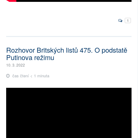
1
Rozhovor Britských listů 475. O podstatě
Putinova režimu
10. 3. 2022
čas čtení < 1 minuta