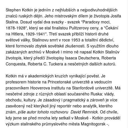
Stephen Kotkin je jedním z nejhlubších a nejpodivuhodnějších
znalců ruských dějin. Jeho mistrovským dílem je životopis Josifa
Stalina. Dosud vydal dva svazky - svazek "Paradoxy moci,
1878-1928", který se stal finalistou Pulitzerovy ceny, a "Čekání
na Hitlera, 1929-1941". Třetí svazek přiblíží historii druhé
světové války, Stalinovu smrt v roce 1953 a totalitní dědictví,
které formovalo zbytek sovětské zkušenosti. S využitím dlouho
zakázaných archivů v Moskvě i mimo ně napsal Kotkin Stalinův
životopis, který předčí životopisy Isaaca Deutschera, Roberta
Conquesta, Roberta C. Tuckera a nesčetných dalších autorů.
Kotkin má v akademických kruzích vynikající pověst. Je
profesorem historie na Princetonské univerzitě a vedoucím
pracovníkem Hooverova institutu na Stanfordově univerzitě. Má
nesčetné zdroje z různých oblastí současného Ruska: vlády,
obchodu, kultury. Je zásadový i pragmatický a zároveň je více
zasvěcený než kterýkoli jiný reportér nebo analytik, kterého
znám,
píše autor tohoto rozhovoru David Remnick.
Od chvíle,
kdy jsme se před mnoha lety setkali v Moskvě - Kotkin prováděl
výzkum stalinského průmyslového města Magnitogorsk -,