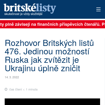
é listy plně závisejí na finančních příspěvcích čtenář
PŘIHLÁSIT
AKTUÁLNÍ VYDÁNÍ
Rozhovor Britských listů
ARCHIV
476. Jedinou možností
Ruska jak zvítězit je
ROZHOVORY
Ukrajinu úplně zničit
TÉMATA
14. 3. 2022
NEJČTENĚJŠÍ ZA 7 DNÍ
AUTOŘI
čas čtení < 1 minuta
PŘÍSPĚVKY NA PROVOZ