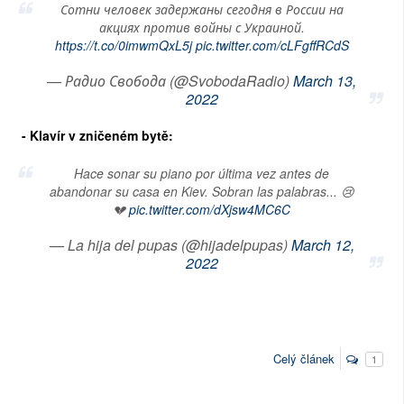
Сотни человек задержаны сегодня в России на
акциях против войны с Украиной.
https://t.co/0imwmQxL5j
pic.twitter.com/cLFgffRCdS
— Радио Свобода (@SvobodaRadio)
March 13,
2022
- Klavír v zničeném bytě:
Hace sonar su piano por última vez antes de
abandonar su casa en Kiev. Sobran las palabras... 😢
💔
pic.twitter.com/dXjsw4MC6C
— La hija del pupas (@hijadelpupas)
March 12,
2022
Celý článek
1