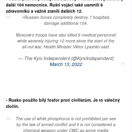
další 104 nemocnice. Ruští vojáci také usmrtili 6
zdravotníků a vážně zranili dalších 12.
⚡️Russian forces completely destroy 7 hospitals,
damage additional 104.
Moscow’s troops have also killed 6 medical personnel
while severely injuring 12 more since the start of the
all-out war, Health Minister Viktor Lyashko said.
— The Kyiv Independent (@KyivIndependent)
March 13, 2022
- Rusko použilo bílý fosfor proti civilistům. Je to válečný
zločin.
The use of white phosphorus is not prohibited per see
by the law of armed conflict and it is not considered a
chemical weapon under CWC as some media