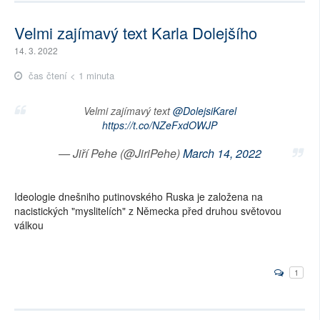
Velmi zajímavý text Karla Dolejšího
14. 3. 2022
čas čtení < 1 minuta
Velmi zajímavý text
@DolejsiKarel
https://t.co/NZeFxdOWJP
— Jiří Pehe (@JiriPehe)
March 14, 2022
Ideologie dnešniho putinovského Ruska je založena na
nacistických "myslitelích" z Německa před druhou světovou
válkou
1