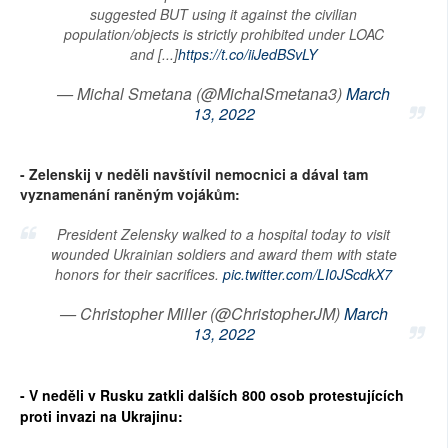
suggested BUT using it against the civilian
population/objects is strictly prohibited under LOAC
and [...]
https://t.co/iiJedBSvLY
— Michal Smetana (@MichalSmetana3)
March
13, 2022
- Zelenskij v neděli navštívil nemocnici a dával tam
vyznamenání raněným vojákům:
President Zelensky walked to a hospital today to visit
wounded Ukrainian soldiers and award them with state
honors for their sacrifices.
pic.twitter.com/LI0JScdkX7
— Christopher Miller (@ChristopherJM)
March
13, 2022
- V neděli v Rusku zatkli dalších 800 osob protestujících
proti invazi na Ukrajinu: