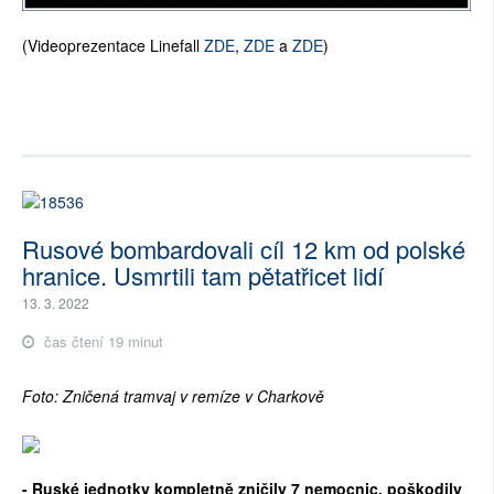
(Videoprezentace Linefall
ZDE
,
ZDE
a
ZDE
)
Rusové bombardovali cíl 12 km od polské
hranice. Usmrtili tam pětatřicet lidí
13. 3. 2022
čas čtení 19 minut
Foto: Zničená tramvaj v remíze v Charkově
- Ruské jednotky kompletně zničily 7 nemocnic, poškodily