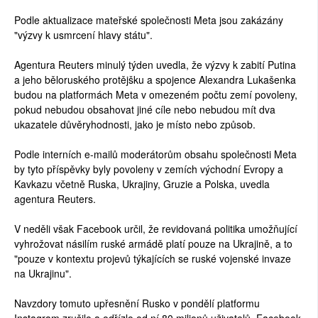
Podle aktualizace mateřské společnosti Meta jsou zakázány
"výzvy k usmrcení hlavy státu".
Agentura Reuters minulý týden uvedla, že výzvy k zabití Putina
a jeho běloruského protějšku a spojence Alexandra Lukašenka
budou na platformách Meta v omezeném počtu zemí povoleny,
pokud nebudou obsahovat jiné cíle nebo nebudou mít dva
ukazatele důvěryhodnosti, jako je místo nebo způsob.
Podle interních e-mailů moderátorům obsahu společnosti Meta
by tyto příspěvky byly povoleny v zemích východní Evropy a
Kavkazu včetně Ruska, Ukrajiny, Gruzie a Polska, uvedla
agentura Reuters.
V neděli však Facebook určil, že revidovaná politika umožňující
vyhrožovat násilím ruské armádě platí pouze na Ukrajině, a to
"pouze v kontextu projevů týkajících se ruské vojenské invaze
na Ukrajinu".
Navzdory tomuto upřesnění Rusko v pondělí platformu