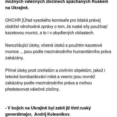
možných válečných zločinech spáchaných Ruskem
na Ukrajině.
OHCHR [Úřad vysokého komisaře pro lidská práva]
obdržel věrohodné zprávy o tom, že ruské síly používají
kazetovou munici, a to i v obydlených oblastech.
Nerozlišující útoky, včetně útoků s použitím kazetové
munice ... jsou podle mezinárodního humanitárního práva
zakázány.
Přímé útoky proti civilistům a civilním objektům, jakož i
letecké bombardování měst a vesnic jsou rovněž
zakázány podle mezinárodního práva a mohou
představovat válečné zločiny.
- V bojích na Ukrajině byl zabit již třetí ruský
generálmajor, Andrij Kolesnikov.