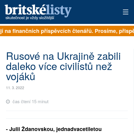
 na finančních příspěvcích čtenářů. Prosíme, přispějte
PŘIHLÁSIT
AKTUÁLNÍ VYDÁNÍ
Rusové na Ukrajině zabili
ARCHIV
daleko více civilistů než
vojáků
ROZHOVORY
TÉMATA
11. 3. 2022
NEJČTENĚJŠÍ ZA 7 DNÍ
čas čtení 15 minut
AUTOŘI
PŘÍSPĚVKY NA PROVOZ
- Julii Ždanovskou, jednadvacetiletou