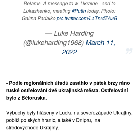
Belarus. A message to w. Ukraine - and to
Lukashenko, meeting
#Putin
today. Photo:
Galina Padalko
pic.twitter.com/LaTnidZA2B
— Luke Harding
(@lukeharding1968)
March 11,
2022
- Podle regionálních úřadů zasáhlo v pátek brzy ráno
ruské ostřelování dvě ukrajinská města. Ostřelování
bylo z Běloruska.
Výbuchy byly hlášeny v Lucku na severozápadě Ukrajiny,
poblíž polských hranic, a také v Dnipru, na
středovýchodě Ukrajiny.