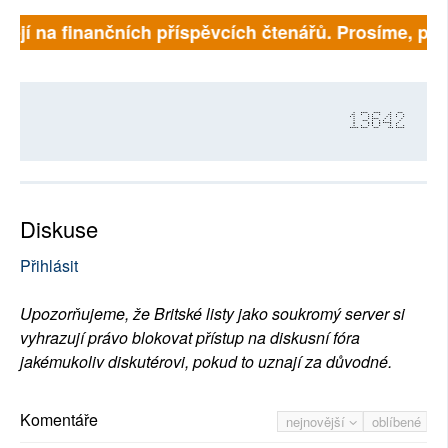
jí na finančních příspěvcích čtenářů. Prosíme, přispě
13642
Diskuse
Přihlásit
Upozorňujeme, že Britské listy jako soukromý server si
vyhrazují právo blokovat přístup na diskusní fóra
jakémukoliv diskutérovi, pokud to uznají za důvodné.
Komentáře
nejnovější
oblíbené