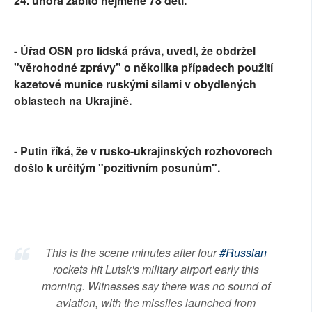
24. února zabito nejméně 78 dětí.
- Úřad OSN pro lidská práva, uvedl, že obdržel
"věrohodné zprávy" o několika případech použití
kazetové munice ruskými silami v obydlených
oblastech na Ukrajině.
- Putin říká, že v rusko-ukrajinských rozhovorech
došlo k určitým "pozitivním posunům".
This is the scene minutes after four
#Russian
rockets hit Lutsk's military airport early this
morning. Witnesses say there was no sound of
aviation, with the missiles launched from