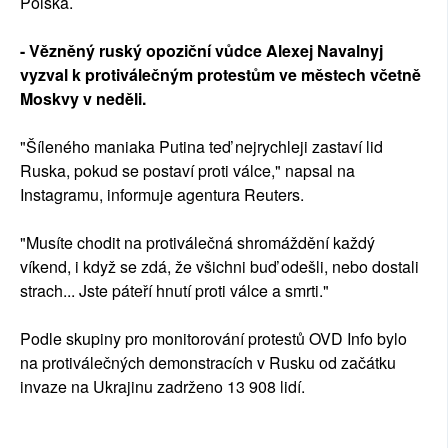
Polska.
- Vězněný ruský opoziční vůdce Alexej Navalnyj
vyzval k protiválečným protestům ve městech včetně
Moskvy v neděli.
"Šíleného maniaka Putina teď nejrychleji zastaví lid
Ruska, pokud se postaví proti válce," napsal na
Instagramu, informuje agentura Reuters.
"Musíte chodit na protiválečná shromáždění každý
víkend, i když se zdá, že všichni buď odešli, nebo dostali
strach... Jste páteří hnutí proti válce a smrti."
Podle skupiny pro monitorování protestů OVD Info bylo
na protiválečných demonstracích v Rusku od začátku
invaze na Ukrajinu zadrženo 13 908 lidí.