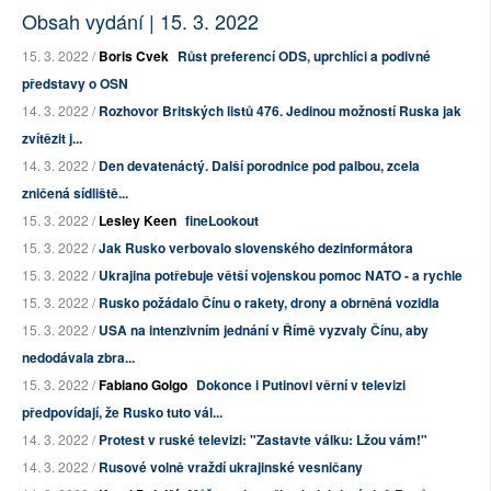
Obsah vydání | 15. 3. 2022
15. 3. 2022 /
Boris Cvek
Růst preferencí ODS, uprchlíci a podivné
představy o OSN
14. 3. 2022 /
Rozhovor Britských listů 476. Jedinou možností Ruska jak
zvítězit j...
14. 3. 2022 /
Den devatenáctý. Další porodnice pod palbou, zcela
zničená sídliště...
15. 3. 2022 /
Lesley Keen
fineLookout
15. 3. 2022 /
Jak Rusko verbovalo slovenského dezinformátora
15. 3. 2022 /
Ukrajina potřebuje větší vojenskou pomoc NATO - a rychle
15. 3. 2022 /
Rusko požádalo Čínu o rakety, drony a obrněná vozidla
15. 3. 2022 /
USA na intenzivním jednání v Římě vyzvaly Čínu, aby
nedodávala zbra...
15. 3. 2022 /
Fabiano Golgo
Dokonce i Putinovi věrní v televizi
předpovídají, že Rusko tuto vál...
14. 3. 2022 /
Protest v ruské televizi: "Zastavte válku: Lžou vám!"
14. 3. 2022 /
Rusové volně vraždí ukrajinské vesničany