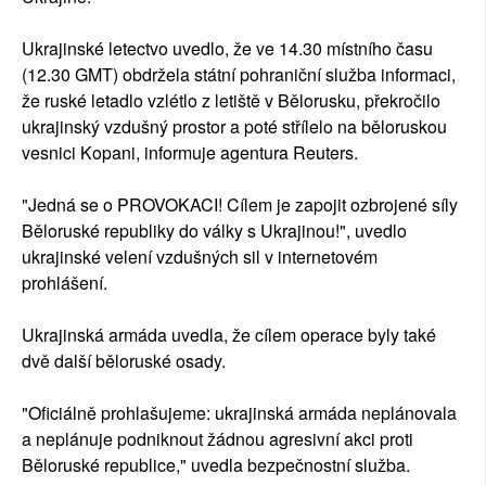
Ukrajinské letectvo uvedlo, že ve 14.30 místního času
(12.30 GMT) obdržela státní pohraniční služba informaci,
že ruské letadlo vzlétlo z letiště v Bělorusku, překročilo
ukrajinský vzdušný prostor a poté střílelo na běloruskou
vesnici Kopani, informuje agentura Reuters.
"Jedná se o PROVOKACI! Cílem je zapojit ozbrojené síly
Běloruské republiky do války s Ukrajinou!", uvedlo
ukrajinské velení vzdušných sil v internetovém
prohlášení.
Ukrajinská armáda uvedla, že cílem operace byly také
dvě další běloruské osady.
"Oficiálně prohlašujeme: ukrajinská armáda neplánovala
a neplánuje podniknout žádnou agresivní akci proti
Běloruské republice," uvedla bezpečnostní služba.