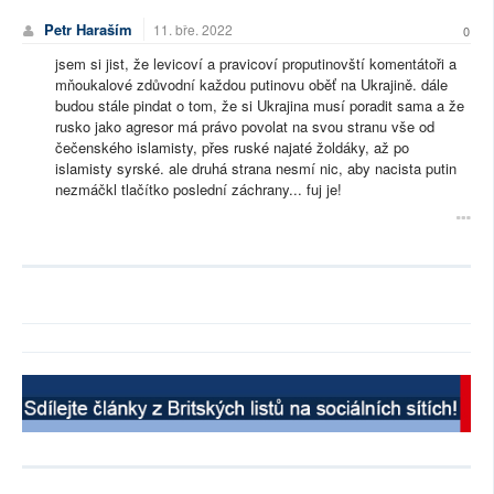
Petr Haraším
11. bře. 2022
0
jsem si jist, že levicoví a pravicoví proputinovští komentátoři a
mňoukalové zdůvodní každou putinovu oběť na Ukrajině. dále
budou stále pindat o tom, že si Ukrajina musí poradit sama a že
rusko jako agresor má právo povolat na svou stranu vše od
čečenského islamisty, přes ruské najaté žoldáky, až po
islamisty syrské. ale druhá strana nesmí nic, aby nacista putin
nezmáčkl tlačítko poslední záchrany... fuj je!