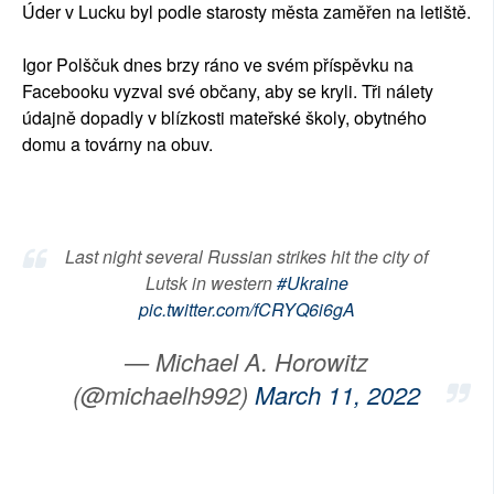
Úder v Lucku byl podle starosty města zaměřen na letiště.
Igor Polščuk dnes brzy ráno ve svém příspěvku na
Facebooku vyzval své občany, aby se kryli. Tři nálety
údajně dopadly v blízkosti mateřské školy, obytného
domu a továrny na obuv.
Last night several Russian strikes hit the city of
Lutsk in western
#Ukraine
pic.twitter.com/fCRYQ6i6gA
— Michael A. Horowitz
(@michaelh992)
March 11, 2022