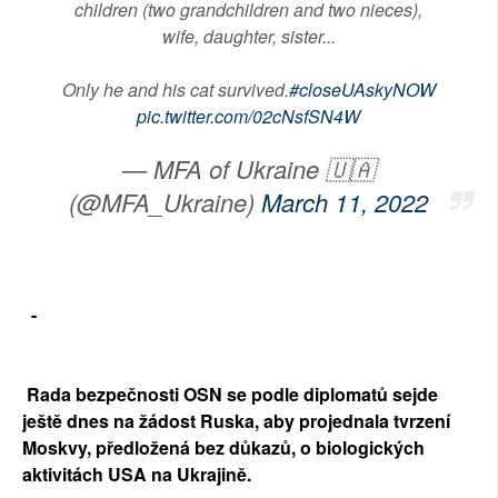
children (two grandchildren and two nieces),
wife, daughter, sister...
Only he and his cat survived.
#closeUAskyNOW
pic.twitter.com/02cNsfSN4W
— MFA of Ukraine 🇺🇦
(@MFA_Ukraine)
March 11, 2022
-
Rada bezpečnosti OSN se podle diplomatů sejde
ještě dnes na žádost Ruska, aby projednala tvrzení
Moskvy, předložená bez důkazů, o biologických
aktivitách USA na Ukrajině.