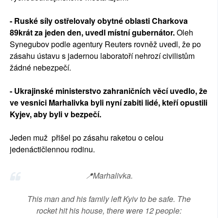
- Ruské síly ostřelovaly obytné oblasti Charkova
89krát za jeden den, uvedl místní gubernátor.
Oleh
Synegubov podle agentury Reuters rovněž uvedl, že po
zásahu ústavu s jadernou laboratoří nehrozí civilistům
žádné nebezpečí.
- Ukrajinské ministerstvo zahraničních věcí uvedlo, že
ve vesnici Marhalivka byli nyní zabiti lidé, kteří opustili
Kyjev, aby byli v bezpečí.
Jeden muž přišel po zásahu raketou o celou
jedenáctičlennou rodinu.
📍Marhalivka.
This man and his family left Kyiv to be safe. The
rocket hit his house, there were 12 people: