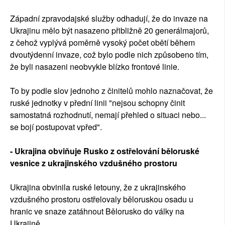
Západní zpravodajské služby odhadují, že do invaze na
Ukrajinu mělo být nasazeno přibližně 20 generálmajorů,
z čehož vyplývá poměrně vysoký počet obětí během
dvoutýdenní invaze, což bylo podle nich způsobeno tím,
že byli nasazeni neobvykle blízko frontové linie.
To by podle slov jednoho z činitelů mohlo naznačovat, že
ruské jednotky v přední linii "nejsou schopny činit
samostatná rozhodnutí, nemají přehled o situaci nebo...
se bojí postupovat vpřed".
- Ukrajina obviňuje Rusko z ostřelování běloruské
vesnice z ukrajinského vzdušného prostoru
Ukrajina obvinila ruské letouny, že z ukrajinského
vzdušného prostoru ostřelovaly běloruskou osadu u
hranic ve snaze zatáhnout Bělorusko do války na
Ukrajině.