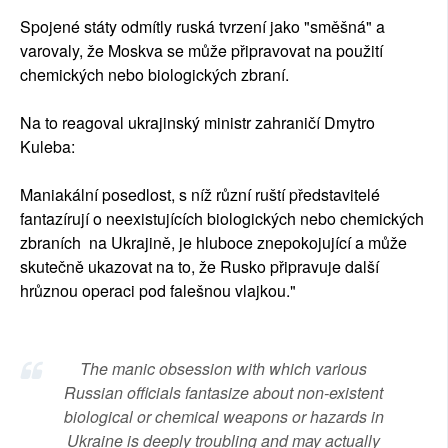
Spojené státy odmítly ruská tvrzení jako "směšná" a
varovaly, že Moskva se může připravovat na použití
chemických nebo biologických zbraní.
Na to reagoval ukrajinský ministr zahraničí Dmytro
Kuleba:
Maniakální posedlost, s níž různí ruští představitelé
fantazírují o neexistujících biologických nebo chemických
zbraních na Ukrajině, je hluboce znepokojující a může
skutečně ukazovat na to, že Rusko připravuje další
hrůznou operaci pod falešnou vlajkou."
The manic obsession with which various
Russian officials fantasize about non-existent
biological or chemical weapons or hazards in
Ukraine is deeply troubling and may actually