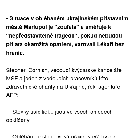
- Situace v obléhaném ukrajinském přístavním
městě Mariupol je "zoufalá" a směřuje k
"nepředstavitelné tragédii", pokud nebudou
přijata okamžitá opatření, varovali Lékaři bez
hranic.
Stephen Cornish, vedoucí švýcarské kanceláře
MSF a jeden z vedoucích pracovníků této
zdravotnické charity na Ukrajině, řekl agentuře
AFP:
Stovky tisíc lidí... jsou ve všech ohledech
obklíčeny.
Obléhání je středověká praxe, která byla z