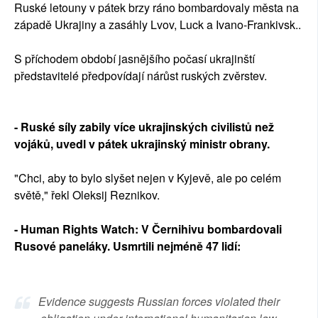
Ruské letouny v pátek brzy ráno bombardovaly města na
západě Ukrajiny a zasáhly Lvov, Luck a Ivano-Frankivsk..
S příchodem období jasnějšího počasí ukrajinští
představitelé předpovídají nárůst ruských zvěrstev.
- Ruské síly zabily více ukrajinských civilistů než
vojáků, uvedl v pátek ukrajinský ministr obrany.
"Chci, aby to bylo slyšet nejen v Kyjevě, ale po celém
světě," řekl Oleksij Reznikov.
- Human Rights Watch: V Černihivu bombardovali
Rusové paneláky. Usmrtili nejméně 47 lidí:
Evidence suggests Russian forces violated their