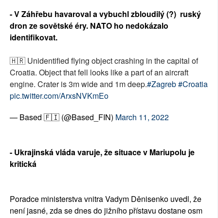
- V Záhřebu havaroval a vybuchl zbloudilý (?) ruský
dron ze sovětské éry. NATO ho nedokázalo
identifikovat.
🇭🇷 Unidentified flying object crashing in the capital of
Croatia. Object that fell looks like a part of an aircraft
engine. Crater is 3m wide and 1m deep.
#Zagreb
#Croatia
pic.twitter.com/ArxsNVKmEo
— Based 🇫🇮 (@Based_FIN)
March 11, 2022
- Ukrajinská vláda varuje, že situace v Mariupolu je
kritická
Poradce ministerstva vnitra Vadym Děnisenko uvedl, že
není jasné, zda se dnes do jižního přístavu dostane osm