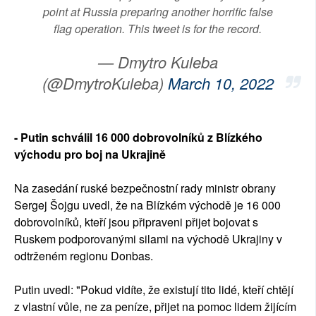
point at Russia preparing another horrific false
flag operation. This tweet is for the record.
— Dmytro Kuleba
(@DmytroKuleba)
March 10, 2022
- Putin schválil 16 000 dobrovolníků z Blízkého
východu pro boj na Ukrajině
Na zasedání ruské bezpečnostní rady ministr obrany
Sergej Šojgu uvedl, že na Blízkém východě je 16 000
dobrovolníků, kteří jsou připraveni přijet bojovat s
Ruskem podporovanými silami na východě Ukrajiny v
odtrženém regionu Donbas.
Putin uvedl: "Pokud vidíte, že existují tito lidé, kteří chtějí
z vlastní vůle, ne za peníze, přijet na pomoc lidem žijícím