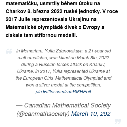
matematičku, usmrtily během útoku na
SOCIÁLNÍ SÍTĚ
Charkov 8. března 2022 ruské jednotky. V roce
2017 Julie reprezentovala Ukrajinu na
RUBRIKY
Matematické olympiádě dívek z Evropy a
PLNÁ VERZE STRÁNEK
získala tam stříbrnou medaili.
In Memoriam: Yulia Zdanovskaya, a 21-year old
mathematician, was killed on March 8th, 2022
during a Russian forces attack on Kharkiv,
Ukraine. In 2017, Yulia represented Ukraine at
the European Girls' Mathematical Olympiad and
won a silver medal at the competition.
pic.twitter.com/zaaRl5HEb6
— Canadian Mathematical Society
(@canmathsociety)
March 10, 202