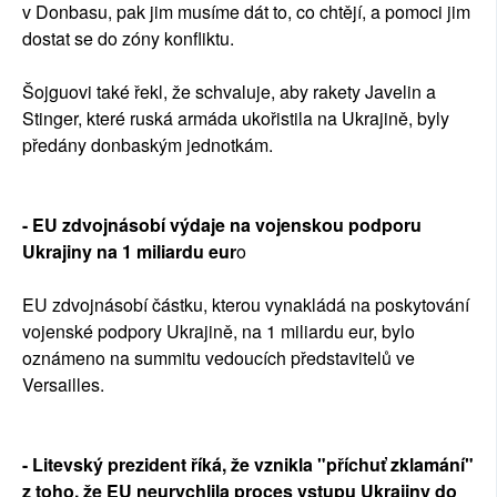
v Donbasu, pak jim musíme dát to, co chtějí, a pomoci jim
dostat se do zóny konfliktu.
Šojguovi také řekl, že schvaluje, aby rakety Javelin a
Stinger, které ruská armáda ukořistila na Ukrajině, byly
předány donbaským jednotkám.
- EU zdvojnásobí výdaje na vojenskou podporu
Ukrajiny na 1 miliardu eur
o
EU zdvojnásobí částku, kterou vynakládá na poskytování
vojenské podpory Ukrajině, na 1 miliardu eur, bylo
oznámeno na summitu vedoucích představitelů ve
Versailles.
- Litevský prezident říká, že vznikla "příchuť zklamání"
z toho, že EU neurychlila proces vstupu Ukrajiny do