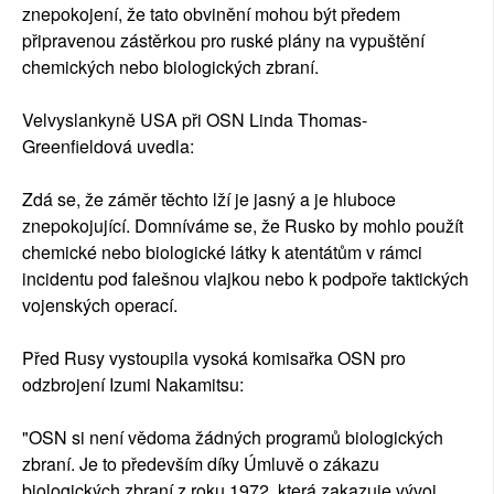
znepokojení, že tato obvinění mohou být předem
připravenou zástěrkou pro ruské plány na vypuštění
chemických nebo biologických zbraní.
Velvyslankyně USA při OSN Linda Thomas-
Greenfieldová uvedla:
Zdá se, že záměr těchto lží je jasný a je hluboce
znepokojující. Domníváme se, že Rusko by mohlo použít
chemické nebo biologické látky k atentátům v rámci
incidentu pod falešnou vlajkou nebo k podpoře taktických
vojenských operací.
Před Rusy vystoupila vysoká komisařka OSN pro
odzbrojení Izumi Nakamitsu:
"OSN si není vědoma žádných programů biologických
zbraní. Je to především díky Úmluvě o zákazu
biologických zbraní z roku 1972, která zakazuje vývoj,