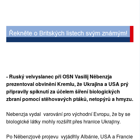
- Ruský velvyslanec při OSN Vasilij Něbenzja
prezentoval obvinění Kremlu, že Ukrajina a USA prý
připravily spiknutí za účelem šíření biologických
zbraní pomocí stěhovavých ptáků, netopýrů a hmyzu.
Nebenzja vydal varování pro východní Evropu, že by se
biologické látky mohly rozšířit přes hranice Ukrajiny.
Po Něbenzjově projevu vyjádřily Albánie, USA a Francie