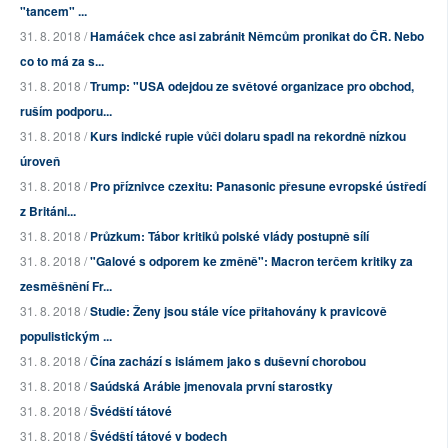
"tancem" ...
31. 8. 2018 /
Hamáček chce asi zabránit Němcům pronikat do ČR. Nebo
co to má za s...
31. 8. 2018 /
Trump: "USA odejdou ze světové organizace pro obchod,
ruším podporu...
31. 8. 2018 /
Kurs indické rupie vůči dolaru spadl na rekordně nízkou
úroveň
31. 8. 2018 /
Pro příznivce czexitu: Panasonic přesune evropské ústředí
z Británi...
31. 8. 2018 /
Průzkum: Tábor kritiků polské vlády postupně sílí
31. 8. 2018 /
"Galové s odporem ke změně": Macron terčem kritiky za
zesměšnění Fr...
31. 8. 2018 /
Studie: Ženy jsou stále více přitahovány k pravicově
populistickým ...
31. 8. 2018 /
Čína zachází s islámem jako s duševní chorobou
31. 8. 2018 /
Saúdská Arábie jmenovala první starostky
31. 8. 2018 /
Švédští tátové
31. 8. 2018 /
Švédští tátové v bodech