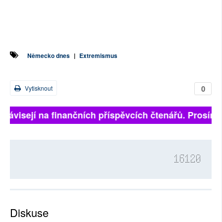
Německo dnes
|
Extremismus
0
Vytisknout
 závisejí na finančních příspěvcích čtenářů. Prosíme, 
16120
Diskuse