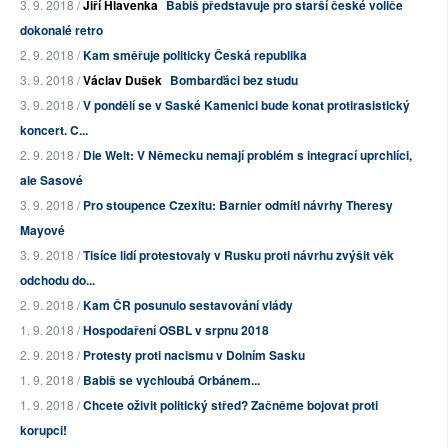
3. 9. 2018 /
Jiří Hlavenka
Babiš představuje pro starší české voliče
dokonalé retro
2. 9. 2018 /
Kam směřuje politicky Česká republika
3. 9. 2018 /
Václav Dušek
Bombarďáci bez studu
3. 9. 2018 /
V pondělí se v Saské Kamenici bude konat protirasistický
koncert. C...
2. 9. 2018 /
Die Welt: V Německu nemají problém s integrací uprchlíci,
ale Sasové
3. 9. 2018 /
Pro stoupence Czexitu: Barnier odmítl návrhy Theresy
Mayové
3. 9. 2018 /
Tisíce lidí protestovaly v Rusku proti návrhu zvýšit věk
odchodu do...
2. 9. 2018 /
Kam ČR posunulo sestavování vlády
1. 9. 2018 /
Hospodaření OSBL v srpnu 2018
2. 9. 2018 /
Protesty proti nacismu v Dolním Sasku
1. 9. 2018 /
Babiš se vychloubá Orbánem...
1. 9. 2018 /
Chcete oživit politický střed? Začněme bojovat proti
korupci!