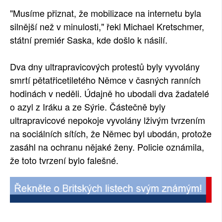
"Musíme přiznat, že mobilizace na internetu byla
SOCIÁLNÍ SÍTĚ
silnější než v minulosti," řekl Michael Kretschmer,
RUBRIKY
státní premiér Saska, kde došlo k násilí.
PLNÁ VERZE STRÁNEK
Dva dny ultrapravicových protestů byly vyvolány
smrtí pětatřicetiletého Němce v časných ranních
hodinách v neděli. Údajně ho ubodali dva žadatelé
o azyl z Iráku a ze Sýrie. Částečně byly
ultrapravicové nepokoje vyvolány lživým tvrzením
na sociálních sítích, že Němec byl ubodán, protože
zasáhl na ochranu nějaké ženy. Policie oznámila,
že toto tvrzení bylo falešné.