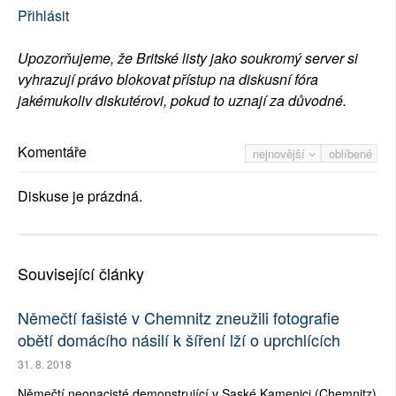
Přihlásit
Upozorňujeme, že Britské listy jako soukromý server si
vyhrazují právo blokovat přístup na diskusní fóra
jakémukoliv diskutérovi, pokud to uznají za důvodné.
Komentáře
nejnovější
oblíbené
Diskuse je prázdná.
Související články
Němečtí fašisté v Chemnitz zneužili fotografie
obětí domácího násilí k šíření lží o uprchlících
31. 8. 2018
Němečtí neonacisté demonstrující v Saské Kamenici (Chemnitz)