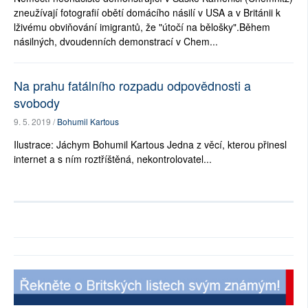
zneužívají fotografií obětí domácího násilí v USA a v Británii k
lživému obviňování imigrantů, že "útočí na bělošky".Během
násilných, dvoudenních demonstrací v Chem...
Na prahu fatálního rozpadu odpovědnosti a
svobody
9. 5. 2019 /
Bohumil Kartous
Ilustrace: Jáchym Bohumil Kartous Jedna z věcí, kterou přinesl
internet a s ním roztříštěná, nekontrolovatel...