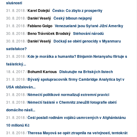
slušnosti
31. 8. 2018 /
Karel Dolejší
Česko: Co zbylo z prosperity
30. 8. 2018 /
Daniel Veselý
Český blboun nejapný
31. 8. 2018 /
Fabiano Golgo
Venezuelané jsou Syřané Jižní Ameriky
30. 8. 2018 /
Beno Trávníček Brodský
Stěhování národů
30. 8. 2018 /
Daniel Veselý
Dočkají se oběti genocidy v Myanmaru
satisfakce?
31. 8. 2018 /
Kde je morálka a humanita? Binjamin Netanyahu flirtuje s
fašistický...
18. 4. 2017 /
Bohumil Kartous
Diskutujte na Britských listech
31. 8. 2018 /
Bývalý spolupracovník firmy Cambridge Analytica byl v
USA obžalován...
31. 8. 2018 /
Němečtí politikové normalizují extremní pravici
31. 8. 2018 /
Němečtí fašisté v Chemnitz zneužili fotografie obětí
domácího násil...
31. 8. 2018 /
Češi poslali rodinám vojáků usmrcených v Afghánistánu
10 milionů Kč
31. 8. 2018 /
Theresa Mayová se opět ztrapnila na veřejnosti, tentokrát