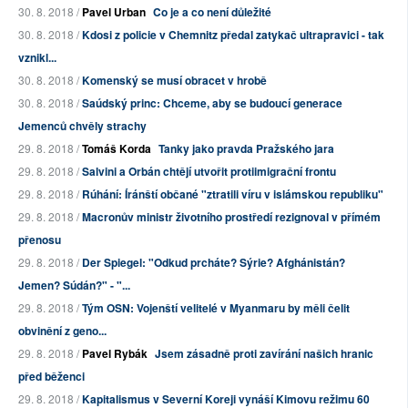
30. 8. 2018 /
Pavel Urban
Co je a co není důležité
30. 8. 2018 /
Kdosi z policie v Chemnitz předal zatykač ultrapravici - tak
vznikl...
30. 8. 2018 /
Komenský se musí obracet v hrobě
30. 8. 2018 /
Saúdský princ: Chceme, aby se budoucí generace
Jemenců chvěly strachy
29. 8. 2018 /
Tomáš Korda
Tanky jako pravda Pražského jara
29. 8. 2018 /
Salvini a Orbán chtějí utvořit protiimigrační frontu
29. 8. 2018 /
Rúhání: Íránští občané "ztratili víru v islámskou republiku"
29. 8. 2018 /
Macronův ministr životního prostředí rezignoval v přímém
přenosu
29. 8. 2018 /
Der Spiegel: "Odkud prcháte? Sýrie? Afghánistán?
Jemen? Súdán?" - "...
29. 8. 2018 /
Tým OSN: Vojenští velitelé v Myanmaru by měli čelit
obvinění z geno...
29. 8. 2018 /
Pavel Rybák
Jsem zásadně proti zavírání našich hranic
před běženci
29. 8. 2018 /
Kapitalismus v Severní Koreji vynáší Kimovu režimu 60