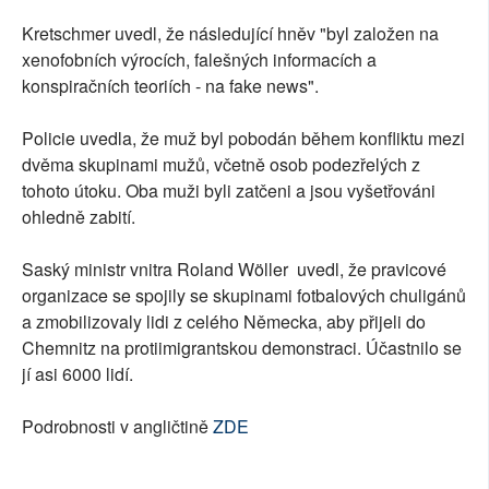
Kretschmer uvedl, že následující hněv "byl založen na
xenofobních výrocích, falešných informacích a
konspiračních teoriích - na fake news".
Policie uvedla, že muž byl pobodán během konfliktu mezi
dvěma skupinami mužů, včetně osob podezřelých z
tohoto útoku. Oba muži byli zatčeni a jsou vyšetřováni
ohledně zabití.
Saský ministr vnitra Roland Wöller uvedl, že pravicové
organizace se spojily se skupinami fotbalových chuligánů
a zmobilizovaly lidi z celého Německa, aby přijeli do
Chemnitz na protiimigrantskou demonstraci. Účastnilo se
jí asi 6000 lidí.
Podrobnosti v angličtině
ZDE