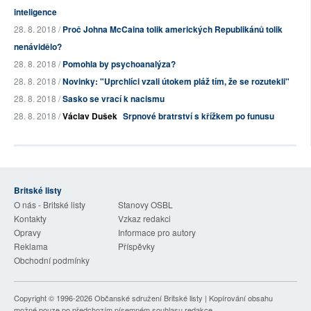
inteligence
28. 8. 2018 /
Proč Johna McCaina tolik amerických Republikánů tolik
nenávidělo?
28. 8. 2018 /
Pomohla by psychoanalýza?
28. 8. 2018 /
Novinky: "Uprchlíci vzali útokem pláž tím, že se rozutekli"
28. 8. 2018 /
Sasko se vrací k nacismu
28. 8. 2018 /
Václav Dušek
Srpnové bratrství s křížkem po funusu
Britské listy
O nás - Britské listy
Stanovy OSBL
Kontakty
Vzkaz redakci
Opravy
Informace pro autory
Reklama
Příspěvky
Obchodní podmínky
Copyright © 1996-2026
Občanské sdružení Britské listy
| Kopírování obsahu
možné pouze po předchozím písemném souhlasu redakce.