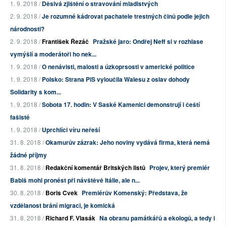
1. 9. 2018 /
Děsivá zjištění o stravování mladistvých
2. 9. 2018 /
Je rozumné kádrovat pachatele trestných činů podle jejich
národnosti?
2. 9. 2018 /
František Řezáč
Pražské jaro: Ondřej Neff si v rozhlase
vymýšlí a moderátoři ho nek...
1. 9. 2018 /
O nenávisti, malosti a úzkoprsosti v americké politice
1. 9. 2018 /
Polsko: Strana PiS vyloučila Walesu z oslav dohody
Solidarity s kom...
1. 9. 2018 /
Sobota 17. hodin: V Saské Kamenici demonstrují i čeští
fašisté
1. 9. 2018 /
Uprchlíci víru neřeší
31. 8. 2018 /
Okamurův zázrak: Jeho noviny vydává firma, která nemá
žádné příjmy
31. 8. 2018 /
Redakční komentář Britských listů
Projev, který premiér
Babiš mohl pronést při návštěvě Itálie, ale n...
30. 8. 2018 /
Boris Cvek
Premiérův Komenský: Představa, že
vzdělanost brání migraci, je komická
31. 8. 2018 /
Richard F. Vlasák
Na obranu památkářů a ekologů, a tedy i