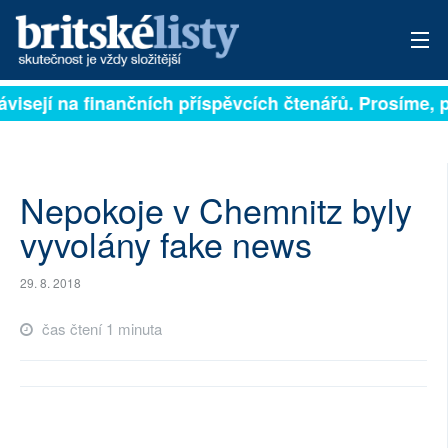
ávisejí na finančních příspěvcích čtenářů. Prosíme, př
PŘIHLÁSIT
AKTUÁLNÍ VYDÁNÍ
ARCHIV
Nepokoje v Chemnitz byly
vyvolány fake news
ROZHOVORY
29. 8. 2018
TÉMATA
čas čtení 1 minuta
NEJČTENĚJŠÍ ZA 7 DNÍ
AUTOŘI
PŘÍSPĚVKY NA PROVOZ