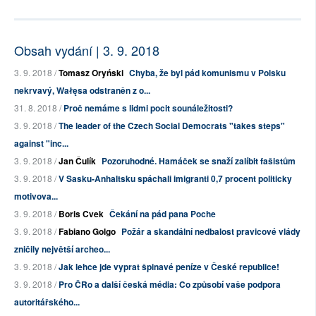
Obsah vydání | 3. 9. 2018
3. 9. 2018 /
Tomasz Oryński
Chyba, že byl pád komunismu v Polsku
nekrvavý, Wałęsa odstraněn z o...
31. 8. 2018 /
Proč nemáme s lidmi pocit sounáležitosti?
3. 9. 2018 /
The leader of the Czech Social Democrats "takes steps"
against "inc...
3. 9. 2018 /
Jan Čulík
Pozoruhodné. Hamáček se snaží zalíbit fašistům
3. 9. 2018 /
V Sasku-Anhaltsku spáchali imigranti 0,7 procent politicky
motivova...
3. 9. 2018 /
Boris Cvek
Čekání na pád pana Poche
3. 9. 2018 /
Fabiano Golgo
Požár a skandální nedbalost pravicové vlády
zničily největší archeo...
3. 9. 2018 /
Jak lehce jde vyprat špinavé peníze v České republice!
3. 9. 2018 /
Pro ČRo a další česká média: Co způsobí vaše podpora
autoritářského...