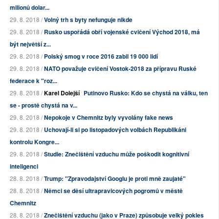
milionů dolar...
29. 8. 2018 /
Volný trh s byty nefunguje nikde
29. 8. 2018 /
Rusko uspořádá obří vojenské cvičení Východ 2018, má
být největší z...
29. 8. 2018 /
Polský smog v roce 2016 zabil 19 000 lidí
29. 8. 2018 /
NATO považuje cvičení Vostok-2018 za přípravu Ruské
federace k "roz...
29. 8. 2018 /
Karel Dolejší
Putinovo Rusko: Kdo se chystá na válku, ten
se - prostě chystá na v...
29. 8. 2018 /
Nepokoje v Chemnitz byly vyvolány fake news
29. 8. 2018 /
Uchovají-li si po listopadových volbách Republikáni
kontrolu Kongre...
29. 8. 2018 /
Studie: Znečištění vzduchu může poškodit kognitivní
inteligenci
28. 8. 2018 /
Trump: "Zpravodajství Googlu je proti mně zaujaté"
28. 8. 2018 /
Němci se děsí ultrapravicových pogromů v městě
Chemnitz
28. 8. 2018 /
Znečištění vzduchu (jako v Praze) způsobuje velký pokles