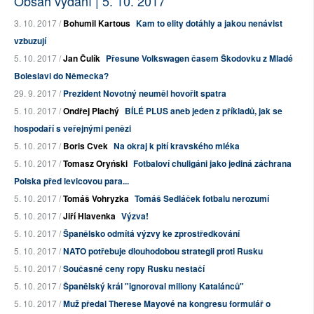
Obsah vydání | 5. 10. 2017
3. 10. 2017 /
Bohumil Kartous
Kam to elity dotáhly a jakou nenávist
vzbuzují
5. 10. 2017 /
Jan Čulík
Přesune Volkswagen časem Škodovku z Mladé
Boleslavi do Německa?
29. 9. 2017 /
Prezident Novotný neuměl hovořit spatra
5. 10. 2017 /
Ondřej Plachý
BÍLÉ PLUS aneb jeden z příkladů, jak se
hospodaří s veřejnými penězi
5. 10. 2017 /
Boris Cvek
Na okraj k pití kravského mléka
5. 10. 2017 /
Tomasz Oryński
Fotbaloví chuligáni jako jediná záchrana
Polska před levicovou para...
5. 10. 2017 /
Tomáš Vohryzka
Tomáš Sedláček fotbalu nerozumí
5. 10. 2017 /
Jiří Hlavenka
Výzva!
5. 10. 2017 /
Španělsko odmítá výzvy ke zprostředkování
5. 10. 2017 /
NATO potřebuje dlouhodobou strategii proti Rusku
5. 10. 2017 /
Současné ceny ropy Rusku nestačí
5. 10. 2017 /
Španělský král "ignoroval miliony Katalánců"
5. 10. 2017 /
Muž předal Therese Mayové na kongresu formulář o