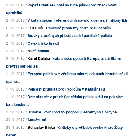
2. 10. 2017 /
Papež František nosí na ruce pásku pro značkování
uprchlíků
2. 10. 2017 /
V katalánském referendu hlasovalo více než 2 miliony lidí
2. 10. 2017 /
Jan Čulík
Politické problémy nelze řešit násilím
2. 10. 2017 /
Stovky zraněných při zásazích španělské policie
2. 10. 2017 /
Calexit jako brexit
2. 10. 2017 /
Nultá hodina
2. 10. 2017 /
Karel Dolejší
Katalánsko opouští Evropu, aneb Státní
převrat per partes
1. 10. 2017 /
Evropští politikové většinou odmítli odsoudit brutální násilí
španě...
1. 10. 2017 /
Policejní brutalita proti voličům v Katalánsku
1. 10. 2017 /
Demokracie v praxi: Španělská policie střílí na pokojné
katalánské ...
1. 10. 2017 /
Británie: Voliči pod 45 podporují Jeremyho Corbyna
30. 9. 2017 /
Smažte to!
30. 9. 2017 /
Bohuslav Binka
Kriticky o protibabišovské knize Žlutý
baron