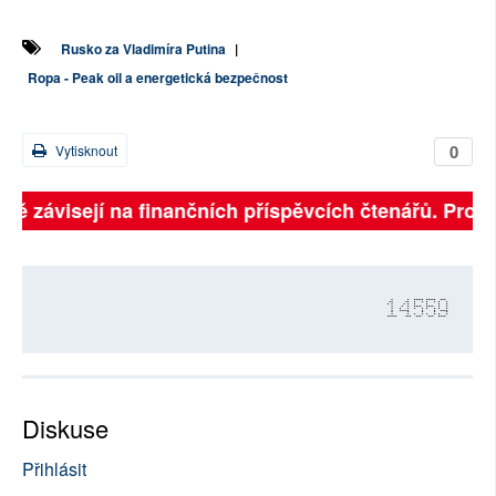
Rusko za Vladimíra Putina
|
Ropa - Peak oil a energetická bezpečnost
0
Vytisknout
lně závisejí na finančních příspěvcích čtenářů. Prosí
14559
Diskuse
Přihlásit