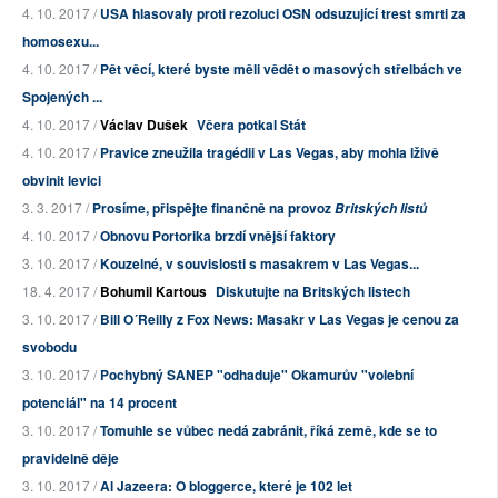
4. 10. 2017 /
USA hlasovaly proti rezoluci OSN odsuzující trest smrti za
homosexu...
4. 10. 2017 /
Pět věcí, které byste měli vědět o masových střelbách ve
Spojených ...
4. 10. 2017 /
Václav Dušek
Včera potkal Stát
4. 10. 2017 /
Pravice zneužila tragédii v Las Vegas, aby mohla lživě
obvinit levici
3. 3. 2017 /
Prosíme, přispějte finančně na provoz
Britských listů
4. 10. 2017 /
Obnovu Portorika brzdí vnější faktory
3. 10. 2017 /
Kouzelné, v souvislosti s masakrem v Las Vegas...
18. 4. 2017 /
Bohumil Kartous
Diskutujte na Britských listech
3. 10. 2017 /
Bill O´Reilly z Fox News: Masakr v Las Vegas je cenou za
svobodu
3. 10. 2017 /
Pochybný SANEP "odhaduje" Okamurův "volební
potenciál" na 14 procent
3. 10. 2017 /
Tomuhle se vůbec nedá zabránit, říká země, kde se to
pravidelně děje
3. 10. 2017 /
Al Jazeera: O bloggerce, které je 102 let