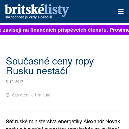
ě závisejí na finančních příspěvcích čtenářů. Prosíme,
PŘIHLÁSIT
AKTUÁLNÍ VYDÁNÍ
ARCHIV
Současné ceny ropy
Rusku nestačí
ROZHOVORY
5. 10. 2017
TÉMATA
čas čtení < 1 minuta
NEJČTENĚJŠÍ ZA 7 DNÍ
AUTOŘI
Šéf ruské ministerstva energetiky Alexandr Novak
PŘÍSPĚVKY NA PROVOZ
spolu s hlavními exportéry ropy bojuje za zvýšení