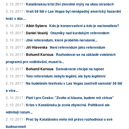
3. 10. 2017 /
Katalánskou krizi živí zlovolné mýty na obou stranách
3. 10. 2017 /
Vrah 58 lidí v Las Vegas byl nenápadný americký hazardní
hráč v důc...
3. 10. 2017 /
Albín Sybera
Kdo je konzervativní a kdo je nacionalista?
3. 10. 2017 /
Daniel Veselý
Otazníky nad kurdským referendem
3. 10. 2017 /
Jiné referendum, které proběhlo nerušeně...
3. 10. 2017 /
Jiří Hlavenka
Není referendum jako referendum
3. 10. 2017 /
Bohumil Kartous
Rozhodovat se na základě volebních
programů pro vzdělávání, musel b...
3. 10. 2017 /
Bohumil Kartous
Demokracie chcípá na tupost
2. 10. 2017 /
Toto referendum nebylo legální, ale bylo legitimní
2. 10. 2017 /
Na hudebním festivalu v Las Vegas zastřelil samotář 58 lidí
a více...
2. 10. 2017 /
Platí i pro Česko: "Zvolte si klauna, budete mít cirkus"
2. 10. 2017 /
Krize v Katalánsku je zcela zbytečná. Politikové ale
odmítají rozum...
2. 10. 2017 /
Proč by Katalánsko mělo mít právo rozhodnout o své
budoucnosti