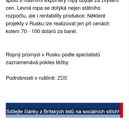
cen. Levná ropa se dotýká nejen státního
SOCIÁLNÍ SÍTĚ
rozpočtu, ale i rentability produkce: Některé
RUBRIKY
projekty v Rusku lze realizovat jen při cenách
kolem 70 - 100 dolarů za barel.
PLNÁ VERZE STRÁNEK
Ropný průmysl v Rusku podle specialistů
zaznamenává pokles těžby.
Podrobnosti v ruštině:
ZDE