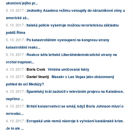
ukončení jejího pr...
5. 10. 2017 /
Jednotky Asadova režimu vstoupily do nárazníkové zóny u
americké zá...
5. 10. 2017 /
Italská policie vyšetřuje možnou teroristickou základnu
poblíž Říma
5. 10. 2017 /
Po katastrofálním vystoupení na kongresu strany
katastrofální reakc...
5. 10. 2017 /
Reakce šéfa britské Liberálnědemokratické strany na
vrchol trapnost...
4. 10. 2017 /
Boris Cvek
Většina umlčovaná fakty
4. 10. 2017 /
Daniel Veselý
Masakr v Las Vegas jako zkázonosný
pohled do očí Medúzy?
4. 10. 2017 /
Španělský král zaútočil v televizním projevu na Katalánce,
nepřímo ...
4. 10. 2017 /
Britští konzervativci se smějí, když Boris Johnson mluví o
mrtvolác...
4. 10. 2017 /
Evropská unie nemá nástroje k vyřešení katalánské krize.
Je to ale ...