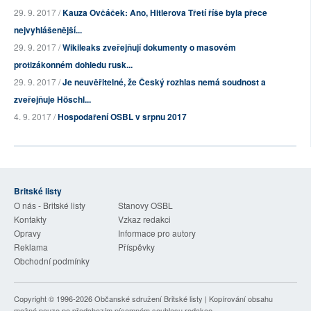
29. 9. 2017 /
Kauza Ovčáček: Ano, Hitlerova Třetí říše byla přece
nejvyhlášenější...
29. 9. 2017 /
Wikileaks zveřejňují dokumenty o masovém
protizákonném dohledu rusk...
29. 9. 2017 /
Je neuvěřitelné, že Český rozhlas nemá soudnost a
zveřejňuje Höschl...
4. 9. 2017 /
Hospodaření OSBL v srpnu 2017
Britské listy
O nás - Britské listy
Stanovy OSBL
Kontakty
Vzkaz redakci
Opravy
Informace pro autory
Reklama
Příspěvky
Obchodní podmínky
Copyright © 1996-2026
Občanské sdružení Britské listy
| Kopírování obsahu
možné pouze po předchozím písemném souhlasu redakce.