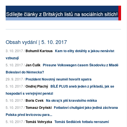
Obsah vydání | 5. 10. 2017
3. 10. 2017 /
Bohumil Kartous
Kam to elity dotáhly a jakou nenávist
vzbuzují
5. 10. 2017 /
Jan Čulík
Přesune Volkswagen časem Škodovku z Mladé
Boleslavi do Německa?
29. 9. 2017 /
Prezident Novotný neuměl hovořit spatra
5. 10. 2017 /
Ondřej Plachý
BÍLÉ PLUS aneb jeden z příkladů, jak se
hospodaří s veřejnými penězi
5. 10. 2017 /
Boris Cvek
Na okraj k pití kravského mléka
5. 10. 2017 /
Tomasz Oryński
Fotbaloví chuligáni jako jediná záchrana
Polska před levicovou para...
5. 10. 2017 /
Tomáš Vohryzka
Tomáš Sedláček fotbalu nerozumí