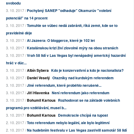
svobodu
3. 10. 2017 /
Pochybný SANEP "odhaduje" Okamurův "volební
potenciál" na 14 procent
3. 10. 2017 /
Tomuhle se vůbec nedá zabránit, říká země, kde se to
pravidelně děje
3. 10. 2017 /
Al Jazeera: O bloggerce, které je 102 let
3. 10. 2017 /
Katalánskou krizi živí zlovolné mýty na obou stranách
3. 10. 2017 /
Vrah 58 lidí v Las Vegas byl nenápadný americký hazardní
hráč v důc...
3. 10. 2017 /
Albín Sybera
Kdo je konzervativní a kdo je nacionalista?
3. 10. 2017 /
Daniel Veselý
Otazníky nad kurdským referendem
3. 10. 2017 /
Jiné referendum, které proběhlo nerušeně...
3. 10. 2017 /
Jiří Hlavenka
Není referendum jako referendum
3. 10. 2017 /
Bohumil Kartous
Rozhodovat se na základě volebních
programů pro vzdělávání, musel b...
3. 10. 2017 /
Bohumil Kartous
Demokracie chcípá na tupost
2. 10. 2017 /
Toto referendum nebylo legální, ale bylo legitimní
2. 10. 2017 /
Na hudebním festivalu v Las Vegas zastřelil samotář 58 lidí