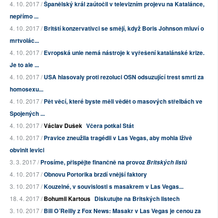
4. 10. 2017 /
Španělský král zaútočil v televizním projevu na Katalánce,
nepřímo ...
4. 10. 2017 /
Britští konzervativci se smějí, když Boris Johnson mluví o
mrtvolác...
4. 10. 2017 /
Evropská unie nemá nástroje k vyřešení katalánské krize.
Je to ale ...
4. 10. 2017 /
USA hlasovaly proti rezoluci OSN odsuzující trest smrti za
homosexu...
4. 10. 2017 /
Pět věcí, které byste měli vědět o masových střelbách ve
Spojených ...
4. 10. 2017 /
Václav Dušek
Včera potkal Stát
4. 10. 2017 /
Pravice zneužila tragédii v Las Vegas, aby mohla lživě
obvinit levici
3. 3. 2017 /
Prosíme, přispějte finančně na provoz
Britských listů
4. 10. 2017 /
Obnovu Portorika brzdí vnější faktory
3. 10. 2017 /
Kouzelné, v souvislosti s masakrem v Las Vegas...
18. 4. 2017 /
Bohumil Kartous
Diskutujte na Britských listech
3. 10. 2017 /
Bill O´Reilly z Fox News: Masakr v Las Vegas je cenou za