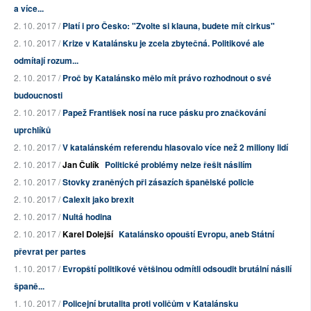
a více...
2. 10. 2017 /
Platí i pro Česko: "Zvolte si klauna, budete mít cirkus"
2. 10. 2017 /
Krize v Katalánsku je zcela zbytečná. Politikové ale
odmítají rozum...
2. 10. 2017 /
Proč by Katalánsko mělo mít právo rozhodnout o své
budoucnosti
2. 10. 2017 /
Papež František nosí na ruce pásku pro značkování
uprchlíků
2. 10. 2017 /
V katalánském referendu hlasovalo více než 2 miliony lidí
2. 10. 2017 /
Jan Čulík
Politické problémy nelze řešit násilím
2. 10. 2017 /
Stovky zraněných při zásazích španělské policie
2. 10. 2017 /
Calexit jako brexit
2. 10. 2017 /
Nultá hodina
2. 10. 2017 /
Karel Dolejší
Katalánsko opouští Evropu, aneb Státní
převrat per partes
1. 10. 2017 /
Evropští politikové většinou odmítli odsoudit brutální násilí
španě...
1. 10. 2017 /
Policejní brutalita proti voličům v Katalánsku