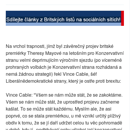
SOCIÁLNÍ SÍTĚ
RUBRIKY
PLNÁ VERZE STRÁNEK
Na vrchol trapnosti, jímž byl závěrečný projev britské
premiérky Theresy Mayové na letošním pro Konzervativní
stranu velmi deprimujícím výročním sjezdu (po víceméně
prohraných volbách je Konzervativní strana rozhádaná a
nemá žádnou strategii) řekl Vince Cable, šéf
Liberálnědemokratické strany, který je ostře proti brexitu:
Vince Cable: "Všem se nám může stát, že se zakoktáme.
Všem se nám může stát, že uprostřed projevu začneme
kašlat. To se může stát každému. Myslím ale, že asi
poprvé, co se stala premiérkou, u mě vznikl určitý plíživý
obdiv k tomu, že se jí daří udržet celou tu věc pohromadě
v době, kdy jí podtrhávají nohy všichni její konzervativní