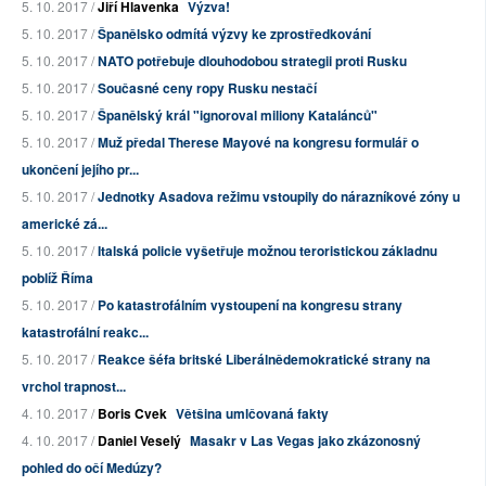
5. 10. 2017 /
Jiří Hlavenka
Výzva!
5. 10. 2017 /
Španělsko odmítá výzvy ke zprostředkování
5. 10. 2017 /
NATO potřebuje dlouhodobou strategii proti Rusku
5. 10. 2017 /
Současné ceny ropy Rusku nestačí
5. 10. 2017 /
Španělský král "ignoroval miliony Katalánců"
5. 10. 2017 /
Muž předal Therese Mayové na kongresu formulář o
ukončení jejího pr...
5. 10. 2017 /
Jednotky Asadova režimu vstoupily do nárazníkové zóny u
americké zá...
5. 10. 2017 /
Italská policie vyšetřuje možnou teroristickou základnu
poblíž Říma
5. 10. 2017 /
Po katastrofálním vystoupení na kongresu strany
katastrofální reakc...
5. 10. 2017 /
Reakce šéfa britské Liberálnědemokratické strany na
vrchol trapnost...
4. 10. 2017 /
Boris Cvek
Většina umlčovaná fakty
4. 10. 2017 /
Daniel Veselý
Masakr v Las Vegas jako zkázonosný
pohled do očí Medúzy?