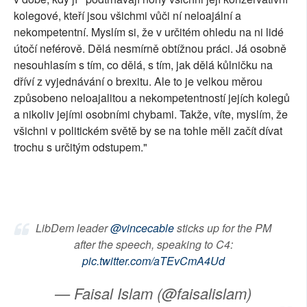
kolegové, kteří jsou všichmi vůči ní neloajální a
nekompetentní. Myslím si, že v určitém ohledu na ni lidé
útočí neférově. Dělá nesmírně obtížnou práci. Já osobně
nesouhlasím s tím, co dělá, s tím, jak dělá kůlničku na
dříví z vyjednávání o brexitu. Ale to je velkou měrou
způsobeno neloajalitou a nekompetentností jejích kolegů
a nikoliv jejími osobními chybami. Takže, víte, myslím, že
všichni v politickém světě by se na tohle měli začít dívat
trochu s určitým odstupem."
LibDem leader
@vincecable
sticks up for the PM
after the speech, speaking to C4:
pic.twitter.com/aTEvCmA4Ud
— Faisal Islam (@faisalislam)