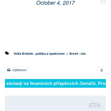
October 4, 2017
Velká Británie - politika a společnost
|
Brexit - vše
0
Vytisknout
lně závisejí na finančních příspěvcích čtenářů. Prosím
8724