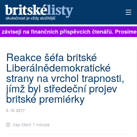
 závisejí na finančních příspěvcích čtenářů. Prosíme,
PŘIHLÁSIT
AKTUÁLNÍ VYDÁNÍ
Reakce šéfa britské
ARCHIV
Liberálnědemokratické
strany na vrchol trapnosti,
ROZHOVORY
jímž byl středeční projev
TÉMATA
britské premiérky
NEJČTENĚJŠÍ ZA 7 DNÍ
5. 10. 2017
AUTOŘI
čas čtení 1 minuta
PŘÍSPĚVKY NA PROVOZ