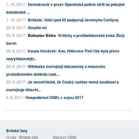
1. 10. 2017 /
Demokracie v praxi: Španělská policie střílí na pokojné
katalánské ...
1. 10. 2017 /
Británie: Voliči pod 45 podporují Jeremyho Corbyna
30. 9. 2017 /
Smažte to!
30. 9. 2017 /
Bohuslav Binka
Kriticky o protibabišovské knize Žlutý
baron
29. 9. 2017 /
Kauza Ovčáček: Ano, Hitlerova Třetí říše byla přece
nejvyhlášenější...
29. 9. 2017 /
Wikileaks zveřejňují dokumenty o masovém
protizákonném dohledu rusk...
29. 9. 2017 /
Je neuvěřitelné, že Český rozhlas nemá soudnost a
zveřejňuje Höschl...
4. 9. 2017 /
Hospodaření OSBL v srpnu 2017
Britské listy
O nás - Britské listy
Stanovy OSBL