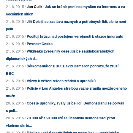
21. 6. 2015 /
Jan Čulík
Jak se bránit proti nesmyslům na internetu a na
sociálních sítích
21. 6. 2015 /
Jiří Dolejš se zastává nuzných a potřebných lidí, ale to není
polit...
21. 6. 2015 /
Pociťuji hrůzu nad postojem veřejnosti k otázce imigrantů
21. 6. 2015 /
Pevnost Česko
21. 6. 2015 /
Wikileaks zveřejnily desetitisíce saúdskoarabských
diplomatických d...
21. 6. 2015 /
Šéfkomentátor BBC: David Cameron pohrozil, že zruší
BBC
21. 6. 2015 /
Výzvy k věšení všech zrádců a uprchlíků
21. 6. 2015 /
Policie v Los Angeles střelbou vážně zranila neozbrojeného
muže
20. 6. 2015 /
Oběste uprchlíky, řvaly tisíce lidí! Demonstranti se porvali
s poli...
20. 6. 2015 /
70 000 až 150 000 lidí se účastnilo demonstrací proti
vládním škrtů...
20. 6. 2015 /
Děti jsou obětí zhoršujících se podmínek v uprchlickém