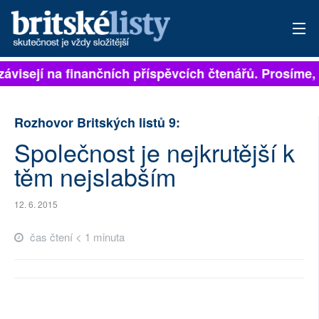
závisejí na finančních příspěvcích čtenářů. Prosíme, p
PŘIHLÁSIT
AKTUÁLNÍ VYDÁNÍ
Rozhovor Britských listů 9:
ARCHIV
Společnost je nejkrutější k
těm nejslabším
ROZHOVORY
TÉMATA
12. 6. 2015
čas čtení < 1 minuta
NEJČTENĚJŠÍ ZA 7 DNÍ
AUTOŘI
PŘÍSPĚVKY NA PROVOZ