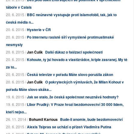
táboře v Calais
20. 6. 2015 /
BBC neúnavně vystupuje proti islamofobii, tak, jak to
česká média n...
20. 6. 2015 /
Hysterie v ČR
20. 6. 2015 /
Po internetu rasisté šíří vymyšlené protimuslimské
nesmysly
20. 6. 2015 /
Jan Čulík
Další důkaz o fašizaci společnosti
20. 6. 2015 /
Kohoute, ty jsi hovado a vlastizrádce, kriple zasranej. My tě
za to...
20. 6. 2015 /
Česká televize v pořadu Máte slovo porušila zákon
20. 6. 2015 /
Jan Čulík
O pokryteckých výmluvách, že Milan Kohout v
pořadu Máte slovo skáka...
19. 6. 2015 /
Jak se stalo, že česká společnost neuznává hodnoty?
19. 6. 2015 /
Libor Prudký: V Praze hrozí bezdomovectví 30 000 lidem,
kteří nejso...
26. 11. 2014 /
Bohumil Kartous
Bude-li anomie, bude bezdomovectví
20. 6. 2015 /
Alexis Tsipras se uchází o přízeň Vladimíra Putina