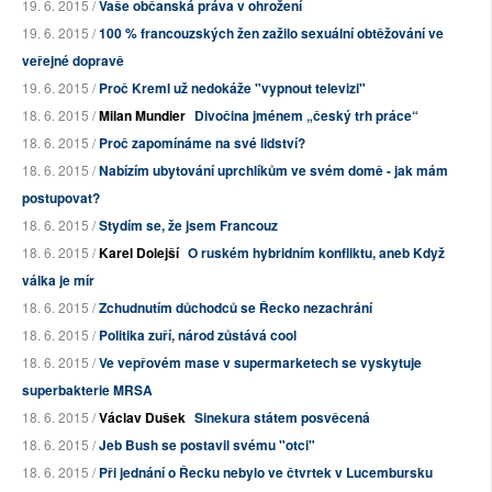
19. 6. 2015 /
Vaše občanská práva v ohrožení
19. 6. 2015 /
100 % francouzských žen zažilo sexuální obtěžování ve
veřejné dopravě
19. 6. 2015 /
Proč Kreml už nedokáže "vypnout televizi"
18. 6. 2015 /
Milan Mundier
Divočina jménem „český trh práce“
18. 6. 2015 /
Proč zapomínáme na své lidství?
18. 6. 2015 /
Nabízím ubytování uprchlíkům ve svém domě - jak mám
postupovat?
18. 6. 2015 /
Stydím se, že jsem Francouz
18. 6. 2015 /
Karel Dolejší
O ruském hybridním konfliktu, aneb Když
válka je mír
18. 6. 2015 /
Zchudnutím důchodců se Řecko nezachrání
18. 6. 2015 /
Politika zuří, národ zůstává cool
18. 6. 2015 /
Ve vepřovém mase v supermarketech se vyskytuje
superbakterie MRSA
18. 6. 2015 /
Václav Dušek
Sinekura státem posvěcená
18. 6. 2015 /
Jeb Bush se postavil svému "otci"
18. 6. 2015 /
Při jednání o Řecku nebylo ve čtvrtek v Lucembursku