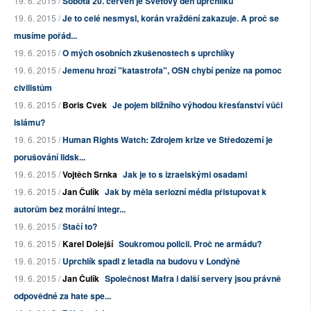
19. 6. 2015 /
Sobota 20. červen je Světový den uprchlíků
19. 6. 2015 /
Je to celé nesmysl, korán vraždění zakazuje. A proč se
musíme pořád...
19. 6. 2015 /
O mých osobních zkušenostech s uprchlíky
19. 6. 2015 /
Jemenu hrozí "katastrofa", OSN chybí peníze na pomoc
civilistům
19. 6. 2015 /
Boris Cvek
Je pojem bližního výhodou křesťanství vůči
islámu?
19. 6. 2015 /
Human Rights Watch: Zdrojem krize ve Středozemí je
porušování lidsk...
19. 6. 2015 /
Vojtěch Srnka
Jak je to s izraelskými osadami
19. 6. 2015 /
Jan Čulík
Jak by měla seriozní média přistupovat k
autorům bez morální integr...
19. 6. 2015 /
Stačí to?
19. 6. 2015 /
Karel Dolejší
Soukromou policii. Proč ne armádu?
19. 6. 2015 /
Uprchlík spadl z letadla na budovu v Londýně
19. 6. 2015 /
Jan Čulík
Společnost Mafra i další servery jsou právně
odpovědné za hate spe...