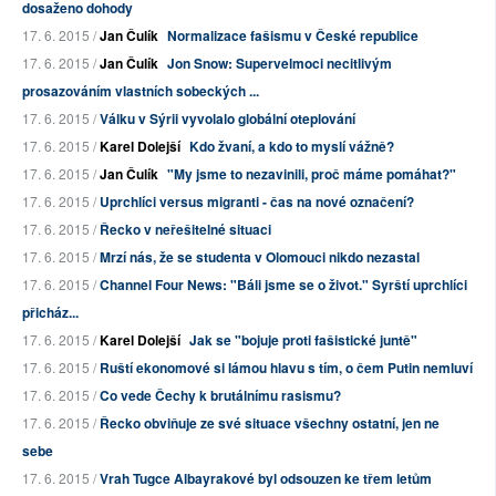
dosaženo dohody
17. 6. 2015 /
Jan Čulík
Normalizace fašismu v České republice
17. 6. 2015 /
Jan Čulík
Jon Snow: Supervelmoci necitlivým
prosazováním vlastních sobeckých ...
17. 6. 2015 /
Válku v Sýrii vyvolalo globální oteplování
17. 6. 2015 /
Karel Dolejší
Kdo žvaní, a kdo to myslí vážně?
17. 6. 2015 /
Jan Čulík
"My jsme to nezavinili, proč máme pomáhat?"
17. 6. 2015 /
Uprchlíci versus migranti - čas na nové označení?
17. 6. 2015 /
Řecko v neřešitelné situaci
17. 6. 2015 /
Mrzí nás, že se studenta v Olomouci nikdo nezastal
17. 6. 2015 /
Channel Four News: "Báli jsme se o život." Syrští uprchlíci
přicház...
17. 6. 2015 /
Karel Dolejší
Jak se "bojuje proti fašistické juntě"
17. 6. 2015 /
Ruští ekonomové si lámou hlavu s tím, o čem Putin nemluví
17. 6. 2015 /
Co vede Čechy k brutálnímu rasismu?
17. 6. 2015 /
Řecko obviňuje ze své situace všechny ostatní, jen ne
sebe
17. 6. 2015 /
Vrah Tugce Albayrakové byl odsouzen ke třem letům