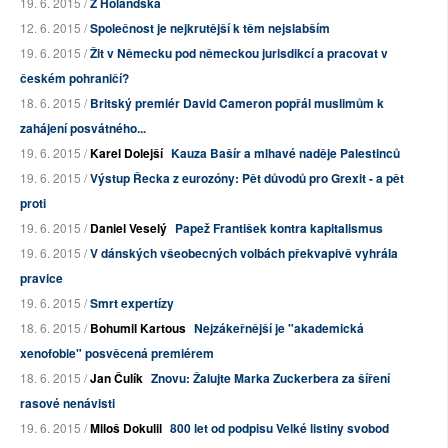
19. 6. 2015 /
Z Holandska
12. 6. 2015 /
Společnost je nejkrutější k těm nejslabším
19. 6. 2015 /
Žit v Německu pod německou jurisdikcí a pracovat v
českém pohraničí?
18. 6. 2015 /
Britský premiér David Cameron popřál muslimům k
zahájení posvátného...
19. 6. 2015 /
Karel Dolejší
Kauza Bašír a mlhavé naděje Palestinců
19. 6. 2015 /
Výstup Řecka z eurozóny: Pět důvodů pro Grexit - a pět
proti
19. 6. 2015 /
Daniel Veselý
Papež František kontra kapitalismus
19. 6. 2015 /
V dánských všeobecných volbách překvapivě vyhrála
pravice
19. 6. 2015 /
Smrt expertízy
18. 6. 2015 /
Bohumil Kartous
Nejzákeřnější je "akademická
xenofobie" posvěcená premiérem
18. 6. 2015 /
Jan Čulík
Znovu: Žalujte Marka Zuckerbera za šíření
rasové nenávisti
19. 6. 2015 /
Miloš Dokulil
800 let od podpisu Velké listiny svobod