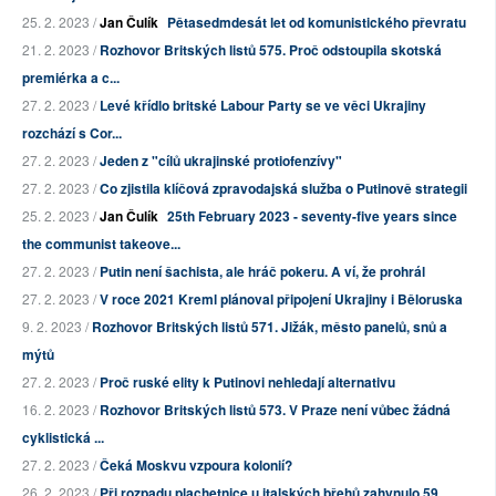
25. 2. 2023 /
Jan Čulík
Pětasedmdesát let od komunistického převratu
21. 2. 2023 /
Rozhovor Britských listů 575. Proč odstoupila skotská
premiérka a c...
27. 2. 2023 /
Levé křídlo britské Labour Party se ve věci Ukrajiny
rozchází s Cor...
27. 2. 2023 /
Jeden z "cílů ukrajinské protiofenzívy"
27. 2. 2023 /
Co zjistila klíčová zpravodajská služba o Putinově strategii
25. 2. 2023 /
Jan Čulík
25th February 2023 - seventy-five years since
the communist takeove...
27. 2. 2023 /
Putin není šachista, ale hráč pokeru. A ví, že prohrál
27. 2. 2023 /
V roce 2021 Kreml plánoval připojení Ukrajiny i Běloruska
9. 2. 2023 /
Rozhovor Britských listů 571. Jižák, město panelů, snů a
mýtů
27. 2. 2023 /
Proč ruské elity k Putinovi nehledají alternativu
16. 2. 2023 /
Rozhovor Britských listů 573. V Praze není vůbec žádná
cyklistická ...
27. 2. 2023 /
Čeká Moskvu vzpoura kolonií?
26. 2. 2023 /
Při rozpadu plachetnice u italských břehů zahynulo 59