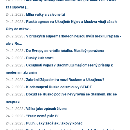
zastupovat j...
24. 2. 2023 /
Mlha války a válečné lži
24. 2. 2023 /
Ruská agrese na Ukrajině: Kyjev a Moskva vítají zásah
Číny do mírov...
24. 2. 2023 /
V britských supermarketech nejsou kvůli brexitu rajčata -
ale v Ru...
24. 2. 2023 /
Do Evropy se vrátila totalita. Musí být poražena
24. 2. 2023 /
Ruský kult smrti
24. 2. 2023 /
Ukrajinští vojáci v Bachmutu mají omezený přístup k
moderním zbraním
24. 2. 2023 /
Zabránil Západ míru mezi Ruskem a Ukrajinou?
24. 2. 2023 /
K odstoupení Ruska od smlouvy START
24. 2. 2023 /
Dokud se Rusko poctivě nevyrovná se Stalinem, nic se
nespraví
24. 2. 2023 /
Válka jako způsob života
24. 2. 2023 /
"Putin nemá plán B"
24. 2. 2023 /
Putin: Jaký začátek, takový konec