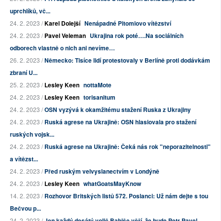
uprchlíků, vč...
24. 2. 2023 /
Karel Dolejší
Nenápadné Pitomiovo vítězství
24. 2. 2023 /
Pavel Veleman
Ukrajina rok poté….Na sociálních
odborech vlastně o nich ani nevíme…
26. 2. 2023 /
Německo: Tisíce lidí protestovaly v Berlíně proti dodávkám
zbraní U...
25. 2. 2023 /
Lesley Keen
nottaMote
24. 2. 2023 /
Lesley Keen
torisanitum
24. 2. 2023 /
OSN vyzývá k okamžitému stažení Ruska z Ukrajiny
24. 2. 2023 /
Ruská agrese na Ukrajině: OSN hlasiovala pro stažení
ruských vojsk...
24. 2. 2023 /
Ruská agrese na Ukrajině: Čeká nás rok "neporazitelnosti"
a vítězst...
24. 2. 2023 /
Před ruským velvyslanectvím v Londýně
24. 2. 2023 /
Lesley Keen
whatGoatsMayKnow
14. 2. 2023 /
Rozhovor Britských listů 572. Poslanci: Už nám dejte s tou
Bečvou p...
24. 2. 2023 /
Jen každý desátý volič Babiše věří, že bude Petr Pavel