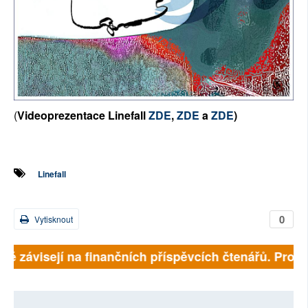
(
Videoprezentace Linefall
ZDE
,
ZDE
a
ZDE
)
Linefall
0
Vytisknout
lně závisejí na finančních příspěvcích čtenářů. Prosím