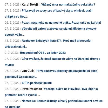
27. 2. 2023 /
Karel Dolejší
Vítězný únor normalizačního veksláka?
27. 2. 2023 /
Připravují se testy pro případ výskytu ohnisek ptačí
chřipky ve Spo...
26. 2. 2023 /
Pozor, nesahejte na nemocné ptáky. Pozor taky na kuřata!
27. 2. 2023 /
Větrejte při vaření a zbavte se plynu! Mít doma plynový
sporák vážn...
18. 2. 2023 /
Rozhovor Britských listů 574. Proč mají pracovníci
univerzit tak ní...
2. 2. 2023 /
Hospodaření OSBL za leden 2023
27. 2. 2023 /
Čína zvažuje, že dodá Rusku do války na Ukrajině drony a
munici
26. 2. 2023 /
Jan Čulík
Přivedou svou idiotsky slepou politikou čeští
politikové Česko skut...
27. 2. 2023 /
Si Ťin-pchingův kalkul
25. 2. 2023 /
Pavel Veleman
Včerejší sláva na Hlaváku - dva lékaři a
primátoři řeční a rychle ...
27. 2. 2023 /
Německo: Scholz kritizuje čínský poziční dokument o válce
na Ukrajině