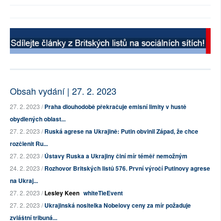
Obsah vydání | 27. 2. 2023
27. 2. 2023 /
Praha dlouhodobě překračuje emisní limity v hustě
obydlených oblast...
27. 2. 2023 /
Ruská agrese na Ukrajině: Putin obvinil Západ, že chce
rozčlenit Ru...
27. 2. 2023 /
Ústavy Ruska a Ukrajiny činí mír téměř nemožným
24. 2. 2023 /
Rozhovor Britských listů 576. První výročí Putinovy agrese
na Ukraj...
27. 2. 2023 /
Lesley Keen
whiteTieEvent
27. 2. 2023 /
Ukrajinská nositelka Nobelovy ceny za mír požaduje
zvláštní tribuná...