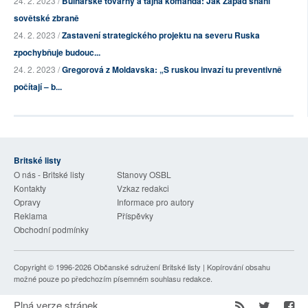
24. 2. 2023 /
Bulharské továrny a tajná komanda: Jak Západ shání
sovětské zbraně
24. 2. 2023 /
Zastavení strategického projektu na severu Ruska
zpochybňuje budouc...
24. 2. 2023 /
Gregorová z Moldavska: „S ruskou invazí tu preventivně
počítají – b...
Britské listy
O nás - Britské listy
Stanovy OSBL
Kontakty
Vzkaz redakci
Opravy
Informace pro autory
Reklama
Příspěvky
Obchodní podmínky
Copyright © 1996-2026
Občanské sdružení Britské listy
| Kopírování obsahu
možné pouze po předchozím písemném souhlasu redakce.
Plná verze stránek