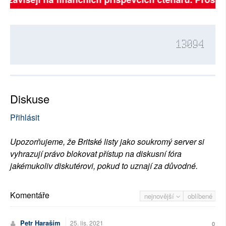
13094
Diskuse
Přihlásit
Upozorňujeme, že Britské listy jako soukromý server si
vyhrazují právo blokovat přístup na diskusní fóra
jakémukoliv diskutérovi, pokud to uznají za důvodné.
Komentáře
nejnovější
oblíbené
Petr Haraším
25. lis. 2021
0