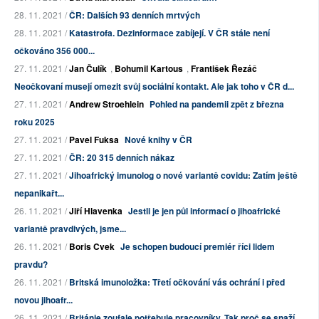
28. 11. 2021 /
ČR: Dalších 93 denních mrtvých
28. 11. 2021 /
Katastrofa. Dezinformace zabíjejí. V ČR stále není
očkováno 356 000...
27. 11. 2021 /
Jan Čulík
,
Bohumil Kartous
,
František Řezáč
Neočkovaní musejí omezit svůj sociální kontakt. Ale jak toho v ČR d...
27. 11. 2021 /
Andrew Stroehlein
Pohled na pandemii zpět z března
roku 2025
27. 11. 2021 /
Pavel Fuksa
Nové knihy v ČR
27. 11. 2021 /
ČR: 20 315 denních nákaz
27. 11. 2021 /
Jihoafrický imunolog o nové variantě covidu: Zatím ještě
nepanikařt...
26. 11. 2021 /
Jiří Hlavenka
Jestli je jen půl informací o jihoafrické
variantě pravdivých, jsme...
26. 11. 2021 /
Boris Cvek
Je schopen budoucí premiér říci lidem
pravdu?
26. 11. 2021 /
Britská imunoložka: Třetí očkování vás ochrání i před
novou jihoafr...
26. 11. 2021 /
Británie zoufale potřebuje pracovníky. Tak proč se snaží