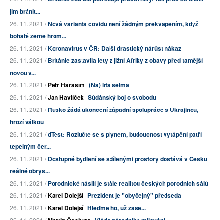
jim bránit...
26. 11. 2021 /
Nová varianta covidu není žádným překvapením, když
bohaté země hrom...
26. 11. 2021 /
Koronavirus v ČR: Další drastický nárůst nákaz
26. 11. 2021 /
Británie zastavila lety z jižní Afriky z obavy před tamější
novou v...
26. 11. 2021 /
Petr Haraším
(Na) lítá šelma
26. 11. 2021 /
Jan Havlíček
Súdánský boj o svobodu
26. 11. 2021 /
Rusko žádá ukončení západní spolupráce s Ukrajinou,
hrozí válkou
26. 11. 2021 /
dTest: Rozlučte se s plynem, budoucnost vytápění patří
tepelným čer...
26. 11. 2021 /
Dostupné bydlení se sdílenými prostory dostává v Česku
reálné obrys...
26. 11. 2021 /
Porodnické násilí je stále realitou českých porodních sálů
26. 11. 2021 /
Karel Dolejší
Prezident je "obyčejný" předseda
26. 11. 2021 /
Karel Dolejší
Hleďme ho, už zase...
26. 11. 2021 /
Martin Čechura
Vláda národního milování