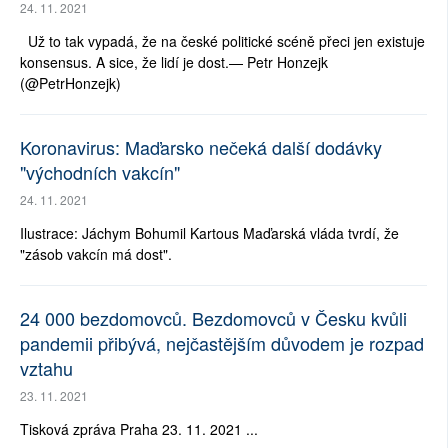
24. 11. 2021
Už to tak vypadá, že na české politické scéně přeci jen existuje
konsensus. A sice, že lidí je dost.— Petr Honzejk
(@PetrHonzejk)
Koronavirus: Maďarsko nečeká další dodávky
"východních vakcín"
24. 11. 2021
Ilustrace: Jáchym Bohumil Kartous Maďarská vláda tvrdí, že
"zásob vakcín má dost".
24 000 bezdomovců. Bezdomovců v Česku kvůli
pandemii přibývá, nejčastějším důvodem je rozpad
vztahu
23. 11. 2021
Tisková zpráva Praha 23. 11. 2021 ...