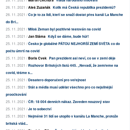
26. 11. 2021 /
Aleš Zuzaňák
Kolik má Česká republika prezidentů?
26. 11. 2021 /
Co je to za lidi, kteří se snaží dostat přes kanál La Manche
do Bri...
25. 11. 2021 /
Miloš Zeman byl pozitivně testován na covid
25. 11. 2021 /
Jan Sláma
Když se dáme, bude hůř!
25. 11. 2021 /
Česko je globálně PÁTOU NEJHORŠÍ ZEMÍ SVĚTA co do
počtu úmrtí na covid
25. 11. 2021 /
Boris Cvek
Pan prezident asi neví, co se v zemi děje
25. 11. 2021 /
Rozhovor Britských listů 445. „Nevadí, že zemřeme na
covid, těšme s...
25. 11. 2021 /
Desatero doporučení pro veřejnost
25. 11. 2021 /
Stát a média musí udělat všechno pro co nejsilnější
proočkování
25. 11. 2021 /
ČR: 18 004 denních nákaz. Zaveden nouzový stav
25. 11. 2021 /
Je to sobectví
25. 11. 2021 /
Nejméně 31 lidí se utopilo v kanálu La Manche, protože
britská vlád...