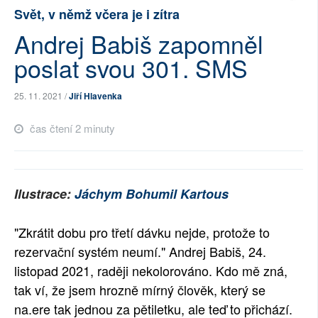
Svět, v němž včera je i zítra
SOCIÁLNÍ SÍTĚ
Andrej Babiš zapomněl
RUBRIKY
poslat svou 301. SMS
PLNÁ VERZE STRÁNEK
25. 11. 2021 /
Jiří Hlavenka
čas čtení 2 minuty
Ilustrace:
Jáchym Bohumil Kartous
"Zkrátit dobu pro třetí dávku nejde, protože to
rezervační systém neumí." Andrej Babiš, 24.
listopad 2021, raději nekolorováno.
Kdo mě zná,
tak ví, že jsem hrozně mírný člověk, který se
na.ere tak jednou za pětiletku, ale teď to přichází.