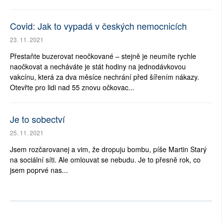
Covid: Jak to vypadá v českých nemocnicích
23. 11. 2021
Přestaňte buzerovat neočkované – stejně je neumíte rychle
naočkovat a necháváte je stát hodiny na jednodávkovou
vakcínu, která za dva měsíce nechrání před šířením nákazy.
Otevřte pro lidi nad 55 znovu očkovac...
Je to sobectví
25. 11. 2021
Jsem rozčarovanej a vim, že dropuju bombu, píše Martin Starý
na sociální síti. Ale omlouvat se nebudu. Je to přesně rok, co
jsem poprvé nas...