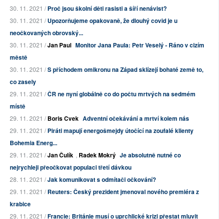
30. 11. 2021 /
Proč jsou školní děti rasisti a šíří nenávist?
30. 11. 2021 /
Upozorňujeme opakovaně, že dlouhý covid je u
neočkovaných obrovský...
30. 11. 2021 /
Jan Paul
Monitor Jana Paula: Petr Veselý - Ráno v cizím
městě
30. 11. 2021 /
S příchodem omikronu na Západ sklízejí bohaté země to,
co zasely
29. 11. 2021 /
ČR ne nyní globálně co do počtu mrtvých na sedmém
místě
29. 11. 2021 /
Boris Cvek
Adventní očekávání a mrtví kolem nás
29. 11. 2021 /
Piráti mapují energošmejdy útočící na zoufalé klienty
Bohemia Energ...
29. 11. 2021 /
Jan Čulík
,
Radek Mokrý
Je absolutně nutné co
nejrychleji přeočkovat populaci třetí dávkou
28. 11. 2021 /
Jak komunikovat s odmítači očkování?
29. 11. 2021 /
Reuters: Český prezident jmenoval nového premiéra z
krabice
29. 11. 2021 /
Francie: Británie musí o uprchlické krizi přestat mluvit