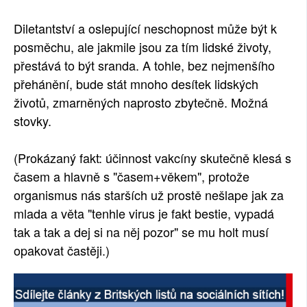
Diletantství a oslepující neschopnost může být k
posměchu, ale jakmile jsou za tím lidské životy,
přestává to být sranda. A tohle, bez nejmenšího
přehánění, bude stát mnoho desítek lidských
životů, zmarněných naprosto zbytečně. Možná
stovky.
(Prokázaný fakt: účinnost vakcíny skutečně klesá s
časem a hlavně s "časem+věkem", protože
organismus nás starších už prostě nešlape jak za
mlada a věta "tenhle virus je fakt bestie, vypadá
tak a tak a dej si na něj pozor" se mu holt musí
opakovat častěji.)