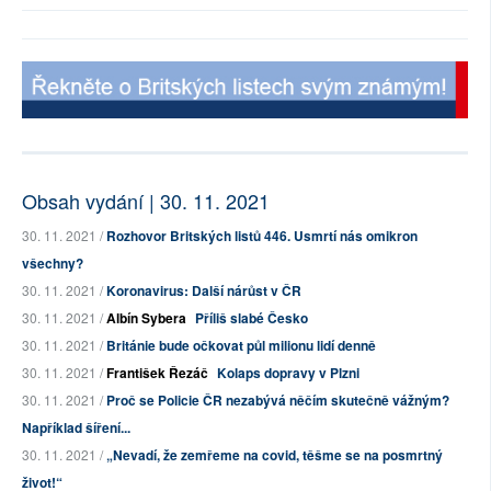
Obsah vydání | 30. 11. 2021
30. 11. 2021 /
Rozhovor Britských listů 446. Usmrtí nás omikron
všechny?
30. 11. 2021 /
Koronavirus: Další nárůst v ČR
30. 11. 2021 /
Albín Sybera
Příliš slabé Česko
30. 11. 2021 /
Británie bude očkovat půl milionu lidí denně
30. 11. 2021 /
František Řezáč
Kolaps dopravy v Plzni
30. 11. 2021 /
Proč se Policie ČR nezabývá něčím skutečně vážným?
Například šíření...
30. 11. 2021 /
„Nevadí, že zemřeme na covid, těšme se na posmrtný
život!“