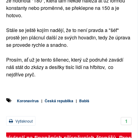
že hodnota "180", která tam někde nalézá ať už formou
konstanty nebo proměnné, se překlepne na 150 a je
hotovo.
Stále se ještě kojím nadějí, že to není pravda a "šéf"
prostě jen plácnul další ze svých hovadin, tedy že úprava
se provede rychle a snadno.
Prosím, ať už je tento šílenec, který už podruhé zavádí
náš stát do zkázy a desítky tisíc lidí na hřbitov, co
nejdříve pryč.
Koronavirus
|
Česká republika
|
Babiš
1
Vytisknout
ě závisejí na finančních příspěvcích čtenářů. Prosíme,