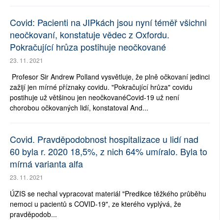
Covid: Pacienti na JIPkách jsou nyní téměř všichni
neočkovaní, konstatuje vědec z Oxfordu.
Pokračující hrůza postihuje neočkované
23. 11. 2021
Profesor Sir Andrew Polland vysvětluje, že plně očkovaní jedinci
zažijí jen mírné příznaky covidu. "Pokračující hrůza" covidu
postihuje už většinou jen neočkovanéCovid-19 už není
chorobou očkovaných lidí, konstatoval And...
Covid. Pravděpodobnost hospitalizace u lidí nad
60 byla r. 2020 18,5%, z nich 64% umíralo. Byla to
mírná varianta alfa
23. 11. 2021
ÚZIS se nechal vypracovat materiál "Predikce těžkého průběhu
nemoci u pacientů s COVID-19", ze kterého vyplývá, že
pravděpodob...