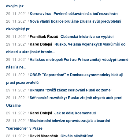
dvojím jaz...
29. 11. 2021 /
Koronavirus: Povinné očkování nás teď nezachrání
26. 11. 2021 /
Nová vládní koalice brutálně zrušila svůj předvolební
ekologický pr...
29. 11. 2021 /
František Řezáč
Občanská iniciativa se vyplácí
29. 11. 2021 /
Karel Dolejší
Rusko: Většina vojenských vlaků míří do
oblasti u ukrajinské hranic...
29. 11. 2021 /
Haitskou metropolí Port-au-Prince zmítají všudypřítomné
násilí a ne...
29. 11. 2021 /
OBSE: "Separatisté" v Donbasu systematicky blokují
práci pozorovatelů
29. 11. 2021 /
Ukrajina "zváží zákaz cestování Rusů do země"
29. 11. 2021 /
Šéf norské rozvědky: Rusko zřejmě chystá útok proti
Ukrajině
29. 11. 2021 /
Karel Dolejší
Jak to dělaj kosmonauti
28. 11. 2021 /
Mezinárodní televize opravdu zaujala absurdní
"ceremonie" v Praze
28. 11. 2021 /
David Marenčák
Chvála silničářům!