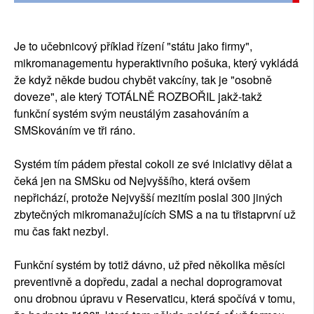
Je to učebnicový příklad řízení "státu jako firmy",
mikromanagementu hyperaktivního pošuka, který vykládá
že když někde budou chybět vakcíny, tak je "osobně
doveze", ale který TOTÁLNĚ ROZBOŘIL jakž-takž
funkční systém svým neustálým zasahováním a
SMSkováním ve tři ráno.
Systém tím pádem přestal cokoli ze své iniciativy dělat a
čeká jen na SMSku od Nejvyššího, která ovšem
nepřichází, protože Nejvyšší mezitím poslal 300 jiných
zbytečných mikromanažujících SMS a na tu třistaprvní už
mu čas fakt nezbyl.
Funkční systém by totiž dávno, už před několika měsíci
preventivně a dopředu, zadal a nechal doprogramovat
onu drobnou úpravu v Reservaticu, která spočívá v tomu,