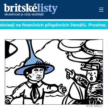
závisejí na finančních příspěvcích čtenářů. Prosíme, p
PŘIHLÁSIT
AKTUÁLNÍ VYDÁNÍ
ARCHIV
ROZHOVORY
TÉMATA
NEJČTENĚJŠÍ ZA 7 DNÍ
AUTOŘI
PŘÍSPĚVKY NA PROVOZ