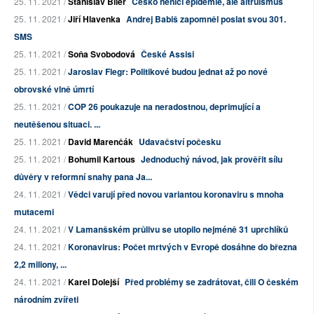
25. 11. 2021 /
Stanislav Biler
Česko neničí epidemie, ale altruismus
25. 11. 2021 /
Jiří Hlavenka
Andrej Babiš zapomněl poslat svou 301.
SMS
25. 11. 2021 /
Soňa Svobodová
České Assisi
25. 11. 2021 /
Jaroslav Flegr: Politikové budou jednat až po nové
obrovské vlně úmrtí
25. 11. 2021 /
COP 26 poukazuje na neradostnou, deprimující a
neutěšenou situaci. ...
25. 11. 2021 /
David Marenčák
Udavačství počesku
25. 11. 2021 /
Bohumil Kartous
Jednoduchý návod, jak prověřit sílu
důvěry v reformní snahy pana Ja...
24. 11. 2021 /
Vědci varují před novou variantou koronaviru s mnoha
mutacemi
24. 11. 2021 /
V Lamanšském průlivu se utopilo nejméně 31 uprchlíků
24. 11. 2021 /
Koronavirus: Počet mrtvých v Evropě dosáhne do března
2,2 miliony, ...
24. 11. 2021 /
Karel Dolejší
Před problémy se zadrátovat, čili O českém
národním zvířeti