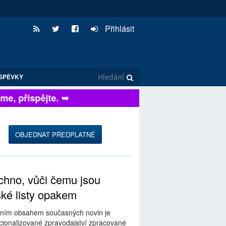
Přihlásit
SPĚVKY
, přispějte. ➥
OBJEDNAT PŘEDPLATNÉ
hno, vůči čemu jsou
ské listy opakem
ním obsahem současných novin je
ionalizované zpravodajství zpracované