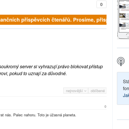
0
inančních příspěvcích čtenářů. Prosíme, přispějte. ➥
soukromý server si vyhrazují právo blokovat přístup
rovi, pokud to uznají za důvodné.
St
for
nejnovější
oblíbené
Ja
0
at nás. Palec nahoru. Toto je úžasná planeta.