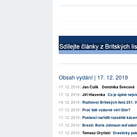
Obsah vydání | 17. 12. 2019
17. 12. 2019 /
Jan Čulík
,
Dominika Švecová
17. 12. 2019 /
Jiří Hlavenka
Co je úplně nejv
14. 12. 2019 /
Rozhovor Britských listů 251. Vo
17. 12. 2019 /
Proč lidé vzdorně věří lžím?
17. 12. 2019 /
Poslanci nařídili rozsáhlé kácen
17. 12. 2019 /
Brexit: Boris Johnson teď odstr
17. 12. 2019 /
Tomasz Oryński
Drasticky pokl