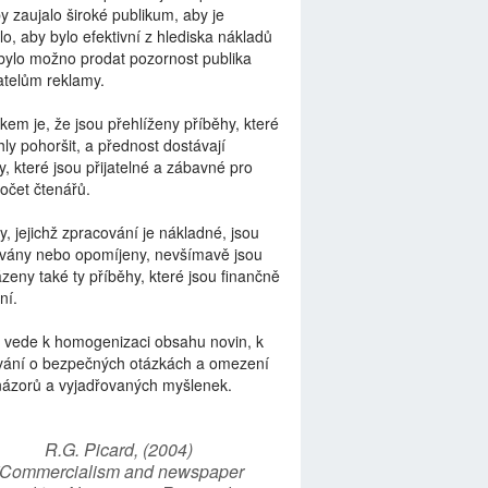
by zaujalo široké publikum, aby je
lo, aby bylo efektivní z hlediska nákladů
bylo možno prodat pozornost publika
telům reklamy.
kem je, že jsou přehlíženy příběhy, které
ly pohoršit, a přednost dostávají
y, které jsou přijatelné a zábavné pro
počet čtenářů.
y, jejichž zpracování je nákladné, jsou
vány nebo opomíjeny, nevšímavě jsou
zeny také ty příběhy, které jsou finančně
ní.
 vede k homogenizaci obsahu novin, k
vání o bezpečných otázkách a omezení
názorů a vyjadřovaných myšlenek.
R.G. Picard, (2004)
“Commercialism and newspaper