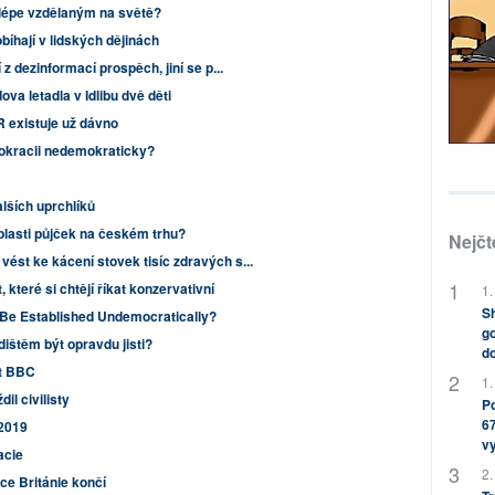
ejlépe vzdělaným na světě?
bíhají v lidských dějinách
 z dezinformací prospěch, jiní se p...
va letadla v Idlibu dvě děti
R existuje už dávno
mokracii nedemokraticky?
lších uprchlíků
 oblasti půjček na českém trhu?
Nejčt
ést ke kácení stovek tisíc zdravých s...
 které si chtějí říkat konzervativní
1.
Sh
e Established Undemocratically?
go
ištěm být opravdu jisti?
do
at BBC
1.
il civilisty
Po
67
 2019
v
acie
2.
ce Británie končí