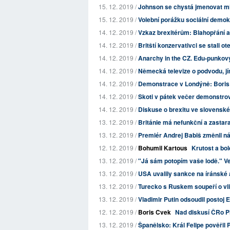
15. 12. 2019 /
Johnson se chystá jmenovat min
15. 12. 2019 /
Volební porážku sociální demokra
14. 12. 2019 /
Vzkaz brexitérům: Blahopřání a 
14. 12. 2019 /
Britští konzervativci se stali o
14. 12. 2019 /
Anarchy in the CZ. Edu-punkov
14. 12. 2019 /
Německá televize o podvodu, jím
14. 12. 2019 /
Demonstrace v Londýně: Boris 
14. 12. 2019 /
Skoti v pátek večer demonstrova
14. 12. 2019 /
Diskuse o brexitu ve slovensk
13. 12. 2019 /
Británie má nefunkční a zastaral
13. 12. 2019 /
Premiér Andrej Babiš změnil náz
12. 12. 2019 /
Bohumil Kartous
Krutost a bol
13. 12. 2019 /
"Já sám potopím vaše lodě." Vel
13. 12. 2019 /
USA uvalily sankce na íránské 
13. 12. 2019 /
Turecko s Ruskem soupeří o vli
13. 12. 2019 /
Vladimir Putin odsoudil postoj
12. 12. 2019 /
Boris Cvek
Nad diskusí ČRo Pl
13. 12. 2019 /
Španělsko: Král Felipe pověři