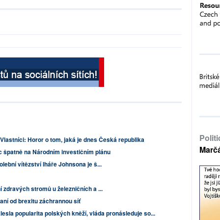
Polit
Vlastníci: Horor o tom, jaká je dnes Česká republika
Marč
íc špatně na Národním investičním plánu
lební vítězství lháře Johnsona je š...
í zdravých stromů u železničních a ...
aní od brexitu záchrannou síť
esla popularita polských kněží, vláda pronásleduje so...