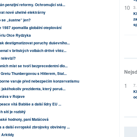
án penzijní reformy. Ochromující stá...
3.
vat nové uhelné elektrárny
Kl
za
 se „šustne“ jen?
s
 1987 zpomalila globální oteplování
ériu Otce Rydzyka
Jak destigmatizovat poruchy duševního...
nal v britských volbách drtivé vítěz...
televizí?
ích míst se tvoří bezprecedentní dlo...
Nejsd
 Gretu Thunbergovou s Hitlerem, Stal...
borne varuje před nebezpečím konzervatismu
7.
 jakéhokoliv prezidenta, který poruš...
Kl
 práva v Rojave
od
eace vítá Babiše a další lídry EU ...
 sítí je rozbitý
nské hodnoty, paní Maláčová
a další evropské zbrojovky obviněny ...
z Arktidy