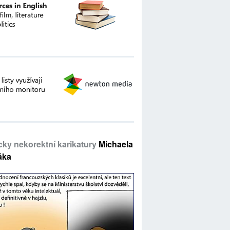
icky nekorektní karikatury
Michaela
áka