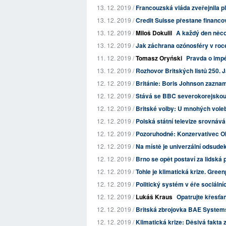
13. 12. 2019 /
Francouzská vláda zveřejnila pl
13. 12. 2019 /
Credit Suisse přestane financo
13. 12. 2019 /
Miloš Dokulil
A každý den něco
13. 12. 2019 /
Jak záchrana ozónosféry v roce
11. 12. 2019 /
Tomasz Oryński
Pravda o imp
13. 12. 2019 /
Rozhovor Britských listů 250. 
12. 12. 2019 /
Británie: Boris Johnson zazname
12. 12. 2019 /
Stává se BBC severokorejskou 
12. 12. 2019 /
Britské volby: U mnohých volebn
12. 12. 2019 /
Polská státní televize srovnává
12. 12. 2019 /
Pozoruhodné: Konzervativec O
12. 12. 2019 /
Na místě je univerzální odsudek
12. 12. 2019 /
Brno se opět postaví za lidská
12. 12. 2019 /
Tohle je klimatická krize. Greenp
12. 12. 2019 /
Politický systém v éře sociálních
12. 12. 2019 /
Lukáš Kraus
Opatrujte křesťa
12. 12. 2019 /
Britská zbrojovka BAE Systems 
12. 12. 2019 /
Klimatická krize: Děsivá fakta 