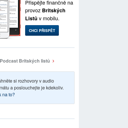
Přispějte finančně na
provoz
Britských
v mobilu.
Listů
CHCI PŘISPĚT
Podcast Britských listů
áhněte si rozhovory v audio
mátu a poslouchejte je kdekoliv.
k na to?