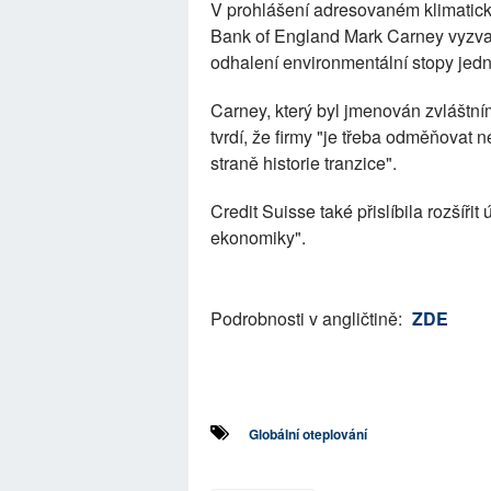
V prohlášení adresovaném klimatick
Bank of England Mark Carney vyzval
odhalení environmentální stopy jedn
Carney, který byl jmenován zvláštn
tvrdí, že firmy "je třeba odměňovat 
straně historie tranzice".
Credit Suisse také přislíbila rozšíři
ekonomiky".
Podrobnosti v angličtině:
ZDE
Globální oteplování