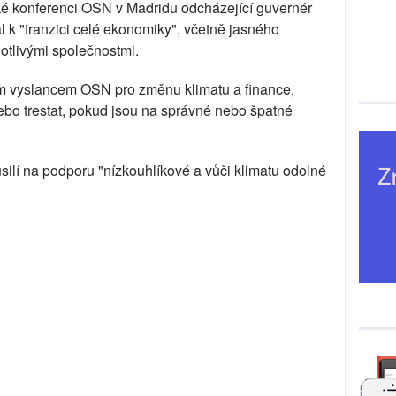
é konferenci OSN v Madridu odcházející guvernér
 k "tranzici celé ekonomiky", včetně jasného
otlivými společnostmi.
ím vyslancem OSN pro změnu klimatu a finance,
nebo trestat, pokud jsou na správné nebo špatné
t úsilí na podporu "nízkouhlíkové a vůči klimatu odolné