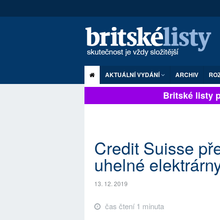
AKTUÁLNÍ VYDÁNÍ
ARCHIV
RO
Britské listy pl
Credit Suisse př
uhelné elektrárn
13. 12. 2019
čas čtení 1 minuta