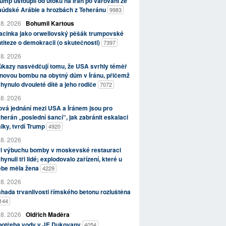
ump ustoupil od útoků na Írán po varování ze
aúdské Arábie a hrozbách z Teheránu
9983
 8. 2026
Bohumil Kartous
acinka jako orwellovský pěšák trumpovské
titeze o demokracii (o skutečnosti)
7397
 8. 2026
kazy nasvědčují tomu, že USA svrhly téměř
novou bombu na obytný dům v Íránu, přičemž
hynulo dvouleté dítě a jeho rodiče
7072
 8. 2026
vá jednání mezi USA a Íránem jsou pro
herán „poslední šancí“, jak zabránit eskalaci
lky, tvrdí Trump
4920
 8. 2026
ři výbuchu bomby v moskevské restauraci
hynuli tři lidé; explodovalo zařízení, které u
ebe měla žena
4229
 8. 2026
hada trvanlivosti římského betonu rozluštěna
144
 8. 2026
Oldřich Maděra
potřeba vody v JE Dukovany
4054