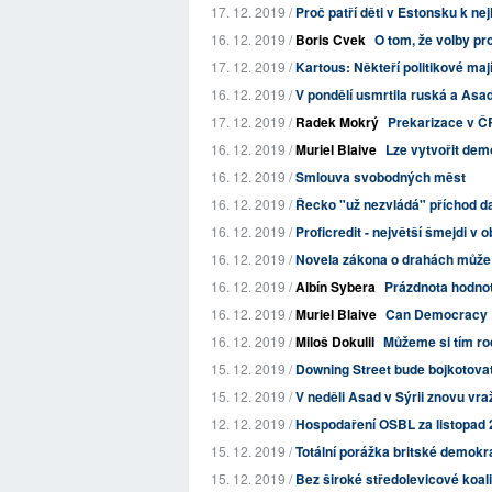
17. 12. 2019 /
Proč patří děti v Estonsku k n
16. 12. 2019 /
Boris Cvek
O tom, že volby pro
17. 12. 2019 /
Kartous: Někteří politikové mají
16. 12. 2019 /
V pondělí usmrtila ruská a Asado
17. 12. 2019 /
Radek Mokrý
Prekarizace v Č
16. 12. 2019 /
Muriel Blaive
Lze vytvořit de
16. 12. 2019 /
Smlouva svobodných měst
16. 12. 2019 /
Řecko "už nezvládá" příchod da
16. 12. 2019 /
Proficredit - největší šmejdi v
16. 12. 2019 /
Novela zákona o drahách může v
16. 12. 2019 /
Albín Sybera
Prázdnota hodnot,
16. 12. 2019 /
Muriel Blaive
Can Democracy B
16. 12. 2019 /
Miloš Dokulil
Můžeme si tím rod
15. 12. 2019 /
Downing Street bude bojkotov
15. 12. 2019 /
V neděli Asad v Sýrii znovu vražd
12. 12. 2019 /
Hospodaření OSBL za listopad
15. 12. 2019 /
Totální porážka britské demokr
15. 12. 2019 /
Bez široké středolevicové koali