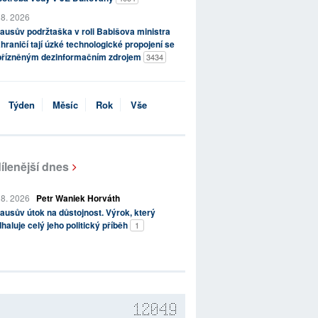
 8. 2026
ausův podržtaška v roli Babišova ministra
hraničí tají úzké technologické propojení se
přízněným dezinformačním zdrojem
3434
Týden
Měsíc
Rok
Vše
ílenější dnes
 8. 2026
Petr Waniek Horváth
ausův útok na důstojnost. Výrok, který
haluje celý jeho politický příběh
1
12049