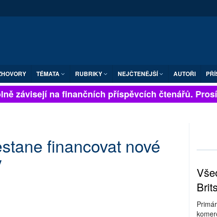
ZHOVORY
TÉMATA
RUBRIKY
NEJČTENĚJŠÍ
AUTOŘI
PŘÍ
ně závisejí na finančních příspěvcích čtenářů. Prosíme
estane financovat nové
y
Všec
Brit
Primár
komerc