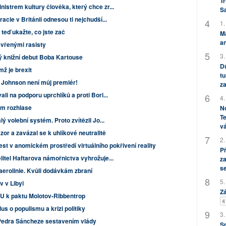
Tr
istrem kultury člověka, který chce zr...
S
cie v Británii odnesou ti nejchudší...
1.
teď ukažte, co jste zač
M
an
tevřenými rasisty
3.
ý knižní debut Boba Kartouse
Dů
ž je brexit
tu
Johnson není můj premiér!
za
li na podporu uprchlíků a proti Bori...
4.
ém rozhlase
No
Te
ý volební systém. Proto zvítězil Jo...
vá
or a zavázal se k uhlíkové neutralitě
2.
est v anomickém prostředí virtuálního pokřivení reality
P
itel Haftarova námořnictva vyhrožuje...
za
s
aerolinie. Kvůli dodávkám zbraní
5.
v v Libyi
Zá
 EU k paktu Molotov-Ribbentrop
4
us o populismu a krizi politiky
3.
l Pedra Sáncheze sestavením vlády
S