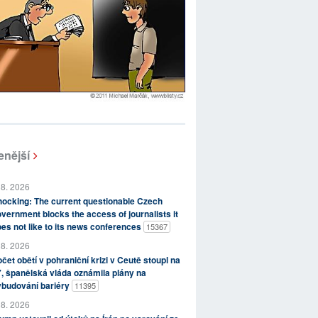
enější
 8. 2026
ocking: The current questionable Czech
vernment blocks the access of journalists it
es not like to its news conferences
15367
 8. 2026
čet obětí v pohraniční krizi v Ceutě stoupl na
, španělská vláda oznámila plány na
ybudování bariéry
11395
 8. 2026