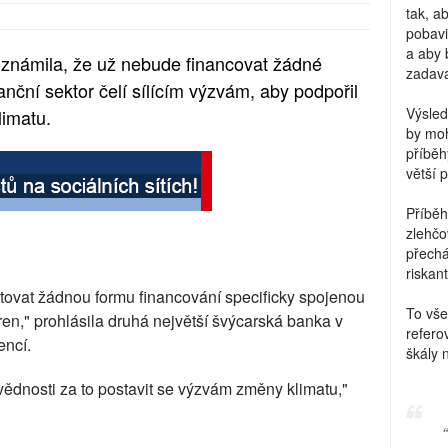
tak, a
pobavi
a aby 
oznámila, že už nebude financovat žádné
zadava
anční sektor čelí sílícím výzvám, aby podpořil
Výsled
limatu.
by moh
příběh
větší 
Příběh
zlehčo
přechá
riskant
ovat žádnou formu financování specificky spojenou
To vše
en," prohlásila druhá největší švýcarská banka v
refero
encí.
škály 
vědnosti za to postavit se výzvám změny klimatu,"