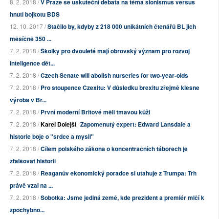
8. 2. 2018 /
V Praze se uskuteční debata na téma sionismus versus
hnutí bojkotu BDS
12. 10. 2017 /
Stačilo by, kdyby z 218 000 unikátních čtenářů BL jich
měsíčně 350 ...
7. 2. 2018 /
Školky pro dvouleté mají obrovský význam pro rozvoj
inteligence dět...
7. 2. 2018 /
Czech Senate will abolish nurseries for two-year-olds
7. 2. 2018 /
Pro stoupence Czexitu: V důsledku brexitu zřejmě klesne
výroba v Br...
7. 2. 2018 /
První moderní Britové měli tmavou kůži
7. 2. 2018 /
Karel Dolejší
Zapomenutý expert: Edward Lansdale a
historie boje o "srdce a mysli"
7. 2. 2018 /
Cílem polského zákona o koncentračních táborech je
zfalšovat historii
7. 2. 2018 /
Reaganův ekonomický poradce si utahuje z Trumpa: Trh
právě vzal na ...
7. 2. 2018 /
Sobotka: Jsme jediná země, kde prezident a premiér mlčí k
zpochybňo...