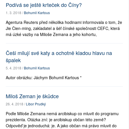
Podívá se ještě krteček do Číny?
1. 3. 2018 /
Bohumil Kartous
Agentura Reuters před několika hodinami informovala o tom, že
Jie Čien-ming, zakladatel a šéf čínské společnosti CEFC, která
má úzké vazby na Miloše Zemana a jeho kohortu,
Češi milují své katy a ochotně kladou hlavu na
špalek
5. 4. 2018 /
Bohumil Kartous
Autor obrázku: Jáchym Bohumil Kartous "
Miloš Zeman je škůdce
26. 4. 2018 /
Libor Prudký
Podle Miloše Zemana nemá arcibiskup co mluvit do programu
prezidenta. Otázka zní: je arcibiskup občan této země?
Odpověď je jednoduchá: je. A jako občan má právo mluvit do