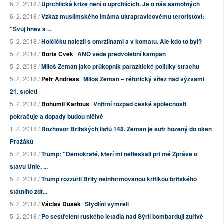
6. 2. 2018 /
Uprchlická krize není o uprchlících. Je o nás samotných
6. 2. 2018 /
Vzkaz muslimského imáma ultrapravicovému teroristovi:
"Svůj hněv a ...
5. 2. 2018 /
Holčičku nalezli s omrzlinami a v komatu. Ale kdo to byl?
5. 2. 2018 /
Boris Cvek
ANO vede předvolební kampaň
5. 2. 2018 /
Miloš Zeman jako průkopník parazitické politiky strachu
5. 2. 2018 /
Petr Andreas
Miloš Zeman – rétorický vítěz nad výzvami
21. století
5. 2. 2018 /
Bohumil Kartous
Vnitřní rozpad české společnosti
pokračuje a dopady budou ničivé
1. 2. 2018 /
Rozhovor Britských listů 148. Zeman je šutr hozený do oken
Pražáků
5. 2. 2018 /
Trump: "Demokraté, kteří mi netleskali při mé Zprávě o
stavu Unie, ...
5. 2. 2018 /
Trump rozzuřil Brity neinformovanou kritikou britského
státního zdr...
5. 2. 2018 /
Václav Dušek
Stydlíni vymřeli
5. 2. 2018 /
Po sestřelení ruského letadla nad Sýrií bombardují zuřivě