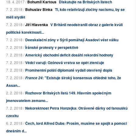
18. 4. 2017 /
Bohumil Kartous
Diskutujte na Britských listech
7. 2. 2018 /
Bohuslav Binka
Ti, kdo relativizují zločiny nacismu, by se
měli stydět
7. 2. 2018 /
Jiří Hlavenka
V Británii neodstranili obraz z galerie kvůli
politické korektnosti...
7. 2. 2018 /
Deeskalační zóny v Sýrii pomáhají Asadovi vést válku
7. 2. 2018 /
Íránské protesty v perspektivě
7. 2. 2018 /
Americký obchodní deficit dosáhl rekordní hodnoty
7. 2. 2018 /
Vědci varují: Ozónová vrstva se opět ztenčuje
7. 2. 2018 /
Prominentní polští diplomaté vydali otevřený dopis
7. 2. 2018 /
: "Existuje široký konsensus ohledně toho, že
France 24
Assan...
2. 2. 2018 /
Rozhovor Britských listů 149. Hlavním společným
jmenovatelem zemano...
7. 2. 2018 /
Nekorektnost Petra Honzejka: Otrávené dárky od fanoušků
czexitu
6. 2. 2018 /
Čech, lord Alfred Dubs: Prosím, musíme se spojit a pomoci
dnešním d...