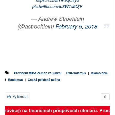
https://t.co/EYfF9qOVy2
pic.twitter.com/io3W7d5QjV
— Andrew Stroehlein
(@astroehlein)
February 5, 2018
Prezident Miloš Zeman ve funkci
|
Extremismus
|
Islamofobie
|
Rasismus
|
Česká politická scéna
0
Vytisknout
ně závisejí na finančních příspěvcích čtenářů. Prosíme