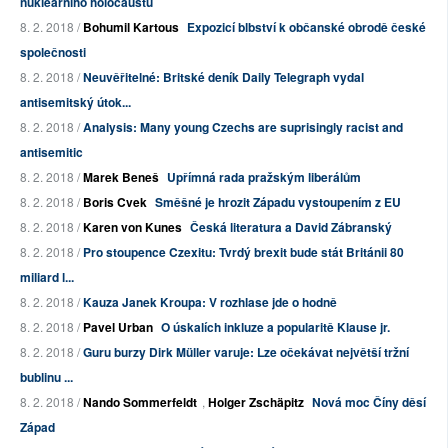
nukleárního holocaustu
8. 2. 2018 /
Bohumil Kartous
Expozicí blbství k občanské obrodě české
společnosti
8. 2. 2018 /
Neuvěřitelné: Britské deník Daily Telegraph vydal
antisemitský útok...
8. 2. 2018 /
Analysis: Many young Czechs are suprisingly racist and
antisemitic
8. 2. 2018 /
Marek Beneš
Upřímná rada pražským liberálům
8. 2. 2018 /
Boris Cvek
Směšné je hrozit Západu vystoupením z EU
8. 2. 2018 /
Karen von Kunes
Česká literatura a David Zábranský
8. 2. 2018 /
Pro stoupence Czexitu: Tvrdý brexit bude stát Británii 80
miliard l...
8. 2. 2018 /
Kauza Janek Kroupa: V rozhlase jde o hodně
8. 2. 2018 /
Pavel Urban
O úskalích inkluze a popularitě Klause jr.
8. 2. 2018 /
Guru burzy Dirk Müller varuje: Lze očekávat největší tržní
bublinu ...
8. 2. 2018 /
Nando Sommerfeldt
,
Holger Zschäpitz
Nová moc Číny děsí
Západ