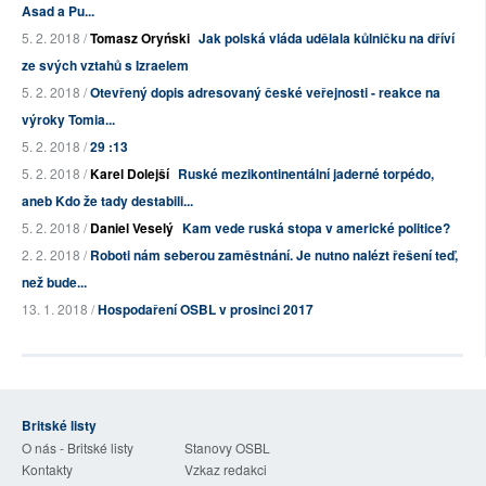
Asad a Pu...
5. 2. 2018 /
Tomasz Oryński
Jak polská vláda udělala kůlničku na dříví
ze svých vztahů s Izraelem
5. 2. 2018 /
Otevřený dopis adresovaný české veřejnosti - reakce na
výroky Tomia...
5. 2. 2018 /
29 :13
5. 2. 2018 /
Karel Dolejší
Ruské mezikontinentální jaderné torpédo,
aneb Kdo že tady destabili...
5. 2. 2018 /
Daniel Veselý
Kam vede ruská stopa v americké politice?
2. 2. 2018 /
Roboti nám seberou zaměstnání. Je nutno nalézt řešení teď,
než bude...
13. 1. 2018 /
Hospodaření OSBL v prosinci 2017
Britské listy
O nás - Britské listy
Stanovy OSBL
Kontakty
Vzkaz redakci