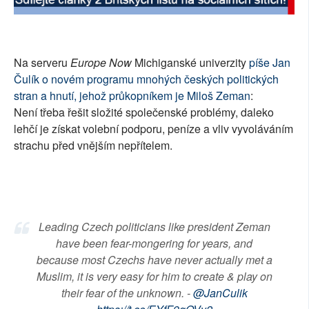
SOCIÁLNÍ SÍTĚ
RUBRIKY
Na serveru
Europe Now
Michiganské univerzity
píše Jan
Čulík o novém programu mnohých českých politických
PLNÁ VERZE STRÁNEK
stran a hnutí, jehož průkopníkem je Miloš Zeman
:
Není třeba řešit složité společenské problémy, daleko
lehčí je získat volební podporu, peníze a vliv vyvoláváním
strachu před vnějším nepřítelem.
Leading Czech politicians like president Zeman
have been fear-mongering for years, and
because most Czechs have never actually met a
Muslim, it is very easy for him to create & play on
their fear of the unknown. -
@JanCulik