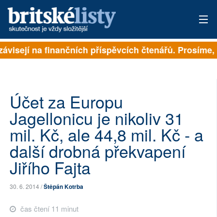
ávisejí na finančních příspěvcích čtenářů. Prosíme, p
PŘIHLÁSIT
AKTUÁLNÍ VYDÁNÍ
ARCHIV
Účet za Europu
Jagellonicu je nikoliv 31
ROZHOVORY
mil. Kč, ale 44,8 mil. Kč - a
TÉMATA
další drobná překvapení
Jiřího Fajta
NEJČTENĚJŠÍ ZA 7 DNÍ
AUTOŘI
30. 6. 2014 /
Štěpán Kotrba
PŘÍSPĚVKY NA PROVOZ
čas čtení 11 minut