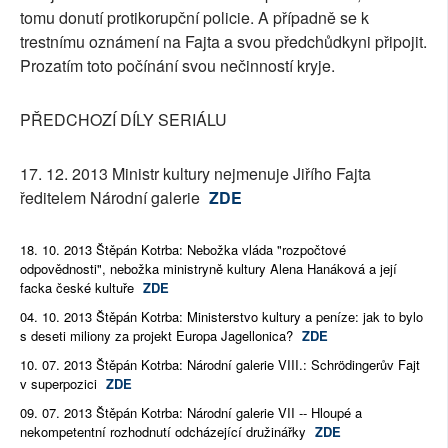
tomu donutí protikorupční policie. A případně se k
trestnímu oznámení na Fajta a svou předchůdkyni připojit.
Prozatím toto počínání svou nečinností kryje.
PŘEDCHOZÍ DÍLY SERIÁLU
17. 12. 2013 Ministr kultury nejmenuje Jiřího Fajta
ředitelem Národní galerie
ZDE
18. 10. 2013 Štěpán Kotrba: Nebožka vláda "rozpočtové
odpovědnosti", nebožka ministryně kultury Alena Hanáková a její
facka české kultuře
ZDE
04. 10. 2013 Štěpán Kotrba: Ministerstvo kultury a peníze: jak to bylo
s deseti miliony za projekt Europa Jagellonica?
ZDE
10. 07. 2013 Štěpán Kotrba: Národní galerie VIII.: Schrödingerův Fajt
v superpozici
ZDE
09. 07. 2013 Štěpán Kotrba: Národní galerie VII -- Hloupé a
nekompetentní rozhodnutí odcházející družinářky
ZDE