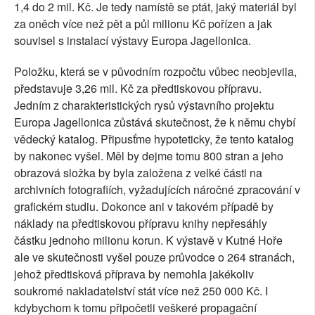
1,4 do 2 mil. Kč. Je tedy namístě se ptát, jaký materiál byl
za oněch více než pět a půl milionu Kč pořízen a jak
souvisel s instalací výstavy Europa Jagellonica.
Položku, která se v původním rozpočtu vůbec neobjevila,
představuje 3,26 mil. Kč za předtiskovou přípravu.
Jedním z charakteristických rysů výstavního projektu
Europa Jagellonica zůstává skutečnost, že k němu chybí
vědecký katalog. Připusťme hypoteticky, že tento katalog
by nakonec vyšel. Měl by dejme tomu 800 stran a jeho
obrazová složka by byla založena z velké části na
archivních fotografiích, vyžadujících náročné zpracování v
grafickém studiu. Dokonce ani v takovém případě by
náklady na předtiskovou přípravu knihy nepřesáhly
částku jednoho milionu korun. K výstavě v Kutné Hoře
ale ve skutečnosti vyšel pouze průvodce o 264 stranách,
jehož předtisková příprava by nemohla jakékoliv
soukromé nakladatelství stát více než 250 000 Kč. I
kdybychom k tomu připočetli veškeré propagační