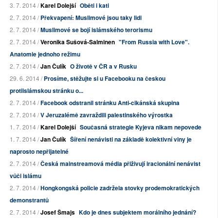
3. 7. 2014 /
Karel Dolejší
Oběti i kati
2. 7. 2014 /
Překvapení: Muslimové jsou taky lidi
2. 7. 2014 /
Muslimové se bojí islámského terorismu
2. 7. 2014 /
Veronika Sušová-Salminen
"From Russia with Love".
Anatomie jednoho režimu
2. 7. 2014 /
Jan Čulík
O životě v ČR a v Rusku
29. 6. 2014 /
Prosíme, stěžujte si u Facebooku na českou
protiislámskou stránku o...
2. 7. 2014 /
Facebook odstranil stránku Anti-cikánská skupina
2. 7. 2014 /
V Jeruzalémě zavraždili palestinského výrostka
1. 7. 2014 /
Karel Dolejší
Současná strategie Kyjeva nikam nepovede
1. 7. 2014 /
Jan Čulík
Šíření nenávisti na základě kolektivní viny je
naprosto nepřijatelné
2. 7. 2014 /
Česká mainstreamová média přiživují iracionální nenávist
vůči islámu
2. 7. 2014 /
Hongkongská policie zadržela stovky prodemokratických
demonstrantů
2. 7. 2014 /
Josef Šmajs
Kdo je dnes subjektem morálního jednání?