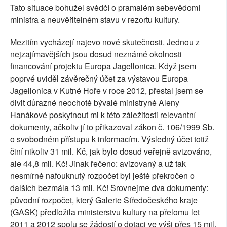
Tato situace bohužel svědčí o pramalém sebevědomí
ministra a neuvěřitelném stavu v rezortu kultury.
Mezitím vycházejí najevo nové skutečnosti. Jednou z
nejzajímavějších jsou dosud neznámé okolnosti
financování projektu Europa Jagellonica. Když jsem
poprvé uviděl závěrečný účet za výstavou Europa
Jagellonica v Kutné Hoře v roce 2012, přestal jsem se
divit důrazné neochotě bývalé ministryně Aleny
Hanákové poskytnout mi k této záležitosti relevantní
dokumenty, ačkoliv jí to přikazoval zákon č. 106/1999 Sb.
o svobodném přístupu k informacím. Výsledný účet totiž
činí nikoliv 31 mil. Kč, jak bylo dosud veřejně avizováno,
ale 44,8 mil. Kč! Jinak řečeno: avizovaný a už tak
nesmírně nafouknutý rozpočet byl ještě překročen o
dalších bezmála 13 mil. Kč! Srovnejme dva dokumenty:
původní rozpočet, který Galerie Středočeského kraje
(GASK) předložila ministerstvu kultury na přelomu let
2011 a 2012 spolu se žádostí o dotaci ve výši přes 15 mil.