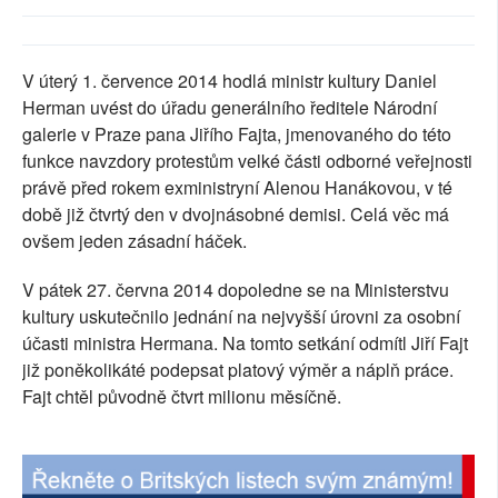
SOCIÁLNÍ SÍTĚ
RUBRIKY
V úterý 1. července 2014 hodlá ministr kultury Daniel
Herman uvést do úřadu generálního ředitele Národní
PLNÁ VERZE STRÁNEK
galerie v Praze pana Jiřího Fajta, jmenovaného do této
funkce navzdory protestům velké části odborné veřejnosti
právě před rokem exministryní Alenou Hanákovou, v té
době již čtvrtý den v dvojnásobné demisi. Celá věc má
ovšem jeden zásadní háček.
V pátek 27. června 2014 dopoledne se na Ministerstvu
kultury uskutečnilo jednání na nejvyšší úrovni za osobní
účasti ministra Hermana. Na tomto setkání odmítl Jiří Fajt
již poněkolikáté podepsat platový výměr a náplň práce.
Fajt chtěl původně čtvrt milionu měsíčně.