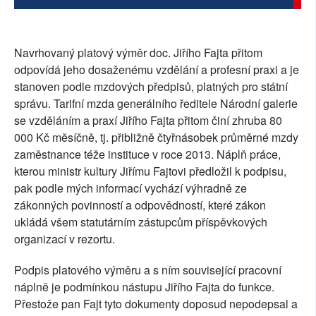
Navrhovaný platový výměr doc. Jiřího Fajta přitom
odpovídá jeho dosaženému vzdělání a profesní praxi a je
stanoven podle mzdových předpisů, platných pro státní
správu. Tarifní mzda generálního ředitele Národní galerie
se vzděláním a praxí Jiřího Fajta přitom činí zhruba 80
000 Kč měsíčně, tj. přibližně čtyřnásobek průměrné mzdy
zaměstnance téže instituce v roce 2013. Náplň práce,
kterou ministr kultury Jiřímu Fajtovi předložil k podpisu,
pak podle mých informací vychází výhradně ze
zákonných povinností a odpovědností, které zákon
ukládá všem statutárním zástupcům příspěvkových
organizací v rezortu.
Podpis platového výměru a s ním související pracovní
náplně je podmínkou nástupu Jiřího Fajta do funkce.
Přestože pan Fajt tyto dokumenty doposud nepodepsal a