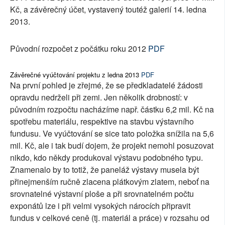
Kč, a závěrečný účet, vystavený toutéž galerií 14. ledna
2013.
Původní rozpočet z počátku roku 2012
PDF
Závěrečné vyúčtování projektu z ledna 2013
PDF
Na první pohled je zřejmé, že se předkladatelé žádosti
opravdu nedrželi při zemi. Jen několik drobností: v
původním rozpočtu nacházíme např. částku 6,2 mil. Kč na
spotřebu materiálu, respektive na stavbu výstavního
fundusu. Ve vyúčtování se sice tato položka snížila na 5,6
mil. Kč, ale i tak budí dojem, že projekt nemohl posuzovat
nikdo, kdo někdy produkoval výstavu podobného typu.
Znamenalo by to totiž, že paneláž výstavy musela být
přinejmenším ručně zlacena plátkovým zlatem, neboť na
srovnatelné výstavní ploše a při srovnatelném počtu
exponátů lze i při velmi vysokých nárocích připravit
fundus v celkové ceně (tj. materiál a práce) v rozsahu od