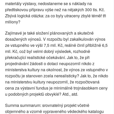
materiály výstavy, nedostaneme se s náklady na
předtiskovou přípravu výše než na nějakých 300 tis. Kč.
Zbývá logická otázka: za co byly utraceny zbylé téměř tři
miliony?
Zajímavé je také složení plánovaných a skutečně
dosažených výnosů. V rozpočtu byl zakalkulován výnos
ze vstupného ve výši 7,5 mil. Kč, reálně činil přibližně 6,5
mil. Kč, což byl velmi dobrý výsledek, rozhodně
překračující realistické očekávání. Jak to, že při
projednávání žádosti o dotaci neupozornil nikdo z
ministerstva kultury na okolnost, že výnos ze vstupného v
rozpočtu je stanoven zcela nerealisticky? Jak to, že nikdo
na ministerstvu kultury neupozornil, že rozpočtovaná
cena za výstavní fundus je minimálně trojnásobkem ceny
u podobných projektů obvyklé? Atd., atd.
Summa summarum: srovnatelný projekt včetně
objemného a vzorně vypraveného vědeckého katalogu