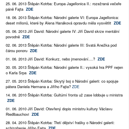
25. 06. 2013 Štěpán Kotrba: Europa Jagellonica II.: rozežraná večeře
páně Fajta
ZDE
18. 06. 2013 Štěpán Kotrba: Národní galerie VI: Europa Jagellonica:
deset milionů, které by Alena Hanáková opravdu měla vysvětlit
ZDE
05. 06. 2013 Jiří David: Národní galerie IV: Jiří David skrze mentální
povodně
ZDE
02. 06. 2013 Štěpán Kotrba: Národní galerie III: Svatá Anežka pod
čárou ponoru
ZDE
01. 06. 2013 Jiří David: Konkurz, nebo jmenování....?
ZDE
30. 05. 2013 Štěpán Kotrba: Národní galerie II.: vysoká hra PPF nejen
o Karla Srpa
ZDE
27. 05. 2013 Štěpán Kotrba: Skrytý boj o Národní galerii: co spojuje
pátera Daniela Hermana a Jiřího Fajta?
ZDE
14. 06. 2010 Štěpán Kotrba: Gultúrní fronta už zase lobbuje u ministra
ZDE
01. 06. 2010 Jiří David: Otevřený dopis ministru kultury Václavu
Riedlbauchovi
ZDE
28. 04. 2010 Štěpán Kotrba: Třetí dějství frašky o Národní galerii:
schizofrenie Jiřího Fajta
ZDE