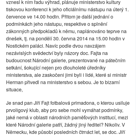
vznesl k nim řadu výhrad, plánuje ministerstvo kultury
tiskovou konferenci k jeho oficiálnímu nástupu na úterý 1.
července ve 14.00 hodin. Přitom je další jednání o
podmínkách jeho nástupu, respektive o splnění
zákonných předpokladů k němu, naplánováno teprve na
dnešek, tj. na pondělí 30. června 2014 na 15.00 hodin v
Nostickém paláci. Navíc podle dvou navzájem
nezávislých svědectví byly názory doc. Fajta na
budoucnost Národní galerie, prezentované na pátečním
setkání, šokující nejen pro dlouholeté úředníky
ministerstva, ale zaskočeni jimi byli i lidé, které si ministr
Herman přivedl na ministerstvo s sebou. Je to bizarní
situace,
Je snad pan Jiří Fajt fotbalová primadona, o kterou usiluje
prvoligový klub, aby pro sebe mohl vymáhat podmínky,
jaké nemá v oblasti národních paměťových institucí, mezi
které Národní galerie patří, žádný jiný ředitel? Nikoliv. V
Německu, kde působí posledních čtrnáct let, se doc. Jiří