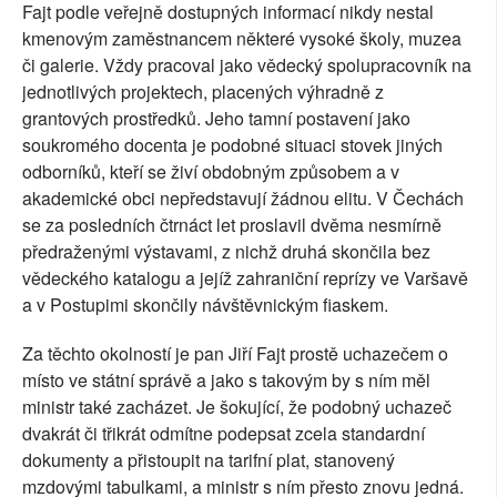
Fajt podle veřejně dostupných informací nikdy nestal
kmenovým zaměstnancem některé vysoké školy, muzea
či galerie. Vždy pracoval jako vědecký spolupracovník na
jednotlivých projektech, placených výhradně z
grantových prostředků. Jeho tamní postavení jako
soukromého docenta je podobné situaci stovek jiných
odborníků, kteří se živí obdobným způsobem a v
akademické obci nepředstavují žádnou elitu. V Čechách
se za posledních čtrnáct let proslavil dvěma nesmírně
předraženými výstavami, z nichž druhá skončila bez
vědeckého katalogu a jejíž zahraniční reprízy ve Varšavě
a v Postupimi skončily návštěvnickým fiaskem.
Za těchto okolností je pan Jiří Fajt prostě uchazečem o
místo ve státní správě a jako s takovým by s ním měl
ministr také zacházet. Je šokující, že podobný uchazeč
dvakrát či třikrát odmítne podepsat zcela standardní
dokumenty a přistoupit na tarifní plat, stanovený
mzdovými tabulkami, a ministr s ním přesto znovu jedná.