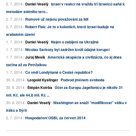
2. 7. 2014 /
Daniel Veselý
Izrael v reakci na vraždu tří Izraelců sahá k
metodám státního tero...
2. 7. 2014 /
Romové už nejsou považováni za lidi
2. 7. 2014 /
Robert Fisk: Je to o koloniích, které Izrael buduje na
arabském území
1. 7. 2014 /
Daniel Veselý
Nejen o zabíjení na Ukrajině
1. 7. 2014 /
Nicolas Sarkozy byl zadržen kvůli údajné korupci
1. 7. 2014 /
Juraj Mesík
Americká okupácia a civilizácia, čo aj dnes
začína až za Petržalkou
1. 7. 2014 /
Co vědí Londýňané o České republice?
30. 6. 2014 /
Leopold Kyslinger
Podvod jménem svoboda
30. 6. 2014 /
Štěpán Kotrba
Účet za Europu Jagellonicu je nikoliv 31
mil. Kč, ale 44,8 mil. Kč ...
30. 6. 2014 /
Daniel Veselý
Washington se snaží "modifikovat" válku v
Iráku a Sýrii
2. 7. 2014 /
Hospodaření OSBL za červen 2014