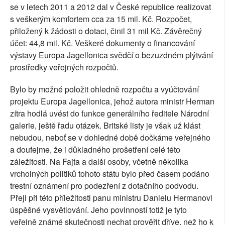
se v letech 2011 a 2012 dal v České republice realizovat
s veškerým komfortem cca za 15 mil. Kč. Rozpočet,
přiložený k žádosti o dotaci, činil 31 mil Kč. Závěrečný
účet: 44,8 mil. Kč. Veškeré dokumenty o financování
výstavy Europa Jagellonica svědčí o bezuzdném plýtvání
prostředky veřejných rozpočtů.
Bylo by možné položit ohledně rozpočtu a vyúčtování
projektu Europa Jagellonica, jehož autora ministr Herman
zítra hodlá uvést do funkce generálního ředitele Národní
galerie, ještě řadu otázek. Britské listy je však už klást
nebudou, neboť se v dohledné době dočkáme veřejného
a doufejme, že i důkladného prošetření celé této
záležitosti. Na Fajta a další osoby, včetně několika
vrcholných politiků tohoto státu bylo před časem podáno
trestní oznámení pro podezření z dotačního podvodu.
Přeji při této příležitosti panu ministru Danielu Hermanovi
úspěšné vysvětlování. Jeho povinností totiž je tyto
veřejně známé skutečnosti nechat prověřit dříve, než ho k