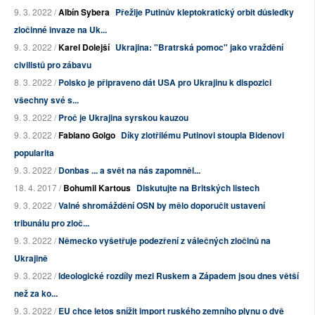
9. 3. 2022 /
Albín Sybera
Přežije Putinův kleptokratický orbit důsledky
zločinné invaze na Uk...
9. 3. 2022 /
Karel Dolejší
Ukrajina: "Bratrská pomoc" jako vraždění
civilistů pro zábavu
8. 3. 2022 /
Polsko je připraveno dát USA pro Ukrajinu k dispozici
všechny své s...
9. 3. 2022 /
Proč je Ukrajina syrskou kauzou
9. 3. 2022 /
Fabiano Golgo
Díky zlotřilému Putinovi stoupla Bidenovi
popularita
9. 3. 2022 /
Donbas ... a svět na nás zapomněl...
18. 4. 2017 /
Bohumil Kartous
Diskutujte na Britských listech
9. 3. 2022 /
Valné shromáždění OSN by mělo doporučit ustavení
tribunálu pro zloč...
9. 3. 2022 /
Německo vyšetřuje podezření z válečných zločinů na
Ukrajině
9. 3. 2022 /
Ideologické rozdíly mezi Ruskem a Západem jsou dnes větší
než za ko...
9. 3. 2022 /
EU chce letos snížit import ruského zemního plynu o dvě