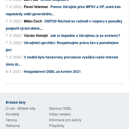
7. 3. 2022 /
Pavel Veleman
Pomoc Ukrajině přes MPSV a ÚP, aneb kdo
naposledy viděl generálního...
7. 3. 2022 /
Milan Čech
OSPOD Náchod se rozhodl v rozporu s posudky
podpořit týrání dítěte,...
7. 3. 2022 /
Václav Hořejší
Jak to dopadne s Ukrajinou (a se světem)?
7. 3. 2022 /
Ukrajinští uprchlíci: Respektujme práva žen a pomáhejme
jim!
7. 3. 2022 /
V neděli bylo hackersky přerušeno vysílání ruské televize
tímto tit...
8. 6. 2021 /
Hospodaření OSBL za květen 2021
Britské listy
O nás - Britské listy
Stanovy OSBL
Kontakty
Vzkaz redakci
Opravy
Informace pro autory
Reklama
Příspěvky