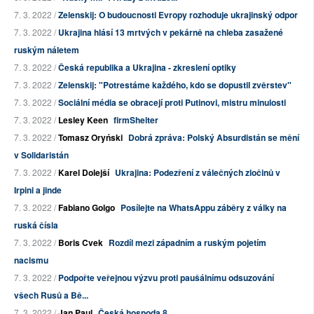
7. 3. 2022 /
Zelenskij: O budoucnosti Evropy rozhoduje ukrajinský odpor
7. 3. 2022 /
Ukrajina hlásí 13 mrtvých v pekárně na chleba zasažené
ruským náletem
7. 3. 2022 /
Česká republika a Ukrajina - zkreslení optiky
7. 3. 2022 /
Zelenskij: "Potrestáme každého, kdo se dopustil zvěrstev"
7. 3. 2022 /
Sociální média se obracejí proti Putinovi, mistru minulosti
7. 3. 2022 /
Lesley Keen
firmShelter
7. 3. 2022 /
Tomasz Oryński
Dobrá zpráva: Polský Absurdistán se mění
v Solidaristán
7. 3. 2022 /
Karel Dolejší
Ukrajina: Podezření z válečných zločinů v
Irpini a jinde
7. 3. 2022 /
Fabiano Golgo
Posílejte na WhatsAppu záběry z války na
ruská čísla
7. 3. 2022 /
Boris Cvek
Rozdíl mezi západním a ruským pojetím
nacismu
7. 3. 2022 /
Podpořte veřejnou výzvu proti paušálnímu odsuzování
všech Rusů a Bě...
7. 3. 2022 /
Jan Paul
Česká hospoda 8