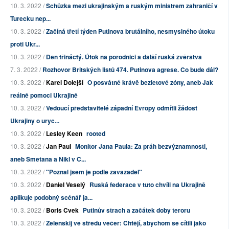
10. 3. 2022 /
Schůzka mezi ukrajinským a ruským ministrem zahraničí v
Turecku nep...
10. 3. 2022 /
Začíná třetí týden Putinova brutálního, nesmyslného útoku
proti Ukr...
10. 3. 2022 /
Den třináctý. Útok na porodnici a další ruská zvěrstva
7. 3. 2022 /
Rozhovor Britských listů 474. Putinova agrese. Co bude dál?
10. 3. 2022 /
Karel Dolejší
O posvátné krávě bezletové zóny, aneb Jak
reálně pomoci Ukrajině
10. 3. 2022 /
Vedoucí představitelé západní Evropy odmítli žádost
Ukrajiny o uryc...
10. 3. 2022 /
Lesley Keen
rooted
10. 3. 2022 /
Jan Paul
Monitor Jana Paula: Za práh bezvýznamnosti,
aneb Smetana a Nikl v C...
10. 3. 2022 /
"Poznal jsem je podle zavazadel"
10. 3. 2022 /
Daniel Veselý
Ruská federace v tuto chvíli na Ukrajině
aplikuje podobný scénář ja...
10. 3. 2022 /
Boris Cvek
Putinův strach a začátek doby teroru
10. 3. 2022 /
Zelenskij ve středu večer: Chtějí, abychom se cítili jako