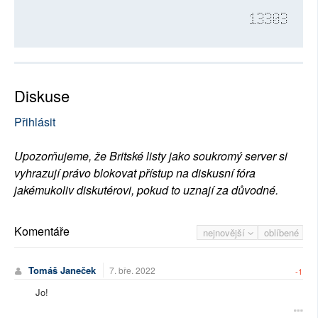
13303
Diskuse
Přihlásit
Upozorňujeme, že Britské listy jako soukromý server si
vyhrazují právo blokovat přístup na diskusní fóra
jakémukoliv diskutérovi, pokud to uznají za důvodné.
Komentáře
nejnovější
oblíbené
Tomáš Janeček
7. bře. 2022
-1
Jo!