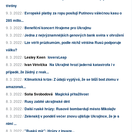
třetiny
9. 3. 2022 /
Evropské platby za ropu posilují Putinovu válečnou kasu o
285 milio...
9. 3. 2022 /
Benefiční koncert Hrajeme pro Ukrajinu
9. 3. 2022 /
Jedna z nejvýznamnějších genových bank světa v ohrožení
9. 3. 2022 /
Lze věřit průzkumům, podle nichž většina Rusů podporuje
válku?
8. 3. 2022 /
Lesley Keen
loversLeap
8. 3. 2022 /
Ivan Větvička
Na Ukrajině hrozí jaderná katastrofa i v
případě, že žádný z reak...
8. 3. 2022 /
Klimatická krize: Z údajů vyplývá, že se blíží bod zlomu v
amazonsk...
8. 3. 2022 /
Soňa Svobodová
Magická přitažlivost
8. 3. 2022 /
Rusy zabité ukrajinské děti
8. 3. 2022 /
Další ruské hrůzy: Rusové bombardují město Mikolajiv
8. 3. 2022 /
Zelenskij v pondělí večer znovu ujišťuje Ukrajince, že je s
nimi ...
8. 3. 2022 /
"Ruský mír": Hrůzy z invaze...