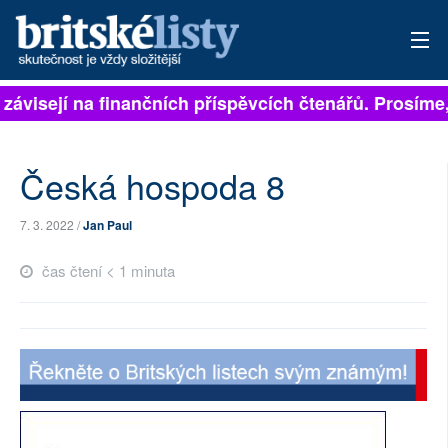
 závisejí na finančních příspěvcích čtenářů. Prosíme, 
PŘIHLÁSIT
AKTUÁLNÍ VYDÁNÍ
Česká hospoda 8
ARCHIV
7. 3. 2022 /
Jan Paul
ROZHOVORY
čas čtení < 1 minuta
TÉMATA
NEJČTENĚJŠÍ ZA 7 DNÍ
AUTOŘI
PŘÍSPĚVKY NA PROVOZ