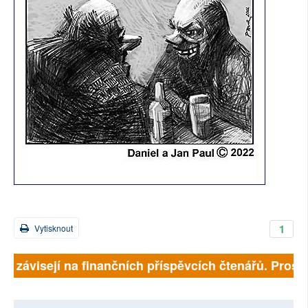
1
Vytisknout
ně závisejí na finančních příspěvcích čtenářů. Prosíme