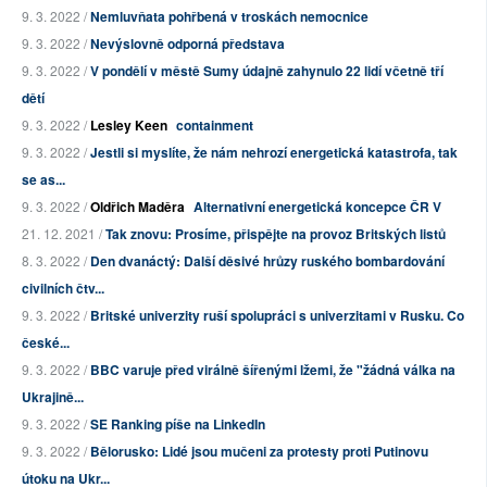
9. 3. 2022 /
Nemluvňata pohřbená v troskách nemocnice
9. 3. 2022 /
Nevýslovně odporná představa
9. 3. 2022 /
V pondělí v městě Sumy údajně zahynulo 22 lidí včetně tří
dětí
9. 3. 2022 /
Lesley Keen
containment
9. 3. 2022 /
Jestli si myslíte, že nám nehrozí energetická katastrofa, tak
se as...
9. 3. 2022 /
Oldřich Maděra
Alternativní energetická koncepce ČR V
21. 12. 2021 /
Tak znovu: Prosíme, přispějte na provoz Britských listů
8. 3. 2022 /
Den dvanáctý: Další děsivé hrůzy ruského bombardování
civilních čtv...
9. 3. 2022 /
Britské univerzity ruší spolupráci s univerzitami v Rusku. Co
české...
9. 3. 2022 /
BBC varuje před virálně šířenými lžemi, že "žádná válka na
Ukrajině...
9. 3. 2022 /
SE Ranking píše na LinkedIn
9. 3. 2022 /
Bělorusko: Lidé jsou mučeni za protesty proti Putinovu
útoku na Ukr...