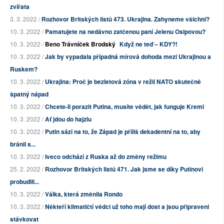
zvířata
3. 3. 2022 /
Rozhovor Britských listů 473. Ukrajina. Zahyneme všichni?
10. 3. 2022 /
Pamatujete na nedávno zatčenou paní Jelenu Osipovou?
10. 3. 2022 /
Beno Trávníček Brodský
Když ne teď – KDY?!
10. 3. 2022 /
Jak by vypadala případná mírová dohoda mezi Ukrajinou a
Ruskem?
10. 3. 2022 /
Ukrajina: Proč je bezletová zóna v režii NATO skutečně
špatný nápad
10. 3. 2022 /
Chcete-li porazit Putina, musíte vědět, jak funguje Kreml
10. 3. 2022 /
Ať jdou do hajzlu
10. 3. 2022 /
Putin sází na to, že Západ je příliš dekadentní na to, aby
bránil s...
10. 3. 2022 /
Iveco odchází z Ruska až do změny režimu
25. 2. 2022 /
Rozhovor Britských listů 471. Jak jsme se díky Putinovi
probudili...
10. 3. 2022 /
Válka, která změnila Rondo
10. 3. 2022 /
Někteří klimatičtí vědci už toho mají dost a jsou připraveni
stávkovat