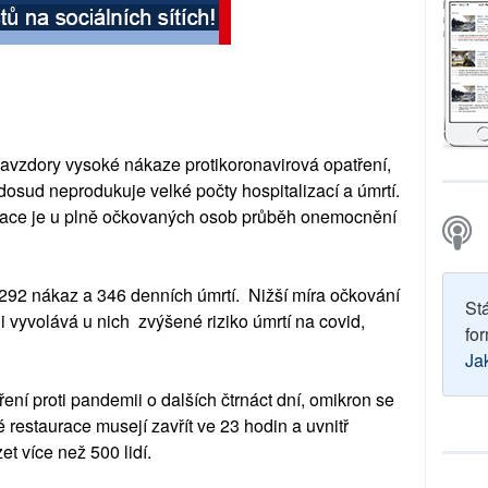
avzdory vysoké nákaze protikoronavirová opatření,
osud neprodukuje velké počty hospitalizací a úmrtí.
zace je u plně očkovaných osob průběh onemocnění
 292 nákaz a 346 denních úmrtí. Nižší míra očkování
St
i vyvolává u nich zvýšené riziko úmrtí na covid,
for
Ja
ení proti pandemii o dalších čtrnáct dní, omikron se
é restaurace musejí zavřít ve 23 hodin a uvnitř
t více než 500 lidí.