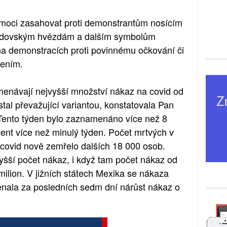
vomoci zasahovat proti demonstrantům nosícím
židovským hvězdám a dalším symbolům
na demonstracích proti povinnému očkování či
řením.
menávají nejvyšší množství nákaz na covid od
al převažující variantou, konstatovala Pan
Tento týden bylo zaznamenáno více než 8
ent více než minulý týden. Počet mrtvých v
 covid nově zemřelo dalších 18 000 osob.
vyšší počet nákaz, i když tam počet nákaz od
milion. V jižních státech Mexika se nákaza
enala za posledních sedm dní nárůst nákaz o