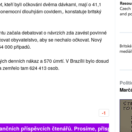
let, kteří byli očkováni dvěma dávkami, mají o 41,1
onemocní dlouhýám covidem,. konstatuje britský
tu začala debatovat o návrzích zda zavést povinné
ovat obyvatelstvo, aby se nechalo očkovat. Nový
4 000 případů.
ch denních nákaz a 570 úmrtí. V Brazílii bylo dosud
 zemřelo tam 624 413 osob.
Polit
Marč
-1
finančních příspěvcích čtenářů. Prosíme, přispějte. ➥