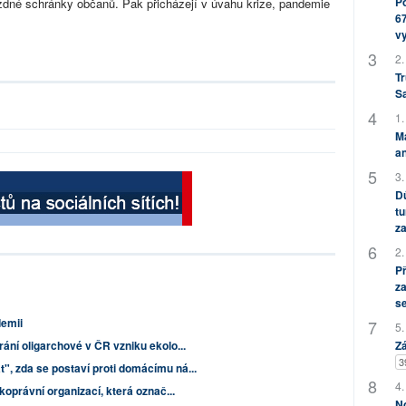
Po
ázdné schránky občanů. Pak přicházejí v úvahu krize, pandemie
67
v
2.
Tr
S
1.
M
an
3.
Dů
tu
za
2.
P
za
s
demii
5.
rání oligarchové v ČR vzniku ekolo...
Zá
3
", zda se postaví proti domácímu ná...
4.
koprávní organizací, která označ...
No