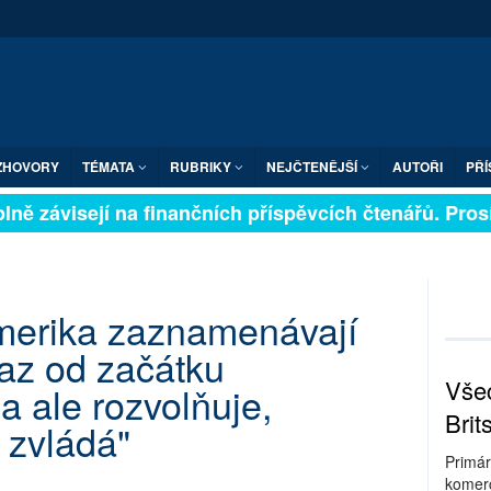
ZHOVORY
TÉMATA
RUBRIKY
NEJČTENĚJŠÍ
AUTOŘI
PŘÍ
ně závisejí na finančních příspěvcích čtenářů. Prosíme
Amerika zaznamenávají
kaz od začátku
Všec
 ale rozvolňuje,
Brit
 zvládá"
Primár
komerc