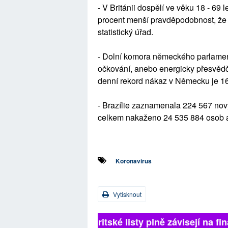
- V Británii dospělí ve věku 18 - 69 
procent menší pravděpodobnost, že 
statistický úřad.
- Dolní komora německého parlamen
očkování, anebo energicky přesvědč
denní rekord nákaz v Německu je 16
- Brazílie zaznamenala 224 567 nový
celkem nakaženo 24 535 884 osob a
Koronavirus
Vytisknout
Britské listy plně závisejí na 