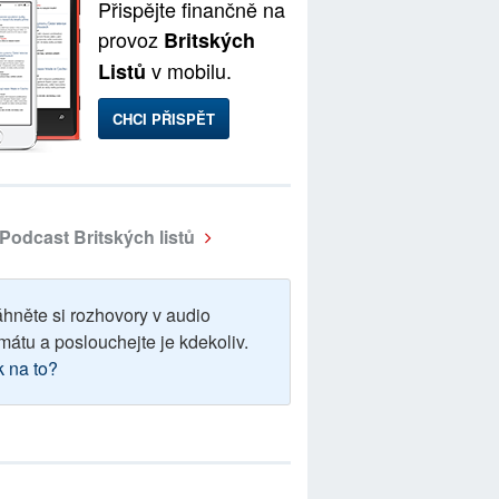
Přispějte finančně na
provoz
Britských
v mobilu.
Listů
CHCI PŘISPĚT
Podcast Britských listů
áhněte si rozhovory v audio
mátu a poslouchejte je kdekoliv.
k na to?