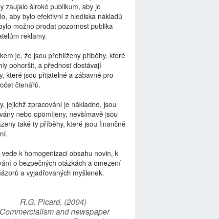
by zaujalo široké publikum, aby je
lo, aby bylo efektivní z hlediska nákladů
bylo možno prodat pozornost publika
telům reklamy.
kem je, že jsou přehlíženy příběhy, které
ly pohoršit, a přednost dostávají
y, které jsou přijatelné a zábavné pro
počet čtenářů.
y, jejichž zpracování je nákladné, jsou
vány nebo opomíjeny, nevšímavě jsou
zeny také ty příběhy, které jsou finančně
ní.
 vede k homogenizaci obsahu novin, k
vání o bezpečných otázkách a omezení
názorů a vyjadřovaných myšlenek.
R.G. Picard, (2004)
“Commercialism and newspaper