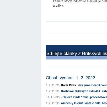
zametá stopy, odhazuje a likviduje pr
a války.
Obsah vydání | 1. 2. 2022
1. 2. 2022 /
Boris Cvek
Jak jsme zvládli pan
1. 2. 2022 /
Rozhovor Britských listů 464. Zab
31. 1. 2022 /
Fialova vláda "musí prodebatovat
1. 2. 2022 /
Amnesty International je další lids