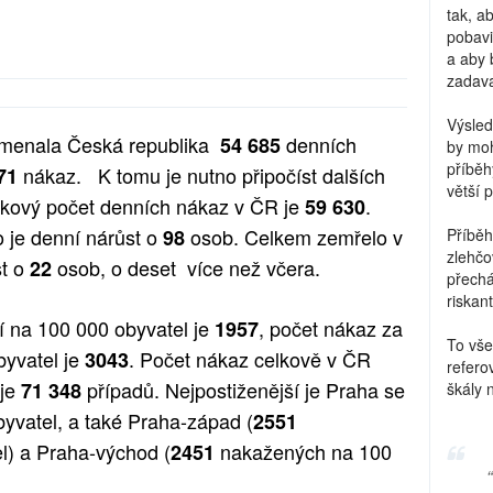
tak, a
pobavi
a aby 
zadava
Výsled
amenala Česká republika
denních
54 685
by moh
příběh
nákaz. K tomu je nutno připočíst dalších
071
větší 
elkový počet denních nákaz v ČR je
.
59 630
o je denní nárůst o
osob. Celkem zemřelo v
98
Příběh
zlehčo
t o
osob, o deset více než včera.
22
přechá
riskant
í na 100 000 obyvatel je
, počet nákaz za
1957
To vše
byvatel je
. Počet nákaz celkově v ČR
3043
refero
 je
případů. Nejpostiženější je Praha se
71 348
škály 
yvatel, a také Praha-západ (
2551
l) a Praha-východ (
nakažených na 100
2451