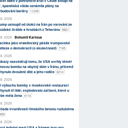
čet obětí v pohraniční krizi v Ceutě stoupl na
, španělská vláda oznámila plány na
ybudování bariéry
11249
 8. 2026
ump ustoupil od útoků na Írán po varování ze
aúdské Arábie a hrozbách z Teheránu
9821
 8. 2026
Bohumil Kartous
acinka jako orwellovský pěšák trumpovské
titeze o demokracii (o skutečnosti)
7195
 8. 2026
kazy nasvědčují tomu, že USA svrhly téměř
novou bombu na obytný dům v Íránu, přičemž
hynulo dvouleté dítě a jeho rodiče
6214
 8. 2026
ři výbuchu bomby v moskevské restauraci
hynuli tři lidé; explodovalo zařízení, které u
ebe měla žena
4114
 8. 2026
hada trvanlivosti římského betonu rozluštěna
959
 8. 2026
vá jednání mezi USA a Íránem jsou pro