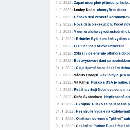
1. 2. 2022 /
Západ musí plně přijmout princip,
1. 2. 2022 /
Lesley Keen
cheeryBroadcast
1. 2. 2022 /
Dánsko ruší veškerá koronavirov
1. 2. 2022 /
Nová data o exekucích: Počet nově
1. 2. 2022 /
V den druhého výročí ostudného br
31. 1. 2022 /
Británie: Byla konečně vydána zc
1. 2. 2022 /
O situaci na Karlově univerzitě
1. 2. 2022 /
25krát více energie offshore do po
1. 2. 2022 /
Bez zvyšování daní se neobejde
24. 1. 2022 /
Co je špatného na českém daň
1. 2. 2022 /
Václav Hořejší
Jak to bylo, je a 
1. 2. 2022 /
Vít Klíma
Rusko a USA je nutné, j
1. 2. 2022 /
Piráti navrhují Nobelovu cenu míru
1. 2. 2022 /
Soňa Svobodová
Nepřirozená civ
31. 1. 2022 /
Ukrajina: Rusko se neúspěšně po
31. 1. 2022 /
Nesnižujte výdaje na vzdělávání!
31. 1. 2022 /
Omikron: co víme o "plíživé" su
31. 1. 2022 /
Čekání na Putina: Ruská falešná 