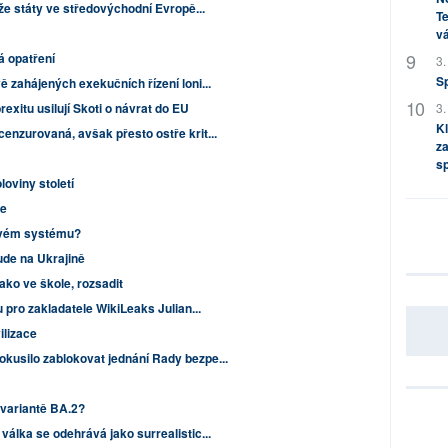
 že státy ve středovýchodní Evropě...
Te
vá
á opatření
3.
S
 zahájených exekučních řízení loni...
exitu usilují Skoti o návrat do EU
3.
Kl
enzurovaná, avšak přesto ostře krit...
za
s
loviny století
me
ovém systému?
bude na Ukrajině
ako ve škole, rozsadit
 pro zakladatele WikiLeaks Julian...
ilizace
kusilo zablokovat jednání Rady bezpe...
bvariantě BA.2?
válka se odehrává jako surrealistic...