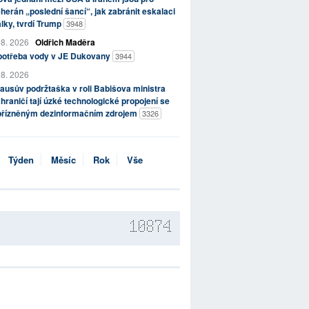
herán „poslední šancí“, jak zabránit eskalaci
lky, tvrdí Trump
3948
 8. 2026
Oldřich Maděra
potřeba vody v JE Dukovany
3944
 8. 2026
ausův podržtaška v roli Babišova ministra
hraničí tají úzké technologické propojení se
přízněným dezinformačním zdrojem
3326
Týden
Měsíc
Rok
Vše
10874