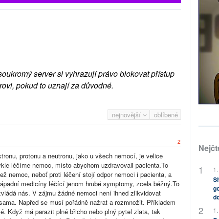
soukromý server si vyhrazují právo blokovat přístup
rovi, pokud to uznají za důvodné.
nejnovější
oblíbené
-2
Nejčt
tronu, protonu a neutronu, jako u všech nemocí, je velice
bvykle léčíme nemoc, místo abychom uzdravovali pacienta.To
1.
ž nemoc, neboť proti léčení stojí odpor nemoci i pacienta, a
Sh
 západní medicíny léčící jenom hrubé symptomy, zcela běžný.To
go
vládá nás. V zájmu žádné nemoci není ihned zlikvidovat
do
a sama. Napřed se musí pořádně nažrat a rozmnožit. Příkladem
1.
 Když má parazit plné břicho nebo plný pytel zlata, tak