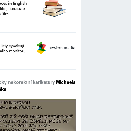
icky nekorektní karikatury
Michaela
áka