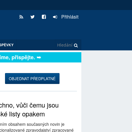
Přihlásit
SPĚVKY
, přispějte. ➥
OBJEDNAT PŘEDPLATNÉ
hno, vůči čemu jsou
ské listy opakem
ním obsahem současných novin je
ionalizované zpravodajství zpracované