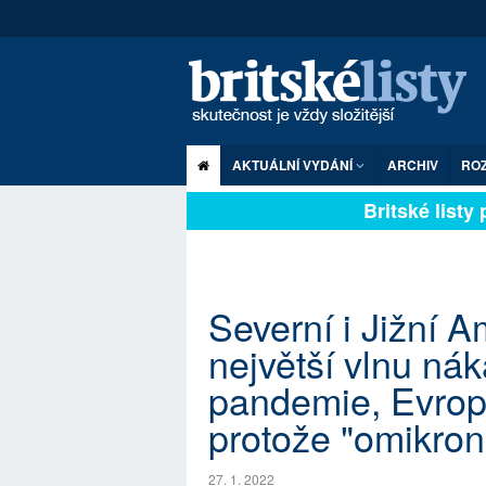
AKTUÁLNÍ VYDÁNÍ
ARCHIV
RO
Britské listy pl
Severní i Jižní 
největší vlnu ná
pandemie, Evropa
protože "omikron
27. 1. 2022