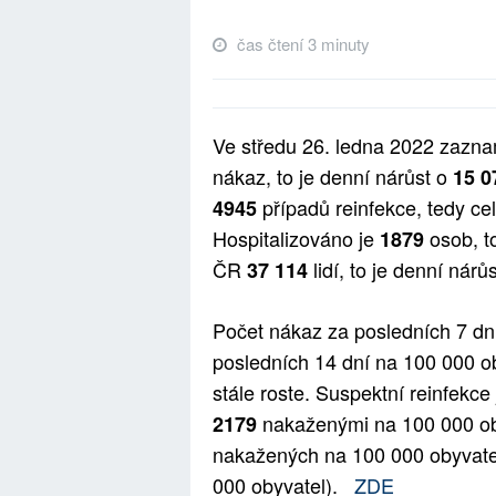
čas čtení 3 minuty
Ve středu 26. ledna 2022 zazn
nákaz, to je denní nárůst o
15 
případů reinfekce, tedy c
4945
Hospitalizováno je
osob, t
1879
ČR
lidí, to je denní nárůs
37 114
Počet nákaz za posledních 7 dn
posledních 14 dní na 100 000 o
stále roste. Suspektní reinfekce
nakaženými na 100 000 ob
2179
nakažených na 100 000 obyvate
000 obyvatel).
ZDE