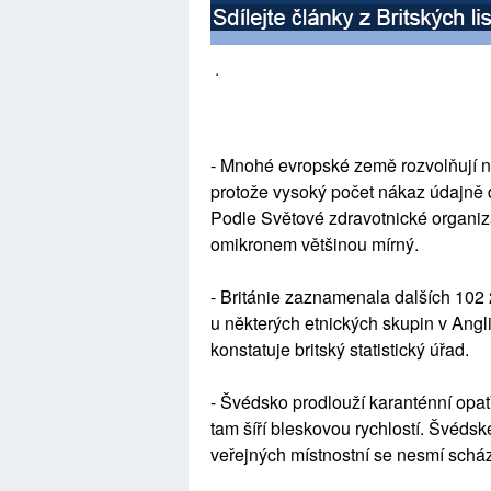
.
- Mnohé evropské země rozvolňují n
protože vysoký počet nákaz údajně d
Podle Světové zdravotnické organi
omikronem většinou mírný.
- Británie zaznamenala dalších 102
u některých etnických skupin v Angli
konstatuje britský statistický úřad.
- Švédsko prodlouží karanténní opatř
tam šíří bleskovou rychlostí. Švédsk
veřejných místnostní se nesmí scháze