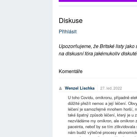
Diskuse
Přihlásit
Upozorňujeme, že Britské listy jako 
na diskusní fóra jakémukoliv diskuté
Komentáře
Wenzel Lischka
27. led. 2022
U toho Covidu, omikronu, případně elek
důlžité přežít nemoc a její léčení. O
léčení je samozřejmě mnohem horší, ne
také špatný způsob léčení, který je u
nezvládáme my omikron, ale omikron z
paceinta, neboť by se tím zlikvidoval
nám budiž výtečné procesy ekonomické.