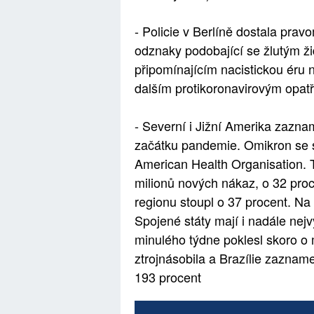
- Policie v Berlíně dostala pra
odznaky podobající se žlutým 
připomínajícím nacistickou éru 
dalším protikoronavirovým opat
- Severní i Jižní Amerika zazna
začátku pandemie. Omikron se st
American Health Organisation. 
milionů nových nákaz, o 32 proc
regionu stoupl o 37 procent. Na
Spojené státy mají i nadále nej
minulého týdne poklesl skoro o 
ztrojnásobila a Brazílie zaznam
193 procent