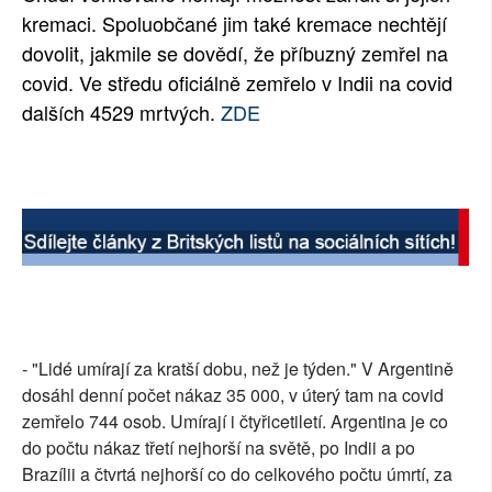
kremaci. Spoluobčané jim také kremace nechtějí
dovolit, jakmile se dovědí, že příbuzný zemřel na
covid. Ve středu oficiálně zemřelo v Indii na covid
dalších 4529 mrtvých.
ZDE
- "Lidé umírají za kratší dobu, než je týden." V Argentině
dosáhl denní počet nákaz 35 000, v úterý tam na covid
zemřelo 744 osob. Umírají i čtyřicetiletí. Argentina je co
do počtu nákaz třetí nejhorší na světě, po Indii a po
Brazílii a čtvrtá nejhorší co do celkového počtu úmrtí, za