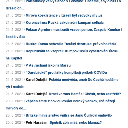
21. 5. 2021 /
Palestinský velvyslanec v Londýně: Chceme, aby o nás i o
Izraelcích...
21. 5. 2021 /
Mírová koexistence v Izraeli byl vždycky mýtus
21. 5. 2021 /
Koronavirus: Ruská vakcinační kampaň selhala
21. 5. 2021 /
Peksa: Agrofert musí začít vracet peníze. Zaspala Komise i
česká vláda
21. 5. 2021 /
Rusko: Duma schválila "totální destrukci právního řádu"
21. 5. 2021 /
Republikáni se vzepřeli Trumpovi kvůli vyšetřování útoku
na Kapitol
21. 5. 2021 /
V Astrachani jako na Marsu
21. 5. 2021 /
"Darebácké" protilátky komplikují průběh COVIDu
21. 5. 2021 /
Karel Dolejší
Poběda medvěda, aneb Do Čechů hodláme
rýt i nadále
21. 5. 2021 /
Karel Dolejší
Izrael versus Hamás: Oběsit, nebo zastřelit?
20. 5. 2021 /
Zápach smrti z covidu ovládl indický venkov, lidé házejí
mrtvoly do...
20. 5. 2021 /
Britské ministerstvo vnitra se Janu Čulíkovi omluvilo
20. 5. 2021 /
Petr Haraším
Sputnik zbla máš, nebo blamáž?