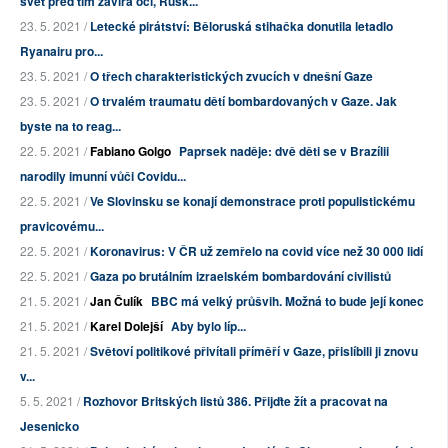
svět před tím zavírá oči, Rusk...
23. 5. 2021 /
Letecké pirátství: Běloruská stihačka donutila letadlo
Ryanairu pro...
23. 5. 2021 /
O třech charakteristických zvucích v dnešní Gaze
23. 5. 2021 /
O trvalém traumatu dětí bombardovaných v Gaze. Jak
byste na to reag...
22. 5. 2021 /
Fabiano Golgo
Paprsek naděje: dvě děti se v Brazílii
narodily imunní vůči Covidu...
22. 5. 2021 /
Ve Slovinsku se konají demonstrace proti populistickému
pravicovému...
22. 5. 2021 /
Koronavirus: V ČR už zemřelo na covid více než 30 000 lidí
22. 5. 2021 /
Gaza po brutálním izraelském bombardování civilistů
21. 5. 2021 /
Jan Čulík
BBC má velký průšvih. Možná to bude její konec
21. 5. 2021 /
Karel Dolejší
Aby bylo líp...
21. 5. 2021 /
Světoví politikové přivítali příměří v Gaze, přislíbili ji znovu
v...
5. 5. 2021 /
Rozhovor Britských listů 386. Přijďte žít a pracovat na
Jesenicko