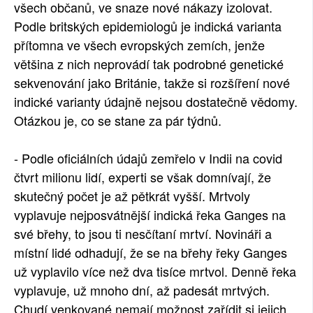
všech občanů, ve snaze nové nákazy izolovat.
Podle britských epidemiologů je indická varianta
přítomna ve všech evropských zemích, jenže
většina z nich neprovádí tak podrobné genetické
sekvenování jako Británie, takže si rozšíření nové
indické varianty údajně nejsou dostatečně vědomy.
Otázkou je, co se stane za pár týdnů.
- Podle oficiálních údajů zemřelo v Indii na covid
čtvrt milionu lidí, experti se však domnívají, že
skutečný počet je až pětkrát vyšší. Mrtvoly
vyplavuje nejposvátnější indická řeka Ganges na
své břehy, to jsou ti nesčítaní mrtví. Novináři a
místní lidé odhadují, že se na břehy řeky Ganges
už vyplavilo více než dva tisíce mrtvol. Denně řeka
vyplavuje, už mnoho dní, až padesát mrtvých.
Chudí venkované nemají možnost zařídit si jejich