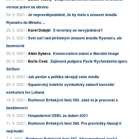
versus právo na obranu
24. 5. 2021 /
Je nepravděpodobné, že by mělo s únosem letadla
Ryanairu do Minsku ...
25. 5. 2021 /
Karel Dolejší
S teroristy se nevyjednává?
24. 5. 2021 /
Svět zuří nad pirátským únosem letadla Ryanairu, ale
bezmocně
25. 5. 2021 /
Albín Sybera
Konzervativní známí a liberální image
25. 5. 2021 /
Boris Cvek
Zajímavá podpora Pavla Rychetského Igoru
Střížovi
24. 5. 2021 /
Jak peníze a politika okrajují vaše média
25. 5. 2021 /
Squaterský kolektiv symbolicky zabavil kancelář
exekutora Ivo Luhana
19. 5. 2021 /
Rozhovor Britských listů 390. Jaké to je pracovat s
bezdomovci
18. 5. 2021 /
Hospodaření OSBL za duben 2021
11. 5. 2021 /
Rozhovor Britských listů 388. Pro pravičáky hlasují ti
nejchudší
7. 5. 2021 /
Rozhovor Britských listů 387. Afroameričané české