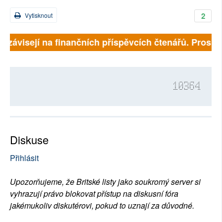
2
Vytisknout
ě závisejí na finančních příspěvcích čtenářů. Prosíme,
10364
Diskuse
Přihlásit
Upozorňujeme, že Britské listy jako soukromý server si
vyhrazují právo blokovat přístup na diskusní fóra
jakémukoliv diskutérovi, pokud to uznají za důvodné.