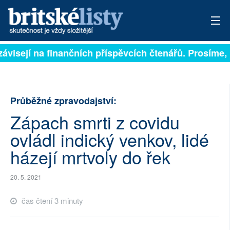
závisejí na finančních příspěvcích čtenářů. Prosíme, p
PŘIHLÁSIT
AKTUÁLNÍ VYDÁNÍ
Průběžné zpravodajství:
ARCHIV
Zápach smrti z covidu
ROZHOVORY
ovládl indický venkov, lidé
TÉMATA
házejí mrtvoly do řek
NEJČTENĚJŠÍ ZA 7 DNÍ
20. 5. 2021
AUTOŘI
čas čtení 3 minuty
PŘÍSPĚVKY NA PROVOZ