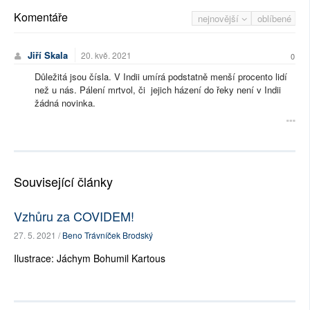
Komentáře
nejnovější
oblíbené
Jiří Skala
20. kvě. 2021
0
Důležitá jsou čísla. V Indii umírá podstatně menší procento lidí
než u nás. Pálení mrtvol, či jejich házení do řeky není v Indii
žádná novinka.
Související články
Vzhůru za COVIDEM!
27. 5. 2021 /
Beno Trávníček Brodský
Ilustrace: Jáchym Bohumil Kartous