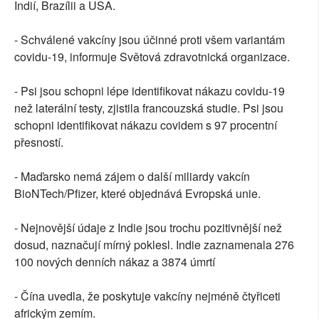
Indií, Brazílii a USA.
- Schválené vakcíny jsou účinné proti všem variantám
covidu-19, informuje Světová zdravotnická organizace.
- Psi jsou schopni lépe identifikovat nákazu covidu-19
než laterální testy, zjistila francouzská studie. Psi jsou
schopni identifikovat nákazu covidem s 97 procentní
přesností.
- Maďarsko nemá zájem o další miliardy vakcín
BioNTech/Pfizer, které objednává Evropská unie.
- Nejnovější údaje z Indie jsou trochu pozitivnější než
dosud, naznačují mírný poklesl. Indie zaznamenala 276
100 nových denních nákaz a 3874 úmrtí
- Čína uvedla, že poskytuje vakcíny nejméně čtyřiceti
africkým zemím.