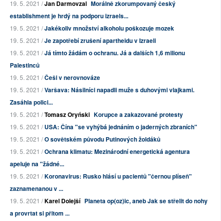
19. 5. 2021 /
Jan Darmovzal
Morálně zkorumpovaný český
establishment je hrdý na podporu izraels...
19. 5. 2021 /
Jakékoliv množství alkoholu poškozuje mozek
19. 5. 2021 /
Je zapotřebí zrušení apartheidu v Izraeli
19. 5. 2021 /
Já tímto žádám o ochranu. Já a dalších 1,6 milionu
Palestinců
19. 5. 2021 /
Češi v nerovnováze
19. 5. 2021 /
Varšava: Násilníci napadli muže s duhovými vlajkami.
Zasáhla polici...
19. 5. 2021 /
Tomasz Oryński
Korupce a zakazované protesty
19. 5. 2021 /
USA: Čína "se vyhýbá jednáním o jaderných zbraních"
19. 5. 2021 /
O sovětském původu Putinových žoldáků
19. 5. 2021 /
Ochrana klimatu: Mezinárodní energetická agentura
apeluje na "žádné...
19. 5. 2021 /
Koronavirus: Rusko hlásí u pacientů "černou plíseň"
zaznamenanou v ...
19. 5. 2021 /
Karel Dolejší
Planeta op(oz)ic, aneb Jak se střelit do nohy
a provrtat si přitom ...