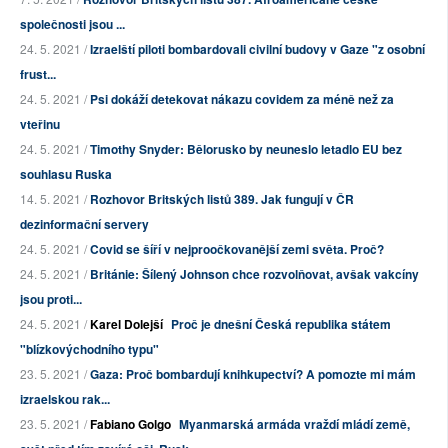
společnosti jsou ...
24. 5. 2021 /
Izraelští piloti bombardovali civilní budovy v Gaze "z osobní
frust...
24. 5. 2021 /
Psi dokáží detekovat nákazu covidem za méně než za
vteřinu
24. 5. 2021 /
Timothy Snyder: Bělorusko by neuneslo letadlo EU bez
souhlasu Ruska
14. 5. 2021 /
Rozhovor Britských listů 389. Jak fungují v ČR
dezinformační servery
24. 5. 2021 /
Covid se šíří v nejproočkovanější zemi světa. Proč?
24. 5. 2021 /
Británie: Šílený Johnson chce rozvolňovat, avšak vakcíny
jsou proti...
24. 5. 2021 /
Karel Dolejší
Proč je dnešní Česká republika státem
"blízkovýchodního typu"
23. 5. 2021 /
Gaza: Proč bombardují knihkupectví? A pomozte mi mám
izraelskou rak...
23. 5. 2021 /
Fabiano Golgo
Myanmarská armáda vraždí mládí země,