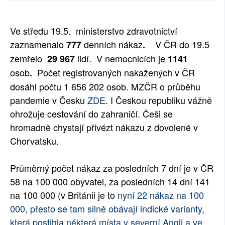
SOCIÁLNÍ SÍTĚ
Ve středu 19.5. ministerstvo zdravotnictví
RUBRIKY
zaznamenalo
denních nákaz
V ČR do 19.5
777
.
zemřelo
lidí. V nemocnicích je
29 967
1141
PLNÁ VERZE STRÁNEK
osob
Počet registrovaných nakažených v ČR
.
dosáhl počtu
1 656 202
osob
. MZČR o průběhu
pandemie v Česku
ZDE
. I Českou republiku vážně
ohrožuje cestování do zahraničí. Češi se
hromadně chystají přivézt nákazu z dovolené v
Chorvatsku.
Průměrný počet nákaz za posledních 7 dní je v ČR
58 na 100 000 obyvatel, za posledních 14 dní 141
na 100 000 (v Británii je to
nyní 22 nákaz na 100
000, přesto se tam silně obávají indické varianty,
která postihla některá místa v severní Angli a ve