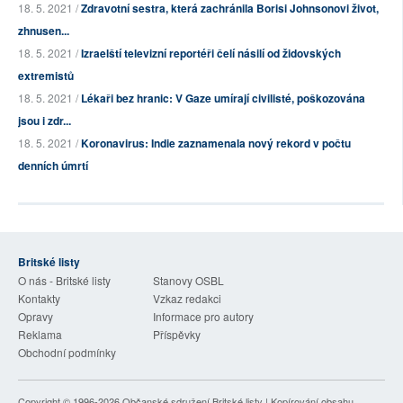
18. 5. 2021 /
Zdravotní sestra, která zachránila Borisi Johnsonovi život,
zhnusen...
18. 5. 2021 /
Izraelští televizní reportéři čelí násilí od židovských
extremistů
18. 5. 2021 /
Lékaři bez hranic: V Gaze umírají civilisté, poškozována
jsou i zdr...
18. 5. 2021 /
Koronavirus: Indie zaznamenala nový rekord v počtu
denních úmrtí
Britské listy
O nás - Britské listy
Stanovy OSBL
Kontakty
Vzkaz redakci
Opravy
Informace pro autory
Reklama
Příspěvky
Obchodní podmínky
Copyright © 1996-2026
Občanské sdružení Britské listy
| Kopírování obsahu