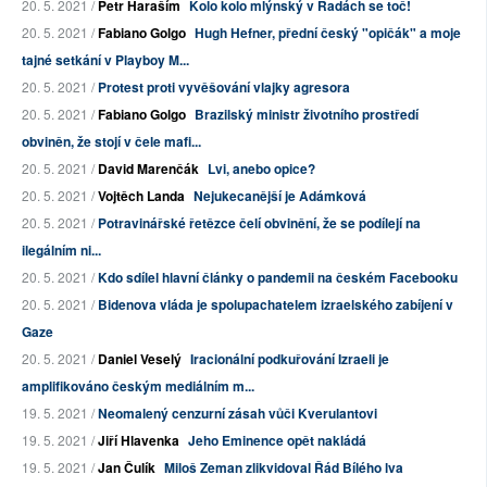
20. 5. 2021 /
Petr Haraším
Kolo kolo mlýnský v Radách se toč!
20. 5. 2021 /
Fabiano Golgo
Hugh Hefner, přední český "opičák" a moje
tajné setkání v Playboy M...
20. 5. 2021 /
Protest proti vyvěšování vlajky agresora
20. 5. 2021 /
Fabiano Golgo
Brazilský ministr životního prostředí
obviněn, že stojí v čele mafi...
20. 5. 2021 /
David Marenčák
Lvi, anebo opice?
20. 5. 2021 /
Vojtěch Landa
Nejukecanější je Adámková
20. 5. 2021 /
Potravinářské řetězce čelí obvinění, že se podílejí na
ilegálním ni...
20. 5. 2021 /
Kdo sdílel hlavní články o pandemii na českém Facebooku
20. 5. 2021 /
Bidenova vláda je spolupachatelem izraelského zabíjení v
Gaze
20. 5. 2021 /
Daniel Veselý
Iracionální podkuřování Izraeli je
amplifikováno českým mediálním m...
19. 5. 2021 /
Neomalený cenzurní zásah vůči Kverulantovi
19. 5. 2021 /
Jiří Hlavenka
Jeho Eminence opět nakládá
19. 5. 2021 /
Jan Čulík
Miloš Zeman zlikvidoval Řád Bílého lva