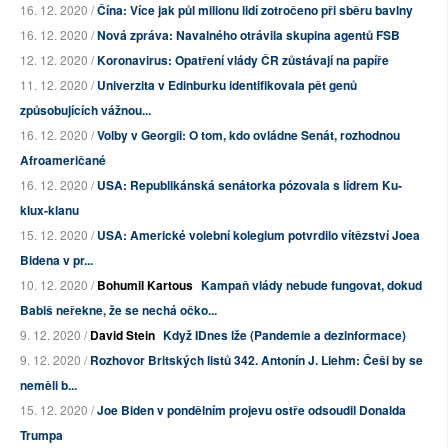
16. 12. 2020 /
Čína: Více jak půl milionu lidí zotročeno při sběru bavlny
16. 12. 2020 /
Nová zpráva: Navalného otrávila skupina agentů FSB
12. 12. 2020 /
Koronavirus: Opatření vlády ČR zůstávají na papíře
11. 12. 2020 /
Univerzita v Edinburku identifikovala pět genů
způsobujících vážnou...
16. 12. 2020 /
Volby v Georgii: O tom, kdo ovládne Senát, rozhodnou
Afroameričané
16. 12. 2020 /
USA: Republikánská senátorka pózovala s lídrem Ku-
klux-klanu
15. 12. 2020 /
USA: Americké volební kolegium potvrdilo vítězství Joea
Bidena v pr...
10. 12. 2020 /
Bohumil Kartous
Kampaň vlády nebude fungovat, dokud
Babiš neřekne, že se nechá očko...
9. 12. 2020 /
David Stein
Když IDnes lže (Pandemie a dezinformace)
9. 12. 2020 /
Rozhovor Britských listů 342. Antonín J. Liehm: Češi by se
neměli b...
15. 12. 2020 /
Joe Biden v pondělním projevu ostře odsoudil Donalda
Trumpa