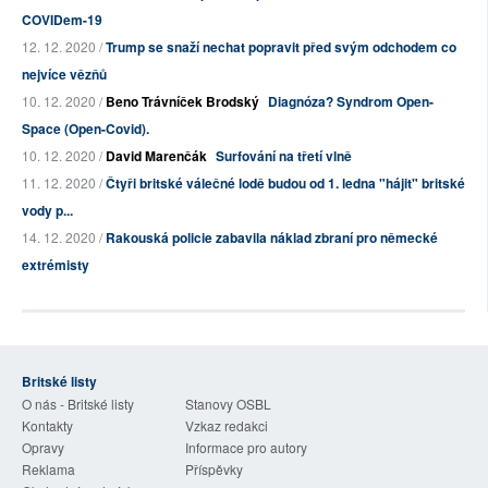
COVIDem-19
12. 12. 2020 /
Trump se snaží nechat popravit před svým odchodem co
nejvíce vězňů
10. 12. 2020 /
Beno Trávníček Brodský
Diagnóza? Syndrom Open-
Space (Open-Covid).
10. 12. 2020 /
David Marenčák
Surfování na třetí vlně
11. 12. 2020 /
Čtyři britské válečné lodě budou od 1. ledna "hájit" britské
vody p...
14. 12. 2020 /
Rakouská policie zabavila náklad zbraní pro německé
extrémisty
Britské listy
O nás - Britské listy
Stanovy OSBL
Kontakty
Vzkaz redakci
Opravy
Informace pro autory
Reklama
Příspěvky