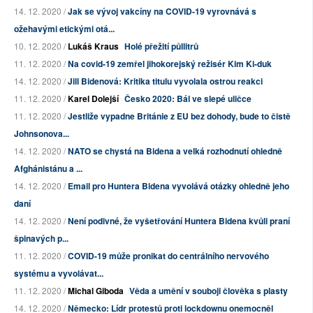
14. 12. 2020 /
Jak se vývoj vakcíny na COVID-19 vyrovnává s
ožehavými etickými otá...
10. 12. 2020 /
Lukáš Kraus
Holé přežití půllitrů
11. 12. 2020 /
Na covid-19 zemřel jihokorejský režisér Kim Ki-duk
14. 12. 2020 /
Jill Bidenová: Kritika titulu vyvolala ostrou reakci
11. 12. 2020 /
Karel Dolejší
Česko 2020: Bál ve slepé uličce
11. 12. 2020 /
Jestliže vypadne Británie z EU bez dohody, bude to čistě
Johnsonova...
14. 12. 2020 /
NATO se chystá na Bidena a velká rozhodnutí ohledně
Afghánistánu a ...
14. 12. 2020 /
Email pro Huntera Bidena vyvolává otázky ohledně jeho
daní
14. 12. 2020 /
Není podivné, že vyšetřování Huntera Bidena kvůli praní
špinavých p...
11. 12. 2020 /
COVID-19 může pronikat do centrálního nervového
systému a vyvolávat...
11. 12. 2020 /
Michal Giboda
Věda a umění v souboji člověka s plasty
14. 12. 2020 /
Německo: Lídr protestů proti lockdownu onemocněl