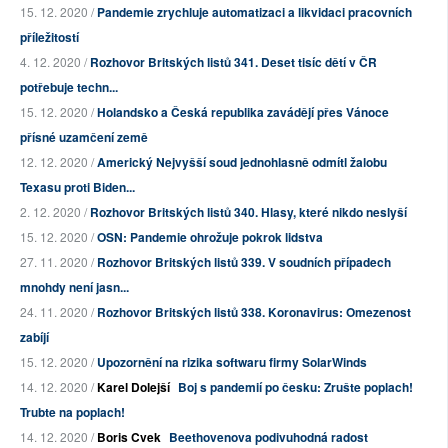
15. 12. 2020 /
Pandemie zrychluje automatizaci a likvidaci pracovních
příležitostí
4. 12. 2020 /
Rozhovor Britských listů 341. Deset tisíc dětí v ČR
potřebuje techn...
15. 12. 2020 /
Holandsko a Česká republika zavádějí přes Vánoce
přísné uzamčení země
12. 12. 2020 /
Americký Nejvyšší soud jednohlasně odmítl žalobu
Texasu proti Biden...
2. 12. 2020 /
Rozhovor Britských listů 340. Hlasy, které nikdo neslyší
15. 12. 2020 /
OSN: Pandemie ohrožuje pokrok lidstva
27. 11. 2020 /
Rozhovor Britských listů 339. V soudních případech
mnohdy není jasn...
24. 11. 2020 /
Rozhovor Britských listů 338. Koronavirus: Omezenost
zabíjí
15. 12. 2020 /
Upozornění na rizika softwaru firmy SolarWinds
14. 12. 2020 /
Karel Dolejší
Boj s pandemií po česku: Zrušte poplach!
Trubte na poplach!
14. 12. 2020 /
Boris Cvek
Beethovenova podivuhodná radost