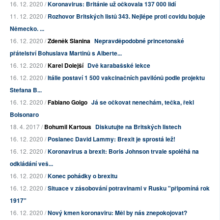
16. 12. 2020 /
Koronavirus: Británie už očkovala 137 000 lidí
11. 12. 2020 /
Rozhovor Britských listů 343. Nejlépe proti covidu bojuje
Německo. ...
16. 12. 2020 /
Zdeněk Slanina
Nepravděpodobné princetonské
přátelství Bohuslava Martinů s Alberte...
16. 12. 2020 /
Karel Dolejší
Dvě karabašské lekce
16. 12. 2020 /
Itálie postaví 1 500 vakcinačních pavilónů podle projektu
Stefana B...
16. 12. 2020 /
Fabiano Golgo
Já se očkovat nenechám, tečka, řekl
Bolsonaro
18. 4. 2017 /
Bohumil Kartous
Diskutujte na Britských listech
16. 12. 2020 /
Poslanec David Lammy: Brexit je sprostá lež!
16. 12. 2020 /
Koronavirus a brexit: Boris Johnson trvale spoléhá na
odkládání veš...
16. 12. 2020 /
Konec pohádky o brexitu
16. 12. 2020 /
Situace v zásobování potravinami v Rusku "připomíná rok
1917"
16. 12. 2020 /
Nový kmen koronaviru: Měl by nás znepokojovat?