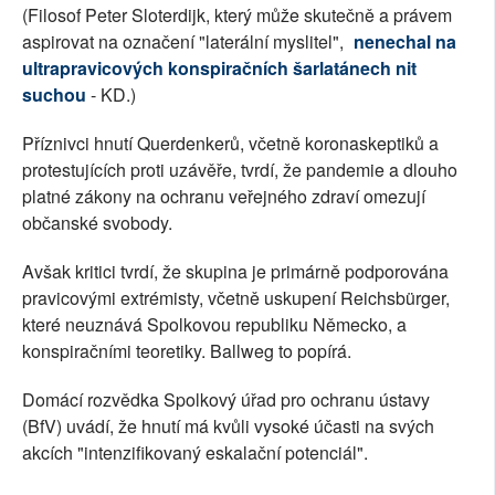
(Filosof Peter Sloterdijk, který může skutečně a právem
aspirovat na označení "laterální myslitel",
nenechal na
ultrapravicových konspiračních šarlatánech nit
suchou
- KD.)
Příznivci hnutí Querdenkerů, včetně koronaskeptiků a
protestujících proti uzávěře, tvrdí, že pandemie a dlouho
platné zákony na ochranu veřejného zdraví omezují
občanské svobody.
Avšak kritici tvrdí, že skupina je primárně podporována
pravicovými extrémisty, včetně uskupení Reichsbürger,
které neuznává Spolkovou republiku Německo, a
konspiračními teoretiky. Ballweg to popírá.
Domácí rozvědka Spolkový úřad pro ochranu ústavy
(BfV) uvádí, že hnutí má kvůli vysoké účasti na svých
akcích "intenzifikovaný eskalační potenciál".