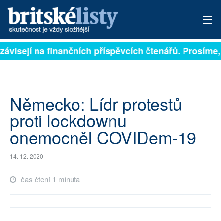
závisejí na finančních příspěvcích čtenářů. Prosíme, 
PŘIHLÁSIT
AKTUÁLNÍ VYDÁNÍ
ARCHIV
Německo: Lídr protestů
proti lockdownu
ROZHOVORY
onemocněl COVIDem-19
TÉMATA
14. 12. 2020
NEJČTENĚJŠÍ ZA 7 DNÍ
čas čtení 1 minuta
AUTOŘI
PŘÍSPĚVKY NA PROVOZ