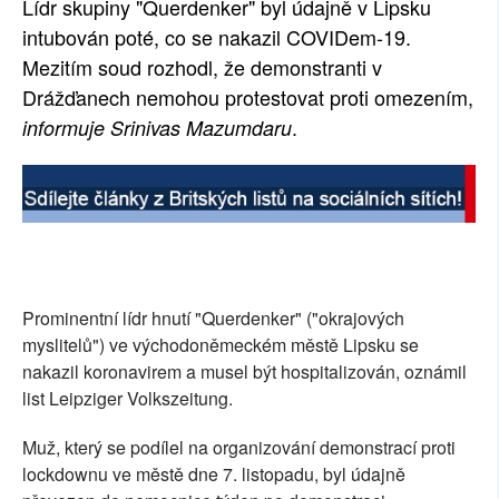
Lídr skupiny "Querdenker" byl údajně v Lipsku
SOCIÁLNÍ SÍTĚ
intubován poté, co se nakazil COVIDem-19.
Mezitím soud rozhodl, že demonstranti v
RUBRIKY
Drážďanech nemohou protestovat proti omezením,
.
informuje Srinivas Mazumdaru
PLNÁ VERZE STRÁNEK
Prominentní lídr hnutí "Querdenker" ("okrajových
myslitelů") ve východoněmeckém městě Lipsku se
nakazil koronavirem a musel být hospitalizován, oznámil
list Leipziger Volkszeitung.
Muž, který se podílel na organizování demonstrací proti
lockdownu ve městě dne 7. listopadu, byl údajně