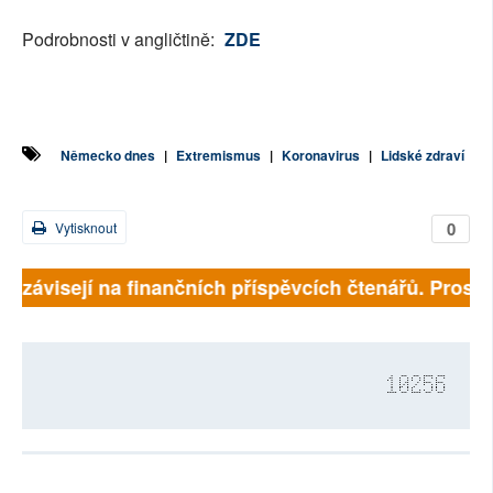
Podrobnosti v angličtině:
ZDE
Německo dnes
|
Extremismus
|
Koronavirus
|
Lidské zdraví
0
Vytisknout
ně závisejí na finančních příspěvcích čtenářů. Prosíme
10256