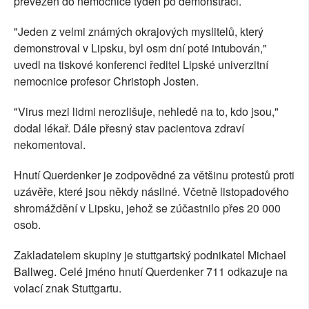
převezen do nemocnice týden po demonstraci.
"Jeden z velmi známých okrajových myslitelů, který
demonstroval v Lipsku, byl osm dní poté intubován,"
uvedl na tiskové konferenci ředitel Lipské univerzitní
nemocnice profesor Christoph Josten.
"Virus mezi lidmi nerozlišuje, nehledě na to, kdo jsou,"
dodal lékař. Dále přesný stav pacientova zdraví
nekomentoval.
Hnutí Querdenker je zodpovědné za většinu protestů proti
uzávěře, které jsou někdy násilné. Včetně listopadového
shromáždění v Lipsku, jehož se zúčastnilo přes 20 000
osob.
Zakladatelem skupiny je stuttgartský podnikatel Michael
Ballweg. Celé jméno hnutí Querdenker 711 odkazuje na
volací znak Stuttgartu.