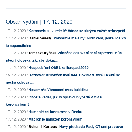
Obsah vydání | 17. 12. 2020
17. 12. 2020 /
Koronavirus: v intimitě Vánoc se skrývá vážné nebezpečí
17. 12. 2020 /
Daniel Veselý
Pandemie měla být budíčkem, jenže lidstvo
je nepoučitelné
17. 12. 2020 /
Tomasz Oryński
Žádného očkování není zapotřebí. Bůh
stvořil člověka tak, aby dokáz...
11. 12. 2020 /
Hospodaření OSBL za listopad 2020
15. 12. 2020 /
Rozhovor Britských listů 344. Covid-19: 39% Čechů se
nechá očkovat,...
17. 12. 2020 /
Neusmrťte Vánocemi svou babičku!
17. 12. 2020 /
Chcete vědět, jak to opravdu vypadá v ČR s
koronavirem?
17. 12. 2020 /
Humanitární katastrofa v Řecku
17. 12. 2020 /
Macron je nakažen koronavirem
17. 12. 2020 /
Bohumil Kartous
Nový předseda Rady ČT umí pracovat