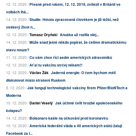
12. 12. 2020 /
Přesně před rokem, 12. 12. 2019, zvítězil v Británii ve
volbách lhá...
14. 12. 2020 /
Studie: Hmota zpracovaná člověkem je již těžší, než
veškerý život n...
12. 12. 2020 /
Tomasz Oryński
Anuška už rozlila olej...
14. 12. 2020 /
Může snad ještě někdo popírat, že čelíme dramatickému
stavu nouze?
11. 12. 2020 /
Co vám chce říci sedm amerických zdravotníků
12. 12. 2020 /
Ať si tu vakcínu strčej někam!!
12. 12. 2020 /
Václav Žák
Jaderná energie: O čem bychom měli
diskutovat místo strašení Ruskem
9. 12. 2020 /
Jak fungují technologické vakcíny firem Pfizer/BioNTech a
Moderna
10. 12. 2020 /
Daniel Veselý
Jak účinně čelit hrozbě společenského
kolapsu?
14. 12. 2020 /
Bolsonaro kašle na očkování proti koronaviru
10. 12. 2020 /
Americká federální vláda a 40 amerických států žalují
Facebook za l...