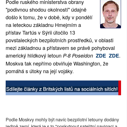
Podle ruského ministerstva obrany
SOCIÁLNÍ SÍTĚ
"podivnou shodou okolností" údajně
došlo k tomu, že v době, kdy v pondělí
RUBRIKY
na leteckou základnu Hmejmím a
přístav Tartús v Sýrii útočilo 13
PLNÁ VERZE STRÁNEK
povstaleckých bezpilotních prostředků, v oblasti
mezi základnou a přístavem se právě pohyboval
americký hlídkový letoun
.
P-8 Poseidon
ZDE
ZDE
Moskva tak nepřímo obviňuje Washington, že
pomáhá s útoky na její vojáky.
Podle Moskvy mohly být navíc bezpilotní letouny dodány
jedině zemí, která je s to "poskytnout satelitní navigaci a