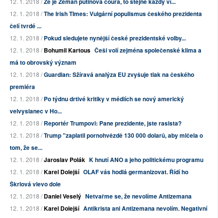
12. 1. 2018 /
Že je Zeman putinova coura, to stejně každý ví...
12. 1. 2018 /
The Irish TImes: Vulgární populismus českého prezidenta
čelí tvrdé ...
12. 1. 2018 /
Pokud sledujete nynější české prezidentské volby...
12. 1. 2018 /
Bohumil Kartous
Češi volí zejména společenské klima a
má to obrovský význam
12. 1. 2018 /
Guardian: Sžíravá analýza EU zvyšuje tlak na českého
premiéra
12. 1. 2018 /
Po týdnu drtivé kritiky v médiích se nový americký
velvyslanec v Ho...
12. 1. 2018 /
Reportér Trumpovi: Pane prezidente, jste rasista?
12. 1. 2018 /
Trump "zaplatil pornohvězdě 130 000 dolarů, aby mlčela o
tom, že se...
12. 1. 2018 /
Jaroslav Polák
K hnutí ANO a jeho politickému programu
12. 1. 2018 /
Karel Dolejší
OLAF vás hodlá germanizovat. Řídí ho
Škrlová vlevo dole
12. 1. 2018 /
Daniel Veselý
Netvařme se, že nevolíme Antizemana
12. 1. 2018 /
Karel Dolejší
Antikrista ani Antizemana nevolím. Negativní