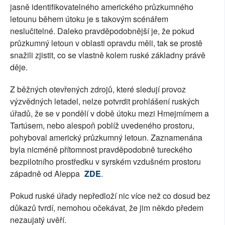
jasně identifikovatelného amerického průzkumného
letounu během útoku je s takovým scénářem
neslučitelné. Daleko pravděpodobnější je, že pokud
průzkumný letoun v oblasti opravdu měli, tak se prostě
snažili zjistit, co se vlastně kolem ruské základny právě
děje.
Z běžných otevřených zdrojů, které sledují provoz
výzvědných letadel, nelze potvrdit prohlášení ruských
úřadů, že se v pondělí v době útoku mezi Hmejmímem a
Tartúsem, nebo alespoň poblíž uvedeného prostoru,
pohyboval americký průzkumný letoun. Zaznamenána
byla nicméně přítomnost pravděpodobně tureckého
bezpilotního prostředku v syrském vzdušném prostoru
západně od Aleppa
ZDE
.
Pokud ruské úřady nepředloží nic více než co dosud bez
důkazů tvrdí, nemohou očekávat, že jim někdo předem
nezaujatý uvěří.