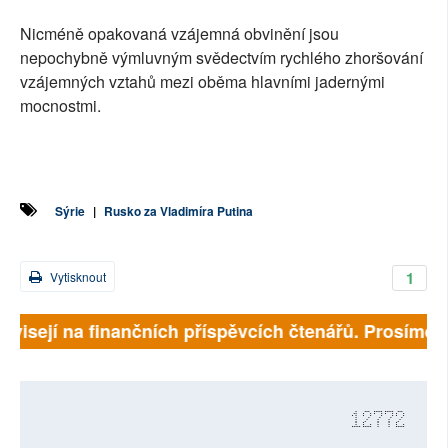
Nicméně opakovaná vzájemná obvinění jsou
nepochybně výmluvným svědectvím rychlého zhoršování
vzájemných vztahů mezi oběma hlavními jadernými
mocnostmi.
Sýrie
|
Rusko za Vladimíra Putina
1
Vytisknout
ávisejí na finančních příspěvcích čtenářů. Prosíme, p
12772