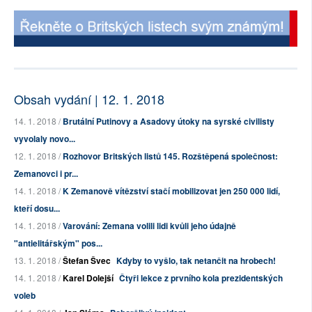
Obsah vydání | 12. 1. 2018
14. 1. 2018 /
Brutální Putinovy a Asadovy útoky na syrské civilisty
vyvolaly novo...
12. 1. 2018 /
Rozhovor Britských listů 145. Rozštěpená společnost:
Zemanovci i pr...
14. 1. 2018 /
K Zemanově vítězství stačí mobilizovat jen 250 000 lidí,
kteří dosu...
14. 1. 2018 /
Varování: Zemana volili lidi kvůli jeho údajně
"antielitářským" pos...
13. 1. 2018 /
Štefan Švec
Kdyby to vyšlo, tak netančit na hrobech!
14. 1. 2018 /
Karel Dolejší
Čtyři lekce z prvního kola prezidentských
voleb