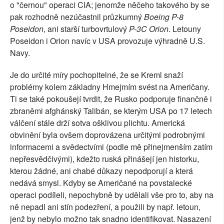
o "černou" operaci CIA; jenomže něčeho takového by se
pak rozhodně nezúčastnil průzkumný
Boeing P-8
Poseidon
, ani starší turbovrtulový
P-3C Orion
. Letouny
Poseidon i Orion navíc v USA provozuje výhradně U.S.
Navy.
Je do určité míry pochopitelné, že se Kreml snaží
problémy kolem základny Hmejmím svést na Američany.
Ti se také pokoušejí tvrdit, že Rusko podporuje finančně i
zbraněmi afghánský Talibán, se kterým USA po 17 letech
válčení stále drží sotva ošklivou plichtu. Americká
obvinění byla ovšem doprovázena určitými podrobnými
informacemi a svědectvími (podle mě přinejmenším zatím
nepřesvědčivými), kdežto ruská přinášejí jen historku,
kterou žádné, ani chabé důkazy nepodporují a která
nedává smysl. Kdyby se Američané na povstalecké
operaci podíleli, nepochybně by udělali vše pro to, aby na
ně nepadl ani stín podezření, a použili by např. letoun,
jenž by nebylo možno tak snadno identifikovat. Nasazení