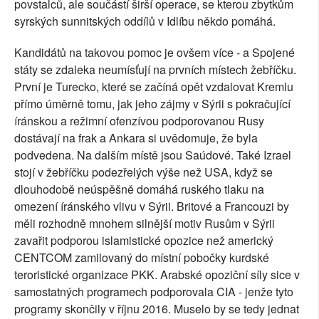
povstalců, ale součástí širší operace, se kterou zbytkům
syrských sunnitských oddílů v Idlíbu někdo pomáhá.
Kandidátů na takovou pomoc je ovšem více - a Spojené
státy se zdaleka neumísťují na prvních místech žebříčku.
První je Turecko, které se začíná opět vzdalovat Kremlu
přímo úměrně tomu, jak jeho zájmy v Sýrii s pokračující
íránskou a režimní ofenzívou podporovanou Rusy
dostávají na frak a Ankara si uvědomuje, že byla
podvedena. Na dalším místě jsou Saúdové. Také Izrael
stojí v žebříčku podezřelých výše než USA, když se
dlouhodobě neúspěšně domáhá ruského tlaku na
omezení íránského vlivu v Sýrii. Britové a Francouzi by
měli rozhodně mnohem silnější motiv Rusům v Sýrii
zavařit podporou islamistické opozice než americký
CENTCOM zamilovaný do místní pobočky kurdské
teroristické organizace PKK. Arabské opoziční síly sice v
samostatných programech podporovala CIA - jenže tyto
programy skončily v říjnu 2016. Muselo by se tedy jednat