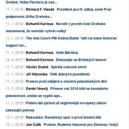
Drahoš. Volba Fischera je čas...
11. 1. 2018 /
Richard F. Vlasák
Prezident pro IV. odboj, aneb Proč
podporovat Jiřího Drahoše...
11. 1. 2018 /
Bohumil Kartous
Nevolit v prvním kole Drahoše
neznamená, že nemůže vyhrát volby!
11. 1. 2018 /
The new Czech PM Andrej Babiš "will cut state financial
support for...
11. 1. 2018 /
Bohumil Kartous
Volte Marťany
18. 4. 2017 /
Bohumil Kartous
Diskutujte na Britských listech
11. 1. 2018 /
Václav Dušek
Spirála cukrové smrti
11. 1. 2018 /
Jiří Hlavenka
Tolik dobrých prezidentů
11. 1. 2018 /
Protest proti zabíjení a věznění palestinských dětí
11. 1. 2018 /
Daniel Veselý
Přinese rok 2018 klid na korejském
poloostrově, anebo se vyplní apo...
11. 1. 2018 /
Polsko dál zpřísní už nejpřísnější evropský zákon
zakazující potraty
10. 1. 2018 /
Rakousko: Rasistický spor o první letošní dítě
10. 1. 2018 /
Jan Čulík
Protest: Budeme hlasovat pro Zemana, i když