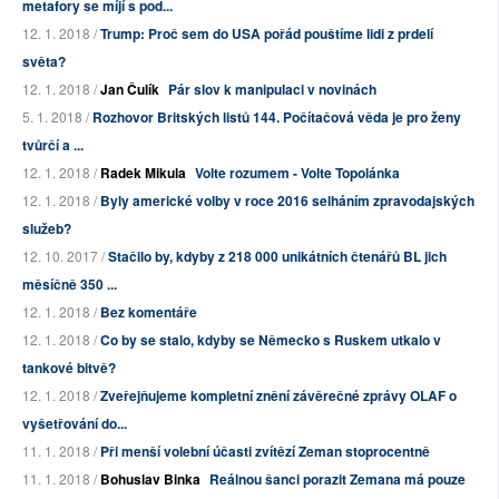
metafory se míjí s pod...
12. 1. 2018 /
Trump: Proč sem do USA pořád pouštíme lidi z prdelí
světa?
12. 1. 2018 /
Jan Čulík
Pár slov k manipulaci v novinách
5. 1. 2018 /
Rozhovor Britských listů 144. Počítačová věda je pro ženy
tvůrčí a ...
12. 1. 2018 /
Radek Mikula
Volte rozumem - Volte Topolánka
12. 1. 2018 /
Byly americké volby v roce 2016 selháním zpravodajských
služeb?
12. 10. 2017 /
Stačilo by, kdyby z 218 000 unikátních čtenářů BL jich
měsíčně 350 ...
12. 1. 2018 /
Bez komentáře
12. 1. 2018 /
Co by se stalo, kdyby se Německo s Ruskem utkalo v
tankové bitvě?
12. 1. 2018 /
Zveřejňujeme kompletní znění závěrečné zprávy OLAF o
vyšetřování do...
11. 1. 2018 /
Při menší volební účasti zvítězí Zeman stoprocentně
11. 1. 2018 /
Bohuslav Binka
Reálnou šanci porazit Zemana má pouze