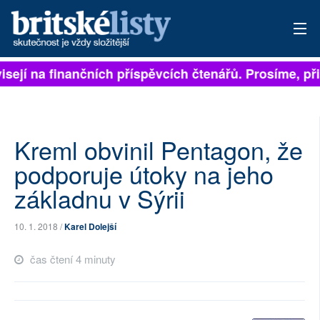
isejí na finančních příspěvcích čtenářů. Prosíme, přis
PŘIHLÁSIT
AKTUÁLNÍ VYDÁNÍ
ARCHIV
Kreml obvinil Pentagon, že
podporuje útoky na jeho
ROZHOVORY
základnu v Sýrii
TÉMATA
10. 1. 2018 /
Karel Dolejší
NEJČTENĚJŠÍ ZA 7 DNÍ
čas čtení 4 minuty
AUTOŘI
PŘÍSPĚVKY NA PROVOZ