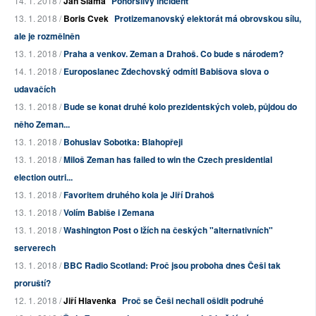
14. 1. 2018 /
Jan Sláma
Pohoršlivý incident
13. 1. 2018 /
Boris Cvek
Protizemanovský elektorát má obrovskou sílu,
ale je rozmělněn
13. 1. 2018 /
Praha a venkov. Zeman a Drahoš. Co bude s národem?
14. 1. 2018 /
Europoslanec Zdechovský odmítl Babišova slova o
udavačích
13. 1. 2018 /
Bude se konat druhé kolo prezidentských voleb, půjdou do
něho Zeman...
13. 1. 2018 /
Bohuslav Sobotka: Blahopřeji
13. 1. 2018 /
Miloš Zeman has failed to win the Czech presidential
election outri...
13. 1. 2018 /
Favoritem druhého kola je Jiří Drahoš
13. 1. 2018 /
Volím Babiše i Zemana
13. 1. 2018 /
Washington Post o lžích na českých "alternativních"
serverech
13. 1. 2018 /
BBC Radio Scotland: Proč jsou proboha dnes Češi tak
proruští?
12. 1. 2018 /
Jiří Hlavenka
Proč se Češi nechali ošidit podruhé