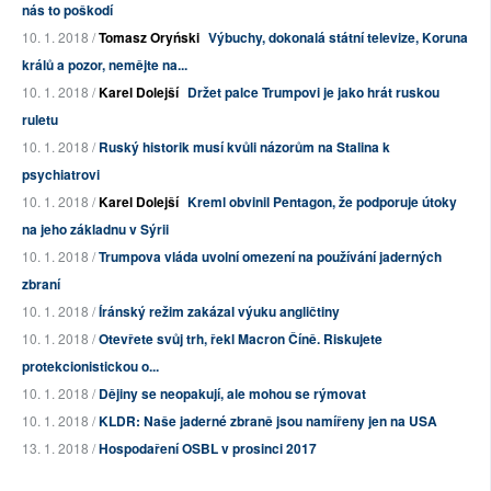
nás to poškodí
10. 1. 2018 /
Tomasz Oryński
Výbuchy, dokonalá státní televize, Koruna
králů a pozor, nemějte na...
10. 1. 2018 /
Karel Dolejší
Držet palce Trumpovi je jako hrát ruskou
ruletu
10. 1. 2018 /
Ruský historik musí kvůli názorům na Stalina k
psychiatrovi
10. 1. 2018 /
Karel Dolejší
Kreml obvinil Pentagon, že podporuje útoky
na jeho základnu v Sýrii
10. 1. 2018 /
Trumpova vláda uvolní omezení na používání jaderných
zbraní
10. 1. 2018 /
Íránský režim zakázal výuku angličtiny
10. 1. 2018 /
Otevřete svůj trh, řekl Macron Číně. Riskujete
protekcionistickou o...
10. 1. 2018 /
Dějiny se neopakují, ale mohou se rýmovat
10. 1. 2018 /
KLDR: Naše jaderné zbraně jsou namířeny jen na USA
13. 1. 2018 /
Hospodaření OSBL v prosinci 2017