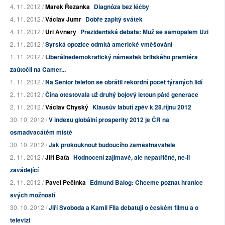
4. 11. 2012 /
Marek Řezanka
Diagnóza bez léčby
4. 11. 2012 /
Václav Jumr
Dobře zapitý svátek
4. 11. 2012 /
Uri Avnery
Prezidentská debata: Muž se samopalem Uzi
2. 11. 2012 /
Syrská opozice odmítá americké vměšování
1. 11. 2012 /
Liberálnědemokratický náměstek britského premiéra
zaútočil na Camer...
1. 11. 2012 /
Na Senior telefon se obrátil rekordní počet týraných lidí
2. 11. 2012 /
Čína otestovala už druhý bojový letoun páté generace
2. 11. 2012 /
Václav Chyský
Klausův labutí zpěv k 28.říjnu 2012
30. 10. 2012 /
V indexu globální prosperity 2012 je ČR na
osmadvacátém místě
30. 10. 2012 /
Jak prokouknout budoucího zaměstnavatele
2. 11. 2012 /
Jiří Baťa
Hodnocení zajímavé, ale nepatřičné, ne-li
zavádějící
2. 11. 2012 /
Pavel Pečínka
Edmund Balog: Chceme poznat hranice
svých možností
30. 10. 2012 /
Jiří Svoboda a Kamil Fila debatují o českém filmu a o
televizi