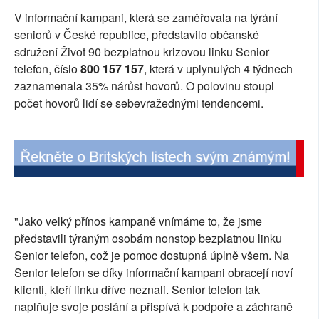
V informační kampani, která se zaměřovala na týrání
SOCIÁLNÍ SÍTĚ
seniorů v České republice, představilo občanské
RUBRIKY
sdružení Život 90 bezplatnou krizovou linku Senior
telefon, číslo
800 157 157
, která v uplynulých 4 týdnech
PLNÁ VERZE STRÁNEK
zaznamenala 35% nárůst hovorů. O polovinu stoupl
počet hovorů lidí se sebevražednými tendencemi.
"Jako velký přínos kampaně vnímáme to, že jsme
představili týraným osobám nonstop bezplatnou linku
Senior telefon, což je pomoc dostupná úplně všem. Na
Senior telefon se díky informační kampani obracejí noví
klienti, kteří linku dříve neznali. Senior telefon tak
naplňuje svoje poslání a přispívá k podpoře a záchraně