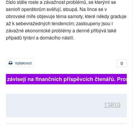
číslo stále roste a závažnost problémů, se kterými se
senioři operátorům svěřují, stoupá. Na lince se v
obrovské míře objevuje téma samoty, které někdy graduje
až k sebevražedných tendencím; zastoupeny jsou i
závažné ekonomické problémy a denně přibývá také
případů týrání a domácího násilí.
0
Vytisknout
ně závisejí na finančních příspěvcích čtenářů. Prosím
13019