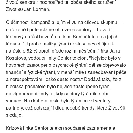
životů seniorů," hodnotí ředitel občanského sdružení
Život 90 Jan Lorman.
O účinnosti kampaně a jejím vlivu na cílovou skupinu --
ohrožené i potenciálně ohrožené seniory -- hovoří i
třetinový nárůst hovorů na lince Senior telefon a jejich
témata. "U problematiky týrání došlo v měsíci říjnu k
nárůstu o 52 % oproti předchozím měsícům," říká Jana
Kosařová, vedoucí linky Senior telefon. "Nejvíce bylo v
hovorech zastoupeno psychické týrání, dál se objevovalo
finanční a fyzické týrání, v menší míře i zanedbávání péče
a nerespektování lidské důstojnosti." Dodává taky, že z
hlediska pachatele bylo nejvíce zastoupeno týrání
mezigenerační, tedy to, kdy seniory týrá dítě nebo
vnouče. Na druhém místě bylo týrání mezi seniory
partnery, což potvrzují i dlouhodobé trendy, které Život 90
sleduje.
Krizová linka Senior telefon současně zaznamenala