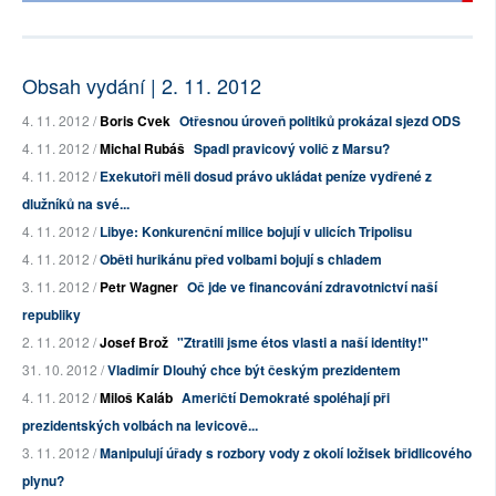
Obsah vydání | 2. 11. 2012
4. 11. 2012 /
Boris Cvek
Otřesnou úroveň politiků prokázal sjezd ODS
4. 11. 2012 /
Michal Rubáš
Spadl pravicový volič z Marsu?
4. 11. 2012 /
Exekutoři měli dosud právo ukládat peníze vydřené z
dlužníků na své...
4. 11. 2012 /
Libye: Konkurenční milice bojují v ulicích Tripolisu
4. 11. 2012 /
Oběti hurikánu před volbami bojují s chladem
3. 11. 2012 /
Petr Wagner
Oč jde ve financování zdravotnictví naší
republiky
2. 11. 2012 /
Josef Brož
"Ztratili jsme étos vlasti a naší identity!"
31. 10. 2012 /
Vladimír Dlouhý chce být českým prezidentem
4. 11. 2012 /
Miloš Kaláb
Američtí Demokraté spoléhají při
prezidentských volbách na levicově...
3. 11. 2012 /
Manipulují úřady s rozbory vody z okolí ložisek břidlicového
plynu?