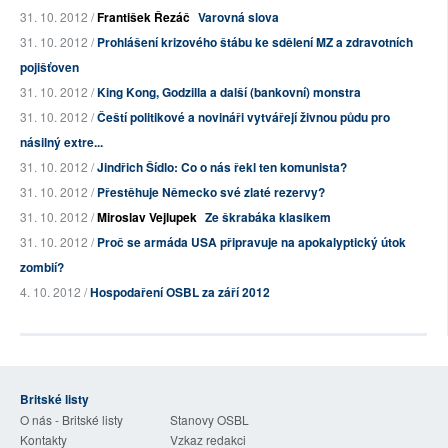
31. 10. 2012 /
František Řezáč
Varovná slova
31. 10. 2012 /
Prohlášení krizového štábu ke sdělení MZ a zdravotních
pojišťoven
31. 10. 2012 /
King Kong, Godzilla a další (bankovní) monstra
31. 10. 2012 /
Čeští politikové a novináři vytvářejí živnou půdu pro
násilný extre...
31. 10. 2012 /
Jindřich Šídlo: Co o nás řekl ten komunista?
31. 10. 2012 /
Přestěhuje Německo své zlaté rezervy?
31. 10. 2012 /
Miroslav Vejlupek
Ze škrabáka klasikem
31. 10. 2012 /
Proč se armáda USA připravuje na apokalyptický útok
zombií?
4. 10. 2012 /
Hospodaření OSBL za září 2012
Britské listy
O nás - Britské listy
Stanovy OSBL
Kontakty
Vzkaz redakci