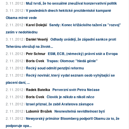
3. 11. 2012 /
Muž tvrdí, že ho sexuálně zneužíval konzervativní politik
3. 11. 2012 /
V posledních dnech hektické prezidentské kampaně
Obama mírně vede
2. 11. 2012 /
Karel Dolejší
Sandy: Konec křižáckého tažení za "rozvoj"
zatím v nedohlednu
3. 11. 2012 /
Daniel Veselý
Odhady uvádějí, že západní sankce proti
Teheránu ohrožují na životě...
2. 11. 2012 /
Petr Schnur
ESM, ECB, (německý) právní stát a Evropa
2. 11. 2012 /
Boris Cvek
Trapas: Olomouc "hledá génie"
2. 11. 2012 /
Řecký soud odmítl penzijní reformu
2. 11. 2012 /
Řecký novinář, který vydal seznam osob vyhýbající se
placení daní, ...
2. 11. 2012 /
Radek Batelka
Perverzní svět Petra Nečase
2. 11. 2012 /
Boris Cvek
Člověk je
a nikoli
někdo
něco
2. 11. 2012 /
Izrael přiznal, že zabil Arafatova zástupce
2. 11. 2012 /
Lubomír Brožek
Nesnesitelná neviditelnost bytí
2. 11. 2012 /
Newyorský primátor Bloomberg podpořil Obamu za to, že
podporuje opa...