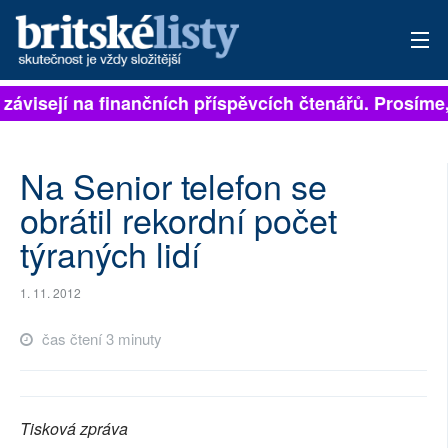
 závisejí na finančních příspěvcích čtenářů. Prosíme, 
PŘIHLÁSIT
AKTUÁLNÍ VYDÁNÍ
Na Senior telefon se
ARCHIV
obrátil rekordní počet
týraných lidí
ROZHOVORY
TÉMATA
1. 11. 2012
NEJČTENĚJŠÍ ZA 7 DNÍ
čas čtení 3 minuty
AUTOŘI
PŘÍSPĚVKY NA PROVOZ
Tisková zpráva