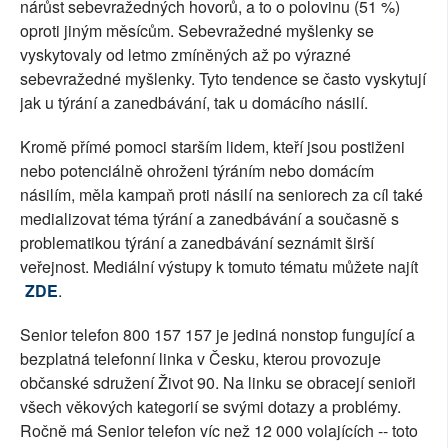
nárůst sebevražedných hovorů, a to o polovinu (51 %)
oproti jiným měsícům. Sebevražedné myšlenky se
vyskytovaly od letmo zmíněných až po výrazné
sebevražedné myšlenky. Tyto tendence se často vyskytují
jak u týrání a zanedbávání, tak u domácího násilí.
Kromě přímé pomoci starším lidem, kteří jsou postiženi
nebo potenciálně ohroženi týráním nebo domácím
násilím, měla kampaň proti násilí na seniorech za cíl také
medializovat téma týrání a zanedbávání a současně s
problematikou týrání a zanedbávání seznámit širší
veřejnost. Mediální výstupy k tomuto tématu můžete najít
ZDE
.
Senior telefon 800 157 157 je jediná nonstop fungující a
bezplatná telefonní linka v Česku, kterou provozuje
občanské sdružení Život 90. Na linku se obracejí senioři
všech věkových kategorií se svými dotazy a problémy.
Ročně má Senior telefon víc než 12 000 volajících -- toto