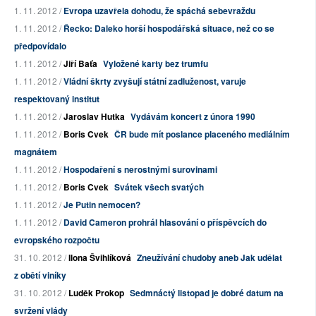
1. 11. 2012 /
Evropa uzavřela dohodu, že spáchá sebevraždu
1. 11. 2012 /
Řecko: Daleko horší hospodářská situace, než co se
předpovídalo
1. 11. 2012 /
Jiří Baťa
Vyložené karty bez trumfu
1. 11. 2012 /
Vládní škrty zvyšují státní zadluženost, varuje
respektovaný institut
1. 11. 2012 /
Jaroslav Hutka
Vydávám koncert z února 1990
1. 11. 2012 /
Boris Cvek
ČR bude mít poslance placeného mediálním
magnátem
1. 11. 2012 /
Hospodaření s nerostnými surovinami
1. 11. 2012 /
Boris Cvek
Svátek všech svatých
1. 11. 2012 /
Je Putin nemocen?
1. 11. 2012 /
David Cameron prohrál hlasování o příspěvcích do
evropského rozpočtu
31. 10. 2012 /
Ilona Švihlíková
Zneužívání chudoby aneb Jak udělat
z obětí viníky
31. 10. 2012 /
Luděk Prokop
Sedmnáctý listopad je dobré datum na
svržení vlády