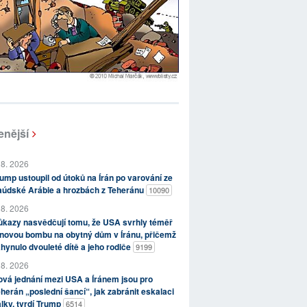
enější
 8. 2026
ump ustoupil od útoků na Írán po varování ze
aúdské Arábie a hrozbách z Teheránu
10090
 8. 2026
kazy nasvědčují tomu, že USA svrhly téměř
novou bombu na obytný dům v Íránu, přičemž
hynulo dvouleté dítě a jeho rodiče
9199
 8. 2026
vá jednání mezi USA a Íránem jsou pro
herán „poslední šancí“, jak zabránit eskalaci
lky, tvrdí Trump
6514