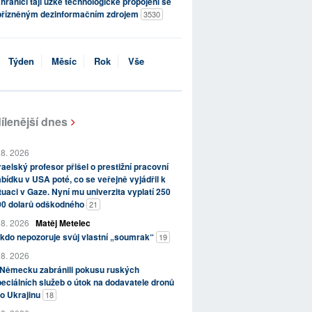
hraničí tají úzké technologické propojení se
přízněným dezinformačním zdrojem
3530
Týden
Měsíc
Rok
Vše
ílenější dnes
 8. 2026
raelský profesor přišel o prestižní pracovní
bídku v USA poté, co se veřejně vyjádřil k
tuaci v Gaze. Nyní mu univerzita vyplatí 250
00 dolarů odškodného
21
 8. 2026
Matěj Metelec
kdo nepozoruje svůj vlastní „soumrak“
19
 8. 2026
 Německu zabránili pokusu ruských
eciálních služeb o útok na dodavatele dronů
o Ukrajinu
18