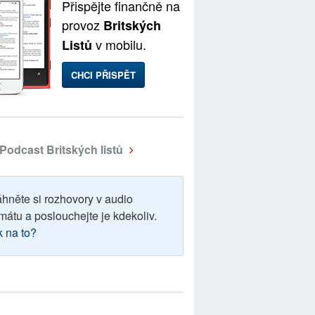
Přispějte finančně na
provoz
Britských
v mobilu.
Listů
CHCI PŘISPĚT
Podcast Britských listů
áhněte si rozhovory v audio
mátu a poslouchejte je kdekoliv.
k na to?