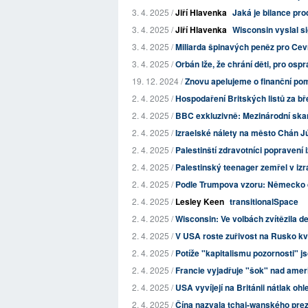
3. 4. 2025 /
Jiří Hlavenka
Jaká je bilance prod
3. 4. 2025 /
Jiří Hlavenka
Wisconsin vyslal 
3. 4. 2025 /
Miliarda špinavých peněz pro Cevro.
3. 4. 2025 /
Orbán lže, že chrání děti, pro os
19. 12. 2024 /
Znovu apelujeme o finanční pom
2. 4. 2025 /
Hospodaření Britských listů za b
2. 4. 2025 /
BBC exkluzivně: Mezinárodní skand
2. 4. 2025 /
Izraelské nálety na město Chán Jú
2. 4. 2025 /
Palestinští zdravotníci popravení 
2. 4. 2025 /
Palestinský teenager zemřel v izr
2. 4. 2025 /
Podle Trumpova vzoru: Německo dep
2. 4. 2025 /
Lesley Keen
transitionalSpace
2. 4. 2025 /
Wisconsin: Ve volbách zvítězila 
2. 4. 2025 /
V USA roste zuřivost na Rusko kvů
2. 4. 2025 /
Potíže "kapitalismu pozornosti" js
2. 4. 2025 /
Francie vyjadřuje "šok" nad ame
2. 4. 2025 /
USA vyvíjejí na Británii nátlak oh
2. 4. 2025 /
Čína nazvala tchaj-wanského prezi