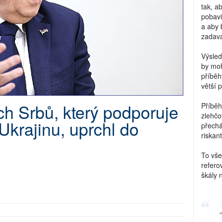
tak, a
pobavi
a aby 
zadava
Výsled
by moh
příběh
větší 
h Srbů, který podporuje
Příběh
zlehčo
Ukrajinu, uprchl do
přechá
riskant
To vše
refero
škály 