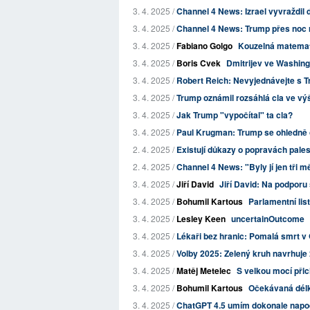
3. 4. 2025 /
Channel 4 News: Izrael vyvraždil da
3. 4. 2025 /
Channel 4 News: Trump přes noc r
3. 4. 2025 /
Fabiano Golgo
Kouzelná matemat
3. 4. 2025 /
Boris Cvek
Dmitrijev ve Washing
3. 4. 2025 /
Robert Reich: Nevyjednávejte s 
3. 4. 2025 /
Trump oznámil rozsáhlá cla ve výš
3. 4. 2025 /
Jak Trump "vypočítal" ta cla?
3. 4. 2025 /
Paul Krugman: Trump se ohledně 
2. 4. 2025 /
Existují důkazy o popravách pale
2. 4. 2025 /
Channel 4 News: "Byly jí jen tři měs
3. 4. 2025 /
Jiří David
Jiří David: Na podpor
3. 4. 2025 /
Bohumil Kartous
Parlamentní list
3. 4. 2025 /
Lesley Keen
uncertainOutcome
3. 4. 2025 /
Lékaři bez hranic: Pomalá smrt v 
3. 4. 2025 /
Volby 2025: Zelený kruh navrhuje 
3. 4. 2025 /
Matěj Metelec
S velkou mocí při
3. 4. 2025 /
Bohumil Kartous
Očekávaná délka
3. 4. 2025 /
ChatGPT 4.5 umím dokonale napodo