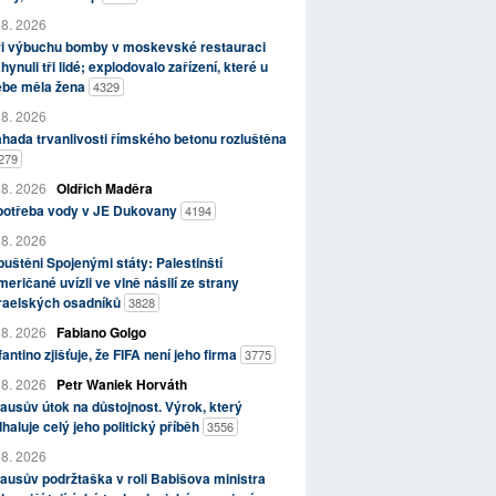
 8. 2026
ři výbuchu bomby v moskevské restauraci
hynuli tři lidé; explodovalo zařízení, které u
ebe měla žena
4329
 8. 2026
hada trvanlivosti římského betonu rozluštěna
279
 8. 2026
Oldřich Maděra
potřeba vody v JE Dukovany
4194
 8. 2026
uštěni Spojenými státy: Palestinští
eričané uvízli ve vlně násilí ze strany
zraelských osadníků
3828
 8. 2026
Fabiano Golgo
fantino zjišťuje, že FIFA není jeho firma
3775
 8. 2026
Petr Waniek Horváth
ausův útok na důstojnost. Výrok, který
haluje celý jeho politický příběh
3556
 8. 2026
ausův podržtaška v roli Babišova ministra