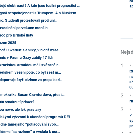
za
ejů elektroaut? A kde jsou fosilní prognostici ...
s
signál nespokojenosti s Trumpem. A s Muskem
 Studenti protestovali proti uni...
pravedlnění perzekuce menšin
oc pro Britské listy
řezen 2025
ál. Svědek: Sanitky, v nichž Izrae...
Nejsd
nis v Pásmu Gazy zabily 17 lidí
izraelskou armádou měli svázané r...
7.
Iz
aelském vězení poté, co byl šest m...
na
ortuje čtyři cizince za propalesti...
si
0
demokratka Susan Crawfordová, přest...
7.
Ni
li odmítnutí příměří
7.
ou nové, ale lék prastarý
V
rickými výzvami k ukončení programů DEI
sp
ledně tamějšího "potlačování svob...
pr
denta "parazitem" a vyslala k ost...