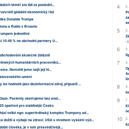
lších téměř sto lidí za poslední...
2.
ozvrátil globální ekonomický řád
P
za
ika Donalda Trumpa
s
tonu a Rubio v Bruselu
5.
Trumpem jednotlivě
Zá
i 10-49 % na obchodní partnery U...
4
3.
S
obchodování skutečně zbláznil
stinských humanitárních pracovníků...
4.
Op
íce. Nemohli jsme najít její hl...
Am
u slovenského umění
i
y lze hodnotit jako dezinformační zdroj, připustil ...
4.
In
Gaze. Pacienty ošetřujeme bez anal...
7.
20 opatření pro stabilnější Česko
Kl
od
chází velké ego: superhrdinský komplex Trumpovy ad...
3.
 dožití a výdaje na zdraví: USA s mnohem vyššími výd...
Kl
bit člověka, je v tom přesvědčivějš...