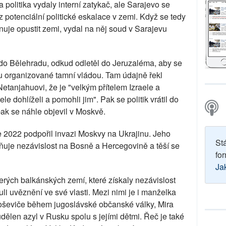
 politika vydaly interní zatykač, ale Sarajevo se
 potenciální politické eskalace v zemi. Když se tedy
nuje opustit zemi, vydal na něj soud v Sarajevu
 do Bělehradu, odkud odletěl do Jeruzaléma, aby se
mu organizované tamní vládou. Tam údajně řekl
tanjahuovi, že je "velkým přítelem Izraele a
 dohlíželi a pomohli jim". Pak se politik vrátil do
pak se náhle objevil v Moskvě.
oce 2022 podpořil invazi Moskvy na Ukrajinu. Jeho
St
ňuje nezávislost na Bosně a Hercegovině a těší se
for
Ja
erých balkánských zemí, které získaly nezávislost
li uvěznění ve své vlasti. Mezi nimi je i manželka
oševiče během jugoslávské občanské války, Mira
dělen azyl v Rusku spolu s jejími dětmi. Řeč je také