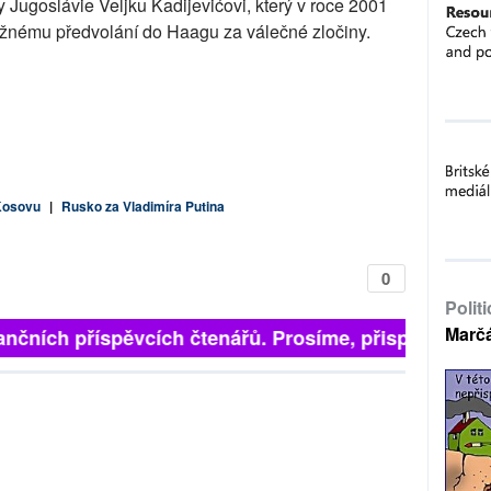
 Jugoslávie Veljku Kadijevićovi, který v roce 2001
žnému předvolání do Haagu za válečné zločiny.
 Kosovu
|
Rusko za Vladimíra Putina
0
Polit
Marč
finančních příspěvcích čtenářů. Prosíme, přispějte. ➥