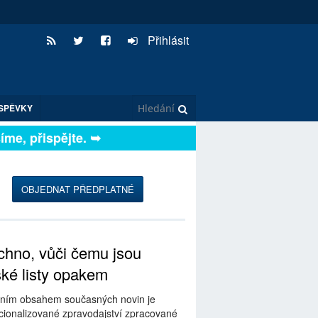
Přihlásit
SPĚVKY
e, přispějte. ➥
OBJEDNAT PŘEDPLATNÉ
hno, vůči čemu jsou
ské listy opakem
ním obsahem současných novin je
ionalizované zpravodajství zpracované