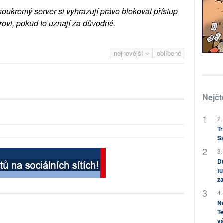
soukromý server si vyhrazují právo blokovat přístup
rovi, pokud to uznají za důvodné.
nejnovější
oblíbené
Nejčt
2.
Tr
S
3.
Dů
tu
za
4.
No
Te
vá