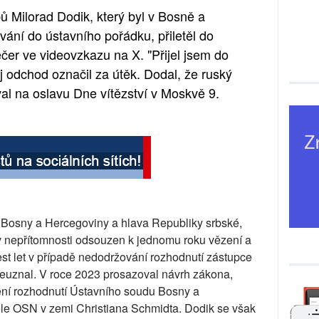
 Milorad Dodik, který byl v Bosně a
ání do ústavního pořádku, přiletěl do
čer ve videovzkazu na X. "Přijel jsem do
j odchod označil za útěk. Dodal, že ruský
val na oslavu Dne vítězství v Moskvě 9.
t Bosny a Hercegoviny a hlava Republiky srbské,
v nepřítomnosti odsouzen k jednomu roku vězení a
est let v případě nedodržování rozhodnutí zástupce
euznal. V roce 2023 prosazoval návrh zákona,
ění rozhodnutí Ústavního soudu Bosny a
le OSN v zemi Christiana Schmidta. Dodik se však