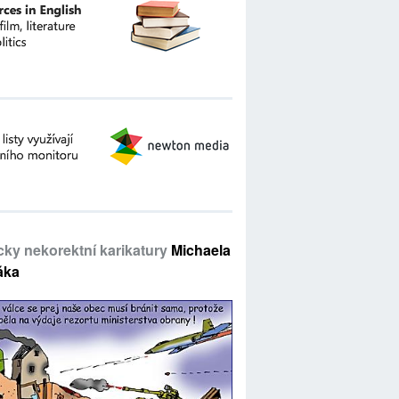
icky nekorektní karikatury
Michaela
áka