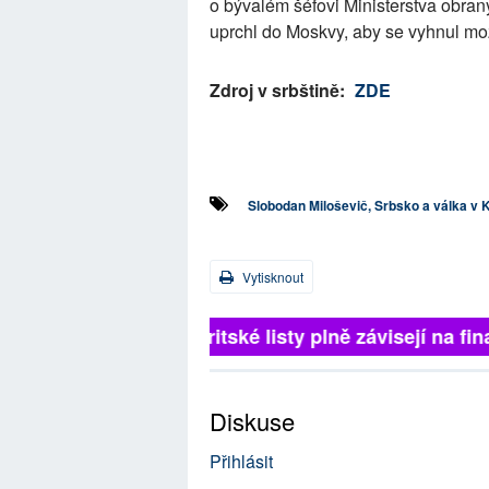
o bývalém šéfovi Ministerstva obrany
uprchl do Moskvy, aby se vyhnul mo
Zdroj v srbštině:
ZDE
Slobodan Miloševič, Srbsko a válka v
Vytisknout
Britské listy plně závisejí na 
Diskuse
Přihlásit