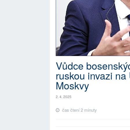
Vůdce bosenskýc
ruskou invazi na 
Moskvy
2. 4. 2025
čas čtení 2 minuty