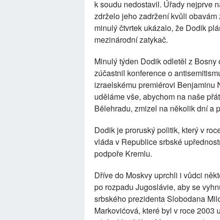
k soudu nedostavil. Úřady nejprve na
zdrželo jeho zadržení kvůli obavám z
minulý čtvrtek ukázalo, že Dodik plá
mezinárodní zatykač.
Minulý týden Dodik odletěl z Bosny
zúčastnil konference o antisemitis
izraelskému premiérovi Benjaminu Ne
uděláme vše, abychom na naše přátele
Bělehradu, zmizel na několik dní a 
Dodik je proruský politik, který v r
vláda v Republice srbské upřednost
podpoře Kremlu.
Dříve do Moskvy uprchli i vůdci někt
po rozpadu Jugoslávie, aby se vyhnu
srbského prezidenta Slobodana Mil
Markovićová, které byl v roce 2003 u