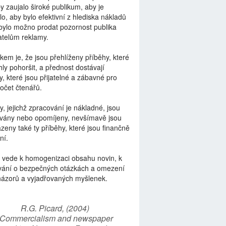
by zaujalo široké publikum, aby je
lo, aby bylo efektivní z hlediska nákladů
bylo možno prodat pozornost publika
telům reklamy.
kem je, že jsou přehlíženy příběhy, které
ly pohoršit, a přednost dostávají
y, které jsou přijatelné a zábavné pro
počet čtenářů.
y, jejichž zpracování je nákladné, jsou
vány nebo opomíjeny, nevšímavě jsou
zeny také ty příběhy, které jsou finančně
ní.
 vede k homogenizaci obsahu novin, k
vání o bezpečných otázkách a omezení
názorů a vyjadřovaných myšlenek.
R.G. Picard, (2004)
“Commercialism and newspaper