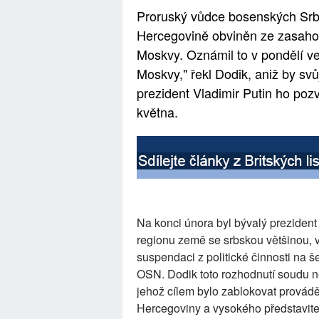
Proruský vůdce bosenských Srbů
Hercegovině obviněn ze zasahov
Moskvy. Oznámil to v pondělí ve
Moskvy," řekl Dodik, aniž by svů
prezident Vladimir Putin ho poz
května.
Na konci února byl bývalý preziden
regionu země se srbskou většinou, 
suspendaci z politické činnosti na š
OSN. Dodik toto rozhodnutí soudu n
jehož cílem bylo zablokovat provád
Hercegoviny a vysokého představite