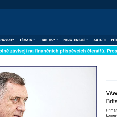
ZHOVORY
TÉMATA
RUBRIKY
NEJČTENĚJŠÍ
AUTOŘI
PŘÍ
ně závisejí na finančních příspěvcích čtenářů. Prosím
Všec
Brit
Primár
komerc