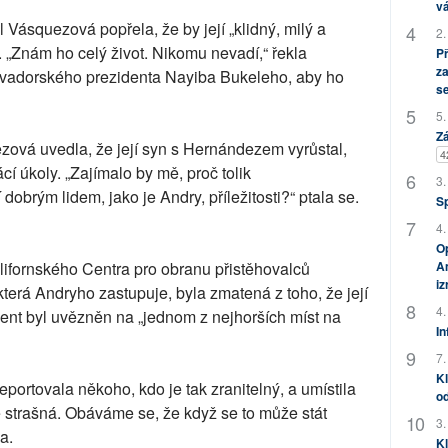
vá
Vásquezová popřela, že by její „klidný, milý a
2.
c. „Znám ho celý život. Nikomu nevadí,“ řekla
P
za
vadorského prezidenta Nayiba Bukeleho, aby ho
s
5.
Zá
ová uvedla, že její syn s Hernándezem vyrůstal,
4
í úkoly. „Zajímalo by mě, proč tolik
3.
obrým lidem, jako je Andry, příležitosti?“ ptala se.
S
4.
Op
lifornského Centra pro obranu přistěhovalců
Am
i
terá Andryho zastupuje, byla zmatená z toho, že její
4.
lient byl uvězněn na „jednom z nejhorších míst na
In
7.
Kl
eportovala někoho, kdo je tak zranitelný, a umístila
od
ě strašná. Obáváme se, že když se to může stát
3.
a.
Kl