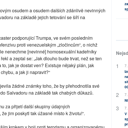
za
s
zovým osudem a osudem dalších zdánlivě nevinných
oru na základě jejich tetování se šíří na
dcaster podporující Trumpa, ve svém posledním
fenzivu proti venezuelským „zločincům“, o nichž
. „Ale nenechme [nevinné] homosexuální kadeřníky
Nejsd
řekl a zeptal se: „Jak dlouho bude trvat, než se ten
to, jak je dostat ven? Existuje nějaký plán, jak
7.
chybu, a jak ji napravit?“
Iz
na
si
jevila žádné známky toho, že by přehodnotila své
0
ů do Salvadoru na základě tak chabých důkazů.
7.
Ni
 za přijetí další skupiny údajných
7.
 že jim poskytl tak úžasné místo k životu!“.
V
sp
pr
lším krokem v boji proti terorismu a organizovanému