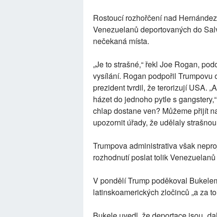
Rostoucí rozhořčení nad Hernánde
Venezuelanů deportovaných do Salvad
nečekaná místa.
„Je to strašné,“ řekl Joe Rogan, po
vysílání. Rogan podpořil Trumpovu o
prezident tvrdil, že terorizují USA
házet do jednoho pytle s gangstery,“ 
chlap dostane ven? Můžeme přijít na 
upozornit úřady, že udělaly strašnou 
Trumpova administrativa však nepro
rozhodnutí poslat tolik Venezuelan
V pondělí Trump poděkoval Bukelemu
latinskoamerických zločinců „a za to,
Bukele uvedl, že deportace jsou „da