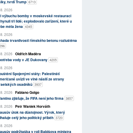
lky, tvrdí Trump
6713
 8. 2026
ři výbuchu bomby v moskevské restauraci
hynuli tři lidé; explodovalo zařízení, které u
ebe měla žena
4345
 8. 2026
hada trvanlivosti římského betonu rozluštěna
296
 8. 2026
Oldřich Maděra
potřeba vody v JE Dukovany
4205
 8. 2026
uštěni Spojenými státy: Palestinští
eričané uvízli ve vlně násilí ze strany
zraelských osadníků
3937
 8. 2026
Fabiano Golgo
fantino zjišťuje, že FIFA není jeho firma
3857
 8. 2026
Petr Waniek Horváth
ausův útok na důstojnost. Výrok, který
haluje celý jeho politický příběh
3720
 8. 2026
ausův podržtaška v roli Babišova ministra