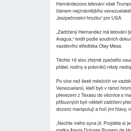
Hernándezovo tetování však Trumpov
členem nejznámějšího venezuelskéh
„bezpečnostní hrozbu“ pro USA.
„Zadržený Hernandez má tetování [sic
Aragua,“ tvrdil podle soudních doku
vazebního střediska Otay Mesa.
Těchto 16 slov zřejmě zpečetilo os
přátel, rodiny a právníků nikdy nedo
Po více než šesti měsících ve vazb
Venezuelanů, kteří byli v rámci h
převezeni z Texasu do věznice s max
příbuzných byli někteří zadržení př
dozorci manipulují a holí jim hlavy, n
„Nechte mého syna jít. Projděte si 
matka Alexis Dolores Romero de He