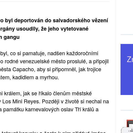
 byl deportován do salvadorského vězení
rgány usoudily, že jeho vytetované
em gangu
yl, co si pamatuje, nadšen každoročními
eho rodné venezuelské město proslulé, a připojil
města Capacho, aby si připomněl, jak trojice
latem, kadidlem a myrhou.
ni králem, jak se říkalo členům městské
Los Mini Reyes. Později v životě si nechal na
a památku karnevalových oslav Tří králů a
 tetovat korunky a často k nim přidává jméno