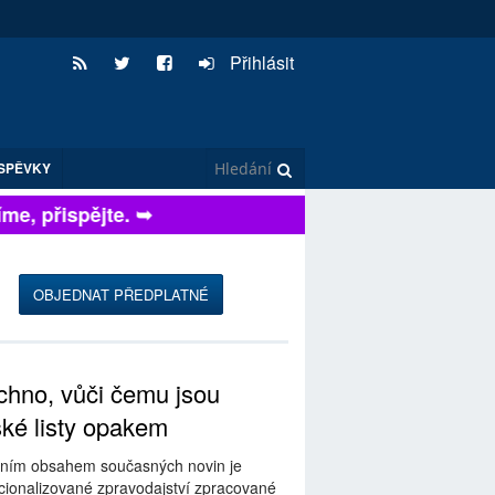
Přihlásit
SPĚVKY
, přispějte. ➥
OBJEDNAT PŘEDPLATNÉ
hno, vůči čemu jsou
ské listy opakem
ním obsahem současných novin je
ionalizované zpravodajství zpracované