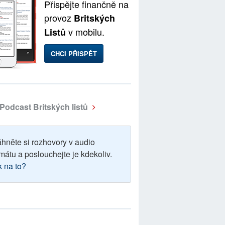
Přispějte finančně na
provoz
Britských
v mobilu.
Listů
CHCI PŘISPĚT
Podcast Britských listů
áhněte si rozhovory v audio
mátu a poslouchejte je kdekoliv.
k na to?