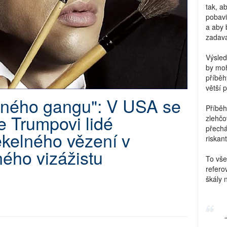
tak, a
pobavi
a aby 
zadava
Výsled
by moh
příběh
větší 
ádného gangu": V USA se
Příběh
že Trumpovi lidé
zlehčo
přechá
ekelného vězení v
riskant
ého vizážistu
To vše
refero
škály 