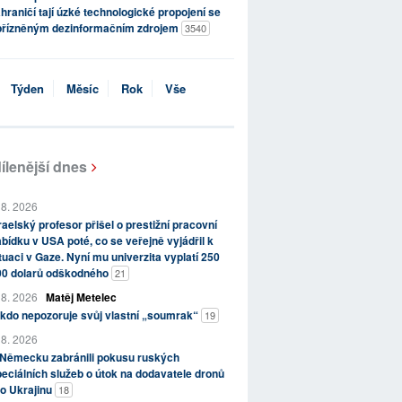
hraničí tají úzké technologické propojení se
přízněným dezinformačním zdrojem
3540
Týden
Měsíc
Rok
Vše
ílenější dnes
 8. 2026
raelský profesor přišel o prestižní pracovní
bídku v USA poté, co se veřejně vyjádřil k
tuaci v Gaze. Nyní mu univerzita vyplatí 250
00 dolarů odškodného
21
 8. 2026
Matěj Metelec
kdo nepozoruje svůj vlastní „soumrak“
19
 8. 2026
 Německu zabránili pokusu ruských
eciálních služeb o útok na dodavatele dronů
o Ukrajinu
18