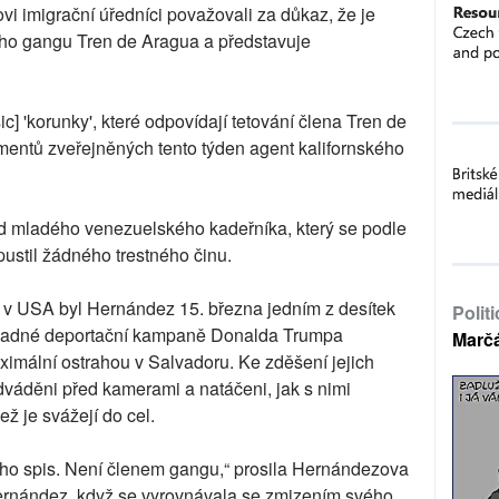
i imigrační úředníci považovali za důkaz, že je
o gangu Tren de Aragua a představuje
] 'korunky', které odpovídají tetování člena Tren de
mentů zveřejněných tento týden agent kalifornského
ud mladého venezuelského kadeřníka, který se podle
pustil žádného trestného činu.
ě v USA byl Hernández 15. března jedním z desítek
Polit
romadné deportační kampaně Donalda Trumpa
Marč
imální ostrahou v Salvadoru. Ke zděšení jejich
edváděni před kamerami a natáčeni, jak s nimi
ež je svážejí do cel.
jeho spis. Není členem gangu,“ prosila Hernándezova
rnández, když se vyrovnávala se zmizením svého