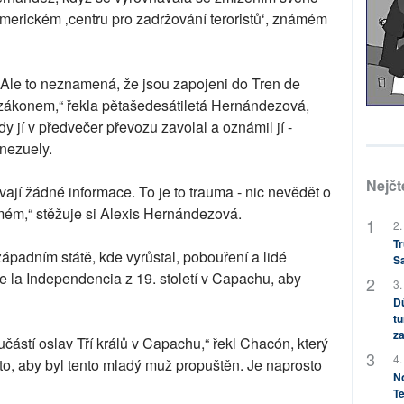
merickém ‚centru pro zadržování teroristů‘, známém
. Ale to neznamená, že jsou zapojeni do Tren de
zákonem,“ řekla pětašedesátiletá Hernándezová,
dy jí v předvečer převozu zavolal a oznámil jí -
nezuely.
Nejčt
ají žádné informace. To je to trauma - nic nevědět o
ém,“ stěžuje si Alexis Hernándezová.
2.
Tr
západním státě, kde vyrůstal, pobouření a lidé
S
e la Independencia z 19. století v Capachu, aby
3.
Dů
tu
za
částí oslav Tří králů v Capachu,“ řekl Chacón, který
4.
o, aby byl tento mladý muž propuštěn. Je naprosto
No
Te