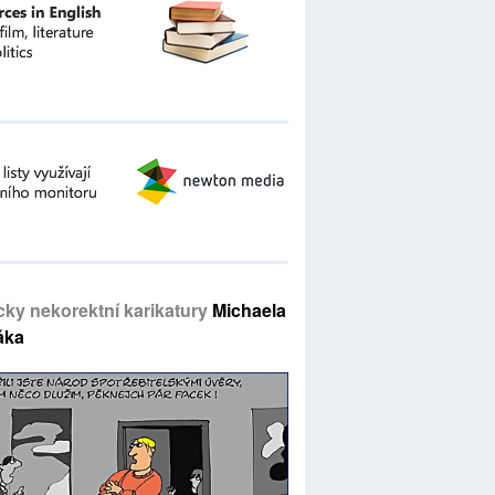
icky nekorektní karikatury
Michaela
áka