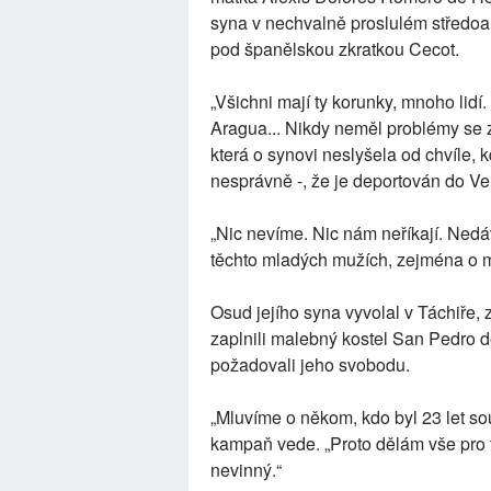
syna v nechvalně proslulém středoa
pod španělskou zkratkou Cecot.
„Všichni mají ty korunky, mnoho lidí
Aragua... Nikdy neměl problémy se 
která o synovi neslyšela od chvíle, k
nesprávně -, že je deportován do Ve
„Nic nevíme. Nic nám neříkají. Nedáv
těchto mladých mužích, zejména o m
Osud jejího syna vyvolal v Táchiře, 
zaplnili malebný kostel San Pedro d
požadovali jeho svobodu.
„Mluvíme o někom, kdo byl 23 let sou
kampaň vede. „Proto dělám vše pro t
nevinný.“