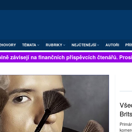
ZHOVORY
TÉMATA
RUBRIKY
NEJČTENĚJŠÍ
AUTOŘI
PŘÍ
ně závisejí na finančních příspěvcích čtenářů. Prosíme
Všec
Brit
Primár
komerc