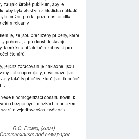
by zaujalo široké publikum, aby je
lo, aby bylo efektivní z hlediska nákladů
bylo možno prodat pozornost publika
telům reklamy.
kem je, že jsou přehlíženy příběhy, které
ly pohoršit, a přednost dostávají
y, které jsou přijatelné a zábavné pro
počet čtenářů.
y, jejichž zpracování je nákladné, jsou
vány nebo opomíjeny, nevšímavě jsou
zeny také ty příběhy, které jsou finančně
ní.
 vede k homogenizaci obsahu novin, k
vání o bezpečných otázkách a omezení
názorů a vyjadřovaných myšlenek.
R.G. Picard, (2004)
“Commercialism and newspaper