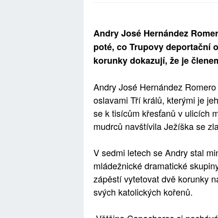
Andry José Hernández Romero
poté, co Trupovy deportační o
korunky dokazují, že je člen
Andry José Hernández Romero b
oslavami Tří králů, kterými je j
se k tisícům křesťanů v ulicích 
mudrců navštívila Ježíška se z
V sedmi letech se Andry stal mi
mládežnické dramatické skupiny 
zápěstí vytetovat dvě korunky n
svých katolických kořenů.
„Většina Capacheros si nechává