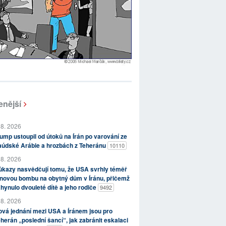
enější
 8. 2026
ump ustoupil od útoků na Írán po varování ze
aúdské Arábie a hrozbách z Teheránu
10110
 8. 2026
kazy nasvědčují tomu, že USA svrhly téměř
novou bombu na obytný dům v Íránu, přičemž
hynulo dvouleté dítě a jeho rodiče
9492
 8. 2026
vá jednání mezi USA a Íránem jsou pro
herán „poslední šancí“, jak zabránit eskalaci