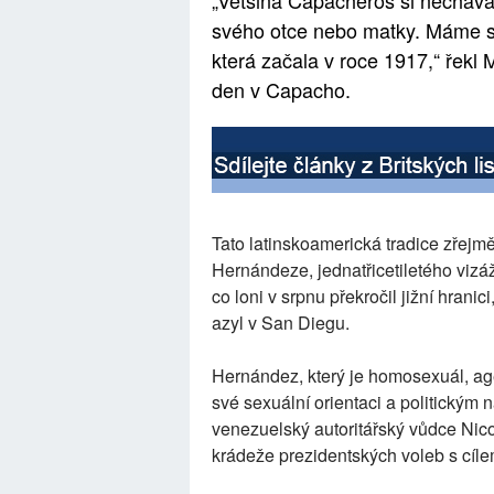
svého otce nebo matky. Máme spou
která začala v roce 1917,“ řekl
den v Capacho.
Tato latinskoamerická tradice zřejm
Hernándeze, jednatřicetiletého vizáž
co loni v srpnu překročil jižní hran
azyl v San Diegu.
Hernández, který je homosexuál, ag
své sexuální orientaci a politickým 
venezuelský autoritářský vůdce Nico
krádeže prezidentských voleb s cíle