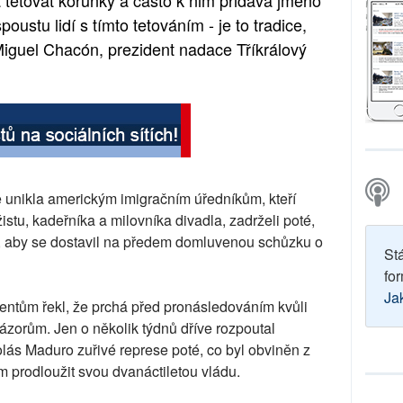
stu lidí s tímto tetováním - je to tradice,
 Miguel Chacón, prezident nadace Tříkrálový
ě unikla americkým imigračním úředníkům, kteří
istu, kadeřníka a milovníka divadla, zadrželi poté,
ici, aby se dostavil na předem domluvenou schůzku o
St
for
Ja
entům řekl, že prchá před pronásledováním kvůli
názorům. Jen o několik týdnů dříve rozpoutal
lás Maduro zuřivé represe poté, co byl obviněn z
m prodloužit svou dvanáctiletou vládu.