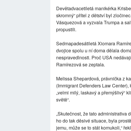
Devětadvacetiletá manikérka Krisbel 
skromný“ přítel z dětství byl zločine
Vásquezová a vyzvala Trumpa a sal
propustili.
Sedmapadesátiletá Xiomara Ramírez
dvojice spolu u ní doma dělala domác
nespravedlnosti. Proč USA nedávají d
Ramírezová se zeptala.
Melissa Shepardová, právnička z ka
(Immigrant Defenders Law Center), k
„velmi milý, laskavý a přemýšlivý“ k
světě“.
„Skutečnost, že tato administrativa d
ho do tak děsivé situace, byla prost
jemu, může se to stát komukoli,“ řekl