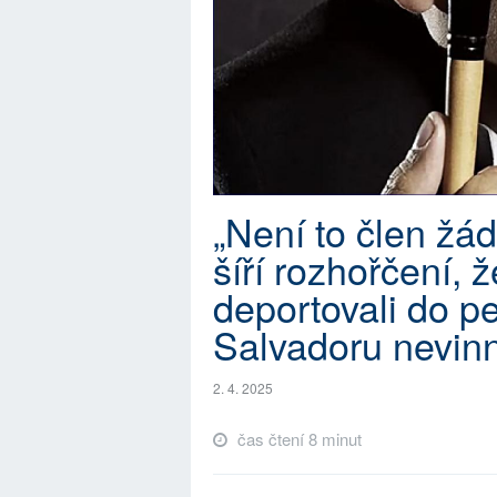
„Není to člen ž
šíří rozhořčení, 
deportovali do p
Salvadoru nevinn
2. 4. 2025
čas čtení 8 minut