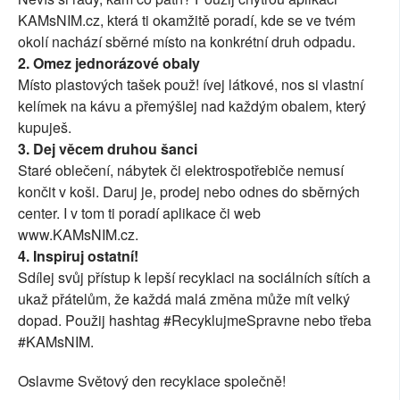
KAMsNIM.cz, která ti okamžitě poradí, kde se ve tvém
okolí nachází sběrné místo na konkrétní druh odpadu.
2. Omez jednorázové obaly
Místo plastových tašek použ! ívej látkové, nos si vlastní
kelímek na kávu a přemýšlej nad každým obalem, který
kupuješ.
3. Dej věcem druhou šanci
Staré oblečení, nábytek či elektrospotřebiče nemusí
končit v koši. Daruj je, prodej nebo odnes do sběrných
center. I v tom ti poradí aplikace či web
www.KAMsNIM.cz.
4. Inspiruj ostatní!
Sdílej svůj přístup k lepší recyklaci na sociálních sítích a
ukaž přátelům, že každá malá změna může mít velký
dopad. Použij hashtag #RecyklujmeSpravne nebo třeba
#KAMsNIM.
Oslavme Světový den recyklace společně!