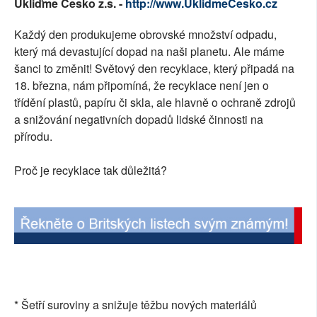
Ukliďme Česko z.s. -
http://www.UklidmeCesko.cz
SOCIÁLNÍ SÍTĚ
Každý den produkujeme obrovské množství odpadu,
RUBRIKY
který má devastující dopad na naši planetu. Ale máme
šanci to změnit! Světový den recyklace, který připadá na
PLNÁ VERZE STRÁNEK
18. března, nám připomíná, že recyklace není jen o
třídění plastů, papíru či skla, ale hlavně o ochraně zdrojů
a snižování negativních dopadů lidské činnosti na
přírodu.
Proč je recyklace tak důležitá?
* Šetří suroviny a snižuje těžbu nových materiálů