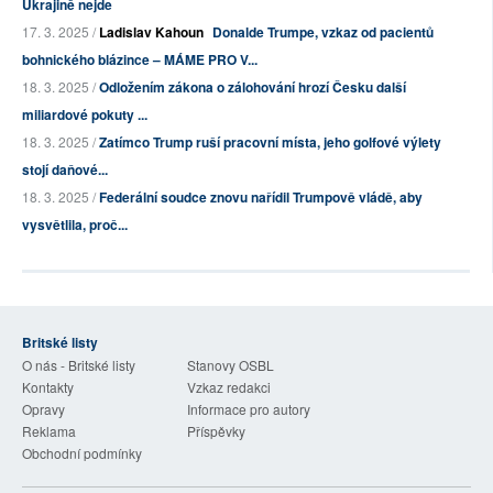
Ukrajině nejde
17. 3. 2025 /
Ladislav Kahoun
Donalde Trumpe, vzkaz od pacientů
bohnického blázince – MÁME PRO V...
18. 3. 2025 /
Odložením zákona o zálohování hrozí Česku další
miliardové pokuty ...
18. 3. 2025 /
Zatímco Trump ruší pracovní místa, jeho golfové výlety
stojí daňové...
18. 3. 2025 /
Federální soudce znovu nařídil Trumpově vládě, aby
vysvětlila, proč...
Britské listy
O nás - Britské listy
Stanovy OSBL
Kontakty
Vzkaz redakci
Opravy
Informace pro autory
Reklama
Příspěvky
Obchodní podmínky