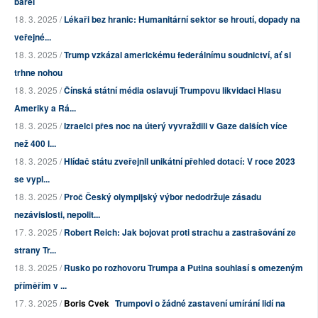
barel
18. 3. 2025 /
Lékaři bez hranic: Humanitární sektor se hroutí, dopady na
veřejné...
18. 3. 2025 /
Trump vzkázal americkému federálnímu soudnictví, ať si
trhne nohou
18. 3. 2025 /
Čínská státní média oslavují Trumpovu likvidaci Hlasu
Ameriky a Rá...
18. 3. 2025 /
Izraelci přes noc na úterý vyvraždili v Gaze dalších více
než 400 l...
18. 3. 2025 /
Hlídač státu zveřejnil unikátní přehled dotací: V roce 2023
se vypl...
18. 3. 2025 /
Proč Český olympijský výbor nedodržuje zásadu
nezávislosti, nepolit...
17. 3. 2025 /
Robert Reich: Jak bojovat proti strachu a zastrašování ze
strany Tr...
18. 3. 2025 /
Rusko po rozhovoru Trumpa a Putina souhlasí s omezeným
příměřím v ...
17. 3. 2025 /
Boris Cvek
Trumpovi o žádné zastavení umírání lidí na