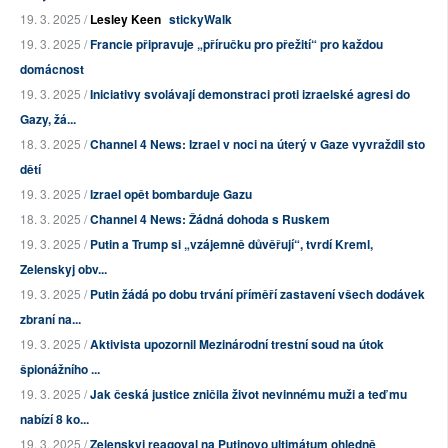
19. 3. 2025 /
Lesley Keen
stickyWalk
19. 3. 2025 /
Francie připravuje „příručku pro přežití“ pro každou
domácnost
19. 3. 2025 /
Iniciativy svolávají demonstraci proti izraelské agresi do
Gazy, žá...
18. 3. 2025 /
Channel 4 News: Izrael v noci na úterý v Gaze vyvraždil sto
dětí
19. 3. 2025 /
Izrael opět bombarduje Gazu
18. 3. 2025 /
Channel 4 News: Žádná dohoda s Ruskem
19. 3. 2025 /
Putin a Trump si „vzájemně důvěřují“, tvrdí Kreml,
Zelenskyj obv...
19. 3. 2025 /
Putin žádá po dobu trvání příměří zastavení všech dodávek
zbraní na...
19. 3. 2025 /
Aktivista upozornil Mezinárodní trestní soud na útok
špionážního ...
19. 3. 2025 /
Jak česká justice zničila život nevinnému muži a teď mu
nabízí 8 ko...
19. 3. 2025 /
Zelenskyj reagoval na Putinovo ultimátum ohledně