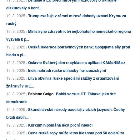
Británie a EU před mírovými rozhovory o Ukrajině
diskutovaly o konf...
19. 3. 2025 /
Trump zvažuje v rámci mírové dohody uznání Krymu za
ruský
19. 3. 2025 /
Ministryně zdravotnictví nejbohatšího německého regionu
vyzvala k p...
19. 3. 2025 /
Česká federace potravinových bank: Spojujeme síly proti
hladu a pl...
19. 3. 2025 /
Oslavte Světový den recyklace s aplikací KAMsNIM.cz
19. 3. 2025 /
Indie nahradí ruské stíhačky francouzskými
19. 3. 2025 /
Litva obvinila ruské speciální služby z organizování
žhářství v IKE...
18. 3. 2025 /
Fabiano Golgo
Babiš versus ČT: Zábava jako štít
demokracie
19. 3. 2025 /
Skandinávské národy excelují v cizích jazycích. Čechy
brzdí dabin...
19. 3. 2025 /
Kurkumin pomáhá léčit plicní infekci
19. 3. 2025 /
Cena ruské ropy může letos klesnout pod 50 dolarů za