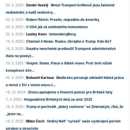
20. 3. 2025 /
Daniel Veselý
Mnozí Trumpovi kritikové jsou žalostně
nedůslední, a tudíž nedůvěry...
20. 3. 2025 /
Robert Reich: Prosím, nejezděte do Ameriky
20. 3. 2025 /
V USA jak za stalinského komunismu
20. 3. 2025 /
Lesley Keen
heisenbergBerg
19. 3. 2025 /
Channel 4 News: Rusko, Ukrajina a Trump. Kdo lže?
19. 3. 2025 /
Soudce neochotně prodloužil Trumpově administrativě
lhůtu na poskyt...
19. 3. 2025 /
Voxpot: Satan, Klaus a lidské maso. Proč brát vážně
konspirace šíře...
20. 3. 2025 /
Bohumil Kartous
Maďarsko porušuje základní lidská práva
a nemá v EU v tomto stavu c...
19. 12. 2024 /
Znovu apelujeme o finanční pomoc pro Britské listy
7. 3. 2025 /
Hospodaření Britských listů za únor 2025
19. 3. 2025 /
Trump si pochválil „dobrý rozhovor“ se Zelenským, říká, že
„jsme na...
19. 3. 2025 /
Milan Čech
Ondřej Neff “vyřešil” naše vyzbrojení parním
strojem a otroctvím