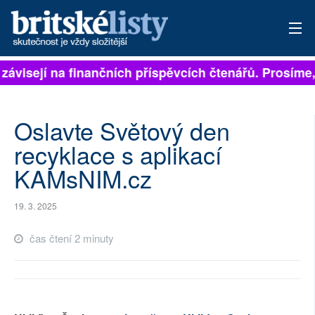
 závisejí na finančních příspěvcích čtenářů. Prosíme, 
PŘIHLÁSIT
AKTUÁLNÍ VYDÁNÍ
Oslavte Světový den
ARCHIV
recyklace s aplikací
KAMsNIM.cz
ROZHOVORY
TÉMATA
19. 3. 2025
NEJČTENĚJŠÍ ZA 7 DNÍ
čas čtení 2 minuty
AUTOŘI
PŘÍSPĚVKY NA PROVOZ