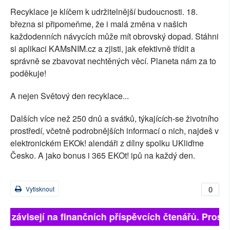
Recyklace je klíčem k udržitelnější budoucnosti. 18.
března si připomeňme, že i malá změna v našich
každodenních návycích může mít obrovský dopad. Stáhni
si aplikaci KAMsNIM.cz a zjisti, jak efektivně třídit a
správně se zbavovat nechtěných věcí. Planeta nám za to
poděkuje!
A nejen Světový den recyklace...
Dalších více než 250 dnů a svátků, týkajících-se životního
prostředí, včetně podrobnějších informací o nich, najdeš v
elektronickém EKOk! alendáři z dílny spolku UKliďme
Česko. A jako bonus i 365 EKOt! ipů na každý den.
0
Vytisknout
ně závisejí na finančních příspěvcích čtenářů. Prosím