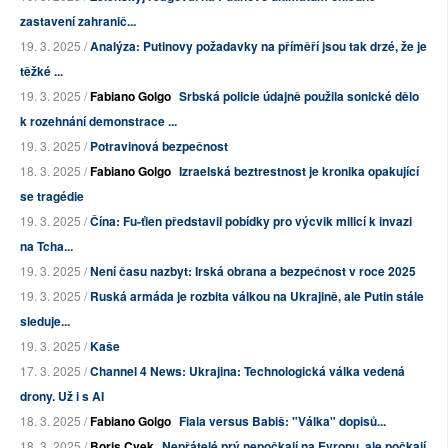
zastavení zahranič...
19. 3. 2025 /
Analýza: Putinovy požadavky na příměří jsou tak drzé, že je
těžké ...
19. 3. 2025 /
Fabiano Golgo
Srbská policie údajně použila sonické dělo
k rozehnání demonstrace ...
19. 3. 2025 /
Potravinová bezpečnost
18. 3. 2025 /
Fabiano Golgo
Izraelská beztrestnost je kronika opakující
se tragédie
19. 3. 2025 /
Čína: Fu-ťien představil pobídky pro výcvik milicí k invazi
na Tcha...
19. 3. 2025 /
Není času nazbyt: Irská obrana a bezpečnost v roce 2025
19. 3. 2025 /
Ruská armáda je rozbita válkou na Ukrajině, ale Putin stále
sleduje...
19. 3. 2025 /
Kaše
17. 3. 2025 /
Channel 4 News: Ukrajina: Technologická válka vedená
drony. Už i s AI
18. 3. 2025 /
Fabiano Golgo
Fiala versus Babiš: "Válka" dopisů...
18. 3. 2025 /
Boris Cvek
Nepřátelé prý nepočkají na Evropu, ale počkají