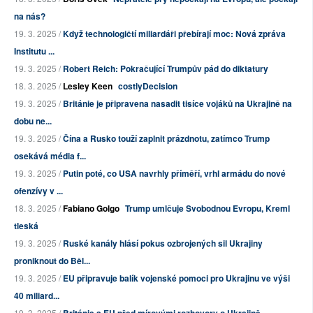
na nás?
19. 3. 2025 /
Když technologičtí miliardáři přebírají moc: Nová zpráva
Institutu ...
19. 3. 2025 /
Robert Reich: Pokračující Trumpův pád do diktatury
18. 3. 2025 /
Lesley Keen
costlyDecision
19. 3. 2025 /
Británie je připravena nasadit tisíce vojáků na Ukrajině na
dobu ne...
19. 3. 2025 /
Čína a Rusko touží zaplnit prázdnotu, zatímco Trump
osekává média f...
19. 3. 2025 /
Putin poté, co USA navrhly příměří, vrhl armádu do nové
ofenzívy v ...
18. 3. 2025 /
Fabiano Golgo
Trump umlčuje Svobodnou Evropu, Kreml
tleská
19. 3. 2025 /
Ruské kanály hlásí pokus ozbrojených sil Ukrajiny
proniknout do Běl...
19. 3. 2025 /
EU připravuje balík vojenské pomoci pro Ukrajinu ve výši
40 miliard...
19. 3. 2025 /