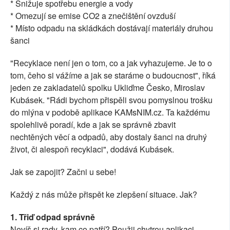
* Snižuje spotřebu energie a vody
* Omezují se emise CO2 a znečištění ovzduší
* Místo odpadu na skládkách dostávají materiály druhou
šanci
"Recyklace není jen o tom, co a jak vyhazujeme. Je to o
tom, čeho si vážíme a jak se staráme o budoucnost", říká
jeden ze zakladatelů spolku Ukliďme Česko, Miroslav
Kubásek. "Rádi bychom přispěli svou pomyslnou trošku
do mlýna v podobě aplikace KAMsNIM.cz. Ta každému
spolehlivě poradí, kde a jak se správně zbavit
nechtěných věcí a odpadů, aby dostaly šanci na druhý
život, či alespoň recyklaci", dodává Kubásek.
Jak se zapojit? Začni u sebe!
Každý z nás může přispět ke zlepšení situace. Jak?
1. Třiď odpad správně
Nevíš si rady, kam co patří? Použij chytrou aplikaci