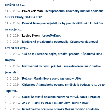
obtížně se sv...
11. 2. 2024 /
Pavel Veleman
Dvouprocentní lidovecký ministr společně
s ODS, Piráty, STAN a TOP ...
11. 2. 2024 /
Donald Trump se vyjádřil, že by povzbudil Rusko k útokům
na spojenc...
11. 2. 2024 /
Lesley Keen
forgetMeKnot
10. 2. 2024 /
Maďarská prezidentka odstoupila, Orbánova vládnoucí
strana tak utrp...
10. 2. 2024 /
"Já se tak strašně bojím, prosím, přijeďte!" Šestiletá Hind
Rajabo...
10. 2. 2024 /
Mezi sedmi mrtvými při útoku ruského dronu na Charkov
jsou i děti
10. 2. 2024 /
Režisér Martin Scorsese o rasismu v USA
10. 2. 2024 /
Cirkulace Atlantského oceánu směřuje k bodu zvratu. Je to
"špatno...
10. 2. 2024 /
Gaza: Šestiletá holčička nalezena mrtvá. Zabili ji Izraelci
10. 2. 2024 /
Jak v Rusku, i v Izraeli musíte držet hubu a krok
10. 2. 2024 /
Izrael zřejmě porušuje příkazy Mezinárodního soudního