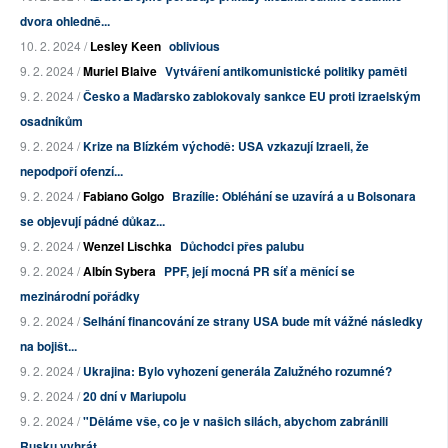
dvora ohledně...
10. 2. 2024 /
Lesley Keen
oblivious
9. 2. 2024 /
Muriel Blaive
Vytváření antikomunistické politiky paměti
9. 2. 2024 /
Česko a Maďarsko zablokovaly sankce EU proti izraelským
osadníkům
9. 2. 2024 /
Krize na Blízkém východě: USA vzkazují Izraeli, že
nepodpoří ofenzí...
9. 2. 2024 /
Fabiano Golgo
Brazílie: Obléhání se uzavírá a u Bolsonara
se objevují pádné důkaz...
9. 2. 2024 /
Wenzel Lischka
Důchodci přes palubu
9. 2. 2024 /
Albín Sybera
PPF, její mocná PR síť a měnící se
mezinárodní pořádky
9. 2. 2024 /
Selhání financování ze strany USA bude mít vážné následky
na bojišt...
9. 2. 2024 /
Ukrajina: Bylo vyhození generála Zalužného rozumné?
9. 2. 2024 /
20 dní v Mariupolu
9. 2. 2024 /
"Děláme vše, co je v našich silách, abychom zabránili
Rusku vyhrát ...