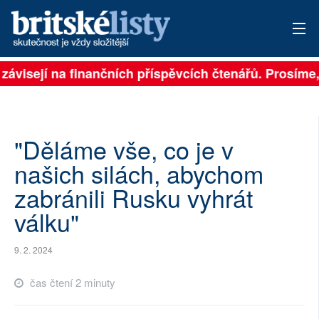
 závisejí na finančních příspěvcích čtenářů. Prosíme, 
PŘIHLÁSIT
AKTUÁLNÍ VYDÁNÍ
ARCHIV
"Děláme vše, co je v
našich silách, abychom
ROZHOVORY
zabránili Rusku vyhrát
TÉMATA
válku"
NEJČTENĚJŠÍ ZA 7 DNÍ
9. 2. 2024
AUTOŘI
čas čtení 2 minuty
PŘÍSPĚVKY NA PROVOZ