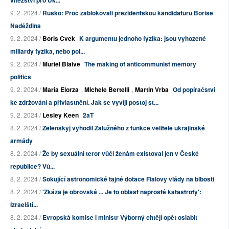
vítězství pro Uk...
9. 2. 2024 /
Rusko: Proč zablokovali prezidentskou kandidaturu Borise
Naděždina
9. 2. 2024 /
Boris Cvek
K argumentu jednoho fyzika: jsou vyhozené
miliardy fyzika, nebo pol...
9. 2. 2024 /
Muriel Blaive
The making of anticommunist memory
politics
9. 2. 2024 /
María Elorza
,
Michele Bertelli
,
Martin Vrba
Od popíračství
ke zdržování a přivlastnění. Jak se vyvíjí postoj st...
9. 2. 2024 /
Lesley Keen
2aT
8. 2. 2024 /
Zelenskyj vyhodil Zalužného z funkce velitele ukrajinské
armády
8. 2. 2024 /
Že by sexuální teror vůči ženám existoval jen v České
republice? Vů...
8. 2. 2024 /
Šokující astronomické tajné dotace Fialovy vlády na blbosti
8. 2. 2024 /
'Zkáza je obrovská ... Je to oblast naprosté katastrofy':
Izraelští...
8. 2. 2024 /
Evropská komise i ministr Výborný chtějí opět oslabit