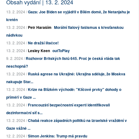
Obsah vydání | 13. 2. 2024
13. 2. 2024 /
Gaza: Joe Biden se vyjádřil v Bílém domě, že Netanjahu je
kretén
13. 2. 2024 /
Petr Haraším
Morální fialový fašismus s křesťanskou
nádivkou
13. 2. 2024 /
Ne dražší lítačce!
13. 2. 2024 /
Lesley Keen
outToPlay
9. 2. 2024 /
Rozhovor Britských listů 645. Proč je česká vláda tak
neschopná?
13. 2. 2024 /
Ruská agrese na Ukrajině: Ukrajina sděluje, že Moskva
nakupuje Star...
13. 2. 2024 /
Krize na Blízkém východě: "Klíčové prvky" dohody o
příměří v Gaze ...
13. 2. 2024 /
Francouzští bezpečnostní experti identifikovali
dezinformační síť s...
13. 2. 2024 /
Chabá reakce západních politiků na izraelské vraždění v
Gaze vážně ...
12. 2. 2024 /
Simon Jenkins: Trump má pravdu