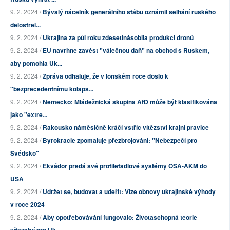
9. 2. 2024 /
Bývalý náčelník generálního štábu oznámil selhání ruského
dělostřel...
9. 2. 2024 /
Ukrajina za půl roku zdesetinásobila produkci dronů
9. 2. 2024 /
EU navrhne zavést "válečnou daň" na obchod s Ruskem,
aby pomohla Uk...
9. 2. 2024 /
Zpráva odhaluje, že v loňském roce došlo k
"bezprecedentnímu kolaps...
9. 2. 2024 /
Německo: Mládežnická skupina AfD může být klasifikována
jako "extre...
9. 2. 2024 /
Rakousko náměsíčně kráčí vstříc vítězství krajní pravice
9. 2. 2024 /
Byrokracie zpomaluje přezbrojování: "Nebezpečí pro
Švédsko"
9. 2. 2024 /
Ekvádor předá své protiletadlové systémy OSA-AKM do
USA
9. 2. 2024 /
Udržet se, budovat a udeřit: Vize obnovy ukrajinské výhody
v roce 2024
9. 2. 2024 /
Aby opotřebovávání fungovalo: Životaschopná teorie