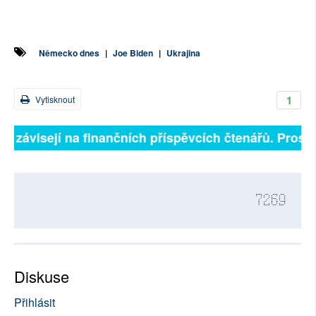
Německo dnes
|
Joe Biden
|
Ukrajina
1
Vytisknout
ně závisejí na finančních příspěvcích čtenářů. Prosíme
7269
Diskuse
Přihlásit