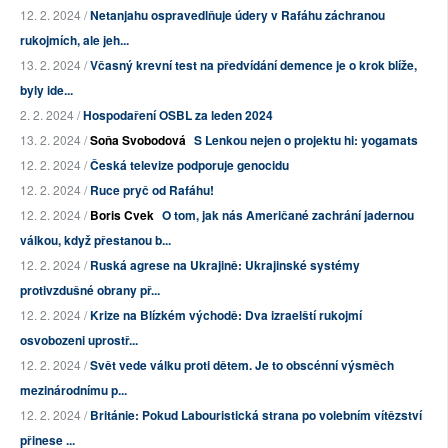
12. 2. 2024 /
Netanjahu ospravedlňuje údery v Rafáhu záchranou
rukojmích, ale jeh...
13. 2. 2024 /
Včasný krevní test na předvídání demence je o krok blíže,
byly ide...
2. 2. 2024 /
Hospodaření OSBL za leden 2024
13. 2. 2024 /
Soňa Svobodová
S Lenkou nejen o projektu hi: yogamats
12. 2. 2024 /
Česká televize podporuje genocidu
12. 2. 2024 /
Ruce pryč od Rafáhu!
12. 2. 2024 /
Boris Cvek
O tom, jak nás Američané zachrání jadernou
válkou, když přestanou b...
12. 2. 2024 /
Ruská agrese na Ukrajině: Ukrajinské systémy
protivzdušné obrany př...
12. 2. 2024 /
Krize na Blízkém východě: Dva izraelští rukojmí
osvobozeni uprostř...
12. 2. 2024 /
Svět vede válku proti dětem. Je to obscénní výsměch
mezinárodnímu p...
12. 2. 2024 /
Británie: Pokud Labouristická strana po volebním vítězství
přinese ...