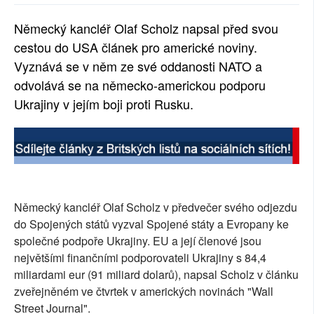
SOCIÁLNÍ SÍTĚ
Německý kancléř Olaf Scholz napsal před svou
cestou do USA článek pro americké noviny.
RUBRIKY
Vyznává se v něm ze své oddanosti NATO a
PLNÁ VERZE STRÁNEK
odvolává se na německo-americkou podporu
Ukrajiny v jejím boji proti Rusku.
Německý kancléř Olaf Scholz v předvečer svého odjezdu
do Spojených států vyzval Spojené státy a Evropany ke
společné podpoře Ukrajiny. EU a její členové jsou
největšími finančními podporovateli Ukrajiny s 84,4
miliardami eur (91 miliard dolarů), napsal Scholz v článku
zveřejněném ve čtvrtek v amerických novinách "Wall
Street Journal".