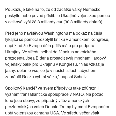
Poukazuje také na to, že od začátku války Německo
poskytlo nebo pevně přislíbilo Ukrajině vojenskou pomoc
v celkové výši 28,3 miliardy eur (30,3 miliardy dolarů).
Před jeho návštěvou Washingtonu má odkaz na čísla
týkající se pomoci rozptýlit kritiku v americkém Kongresu,
například že Evropa dělá příliš málo pro podporu
Ukrajiny. Ve středu selhal další pokus amerického
prezidenta Joea Bidena prosadit svůj mnohamiliardový
vojenský balík pro Ukrajinu v Kongresu. "Náš vzkaz je
jasný: děláme vše, co je v našich silách, abychom
zabránili Rusku vyhrát válku," napsal Scholz.
Spolkový kancléř ve svém příspěvku také zdůraznil
význam transatlantické spolupráce v NATO. Na pozadí
toho jsou obavy, že případný vítěz amerických
prezidentských voleb Donald Trump by mohl Evropanům
upřít vojenskou ochranu USA. Ve středu večer však