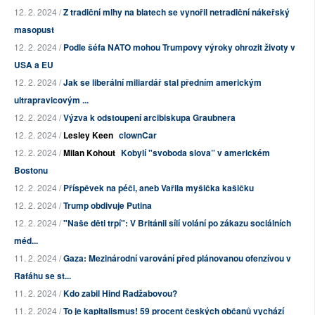
12. 2. 2024 /
Z tradiční mlhy na blatech se vynořil netradiční nákeřský
masopust
12. 2. 2024 /
Podle šéfa NATO mohou Trumpovy výroky ohrozit životy v
USA a EU
12. 2. 2024 /
Jak se liberální miliardář stal předním americkým
ultrapravicovým ...
12. 2. 2024 /
Výzva k odstoupení arcibiskupa Graubnera
12. 2. 2024 /
Lesley Keen
clownCar
12. 2. 2024 /
Milan Kohout
Kobylí "svoboda slova” v americkém
Bostonu
12. 2. 2024 /
Příspěvek na péči, aneb Vařila myšička kašičku
12. 2. 2024 /
Trump obdivuje Putina
12. 2. 2024 /
"Naše děti trpí": V Británii sílí volání po zákazu sociálních
méd...
11. 2. 2024 /
Gaza: Mezinárodní varování před plánovanou ofenzívou v
Rafáhu se st...
11. 2. 2024 /
Kdo zabil Hind Radžabovou?
11. 2. 2024 /
To je kapitalismus! 59 procent českých občanů vychází