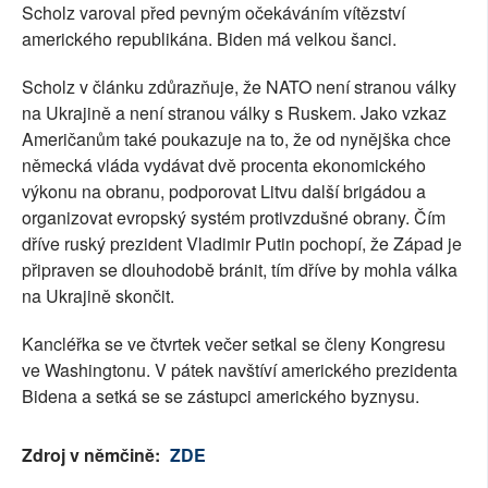
Scholz varoval před pevným očekáváním vítězství
amerického republikána. Biden má velkou šanci.
Scholz v článku zdůrazňuje, že NATO není stranou války
na Ukrajině a není stranou války s Ruskem. Jako vzkaz
Američanům také poukazuje na to, že od nynějška chce
německá vláda vydávat dvě procenta ekonomického
výkonu na obranu, podporovat Litvu další brigádou a
organizovat evropský systém protivzdušné obrany. Čím
dříve ruský prezident Vladimir Putin pochopí, že Západ je
připraven se dlouhodobě bránit, tím dříve by mohla válka
na Ukrajině skončit.
Kancléřka se ve čtvrtek večer setkal se členy Kongresu
ve Washingtonu. V pátek navštíví amerického prezidenta
Bidena a setká se se zástupci amerického byznysu.
Zdroj v němčině:
ZDE