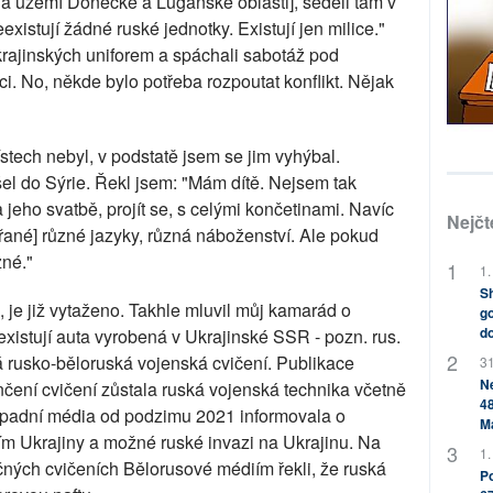
 [na území Doněcké a Luganské oblasti], seděli tam v
existují žádné ruské jednotky. Existují jen milice."
ukrajinských uniforem a spáchali sabotáž pod
ci. No, někde bylo potřeba rozpoutat konflikt. Nějak
tech nebyl, v podstatě jsem se jim vyhýbal.
šel do Sýrie. Řekl jsem: "Mám dítě. Nejsem tak
 jeho svatbě, projít se, s celými končetinami. Navíc
Nejčt
řané] různé jazyky, různá náboženství. Ale pokud
zné."
1.
Sh
ě, je již vytaženo. Takhle mluvil můj kamarád o
go
do
existují auta vyrobená v Ukrajinské SSR - pozn. rus.
á rusko-běloruská vojenská cvičení. Publikace
31
Ne
nčení cvičení zůstala ruská vojenská technika včetně
48
západní média od podzimu 2021 informovala o
M
ím Ukrajiny a možné ruské invazi na Ukrajinu. Na
1.
ných cvičeních Bělorusové médiím řekli, že ruská
Po