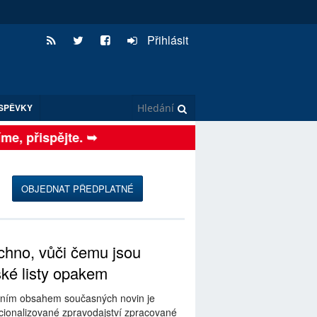
Přihlásit
SPĚVKY
, přispějte. ➥
OBJEDNAT PŘEDPLATNÉ
hno, vůči čemu jsou
ské listy opakem
ním obsahem současných novin je
ionalizované zpravodajství zpracované