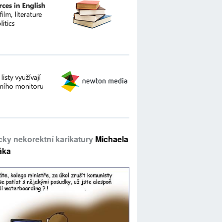
icky nekorektní karikatury
Michaela
áka