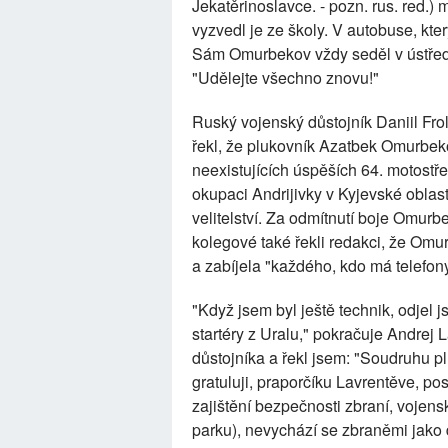
Jekatěrinoslavce. - pozn. rus. red.) m
vyzvedl je ze školy. V autobuse, kt
Sám Omurbekov vždy seděl v ústředí 
"Udělejte všechno znovu!"
Ruský vojenský důstojník Daniil Frolk
řekl, že plukovník Azatbek Omurbek
neexistujících úspěších 64. motostře
okupaci Andrijivky v Kyjevské oblasti
velitelství. Za odmítnutí boje Omurb
kolegové také řekli redakci, že Omurb
a zabíjela "každého, kdo má telefony
"Když jsem byl ještě technik, odjel j
startéry z Uralu," pokračuje Andrej
důstojníka a řekl jsem: "Soudruhu pl
gratuluji, praporčíku Lavrentěve, pos
zajištění bezpečnosti zbraní, vojen
parku), nevychází se zbraněmi jako 