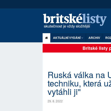
AKTUÁLNÍ VYDÁNÍ
ARCHIV
RO
Britské listy pl
Ruská válka na Uk
techniku, která u
vytáhli ji"
29. 8. 2022