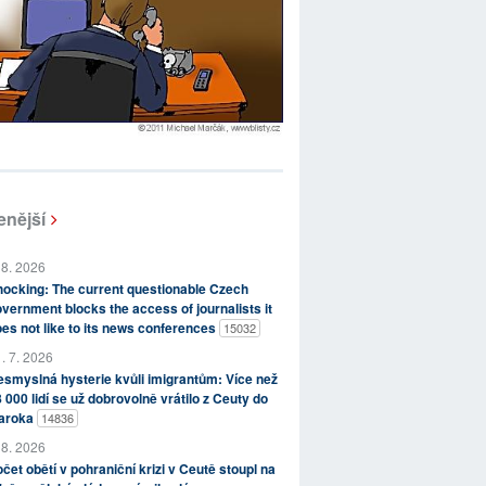
enější
 8. 2026
ocking: The current questionable Czech
vernment blocks the access of journalists it
es not like to its news conferences
15032
. 7. 2026
smyslná hysterie kvůli imigrantům: Více než
 000 lidí se už dobrovolně vrátilo z Ceuty do
aroka
14836
 8. 2026
čet obětí v pohraniční krizi v Ceutě stoupl na