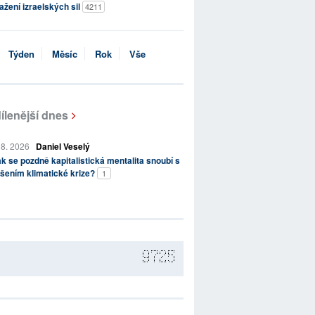
ažení izraelských sil
4211
Týden
Měsíc
Rok
Vše
ílenější dnes
 8. 2026
Daniel Veselý
k se pozdně kapitalistická mentalita snoubí s
šením klimatické krize?
1
9725