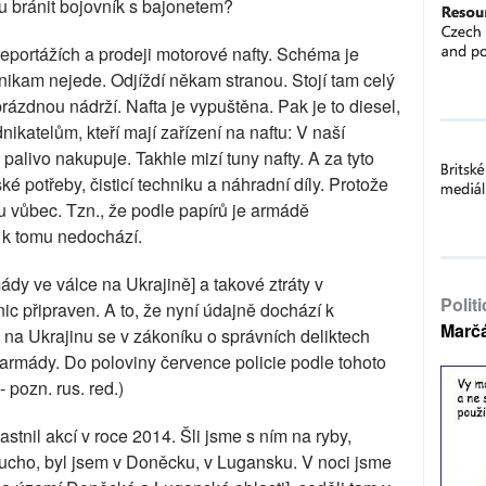
mu bránit bojovník s bajonetem?
eportážích a prodeji motorové nafty. Schéma je
nikam nejede. Odjíždí někam stranou. Stojí tam celý
prázdnou nádrží. Nafta je vypuštěna. Pak je to diesel,
katelům, kteří mají zařízení na naftu: V naší
o palivo nakupuje. Takhle mizí tuny nafty. A za tyto
é potřeby, čisticí techniku ​​a náhradní díly. Protože
u vůbec. Tzn., že podle papírů je armádě
 k tomu nedochází.
ády ve válce na Ukrajině] a takové ztráty v
Polit
ic připraven. A to, že nyní údajně dochází k
Marč
 na Ukrajinu se v zákoníku o správních deliktech
é armády. Do poloviny července policie podle tohoto
 pozn. rus. red.)
tnil akcí v roce 2014. Šli jsme s ním na ryby,
rjucho, byl jsem v Doněcku, v Lugansku. V noci jsme