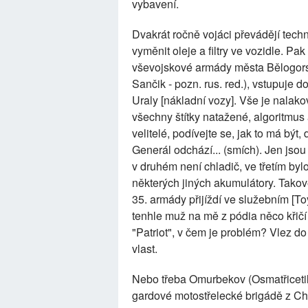
vybavení.
Dvakrát ročně vojáci převádějí techn
vyměnit oleje a filtry ve vozidle. Pak
vševojskové armády města Bělogors
Sančik - pozn. rus. red.), vstupuje do
Uraly [nákladní vozy]. Vše je nalak
všechny štítky natažené, algoritmus 
velitelé, podívejte se, jak to má být
Generál odchází... (smích). Jen jsou
v druhém není chladič, ve třetím by
některých jiných akumulátory. Takov
35. armády přijíždí ve služebním [T
tenhle muž na mě z pódia něco křičí 
"Patriot", v čem je problém? Vlez do 
vlast.
Nebo třeba Omurbekov (Osmatřiceti
gardové motostřelecké brigádě z C