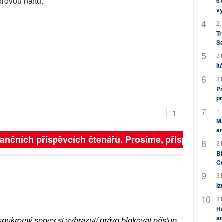
rovou naftu.
67
v
2.
Tr
S
31
It
31
Pr
př
1.
1
M
an
inančních příspěvcích čtenářů. Prosíme, přispějte. ➥
31
BB
C
31
Iz
31
H
sd
soukromý server si vyhrazují právo blokovat přístup