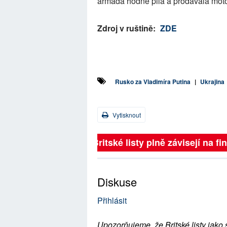
armáda hodně pila a prodávala moto
Zdroj v ruštině:
ZDE
Rusko za Vladimíra Putina
|
Ukrajina
Vytisknout
Britské listy plně závisejí na f
Diskuse
Přihlásit
Upozorňujeme, že Britské listy jako 