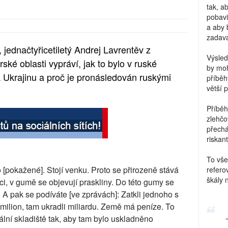
tak, a
pobavi
a aby 
zadava
, jednačtyřicetiletý Andrej Lavrentěv z
Výsled
ké oblasti vypráví, jak to bylo v ruské
by moh
 Ukrajinu a proč je pronásledován ruskými
příběh
větší 
Příběh
zlehčo
přechá
riskant
To vše
pokažené]. Stojí venku. Proto se přirozeně stává
refero
škály 
nci, v gumě se objevují praskliny. Do této gumy se
. A pak se podíváte [ve zprávách]: Zatkli jednoho s
i milion, tam ukradli miliardu. Země má peníze. To
lní skladiště tak, aby tam bylo uskladněno