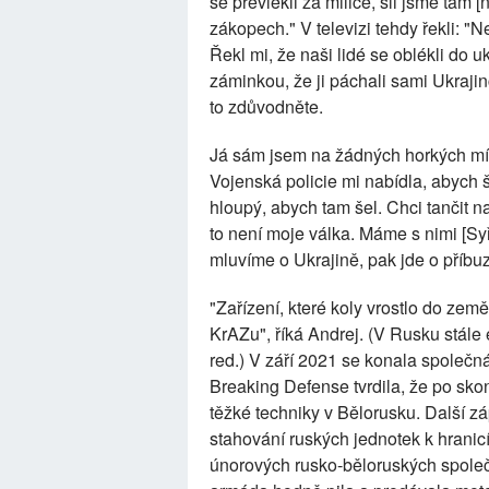
se převlékli za milice, šli jsme tam
zákopech." V televizi tehdy řekli: "Ne
Řekl mi, že naši lidé se oblékli do 
záminkou, že ji páchali sami Ukrajin
to zdůvodněte.
Já sám jsem na žádných horkých mís
Vojenská policie mi nabídla, abych 
hloupý, abych tam šel. Chci tančit na
to není moje válka. Máme s nimi [Sy
mluvíme o Ukrajině, pak jde o příbu
"Zařízení, které koly vrostlo do zem
KrAZu", říká Andrej. (V Rusku stále 
red.) V září 2021 se konala společn
Breaking Defense tvrdila, že po sko
těžké techniky v Bělorusku. Další 
stahování ruských jednotek k hranic
únorových rusko-běloruských společ