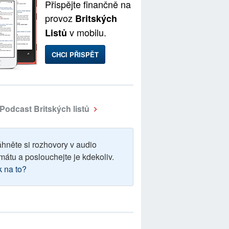
Přispějte finančně na
provoz
Britských
v mobilu.
Listů
CHCI PŘISPĚT
Podcast Britských listů
áhněte si rozhovory v audio
mátu a poslouchejte je kdekoliv.
k na to?