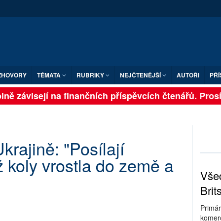
ZHOVORY
TÉMATA
RUBRIKY
NEJČTENĚJŠÍ
AUTOŘI
PŘÍ
ně závisejí na finančních příspěvcích čtenářů. Prosíme
rajině: "Posílají
ž koly vrostla do země a
Všec
Brit
Primár
komerc