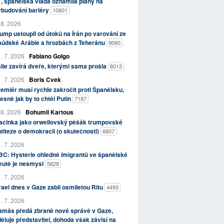
, španělská vláda oznámila plány na
ybudování bariéry
10601
 8. 2026
ump ustoupil od útoků na Írán po varování ze
aúdské Arábie a hrozbách z Teheránu
9090
. 7. 2026
Fabiano Golgo
álie zavírá dveře, kterými sama prošla
8013
. 7. 2026
Boris Cvek
emiér musí rychle zakročit proti Španělsku,
esně jak by to chtěl Putin
7187
 8. 2026
Bohumil Kartous
acinka jako orwellovský pěšák trumpovské
titeze o demokracii (o skutečnosti)
6807
. 7. 2026
C: Hysterie ohledně imigrantů ve španělské
eutě je nesmysl
5828
. 7. 2026
rael dnes v Gaze zabil osmiletou Ritu
4493
. 7. 2026
amás předá zbraně nové správě v Gaze,
ěluje představitel, dohoda však závisí na