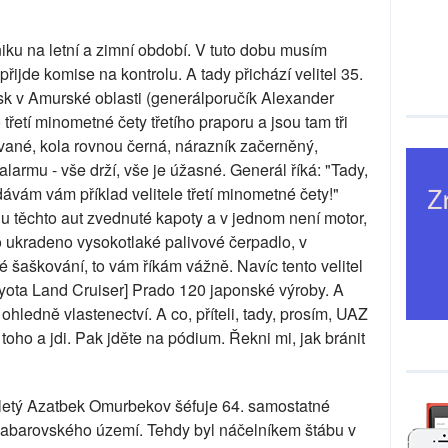
iku ​​na letní a zimní období. V tuto dobu musím
 přijde komise na kontrolu. A tady přichází velitel 35.
k v Amurské oblasti (generálporučík Alexander
 třetí minometné čety třetího praporu a jsou tam tři
ované, kola rovnou černá, nárazník začerněný,
alarmu - vše drží, vše je úžasné. Generál říká: "Tady,
, dávám vám příklad velitele třetí minometné čety!"
 u těchto aut zvednuté kapoty a v jednom není motor,
lo ukradeno vysokotlaké palivové čerpadlo, v
é šaškování, to vám říkám vážně. Navíc tento velitel
oyota Land Cruiser] Prado 120 japonské výroby. A
ohledně vlastenectví. A co, příteli, tady, prosím, UAZ
toho a jdi. Pak jděte na pódium. Řekni mi, jak bránit
letý Azatbek Omurbekov šéfuje 64. samostatné
habarovského území. Tehdy byl náčelníkem štábu v