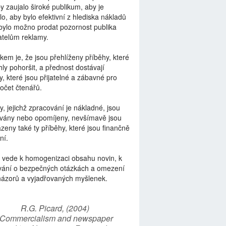
by zaujalo široké publikum, aby je
lo, aby bylo efektivní z hlediska nákladů
bylo možno prodat pozornost publika
telům reklamy.
kem je, že jsou přehlíženy příběhy, které
ly pohoršit, a přednost dostávají
y, které jsou přijatelné a zábavné pro
počet čtenářů.
y, jejichž zpracování je nákladné, jsou
vány nebo opomíjeny, nevšímavě jsou
zeny také ty příběhy, které jsou finančně
ní.
 vede k homogenizaci obsahu novin, k
vání o bezpečných otázkách a omezení
názorů a vyjadřovaných myšlenek.
R.G. Picard, (2004)
“Commercialism and newspaper