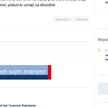
st
rovi, pokud to uznají za důvodné.
nejnovější
oblíbené
Nejsd
6.
Ja
ře
ěl být i koncem Rakušana