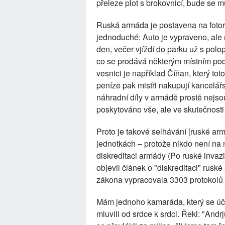
přeleze plot s brokovnicí, bude se 
Ruská armáda je postavena na fotor
jednoduché: Auto je vypraveno, ale 
den, večer vjíždí do parku už s polo
co se prodává některým místním podni
vesnici je například Číňan, který tot
peníze pak mistři nakupují kancelářsk
náhradní díly v armádě prostě nejso
poskytováno vše, ale ve skutečnosti
Proto je takové selhávání [ruské arm
jednotkách – protože nikdo není na n
diskreditaci armády (Po ruské invazi
objevil článek o "diskreditaci" rusk
zákona vypracovala 3303 protokolů -
Mám jednoho kamaráda, který se účas
mluvili od srdce k srdci. Řekl: "And