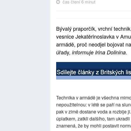
čas čtení 6 minut
Bývalý praporčík, vrchní technik
vesnice Jekatěrinoslavka v Amurs
armádě, proč neodjel bojovat na
úřady,
.
informuje Irina Dolinina
Technika v armádě je všechna mimo [
nepoužitelnou: v létě se paří na slu
pak v zimě dostane voda a rozbije ji
úplatkem, zatkli dalšího, tam ukradl
znamená, že by mohli postavit normá