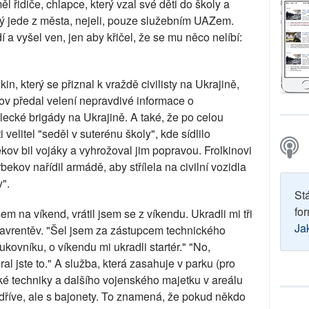
ěl řidiče, chlapce, který vzal své děti do školy a
erý jede z města, nejeli, pouze služebním UAZem.
a vyšel ven, jen aby křičel, že se mu něco nelíbí:
in, který se přiznal k vraždě civilisty na Ukrajině,
ov předal velení nepravdivé informace o
lecké brigády na Ukrajině. A také, že po celou
 velitel "seděl v suterénu školy", kde sídlilo
ekov bil vojáky a vyhrožoval jim popravou. Frolkinovi
ekov nařídil armádě, aby střílela na civilní vozidla
".
St
for
sem na víkend, vrátil jsem se z víkendu. Ukradli mi tři
Ja
 Lavrentěv. "Šel jsem za zástupcem technického
ukovníku, o víkendu mi ukradli startér." "No,
ral jste to." A služba, která zasahuje v parku (pro
ské techniky a dalšího vojenského majetku v areálu
dříve, ale s bajonety. To znamená, že pokud někdo