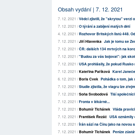
Obsah vydání | 7. 12. 2021
7. 12. 2021 /
Vědci zjistili, že "skrytou" verzi
7. 12. 2021 /
O týrání a zabíjení malých dětí
4. 12. 2021 /
Rozhovor Britských listů 448. Odk
7. 12. 2021 /
Jiří Hlavenka
Jak je tomu se 
7. 12. 2021 /
ČR: dalších 134 mrtvých na kor
7. 12. 2021 /
"Budou za vás bojovat": jak skot
7. 12. 2021 /
USA prohlásily, že pokud Rusko 
7. 12. 2021 /
Kateřina Paříková
Karel Janeče
6. 12. 2021 /
Boris Cvek
Pohádka o tom, jak 
7. 12. 2021 /
Studie zjistila, že viagru lze zře
7. 12. 2021 /
Soňa Svobodová
Tiší společníci
7. 12. 2021 /
Fronta v lékárně...
7. 12. 2021 /
Bohumír Tichánek
Vláda pravici
7. 12. 2021 /
František Řezáč
USA oznámily d
7. 12. 2021 /
Írán sází na Čínu jako na novou
7. 12. 2021 /
Bohumír Tichánek
Peníze zůstá