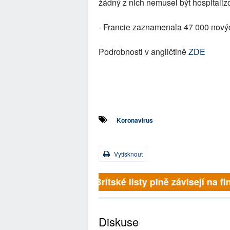
žádný z nich nemusel být hospitalizo
- Francie zaznamenala 47 000 nový
Podrobnosti v angličtině
ZDE
Koronavirus
Vytisknout
Britské listy plně závisejí na f
Diskuse