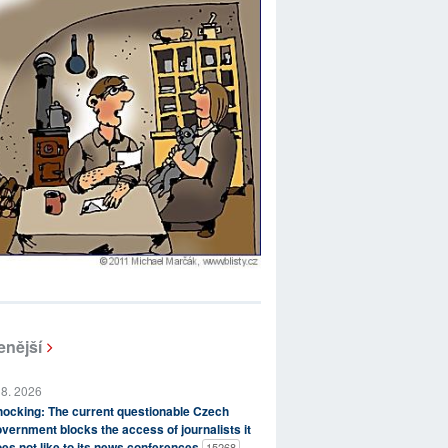
enější
 8. 2026
ocking: The current questionable Czech
vernment blocks the access of journalists it
es not like to its news conferences
15268