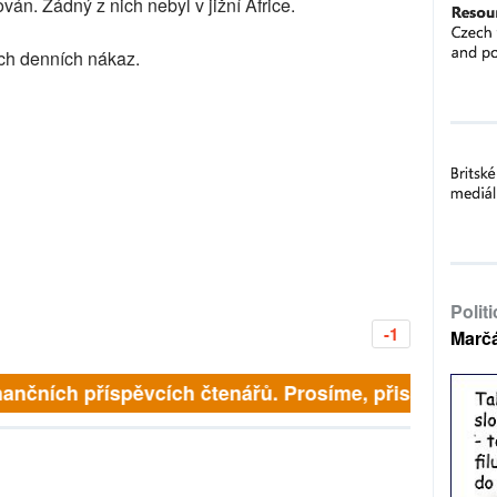
ván. Žádný z nich nebyl v jižní Africe.
ch denních nákaz.
Polit
-1
Marč
inančních příspěvcích čtenářů. Prosíme, přispějte. ➥