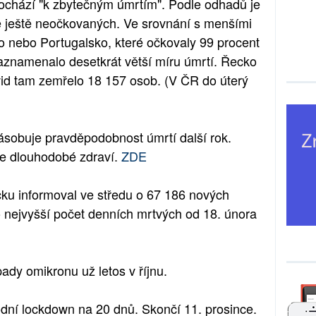
dochází "k zbytečným úmrtím". Podle odhadů je
 ještě neočkovaných. Ve srovnání s menšími
 nebo Portugalsko, které očkovaly 99 procent
zaznamenalo desetkrát větší míru úmrtí. Řecko
vid tam zemřelo 18 157 osob. (V ČR do úterý
ásobuje pravděpodobnost úmrtí další rok.
je dlouhodobé zdraví.
ZDE
ku informoval ve středu o 67 186 nových
o nejvyšší počet denních mrtvých od 18. února
ípady omikronu už letos v říjnu.
odní lockdown na 20 dnů. Skončí 11. prosince.