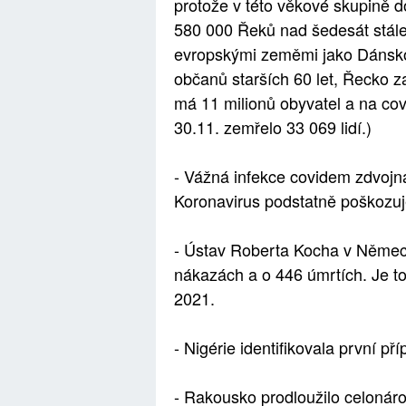
protože v této věkové skupině 
580 000 Řeků nad šedesát stále
evropskými zeměmi jako Dánsko
občanů starších 60 let, Řecko 
má 11 milionů obyvatel a na co
30.11. zemřelo 33 069 lidí.)
- Vážná infekce covidem zdvojn
Koronavirus podstatně poškozu
- Ústav Roberta Kocha v Němec
nákazách a o 446 úmrtích. Je t
2021.
- Nigérie identifikovala první př
- Rakousko prodloužilo celonár