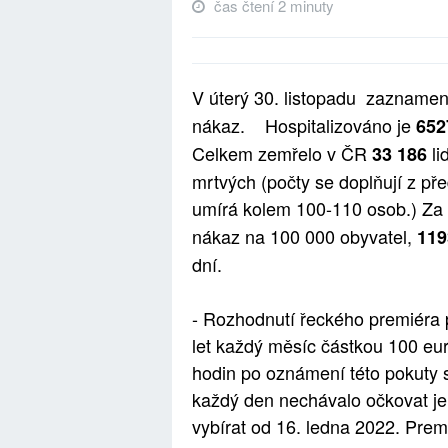
čas čtení 2 minuty
V úterý 30. listopadu zaznamen
nákaz. Hospitalizováno je
652
Celkem zemřelo v ČR
li
33 186
mrtvých (počty se doplňují z p
umírá kolem 100-110 osob.) Za 
nákaz na 100 000 obyvatel,
119
dní.
- Rozhodnutí řeckého premiéra 
let každý měsíc částkou 100 eu
hodin po oznámení této pokuty 
každý den nechávalo očkovat jen
vybírat od 16. ledna 2022. Premi