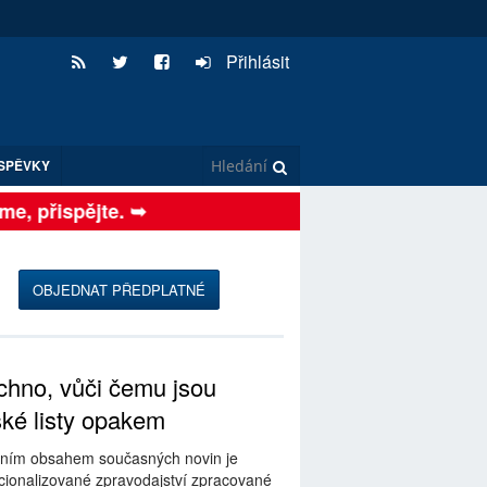
Přihlásit
SPĚVKY
, přispějte. ➥
OBJEDNAT PŘEDPLATNÉ
hno, vůči čemu jsou
ské listy opakem
ním obsahem současných novin je
ionalizované zpravodajství zpracované