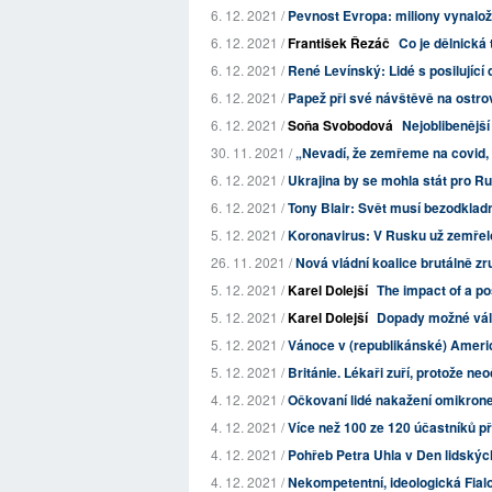
6. 12. 2021 /
Pevnost Evropa: miliony vynalož
6. 12. 2021 /
František Řezáč
Co je dělnická 
6. 12. 2021 /
René Levínský: Lidé s posilujíc
6. 12. 2021 /
Papež při své návštěvě na ostrov
6. 12. 2021 /
Soňa Svobodová
Nejoblibenější
30. 11. 2021 /
„Nevadí, že zemřeme na covid,
6. 12. 2021 /
Ukrajina by se mohla stát pro 
6. 12. 2021 /
Tony Blair: Svět musí bezodklad
5. 12. 2021 /
Koronavirus: V Rusku už zemřelo 
26. 11. 2021 /
Nová vládní koalice brutálně zru
5. 12. 2021 /
Karel Dolejší
The impact of a po
5. 12. 2021 /
Karel Dolejší
Dopady možné válk
5. 12. 2021 /
Vánoce v (republikánské) Ameri
5. 12. 2021 /
Británie. Lékaři zuří, protože ne
4. 12. 2021 /
Očkovaní lidé nakažení omikrone
4. 12. 2021 /
Více než 100 ze 120 účastníků p
4. 12. 2021 /
Pohřeb Petra Uhla v Den lidskýc
4. 12. 2021 /
Nekompetentní, ideologická Fialo