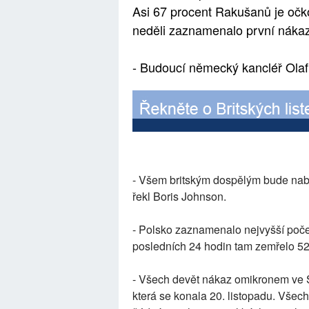
Asi 67 procent Rakušanů je oč
neděli zaznamenalo první náka
- Budoucí německý kancléř Olaf
- Všem britským dospělým bude nabí
řekl Boris Johnson.
- Polsko zaznamenalo nejvyšší poče
posledních 24 hodin tam zemřelo 5
- Všech devět nákaz omikronem ve 
která se konala 20. listopadu. Všech