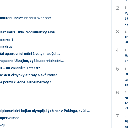
1.
Po
 omikronu nelze identifikovat pom...
67
v
2.
az Petra Uhla: Socialistický étos ...
Tr
Zemanem?
S
onavirus
1.
ští opatrovníci mění životy mladých...
M
napadne Ukrajinu, vyšlou do východní...
an
k – od vizionáře k tmáři?
3.
Dů
se děti vždycky staraly o své rodiče
tu
jmě použít k léčbě Alzheimerovy c...
za
4.
No
Te
vá
iplomatický bojkot olympijských her v Pekingu, kvůli ...
2.
 supervelmoc
P
vají
za