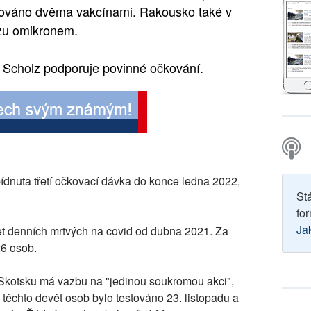
kováno dvěma vakcínami. Rakousko také v
zu omikronem.
 Scholz podporuje povinné očkování.
dnuta třetí očkovací dávka do konce ledna 2022,
St
for
Ja
t denních mrtvých na covid od dubna 2021. Za
26 osob.
Skotsku má vazbu na "jedinou soukromou akci",
 těchto devět osob bylo testováno 23. listopadu a