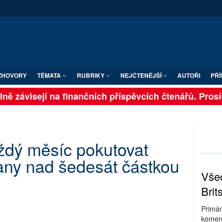
ZHOVORY
TÉMATA
RUBRIKY
NEJČTENĚJŠÍ
AUTOŘI
PŘÍ
ně závisejí na finančních příspěvcích čtenářů. Prosíme
ždý měsíc pokutovat
ny nad šedesát částkou
Všec
Brit
Primár
komerc