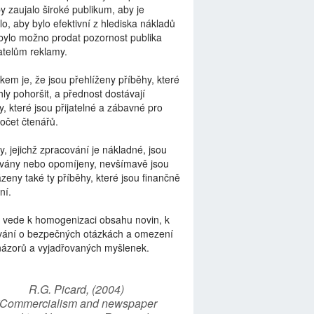
by zaujalo široké publikum, aby je
lo, aby bylo efektivní z hlediska nákladů
bylo možno prodat pozornost publika
telům reklamy.
kem je, že jsou přehlíženy příběhy, které
ly pohoršit, a přednost dostávají
y, které jsou přijatelné a zábavné pro
počet čtenářů.
y, jejichž zpracování je nákladné, jsou
vány nebo opomíjeny, nevšímavě jsou
zeny také ty příběhy, které jsou finančně
ní.
 vede k homogenizaci obsahu novin, k
vání o bezpečných otázkách a omezení
názorů a vyjadřovaných myšlenek.
R.G. Picard, (2004)
“Commercialism and newspaper