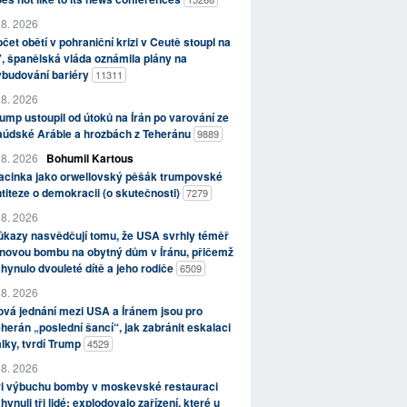
 8. 2026
čet obětí v pohraniční krizi v Ceutě stoupl na
, španělská vláda oznámila plány na
ybudování bariéry
11311
 8. 2026
ump ustoupil od útoků na Írán po varování ze
aúdské Arábie a hrozbách z Teheránu
9889
 8. 2026
Bohumil Kartous
acinka jako orwellovský pěšák trumpovské
titeze o demokracii (o skutečnosti)
7279
 8. 2026
kazy nasvědčují tomu, že USA svrhly téměř
novou bombu na obytný dům v Íránu, přičemž
hynulo dvouleté dítě a jeho rodiče
6509
 8. 2026
vá jednání mezi USA a Íránem jsou pro
herán „poslední šancí“, jak zabránit eskalaci
lky, tvrdí Trump
4529
 8. 2026
ři výbuchu bomby v moskevské restauraci
hynuli tři lidé; explodovalo zařízení, které u