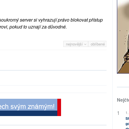
soukromý server si vyhrazují právo blokovat přístup
rovi, pokud to uznají za důvodné.
nejnovější
oblíbené
Nejčt
1.
Sh
go
do