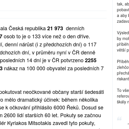
tak, a
pobavi
a aby 
zadava
ala Česká republika
denních
21 973
Výsled
osob to je o 133 více než o den dříve.
7
by moh
dí, denní nárůst (i z předchozích dní) o 117
příběh
větší 
ředchozích dní, v průměru nyní v ČR denně
posledních 14 dní je v ČR potvrzeno
2255
Příběh
nákaz na 100 000 obyvatel za posledních 7
zlehčo
3
přechá
riskant
To vše
pokutovat neočkované občany starší šedesáti
refero
ro mělo dramatický účinek: během několika
škály 
se k očkování přihlásilo 6000 Řeků. Dosud se
 2600 lidí starších 60 let. Pokuty se začnou
ér Kyriakos Mitsotakis zavedl tyto pokuty,