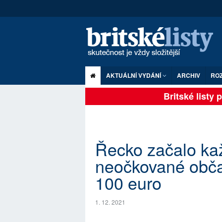
AKTUÁLNÍ VYDÁNÍ
ARCHIV
RO
Britské listy pl
Řecko začalo ka
neočkované obča
100 euro
1. 12. 2021