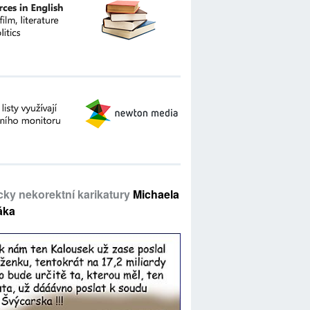
icky nekorektní karikatury
Michaela
áka