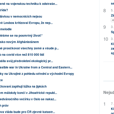
s
ené na vojenskou techniku k odstraše...
třída?
5.
Zá
í dávkou v nemocnicích nejsou
4
ě Lesbos kritizoval Evropu, že nep...
3.
 melodie
S
 těšme se na posmrtný život!“
3.
Rusko novým Afghánistánem
Kl
ně proočkovat všechny země a všude p...
za
s
na covid více než 810 000 lidí
šila svůj předvolební ekologický pr...
ssible war in Ukraine from a Central and Eastern...
y na Ukrajině z pohledu střední a východní Evropy
ce
očkovaní zaplňují lůžka na jipkách
Nejsd
m málokdy končí v Jihoafrické republ...
ředvánočního večírku v Oslo se nakaz...
7.
h práv
Kl
va vláda bude pro ČR zjevně katastr...
od