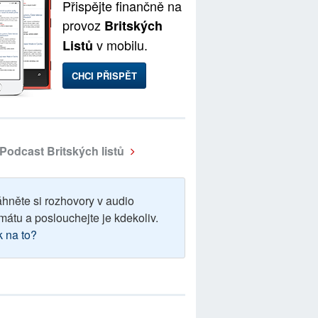
Přispějte finančně na
provoz
Britských
v mobilu.
Listů
CHCI PŘISPĚT
Podcast Britských listů
áhněte si rozhovory v audio
mátu a poslouchejte je kdekoliv.
k na to?