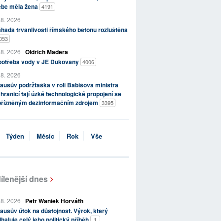
ebe měla žena
4191
 8. 2026
hada trvanlivosti římského betonu rozluštěna
053
 8. 2026
Oldřich Maděra
potřeba vody v JE Dukovany
4006
 8. 2026
ausův podržtaška v roli Babišova ministra
hraničí tají úzké technologické propojení se
přízněným dezinformačním zdrojem
3395
Týden
Měsíc
Rok
Vše
ílenější dnes
 8. 2026
Petr Waniek Horváth
ausův útok na důstojnost. Výrok, který
haluje celý jeho politický příběh
1