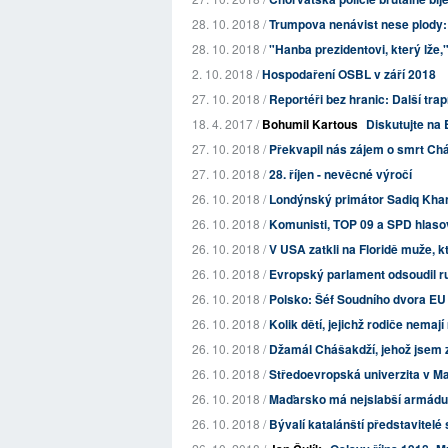
28. 10. 2018 /
Trumpova nenávist nese plody: V
28. 10. 2018 /
"Hanba prezidentovi, který lže,
2. 10. 2018 /
Hospodaření OSBL v září 2018
27. 10. 2018 /
Reportéři bez hranic: Další trap
18. 4. 2017 /
Bohumil Kartous
Diskutujte na 
27. 10. 2018 /
Překvapil nás zájem o smrt Cháš
27. 10. 2018 /
28. říjen - nevěcné výročí
26. 10. 2018 /
Londýnský primátor Sadiq Khan z
26. 10. 2018 /
Komunisti, TOP 09 a SPD hlasova
26. 10. 2018 /
V USA zatkli na Floridě muže,
26. 10. 2018 /
Evropský parlament odsoudil ru
26. 10. 2018 /
Polsko: Šéf Soudního dvora EU 
26. 10. 2018 /
Kolik dětí, jejichž rodiče nemaj
26. 10. 2018 /
Džamál Chášakdží, jehož jsem 
26. 10. 2018 /
Středoevropská univerzita v M
26. 10. 2018 /
Maďarsko má nejslabší armádu 
26. 10. 2018 /
Bývalí katalánští představitel