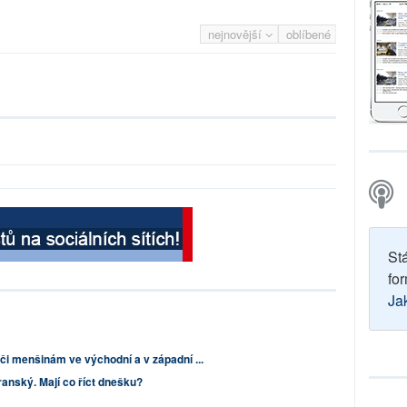
nejnovější
oblíbené
St
for
Ja
či menšinám ve východní a v západní ...
ranský. Mají co říct dnešku?