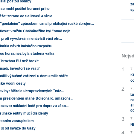
oslal poštou bomby
za
e mohl podílet korunní princ
s
ážet zbraně do Saúdské Arábie
geniálním" způsobem uznal probíhající ruské zbrojen...
ovat vraždu Chášákdžího byl "snad nejh...
proti vyvolávání nenávisti vůči etn...
mítla návrh italského rozpočtu
u horší, než byla studená válka
Nejsd
ší hrozbou EU než brexit
adí, investoři se vrátí"
7.
Kl
álili výbušné zařízení u domu miliardáře
od
ké vodní cesty
7.
viny: šiřitele ultrapravicových "náz...
Iz
m prezidentem stane Bolsonaro, amazons...
na
si
ozovat nákladní lodě pro dopravu záso...
0
stinské entity mučí disidenty
7.
resním zastupitelem
Ni
tit od invaze do Gazy
7.