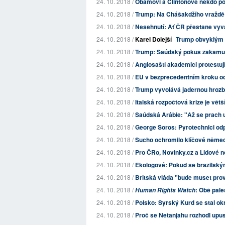
24. 10. 2018 /
Obamovi a Clintonové někdo p
24. 10. 2018 /
Trump: Na Chášakdžího vraždě s
24. 10. 2018 /
Nesehnutí: Ať ČR přestane vyv
24. 10. 2018 /
Karel Dolejší
Trump obvyklým "
24. 10. 2018 /
Trump: Saúdský pokus zakamufl
24. 10. 2018 /
Anglosaští akademici protestují 
24. 10. 2018 /
EU v bezprecedentním kroku od
24. 10. 2018 /
Trump vyvolává jadernou hrozbo
24. 10. 2018 /
Italská rozpočtová krize je vět
24. 10. 2018 /
Saúdská Arábie: "Až se prach us
24. 10. 2018 /
George Soros: Pyrotechnici odp
24. 10. 2018 /
Sucho ochromilo klíčové němec
24. 10. 2018 /
Pro ČRo, Novinky.cz a Lidové no
24. 10. 2018 /
Ekologové: Pokud se brazilský
24. 10. 2018 /
Britská vláda "bude muset prov
24. 10. 2018 /
: Obě pale
Human Rights Watch
24. 10. 2018 /
Polsko: Syrský Kurd se stal ok
24. 10. 2018 /
Proč se Netanjahu rozhodl upus