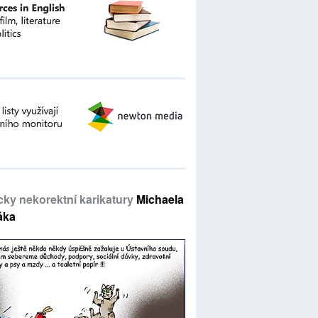
icky nekorektní karikatury
Michaela
áka