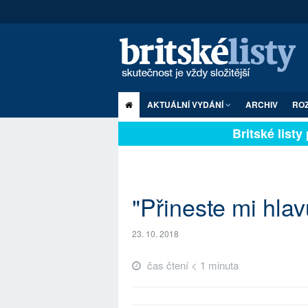
AKTUÁLNÍ VYDÁNÍ
ARCHIV
RO
Britské listy p
"Přineste mi hlav
23. 10. 2018
čas čtení < 1 minuta