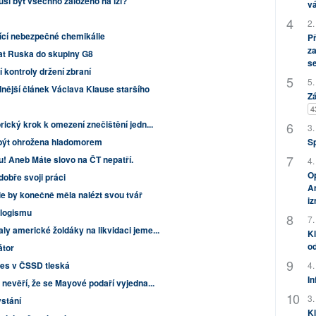
usí být všechno založeno na lži?
vá
2.
ící nebezpečné chemikálie
P
za
rat Ruska do skupiny G8
s
 kontroly držení zbraní
5.
dnější článek Václava Klause staršího
Zá
4
rický krok k omezení znečištění jedn...
3.
být ohrožena hladomorem
S
u! Aneb Máte slovo na ČT nepatří.
4.
Op
dobře svoji práci
Am
e by konečně měla nalézt svou tvář
i
ologismu
7.
ly americké žoldáky na likvidaci jeme...
Kl
od
átor
nes v ČSSD tleská
4.
In
 nevěří, že se Mayové podaří vyjedna...
3.
stání
Kl