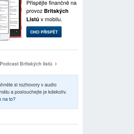
Přispějte finančně na
provoz
Britských
v mobilu.
Listů
CHCI PŘISPĚT
Podcast Britských listů
áhněte si rozhovory v audio
mátu a poslouchejte je kdekoliv.
k na to?