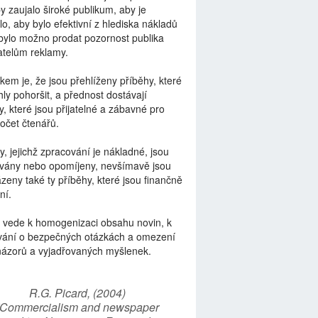
by zaujalo široké publikum, aby je
lo, aby bylo efektivní z hlediska nákladů
bylo možno prodat pozornost publika
telům reklamy.
kem je, že jsou přehlíženy příběhy, které
ly pohoršit, a přednost dostávají
y, které jsou přijatelné a zábavné pro
počet čtenářů.
y, jejichž zpracování je nákladné, jsou
vány nebo opomíjeny, nevšímavě jsou
zeny také ty příběhy, které jsou finančně
ní.
 vede k homogenizaci obsahu novin, k
vání o bezpečných otázkách a omezení
názorů a vyjadřovaných myšlenek.
R.G. Picard, (2004)
“Commercialism and newspaper