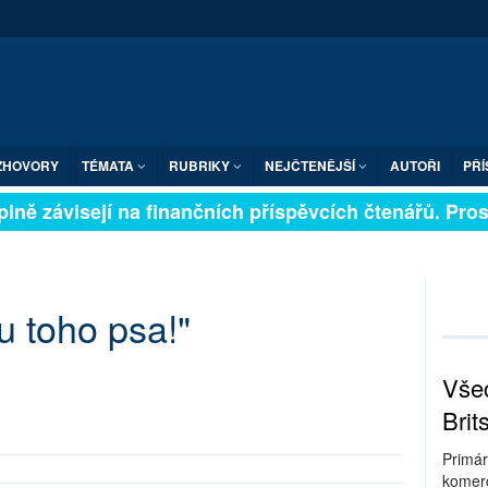
ZHOVORY
TÉMATA
RUBRIKY
NEJČTENĚJŠÍ
AUTOŘI
PŘÍ
lně závisejí na finančních příspěvcích čtenářů. Prosím
u toho psa!"
Všec
Brit
Primár
komerc