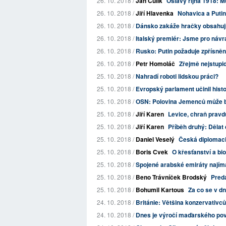
26. 10. 2018 /
Jan Čulík
Oslavy října 1918: M
26. 10. 2018 /
Jiří Hlavenka
Nohavica a Putin
26. 10. 2018 /
Dánsko zakáže hračky obsahuj
26. 10. 2018 /
Italský premiér: Jsme pro náv
26. 10. 2018 /
Rusko: Putin požaduje zpřísnění
26. 10. 2018 /
Petr Homoláč
Zřejmě nejstupi
25. 10. 2018 /
Nahradí roboti lidskou práci?
25. 10. 2018 /
Evropský parlament učinil histo
25. 10. 2018 /
OSN: Polovina Jemenců může 
25. 10. 2018 /
Jiří Karen
Levice, chraň pravd
25. 10. 2018 /
Jiří Karen
Příběh druhý: Dělat 
25. 10. 2018 /
Daniel Veselý
Česká diplomaci
25. 10. 2018 /
Boris Cvek
O křesťanství a bi
25. 10. 2018 /
Spojené arabské emiráty najíma
25. 10. 2018 /
Beno Trávníček Brodský
Pred
25. 10. 2018 /
Bohumil Kartous
Za co se v d
24. 10. 2018 /
Británie: Většina konzervativců
24. 10. 2018 /
Dnes je výročí maďarského pov