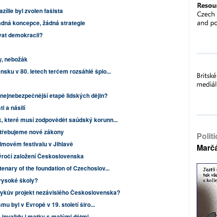
zílie byl zvolen fašista
ádná koncepce, žádná strategie
vat demokracii?
y, nebožák
sku v 80. letech terčem rozsáhlé špio...
nejnebezpečnější etapě lidských dějin?
i a násilí
, které musí zodpovědět saúdský korunn...
potřebujeme nové zákony
Polit
ilmovém festivalu v Jihlavě
Marč
ýročí založení Československa
enary of the foundation of Czechoslov...
vysoké školy?
ykův projekt nezávislého Československa?
mu byl v Evropě v 19. století širo...
e invalidy i matky s malými dětmi