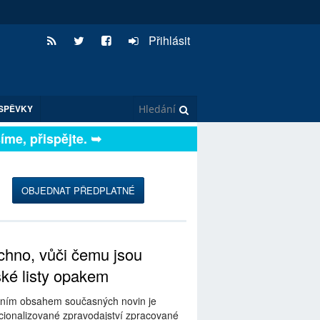
Přihlásit
SPĚVKY
e, přispějte. ➥
OBJEDNAT PŘEDPLATNÉ
hno, vůči čemu jsou
ské listy opakem
ním obsahem současných novin je
ionalizované zpravodajství zpracované