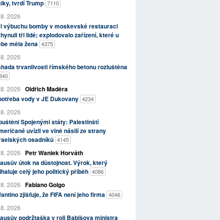
lky, tvrdí Trump
7110
 8. 2026
ři výbuchu bomby v moskevské restauraci
hynuli tři lidé; explodovalo zařízení, které u
ebe měla žena
4375
 8. 2026
hada trvanlivosti římského betonu rozluštěna
340
 8. 2026
Oldřich Maděra
potřeba vody v JE Dukovany
4234
 8. 2026
uštěni Spojenými státy: Palestinští
eričané uvízli ve vlně násilí ze strany
zraelských osadníků
4145
 8. 2026
Petr Waniek Horváth
ausův útok na důstojnost. Výrok, který
haluje celý jeho politický příběh
4086
 8. 2026
Fabiano Golgo
fantino zjišťuje, že FIFA není jeho firma
4046
 8. 2026
ausův podržtaška v roli Babišova ministra