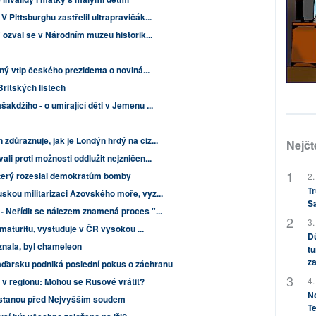
 Pittsburghu zastřelil ultrapravičák...
" ozval se v Národním muzeu historik...
ný vtip českého prezidenta o noviná...
Britských listech
akdžího - o umírající děti v Jemenu ...
důrazňuje, jak je Londýn hrdý na ciz...
Nejčt
li proti možnosti oddlužit nejzničen...
 který rozeslal demokratům bomby
2.
Tr
skou militarizaci Azovského moře, vyz...
S
- Neřídit se nálezem znamená proces "...
3.
í maturitu, vystuduje v ČR vysokou ...
Dů
znala, byl chameleon
tu
za
aďarsku podniká poslední pokus o záchranu
4.
v regionu: Mohou se Rusové vrátit?
No
é stanou před Nejvyšším soudem
Te