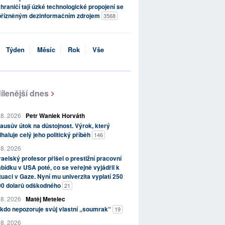
hraničí tají úzké technologické propojení se
přízněným dezinformačním zdrojem
3568
Týden
Měsíc
Rok
Vše
ílenější dnes
 8. 2026
Petr Waniek Horváth
ausův útok na důstojnost. Výrok, který
haluje celý jeho politický příběh
146
 8. 2026
raelský profesor přišel o prestižní pracovní
bídku v USA poté, co se veřejně vyjádřil k
tuaci v Gaze. Nyní mu univerzita vyplatí 250
00 dolarů odškodného
21
 8. 2026
Matěj Metelec
kdo nepozoruje svůj vlastní „soumrak“
19
 8. 2026