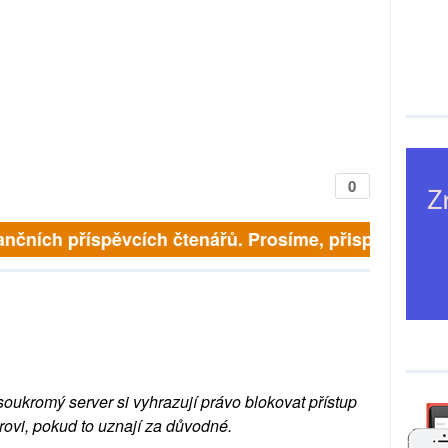
0
finančních příspěvcích čtenářů. Prosíme, přispějte. ➥
soukromý server si vyhrazují právo blokovat přístup
rovi, pokud to uznají za důvodné.