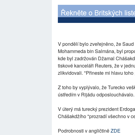
V pondělí bylo zveřejněno, že Saud 
Mohammeda bin Salmána, byl propoj
kde byl zadržován Džamal Chášakdží
tiskové kanceláři Reuters, že v jedn
zlikvidovali. "Přineste mi hlavu toho 
Z toho by vyplývalo, že Turecko v
ústředím v Rijádu odposlouchávalo.
V úterý má turecký prezident Erdog
Chášakdžího "prozradí všechno v ce
Podrobnosti v angličtině
ZDE