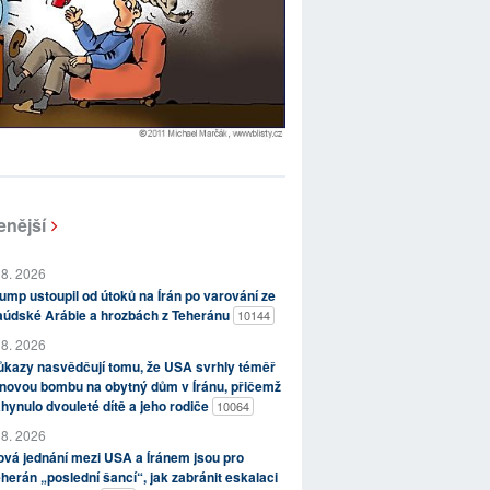
enější
 8. 2026
ump ustoupil od útoků na Írán po varování ze
aúdské Arábie a hrozbách z Teheránu
10144
 8. 2026
kazy nasvědčují tomu, že USA svrhly téměř
novou bombu na obytný dům v Íránu, přičemž
hynulo dvouleté dítě a jeho rodiče
10064
 8. 2026
vá jednání mezi USA a Íránem jsou pro
herán „poslední šancí“, jak zabránit eskalaci