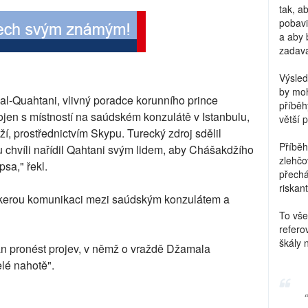
tak, a
pobavi
a aby 
zadava
Výsled
by moh
al-Quahtani, vlivný poradce korunního prince
příběh
en s místností na saúdském konzulátě v Istanbulu,
větší 
, prostřednictvím Skypu. Turecký zdroj sdělil
Příběh
u chvíli nařídil Qahtani svým lidem, aby Chášakdžího
zlehčo
psa," řekl.
přechá
riskant
eškerou komunikaci mezi saúdským konzulátem a
To vše
refero
škály 
an pronést projev, v němž o vraždě Džamala
lé nahotě".