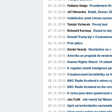
29. 10. 2018 /
Fabiano Golgo
Prezidentem Bra
29. 10. 2018 /
Jiří Hlavenka
Babiš, Zeman. Ž
29. 10. 2018 /
Vzdělávání, aneb chcete zacho
29. 10. 2018 /
Tomáš Vicherek
Pevný bod
27. 10. 2016 /
Bohumil Kartous
Dostal to tak
29. 10. 2018 /
Donald Trump byl v Českosloven
29. 10. 2018 /
Proč pláču
29. 10. 2018 /
Daniel Veselý
Nacházíme se v 
29. 10. 2018 /
Amerika se propadá do nenávist
29. 10. 2018 /
Human Rights Watch: 10 otázek
29. 10. 2018 /
K regulaci umělé inteligence 
28. 10. 2018 /
O budoucnosti žurnalistiky na f
28. 10. 2018 /
BBC Radio Scotland k stému v
28. 10. 2018 /
BBC Radio Scotland on the cent
29. 10. 2018 /
K čemu jsou dnes společnosti 
28. 10. 2018 /
Jan Čulík
Jak nosný byl Masar
29. 10. 2018 /
Úprk od teritoriálního nacionalis
27. 10. 2018 /
Chorvatská policie brutálně bij