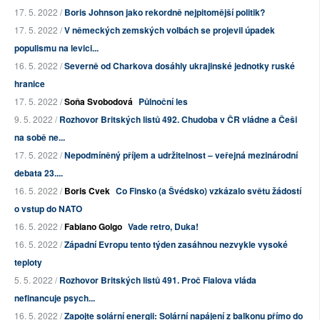
17. 5. 2022 /
Boris Johnson jako rekordně nejpitomější politik?
17. 5. 2022 /
V německých zemských volbách se projevil úpadek
populismu na levici...
16. 5. 2022 /
Severně od Charkova dosáhly ukrajinské jednotky ruské
hranice
17. 5. 2022 /
Soňa Svobodová
Půlnoční les
9. 5. 2022 /
Rozhovor Britských listů 492. Chudoba v ČR vládne a Češi
na sobě ne...
17. 5. 2022 /
Nepodmíněný příjem a udržitelnost – veřejná mezinárodní
debata 23....
16. 5. 2022 /
Boris Cvek
Co Finsko (a Švédsko) vzkázalo světu žádostí
o vstup do NATO
16. 5. 2022 /
Fabiano Golgo
Vade retro, Duka!
16. 5. 2022 /
Západní Evropu tento týden zasáhnou nezvykle vysoké
teploty
5. 5. 2022 /
Rozhovor Britských listů 491. Proč Fialova vláda
nefinancuje psych...
16. 5. 2022 /
Zapojte solární energii: Solární napájení z balkonu přímo do