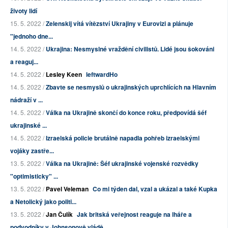
životy lidí
15. 5. 2022 /
Zelenskij vítá vítězství Ukrajiny v Eurovizi a plánuje
"jednoho dne...
14. 5. 2022 /
Ukrajina: Nesmyslné vraždění civilistů. Lidé jsou šokováni
a reaguj...
14. 5. 2022 /
Lesley Keen
leftwardHo
14. 5. 2022 /
Zbavte se nesmyslů o ukrajinských uprchlících na Hlavním
nádraží v ...
14. 5. 2022 /
Válka na Ukrajině skončí do konce roku, předpovídá šéf
ukrajinské ...
14. 5. 2022 /
Izraelská policie brutálně napadla pohřeb izraelskými
vojáky zastře...
13. 5. 2022 /
Válka na Ukrajině: Šéf ukrajinské vojenské rozvědky
"optimisticky" ...
13. 5. 2022 /
Pavel Veleman
Co mi týden dal, vzal a ukázal a také Kupka
a Netolický jako politi...
13. 5. 2022 /
Jan Čulík
Jak britská veřejnost reaguje na lháře a
podvodníky v Johnsonově vládě