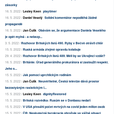
zásuvky
16. 5. 2022 /
Lesley Keen
playtimer
16. 5. 2022 /
Daniel Veselý
Solidní komentátor nepodléhá žádné
propagandě
16. 5. 2022 /
Jan Čulík
Obávám se, že argumentace Daniela Veselého
je opět mylná - a nebezp...
3. 5. 2022 /
Rozhovor Britských listů 490. Ryby v Bečvě otrávil chlór
15. 5. 2022 /
Ruská armáda zřejmě opravdu kolabuje
29. 4. 2022 /
Rozhovor Britských listů 489. Měli by se Ukrajinci vzdát?
16. 5. 2022 /
Británie: Úřad generálního prokurátora si zasloužil respekt.
Jeho s...
15. 5. 2022 /
Jak pomoci uprchlickým rodinám
15. 5. 2022 /
Jan Čulík
Neuvěřitelně, Česká televize dává prostor
bezostyšným rasistickým l...
15. 5. 2022 /
Lesley Keen
dignityRestored
15. 5. 2022 /
Britská rozvědka: Rusům se v Donbasu nedaří
15. 5. 2022 /
V USA přesáhl počet mrtvých na covid jeden milion osob
15. 5. 2022 /
ČR: Neskutečná byrokracie ohrožuje ve vážné situaci