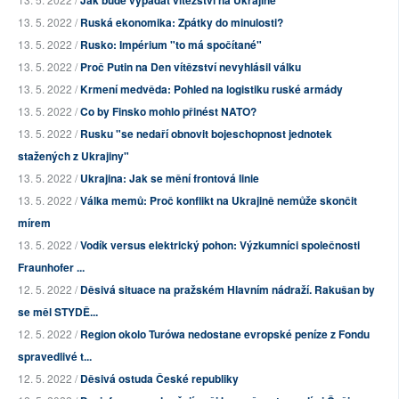
Jak bude vypadat vítězství na Ukrajině
13. 5. 2022 /
Ruská ekonomika: Zpátky do minulosti?
13. 5. 2022 /
Rusko: Impérium "to má spočítané"
13. 5. 2022 /
Proč Putin na Den vítězství nevyhlásil válku
13. 5. 2022 /
Krmení medvěda: Pohled na logistiku ruské armády
13. 5. 2022 /
Co by Finsko mohlo přinést NATO?
13. 5. 2022 /
Rusku "se nedaří obnovit bojeschopnost jednotek
stažených z Ukrajiny"
13. 5. 2022 /
Ukrajina: Jak se mění frontová linie
13. 5. 2022 /
Válka memů: Proč konflikt na Ukrajině nemůže skončit
mírem
13. 5. 2022 /
Vodík versus elektrický pohon: Výzkumníci společnosti
Fraunhofer ...
12. 5. 2022 /
Děsivá situace na pražském Hlavním nádraží. Rakušan by
se měl STYDĚ...
12. 5. 2022 /
Region okolo Turówa nedostane evropské peníze z Fondu
spravedlivé t...
12. 5. 2022 /
Děsivá ostuda České republiky