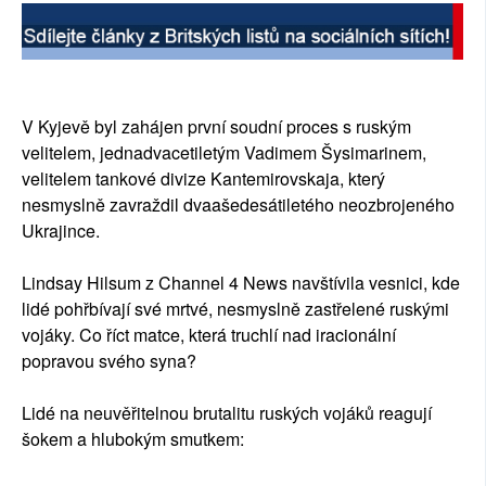
SOCIÁLNÍ SÍTĚ
RUBRIKY
V Kyjevě byl zahájen první soudní proces s ruským
PLNÁ VERZE STRÁNEK
velitelem, jednadvacetiletým Vadimem Šysimarinem,
velitelem tankové divize Kantemirovskaja, který
nesmyslně zavraždil dvaašedesátiletého neozbrojeného
Ukrajince.
Lindsay Hilsum z Channel 4 News navštívila vesnici, kde
lidé pohřbívají své mrtvé, nesmyslně zastřelené ruskými
vojáky. Co říct matce, která truchlí nad iracionální
popravou svého syna?
Lidé na neuvěřitelnou brutalitu ruských vojáků reagují
šokem a hlubokým smutkem: