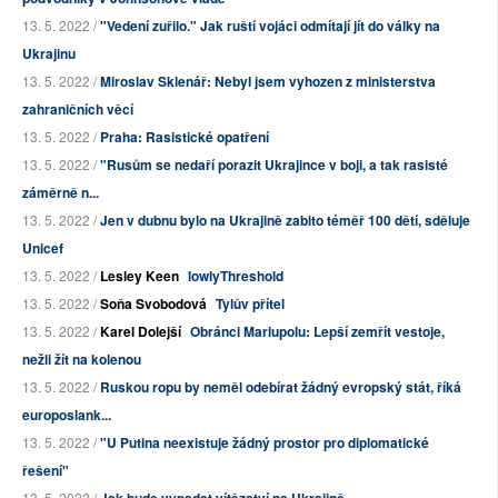
13. 5. 2022 /
"Vedení zuřilo." Jak ruští vojáci odmítají jít do války na
Ukrajinu
13. 5. 2022 /
Miroslav Sklenář: Nebyl jsem vyhozen z ministerstva
zahraničních věcí
13. 5. 2022 /
Praha: Rasistické opatření
13. 5. 2022 /
"Rusům se nedaří porazit Ukrajince v boji, a tak rasisté
záměrně n...
13. 5. 2022 /
Jen v dubnu bylo na Ukrajině zabito téměř 100 dětí, sděluje
Unicef
13. 5. 2022 /
Lesley Keen
lowlyThreshold
13. 5. 2022 /
Soňa Svobodová
Tylův přítel
13. 5. 2022 /
Karel Dolejší
Obránci Mariupolu: Lepší zemřít vestoje,
nežli žít na kolenou
13. 5. 2022 /
Ruskou ropu by neměl odebírat žádný evropský stát, říká
europoslank...
13. 5. 2022 /
"U Putina neexistuje žádný prostor pro diplomatické
řešení"
13. 5. 2022 /