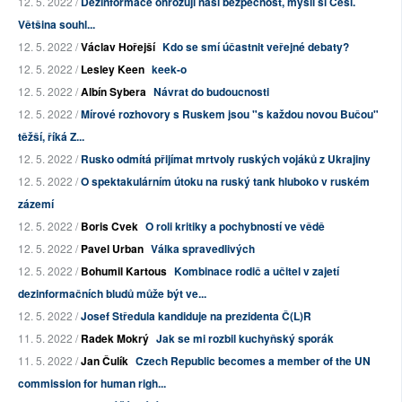
12. 5. 2022 /
Dezinformace ohrožují naši bezpečnost, myslí si Češi.
Většina souhl...
12. 5. 2022 /
Václav Hořejší
Kdo se smí účastnit veřejné debaty?
12. 5. 2022 /
Lesley Keen
keek-o
12. 5. 2022 /
Albín Sybera
Návrat do budoucnosti
12. 5. 2022 /
Mírové rozhovory s Ruskem jsou "s každou novou Bučou"
těžší, říká Z...
12. 5. 2022 /
Rusko odmítá přijímat mrtvoly ruských vojáků z Ukrajiny
12. 5. 2022 /
O spektakulárním útoku na ruský tank hluboko v ruském
zázemí
12. 5. 2022 /
Boris Cvek
O roli kritiky a pochybností ve vědě
12. 5. 2022 /
Pavel Urban
Válka spravedlivých
12. 5. 2022 /
Bohumil Kartous
Kombinace rodič a učitel v zajetí
dezinformačních bludů může být ve...
12. 5. 2022 /
Josef Středula kandiduje na prezidenta Č(L)R
11. 5. 2022 /
Radek Mokrý
Jak se mi rozbil kuchyňský sporák
11. 5. 2022 /
Jan Čulík
Czech Republic becomes a member of the UN
commission for human righ...