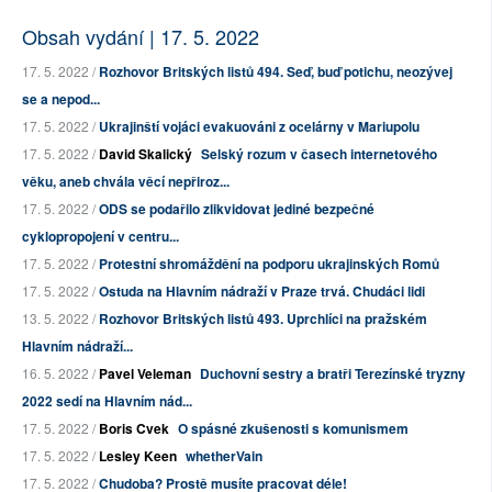
Obsah vydání | 17. 5. 2022
17. 5. 2022 /
Rozhovor Britských listů 494. Seď, buď potichu, neozývej
se a nepod...
17. 5. 2022 /
Ukrajinští vojáci evakuováni z ocelárny v Mariupolu
17. 5. 2022 /
David Skalický
Selský rozum v časech internetového
věku, aneb chvála věcí nepřiroz...
17. 5. 2022 /
ODS se podařilo zlikvidovat jediné bezpečné
cyklopropojení v centru...
17. 5. 2022 /
Protestní shromáždění na podporu ukrajinských Romů
17. 5. 2022 /
Ostuda na Hlavním nádraží v Praze trvá. Chudáci lidi
13. 5. 2022 /
Rozhovor Britských listů 493. Uprchlíci na pražském
Hlavním nádraží...
16. 5. 2022 /
Pavel Veleman
Duchovní sestry a bratři Terezínské tryzny
2022 sedí na Hlavním nád...
17. 5. 2022 /
Boris Cvek
O spásné zkušenosti s komunismem
17. 5. 2022 /
Lesley Keen
whetherVain
17. 5. 2022 /
Chudoba? Prostě musíte pracovat déle!