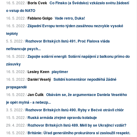
16. 5. 2022 /
Boris Cvek
Co Finsko (a Švédsko) vzkázalo světu žádostí
o vstup do NATO
16. 5. 2022 /
Fabiano Golgo
Vade retro, Duka!
16. 5. 2022 /
Západní Evropu tento týden zasáhnou nezvykle vysoké
teploty
5. 5. 2022 /
Rozhovor Britských listů 491. Proč Fialova vláda
nefinancuje psych...
16. 5. 2022 /
Zapojte solární energii: Solární napájení z balkonu přímo do
zásuvky
16. 5. 2022 /
Lesley Keen
playtimer
16. 5. 2022 /
Daniel Veselý
Solidní komentátor nepodléhá žádné
propagandě
16. 5. 2022 /
Jan Čulík
Obávám se, že argumentace Daniela Veselého
je opět mylná - a nebezp...
3. 5. 2022 /
Rozhovor Britských listů 490. Ryby v Bečvě otrávil chlór
15. 5. 2022 /
Ruská armáda zřejmě opravdu kolabuje
29. 4. 2022 /
Rozhovor Britských listů 489. Měli by se Ukrajinci vzdát?
16. 5. 2022 /
Británie: Úřad generálního prokurátora si zasloužil respekt.