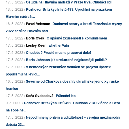
17. 5. 2022 /
Ostuda na Hlavním nádraží v Praze trvá. Chudáci lidi
13. 5. 2022 /
Rozhovor Britských listů 493. Uprchlíci na pražském
Hlavním nádraží...
16. 5. 2022 /
Pavel Veleman
Duchovní sestry a bratři Terezínské tryzny
2022 sedí na Hlavním nád...
17. 5. 2022 /
Boris Cvek
O spásné zkušenosti s komunismem
17. 5. 2022 /
Lesley Keen
whetherVain
17. 5. 2022 /
Chudoba? Prostě musíte pracovat déle!
17. 5. 2022 /
Boris Johnson jako rekordně nejpitomější politik?
17. 5. 2022 /
V německých zemských volbách se projevil úpadek
populismu na levici...
16. 5. 2022 /
Severně od Charkova dosáhly ukrajinské jednotky ruské
hranice
17. 5. 2022 /
Soňa Svobodová
Půlnoční les
9. 5. 2022 /
Rozhovor Britských listů 492. Chudoba v ČR vládne a Češi
na sobě ne...
17. 5. 2022 /
Nepodmíněný příjem a udržitelnost – veřejná mezinárodní
debata 23....