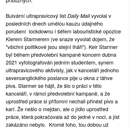
příbuzných.
Bulvární ultrapravicový list
vyvolal v
Daily Mail
posledních dnech umělou kauzu údajného
porušení lockdownu i šéfem labouristické opozice
Kierem Starmerem (ve snaze vyvolat dojem, že
"všichni politikové jsou stejní lháři"). Keir Starmer
byl během předvolební kampaně koncem dubna
2021 vyfotografován jedním studentem, synem
ultrapravicového aktivisty, jak v kanceláři jednoho
severoanglického poslance pije u okna z láhve
piva. Starmer se hájil, že šlo o práci v této
kanceláři, v rámci předvolební kampaně, a že
uprostřed práce si přítomní nechali přinést pivo a
karí. Že nešlo o mejdan, ale o jídlo uprostřed
práce, která pokračovala až do jedné v noci, a jíst
zakázáno nebylo. Kromě toho, tou dobou už