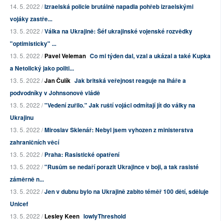
14. 5. 2022 /
Izraelská policie brutálně napadla pohřeb izraelskými
vojáky zastře...
13. 5. 2022 /
Válka na Ukrajině: Šéf ukrajinské vojenské rozvědky
"optimisticky" ...
13. 5. 2022 /
Pavel Veleman
Co mi týden dal, vzal a ukázal a také Kupka
a Netolický jako politi...
13. 5. 2022 /
Jan Čulík
Jak britská veřejnost reaguje na lháře a
podvodníky v Johnsonově vládě
13. 5. 2022 /
"Vedení zuřilo." Jak ruští vojáci odmítají jít do války na
Ukrajinu
13. 5. 2022 /
Miroslav Sklenář: Nebyl jsem vyhozen z ministerstva
zahraničních věcí
13. 5. 2022 /
Praha: Rasistické opatření
13. 5. 2022 /
"Rusům se nedaří porazit Ukrajince v boji, a tak rasisté
záměrně n...
13. 5. 2022 /
Jen v dubnu bylo na Ukrajině zabito téměř 100 dětí, sděluje
Unicef
13. 5. 2022 /
Lesley Keen
lowlyThreshold