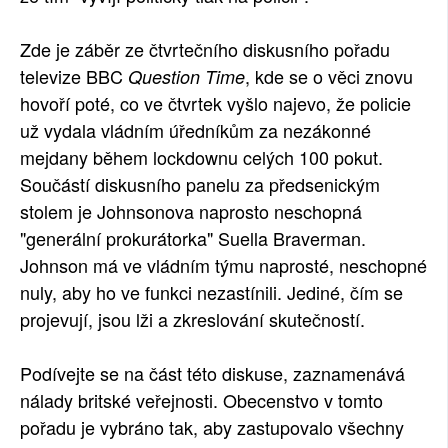
Zde je záběr ze čtvrtečního diskusního pořadu
televize BBC
, kde se o věci znovu
Question Time
hovoří poté, co ve čtvrtek vyšlo najevo, že policie
už vydala vládním úředníkům za nezákonné
mejdany během lockdownu celých 100 pokut.
Součástí diskusního panelu za předsenickým
stolem je Johnsonova naprosto neschopná
"generální prokurátorka" Suella Braverman.
Johnson má ve vládním týmu naprosté, neschopné
nuly, aby ho ve funkci nezastínili. Jediné, čím se
projevují, jsou lži a zkreslování skutečností.
Podívejte se na část této diskuse, zaznamenává
nálady britské veřejnosti. Obecenstvo v tomto
pořadu je vybráno tak, aby zastupovalo všechny