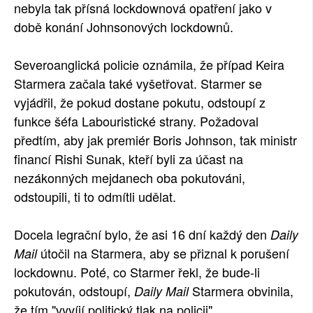
nebyla tak přísná lockdownová opatření jako v
době konání Johnsonových lockdownů.
Severoanglická policie oznámila, že případ Keira
Starmera začala také vyšetřovat. Starmer se
vyjádřil, že pokud dostane pokutu, odstoupí z
funkce šéfa Labouristické strany. Požadoval
předtím, aby jak premiér Boris Johnson, tak ministr
financí Rishi Sunak, kteří byli za účast na
nezákonných mejdanech oba pokutováni,
odstoupili, ti to odmítli udělat.
Docela legrační bylo, že asi 16 dní každý den
Daily
útočil na Starmera, aby se přiznal k porušení
Mail
lockdownu. Poté, co Starmer řekl, že bude-li
pokutován, odstoupí,
Starmera obvinila,
Daily Mail
že tím "vyvíjí politický tlak na policii".