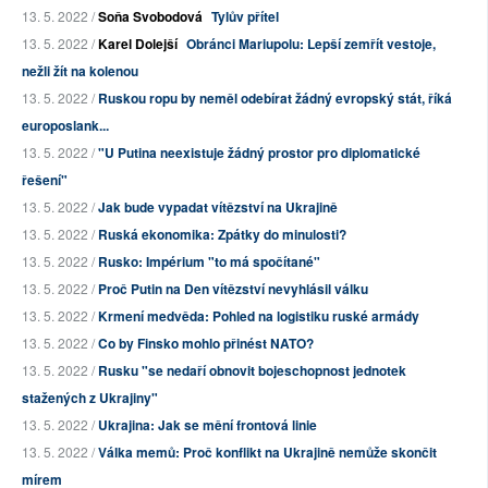
13. 5. 2022 /
Soňa Svobodová
Tylův přítel
13. 5. 2022 /
Karel Dolejší
Obránci Mariupolu: Lepší zemřít vestoje,
nežli žít na kolenou
13. 5. 2022 /
Ruskou ropu by neměl odebírat žádný evropský stát, říká
europoslank...
13. 5. 2022 /
"U Putina neexistuje žádný prostor pro diplomatické
řešení"
13. 5. 2022 /
Jak bude vypadat vítězství na Ukrajině
13. 5. 2022 /
Ruská ekonomika: Zpátky do minulosti?
13. 5. 2022 /
Rusko: Impérium "to má spočítané"
13. 5. 2022 /
Proč Putin na Den vítězství nevyhlásil válku
13. 5. 2022 /
Krmení medvěda: Pohled na logistiku ruské armády
13. 5. 2022 /
Co by Finsko mohlo přinést NATO?
13. 5. 2022 /
Rusku "se nedaří obnovit bojeschopnost jednotek
stažených z Ukrajiny"
13. 5. 2022 /
Ukrajina: Jak se mění frontová linie
13. 5. 2022 /
Válka memů: Proč konflikt na Ukrajině nemůže skončit
mírem