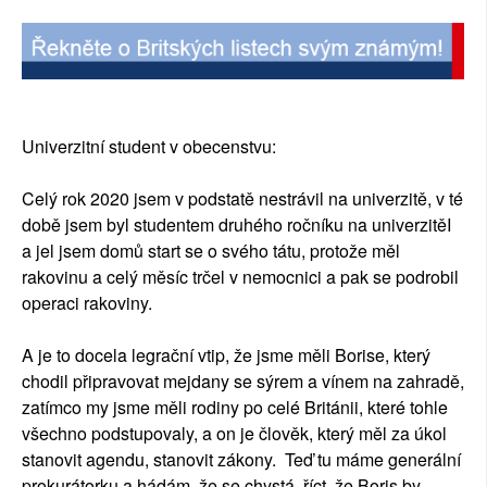
Univerzitní student v obecenstvu:
Celý rok 2020 jsem v podstatě nestrávil na univerzitě, v té
době jsem byl studentem druhého ročníku na univerzitěI
a jel jsem domů start se o svého tátu, protože měl
rakovinu a celý měsíc trčel v nemocnici a pak se podrobil
operaci rakoviny.
A je to docela legrační vtip, že jsme měli Borise, který
chodil připravovat mejdany se sýrem a vínem na zahradě,
zatímco my jsme měli rodiny po celé Británii, které tohle
všechno podstupovaly, a on je člověk, který měl za úkol
stanovit agendu, stanovit zákony. Teď tu máme generální
prokurátorku a hádám, že se chystá říct, že Boris by