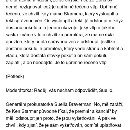
neměl rezignovat, což je upřímně řečeno vtip. Upřímně
řečeno, ve chvíli, kdy máme Starmera, který vystoupil a
řekl správnou věc. On vystoupil a řekl, já odstoupím, když
dostanu pokutu a to jenom ukazuje, jaký vtip a jakého
šaška máme v tuto chvíli za premiéra, že máme š=fa
opozice, který udělá správnou věc a odstoupí, jestliže
dostane pokutu, a premiéra, který vede stranu a kabinet a
vládu, která dostala stovky pokut a on sám pokutu
zaplatil, a on neodejde. Je to upřímně řečeno vtip.
(Potlesk)
Moderátorka: Raději vás nechám odpovědět, Suello.
Generální prokurátorka Suella Braverman: No, mě zaráží,
že Keir Starmer původně říkal, že premiér a kancléř by
měli odstoupit jen proto, že jsou vyšetřováni. A pak ve
chvíli, kdy zjistí, že je sám vyšetřován, odmítá uplatňovat