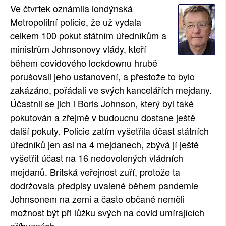
Ve čtvrtek oznámila londýnská
SOCIÁLNÍ SÍTĚ
Metropolitní policie, že už vydala
celkem 100 pokut státním úředníkům a
RUBRIKY
ministrům Johnsonovy vlády, kteří
PLNÁ VERZE STRÁNEK
během covidového lockdownu hrubě
porušovali jeho ustanovení, a přestože to bylo
zakázáno, pořádali ve svých kancelářích mejdany.
Účastnil se jich i Boris Johnson, který byl také
pokutován a zřejmě v budoucnu dostane ještě
další pokuty. Policie zatím vyšetřila účast státních
úředníků jen asi na 4 mejdanech, zbývá jí ještě
vyšetřit účast na 16 nedovolených vládních
mejdanů. Britská veřejnost zuří, protože ta
dodržovala předpisy uvalené během pandemie
Johnsonem na zemi a často občané neměli
možnost být při lůžku svých na covid umírajících