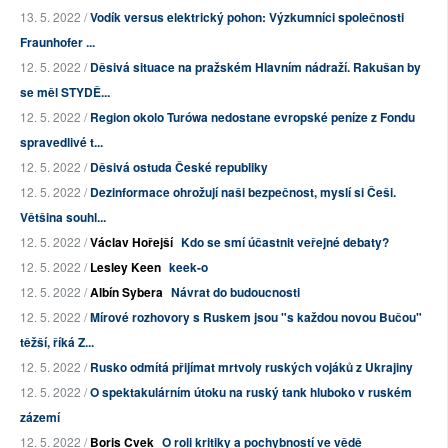
13. 5. 2022 /
Vodík versus elektrický pohon: Výzkumníci společnosti
Fraunhofer ...
12. 5. 2022 /
Děsivá situace na pražském Hlavním nádraží. Rakušan by
se měl STYDĚ...
12. 5. 2022 /
Region okolo Turówa nedostane evropské peníze z Fondu
spravedlivé t...
12. 5. 2022 /
Děsivá ostuda České republiky
12. 5. 2022 /
Dezinformace ohrožují naši bezpečnost, myslí si Češi.
Většina souhl...
12. 5. 2022 /
Václav Hořejší
Kdo se smí účastnit veřejné debaty?
12. 5. 2022 /
Lesley Keen
keek-o
12. 5. 2022 /
Albín Sybera
Návrat do budoucnosti
12. 5. 2022 /
Mírové rozhovory s Ruskem jsou "s každou novou Bučou"
těžší, říká Z...
12. 5. 2022 /
Rusko odmítá přijímat mrtvoly ruských vojáků z Ukrajiny
12. 5. 2022 /
O spektakulárním útoku na ruský tank hluboko v ruském
zázemí
12. 5. 2022 /
Boris Cvek
O roli kritiky a pochybností ve vědě