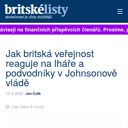
ávisejí na finančních příspěvcích čtenářů. Prosíme, př
PŘIHLÁSIT
AKTUÁLNÍ VYDÁNÍ
Jak britská veřejnost
ARCHIV
reaguje na lháře a
podvodníky v Johnsonově
ROZHOVORY
vládě
TÉMATA
13. 5. 2022 /
Jan Čulík
NEJČTENĚJŠÍ ZA 7 DNÍ
čas čtení 6 minut
AUTOŘI
PŘÍSPĚVKY NA PROVOZ