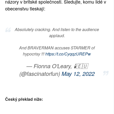
názory v britské společnosti. Sledujte, komu lidé v
obecenstvu tleskají:
Absolutely cracking. And listen to the audience
applaud.
And BRAVERMAN accuses STARMER of
hypocrisy !!!
https://t.co/CyqqzUREPw
— Fionna O'Leary, 🕯🇪🇺
(@fascinatorfun)
May 12, 2022
Český překlad níže: