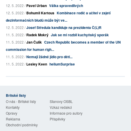
12. 5. 2022 /
Pavel Urban
Válka spravedlivých
12. 5. 2022 /
Bohumil Kartous
Kombinace rodič a učitel v zajetí
dezinformačních bludů může být ve...
12. 5. 2022 /
Josef Středula kandiduje na prezidenta Č(L)R
11. 5. 2022 /
Radek Mokrý
Jak se mi rozbil kuchyňský sporák
11. 5. 2022 /
Jan Čulík
Czech Republic becomes a member of the UN
commission for human righ...
11. 5. 2022 /
Nemají žádné jídlo pro děti...
11. 5. 2022 /
Lesley Keen
heliumSurprise
Britské listy
O nás - Britské listy
Stanovy OSBL
Kontakty
Vzkaz redakci
Opravy
Informace pro autory
Reklama
Příspěvky
Obchodní podmínky