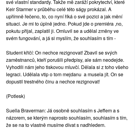
své vlastní standardy. Takže mě zaráží pokrytectví, které
Keir Starmer v průběhu celé této ságy prokázal. A
upřímně řečeno, to, co nyní říká o své pozici a jak mění
situaci. Je mi to úplně jedno. Pokud jde o premiéra ,no,
pokutu přijal, zaplatil ji. Omluvil se a udělal změny ve
svém fungování, a já si myslím, že souhlasím s tím -
Student křičí: On nechce rezignovat! Zbavil se svých
zaměstnanců, kteří porušili předpisy, ale sám neodejde.
Vyhodili nám jeho tiskovou mluvčí. Dělala si z toho všeho
legraci. Udělala vtip o tom mejdanu a musela jít. On se
dopustil trestného činu a nechce rezignovat!
(Potlesk)
Suella Braverman: Já osobně souhlasím s Jeffem a s
názorem, se kterým naprosto souhlasím, souhlasím s tím,
že se na to vlastně musíme dívat s nadhledem.