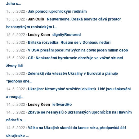
Jeho s...
15. 5. 2022 /
Jak pomoci uprchlickým rodinám
15. 5. 2022 /
Jan Čulík
Neuvěřitelně, Česká televize dává prostor
bezostyšným rasistickým l...
15. 5. 2022 /
Lesley Keen
dignityRestored
15. 5. 2022 /
Britská rozvědka: Rusům se v Donbasu nedaří
15. 5. 2022 /
V USA přesáhl počet mrtvých na covid jeden milion osob
15. 5. 2022 /
ČR: Neskutečná byrokracie ohrožuje ve vážné situaci
životy lidí
15. 5. 2022 /
Zelenskij vítá vítězství Ukrajiny v Eurovizi a plánuje
"jednoho dne...
14. 5. 2022 /
Ukrajina: Nesmyslné vraždění civilistů. Lidé jsou šokováni
a reaguj...
14. 5. 2022 /
Lesley Keen
leftwardHo
14. 5. 2022 /
Zbavte se nesmyslů o ukrajinských uprchlících na Hlavním
nádraží v ...
14. 5. 2022 /
Válka na Ukrajině skončí do konce roku, předpovídá šéf
ukrajinské ...