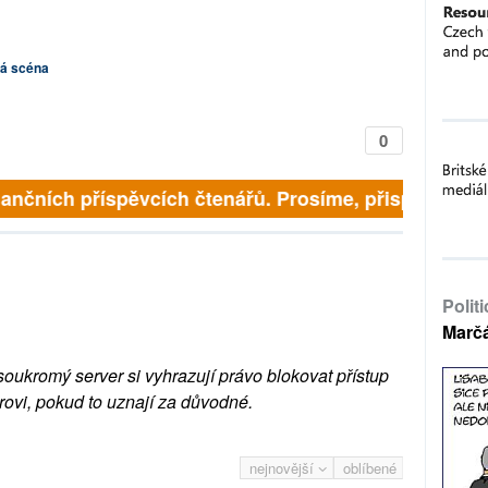
ká scéna
0
inančních příspěvcích čtenářů. Prosíme, přispějte. ➥
Polit
Marč
soukromý server si vyhrazují právo blokovat přístup
rovi, pokud to uznají za důvodné.
nejnovější
oblíbené