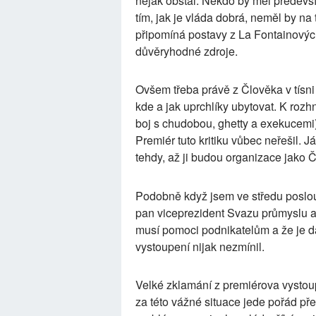
nějak obstál. Někdo by měl předevší
tím, jak je vláda dobrá, neměl by na
připomíná postavy z La Fontainových
důvěryhodné zdroje.
Ovšem třeba právě z Člověka v tísni 
kde a jak uprchlíky ubytovat. K roz
boj s chudobou, ghetty a exekucemi)
Premiér tuto kritiku vůbec neřešil. 
tehdy, až ji budou organizace jako Čl
Podobně když jsem ve středu poslou
pan viceprezident Svazu průmyslu a
musí pomoci podnikatelům a že je dá
vystoupení nijak nezmínil.
Velké zklamání z premiérova vystoupe
za této vážné situace jede pořád p