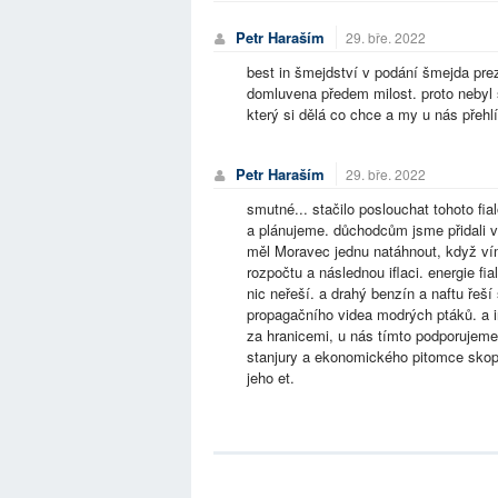
Petr Haraším
29. bře. 2022
best in šmejdství v podání šmejda pre
domluvena předem milost. proto nebyl s
který si dělá co chce a my u nás přehlí
Petr Haraším
29. bře. 2022
smutné... stačilo poslouchat tohoto 
a plánujeme. důchodcům jsme přidali v
měl Moravec jednu natáhnout, když ví
rozpočtu a následnou iflaci. energie fi
nic neřeší. a drahý benzín a naftu řeš
propagačního videa modrých ptáků. a in
za hranicemi, u nás tímto podporujeme 
stanjury a ekonomického pitomce skope
jeho et.