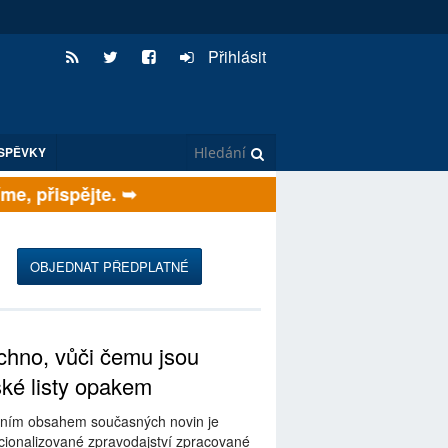
Přihlásit
SPĚVKY
, přispějte. ➥
OBJEDNAT PŘEDPLATNÉ
hno, vůči čemu jsou
ské listy opakem
ním obsahem současných novin je
ionalizované zpravodajství zpracované