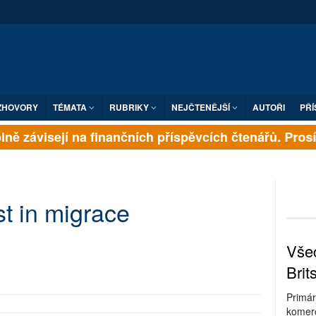
ZHOVORY
TÉMATA
RUBRIKY
NEJČTENĚJŠÍ
AUTOŘI
PŘÍ
ně závisejí na finančních příspěvcích čtenářů. Prosíme
st in migrace
Všec
Brit
Primár
komerc