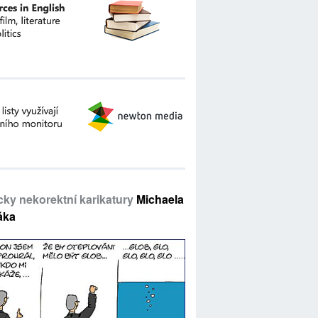
icky nekorektní karikatury
Michaela
áka