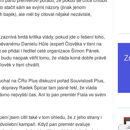
m panu premiérovi poradit, že pokud se chce chlubit
 to stačit sám se svými názory (jinak jenom
 bajek), ale měl by citovat nějaké nezávislé,
zaznívá tvrdá kritika vlády, pokud jde o řešení toho,
hněvanému Danielu Hůle (expert Člověka v tísni na
 se přidal i ředitel celé organizace Šimon Pánek.
Já budu naopak věřit tomu, že vláda koná dobře právě
ověk v tísni chválit.
chal na ČRo Plus diskuzní pořad Souvislosti Plus,
 dopravy Radek Špicar tam jasně řekl, že vláda
vno nejvyšší čas. Ani to pan premiér Fiala ve svém
ní jsem cítil také v tom ohledu, že z jeho strany i
ředvolební kampaň. Když pan premiér svaluje