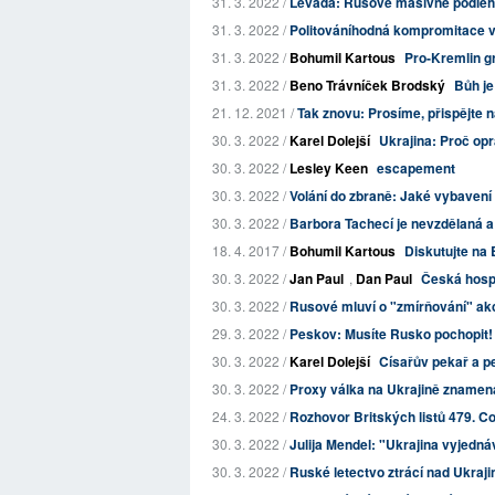
31. 3. 2022 /
Levada: Rusové masivně podléh
31. 3. 2022 /
Politováníhodná kompromitace ve
31. 3. 2022 /
Bohumil Kartous
Pro-Kremlin gr
31. 3. 2022 /
Beno Trávníček Brodský
Bůh je
21. 12. 2021 /
Tak znovu: Prosíme, přispějte n
30. 3. 2022 /
Karel Dolejší
Ukrajina: Proč opr
30. 3. 2022 /
Lesley Keen
escapement
30. 3. 2022 /
Volání do zbraně: Jaké vybavení
30. 3. 2022 /
Barbora Tachecí je nevzdělaná a
18. 4. 2017 /
Bohumil Kartous
Diskutujte na 
30. 3. 2022 /
Jan Paul
,
Dan Paul
Česká hosp
30. 3. 2022 /
Rusové mluví o "zmírňování" akcí 
29. 3. 2022 /
Peskov: Musíte Rusko pochopit!
30. 3. 2022 /
Karel Dolejší
Císařův pekař a p
30. 3. 2022 /
Proxy válka na Ukrajině znamená 
24. 3. 2022 /
Rozhovor Britských listů 479. Co
30. 3. 2022 /
Julija Mendel: "Ukrajina vyjedná
30. 3. 2022 /
Ruské letectvo ztrácí nad Ukraji