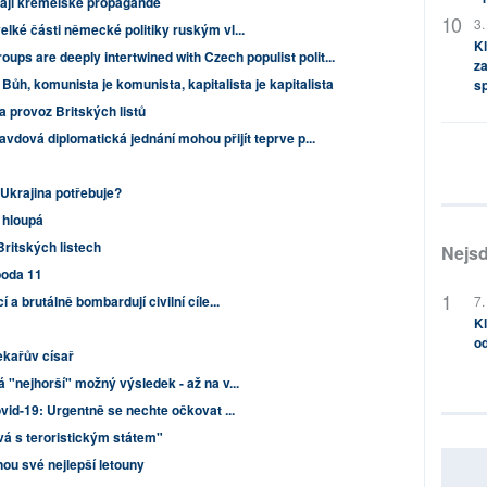
ají kremelské propagandě
3.
lké části německé politiky ruským vl...
Kl
oups are deeply intertwined with Czech populist polit...
za
 Bůh, komunista je komunista, kapitalista je kapitalista
s
a provoz Britských listů
avdová diplomatická jednání mohou přijít teprve p...
 Ukrajina potřebuje?
 hloupá
Britských listech
Nejsd
oda 11
7.
a brutálně bombardují civilní cíle...
Kl
od
ekařův císař
"nejhorší" možný výsledek - až na v...
vid-19: Urgentně se nechte očkovat ...
vá s teroristickým státem"
nou své nejlepší letouny