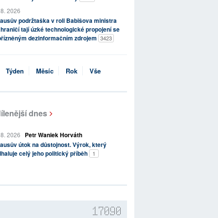
 8. 2026
ausův podržtaška v roli Babišova ministra
hraničí tají úzké technologické propojení se
přízněným dezinformačním zdrojem
3423
Týden
Měsíc
Rok
Vše
ílenější dnes
 8. 2026
Petr Waniek Horváth
ausův útok na důstojnost. Výrok, který
haluje celý jeho politický příběh
1
17090