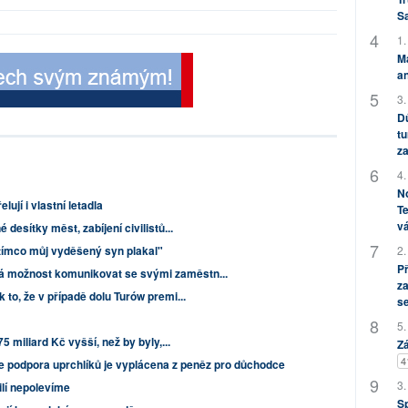
S
1.
M
an
3.
Dů
tu
za
4.
No
lují i vlastní letadla
Te
vá
 desítky měst, zabíjení civilistů...
2.
atímco můj vyděšený syn plakal"
P
á možnost komunikovat se svými zaměstn...
za
 to, že v případě dolu Turów premi...
s
5.
75 miliard Kč vyšší, než by byly,...
Zá
4
 že podpora uprchlíků je vyplácena z peněz pro důchodce
3.
lí nepolevíme
S