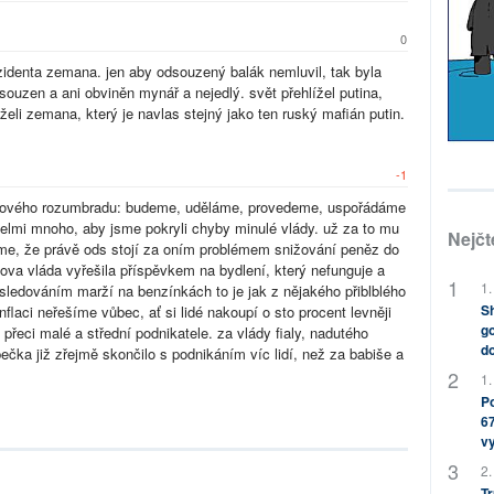
0
zidenta zemana. jen aby odsouzený balák nemluvil, tak byla
ouzen a ani obviněn mynář a nejedlý. svět přehlížel putina,
želi zemana, který je navlas stejný jako ten ruský mafián putin.
-1
fialového rozumbradu: budeme, uděláme, provedeme, uspořádáme
elmi mnoho, aby jsme pokryli chyby minulé vlády. už za to mu
Nejčt
me, že právě ods stojí za oním problémem snižování peněz do
alova vláda vyřešila příspěvkem na bydlení, který nefunguje a
1.
í sledováním marží na benzínkách to je jak z nějakého přiblblého
Sh
flaci neřešíme vůbec, ať si lidé nakoupí o sto procent levněji
go
přeci malé a střední podnikatele. za vlády fialy, nadutého
do
čka již zřejmě skončilo s podnikáním víc lidí, než za babiše a
1.
Po
67
v
2.
Tr