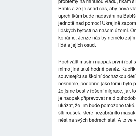
problémy na minulou vládu, říkám si
Babiš a že je snad čas, aby nová v
uprchlíkům bude nadávání na Babiše?
jednotě nad pomocí Ukrajině zapomí
lidských bytostí na našem území. On
konáme. Jenže nás by nemělo zajímat
lidé a jejich osud.
Pochválit musím naopak první realis
mimo jiné také hodně peněz. Kupříkla
související se školní docházkou dětí
nesmíme, podobně jako tomu bylo př
že jsme best v řešení migrace, jak 
je naopak připravovat na dlouhodob
ukázat, že jim bude pomoženo také.
šití roušek, které nezabránilo masak
nést na svých bedrech stát. A to ve