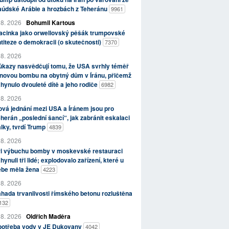
aúdské Arábie a hrozbách z Teheránu
9961
 8. 2026
Bohumil Kartous
acinka jako orwellovský pěšák trumpovské
titeze o demokracii (o skutečnosti)
7370
 8. 2026
kazy nasvědčují tomu, že USA svrhly téměř
novou bombu na obytný dům v Íránu, přičemž
hynulo dvouleté dítě a jeho rodiče
6982
 8. 2026
vá jednání mezi USA a Íránem jsou pro
herán „poslední šancí“, jak zabránit eskalaci
lky, tvrdí Trump
4839
 8. 2026
ři výbuchu bomby v moskevské restauraci
hynuli tři lidé; explodovalo zařízení, které u
ebe měla žena
4223
 8. 2026
hada trvanlivosti římského betonu rozluštěna
132
 8. 2026
Oldřich Maděra
potřeba vody v JE Dukovany
4042