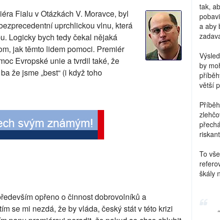
tak, a
éra Fialu v Otázkách V. Moravce, byl
pobavi
bezprecedentní uprchlickou vlnu, která
a aby 
zadava
. Logicky bych tedy čekal nějaká
om, jak těmto lidem pomoci. Premiér
Výsled
oc Evropské unie a tvrdil také, že
by moh
ba že jsme „best“ (i když toho
příběh
větší 
Příběh
zlehčo
přechá
riskant
To vše
refero
škály 
ředevším opřeno o činnost dobrovolníků a
tím se mi nezdá, že by vláda, český stát v této krizi