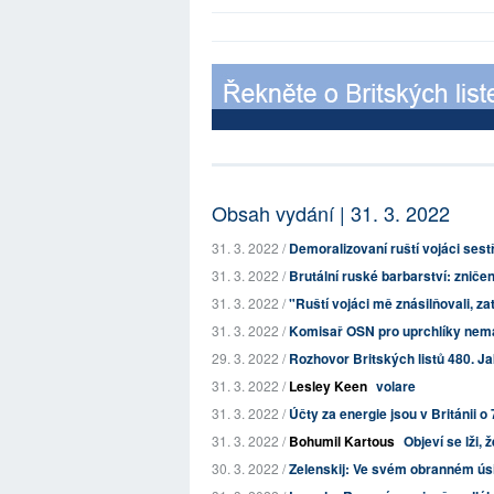
Obsah vydání | 31. 3. 2022
31. 3. 2022 /
Demoralizovaní ruští vojáci sestře
31. 3. 2022 /
Brutální ruské barbarství: zničené
31. 3. 2022 /
"Ruští vojáci mě znásilňovali, z
31. 3. 2022 /
Komisař OSN pro uprchlíky nem
29. 3. 2022 /
Rozhovor Britských listů 480. Jak
31. 3. 2022 /
Lesley Keen
volare
31. 3. 2022 /
Účty za energie jsou v Británii o 
31. 3. 2022 /
Bohumil Kartous
Objeví se lži,
30. 3. 2022 /
Zelenskij: Ve svém obranném úsi