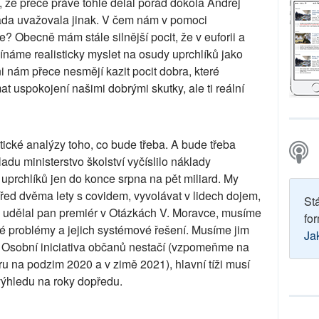
, že přece právě tohle dělal pořád dokola Andrej
láda uvažovala jinak. V čem nám v pomoci
 Obecně mám stále silnější pocit, že v euforii a
náme realisticky myslet na osudy uprchlíků jako
i nám přece nesmějí kazit pocit dobra, které
 uspokojení našimi dobrými skutky, ale ti reální
tické analýzy toho, co bude třeba. A bude třeba
du ministerstvo školství vyčíslilo náklady
 uprchlíků jen do konce srpna na pět miliard. My
ed dvěma lety s covidem, vyvolávat v lidech dojem,
St
to udělal pan premiér v Otázkách V. Moravce, musíme
for
é problémy a jejich systémové řešení. Musíme jim
Ja
 Osobní iniciativa občanů nestačí (vzpomeňme na
ru na podzim 2020 a v zimě 2021), hlavní tíži musí
 výhledu na roky dopředu.