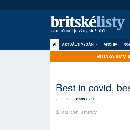
AKTUÁLNÍ VYDÁNÍ
ARCHIV
RO
Britské listy pl
Best in covid, be
29. 3. 2022 /
Boris Cvek
čas čtení 3 minuty