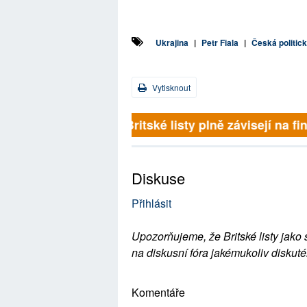
Ukrajina
|
Petr Fiala
|
Česká politic
Vytisknout
Britské listy plně závisejí na f
Diskuse
Přihlásit
Upozorňujeme, že Britské listy jako 
na diskusní fóra jakémukoliv diskuté
Komentáře