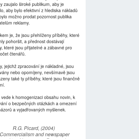
by zaujalo široké publikum, aby je
lo, aby bylo efektivní z hlediska nákladů
bylo možno prodat pozornost publika
telům reklamy.
kem je, že jsou přehlíženy příběhy, které
ly pohoršit, a přednost dostávají
y, které jsou přijatelné a zábavné pro
počet čtenářů.
y, jejichž zpracování je nákladné, jsou
vány nebo opomíjeny, nevšímavě jsou
zeny také ty příběhy, které jsou finančně
ní.
 vede k homogenizaci obsahu novin, k
vání o bezpečných otázkách a omezení
názorů a vyjadřovaných myšlenek.
R.G. Picard, (2004)
“Commercialism and newspaper