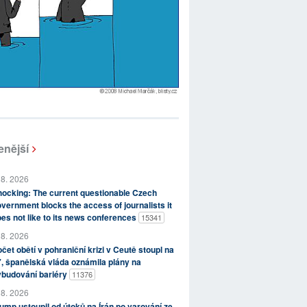
enější
 8. 2026
ocking: The current questionable Czech
vernment blocks the access of journalists it
es not like to its news conferences
15341
 8. 2026
čet obětí v pohraniční krizi v Ceutě stoupl na
, španělská vláda oznámila plány na
ybudování bariéry
11376
 8. 2026
ump ustoupil od útoků na Írán po varování ze