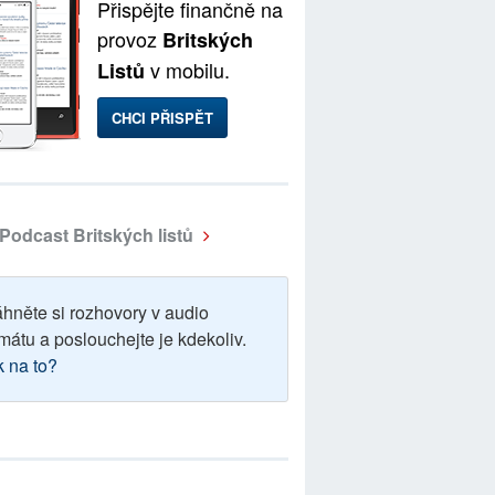
Přispějte finančně na
provoz
Britských
v mobilu.
Listů
CHCI PŘISPĚT
Podcast Britských listů
áhněte si rozhovory v audio
mátu a poslouchejte je kdekoliv.
k na to?