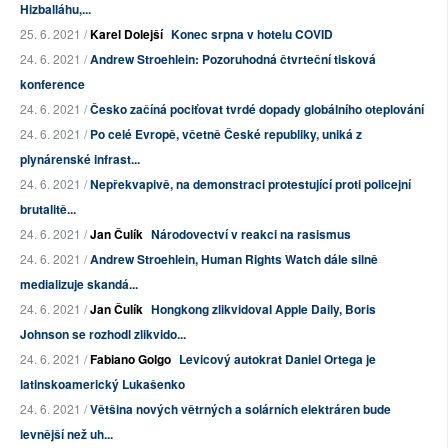
Hizballáhu,...
25. 6. 2021 /
Karel Dolejší
Konec srpna v hotelu COVID
24. 6. 2021 /
Andrew Stroehlein: Pozoruhodná čtvrteční tisková
konference
24. 6. 2021 /
Česko začíná pociťovat tvrdé dopady globálního oteplování
24. 6. 2021 /
Po celé Evropě, včetně České republiky, uniká z
plynárenské infrast...
24. 6. 2021 /
Nepřekvapivě, na demonstraci protestující proti policejní
brutalitě...
24. 6. 2021 /
Jan Čulík
Národovectví v reakci na rasismus
24. 6. 2021 /
Andrew Stroehlein, Human Rights Watch dále silně
medializuje skandá...
24. 6. 2021 /
Jan Čulík
Hongkong zlikvidoval Apple Daily, Boris
Johnson se rozhodl zlikvido...
24. 6. 2021 /
Fabiano Golgo
Levicový autokrat Daniel Ortega je
latinskoamerický Lukašenko
24. 6. 2021 /
Většina nových větrných a solárních elektráren bude
levnější než uh...