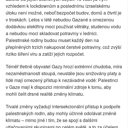
vzhledem k lockdownům a poslednímu izraelskému
útoku není možné, neboť bezpočet budov, domů a čtvrtí je
v troskách. Letos v létě nebudou Gazané s omezenou
dodávkou elektřiny moci používat větráky, studenou vodu
a nebudou moci skladovat potraviny v lednici.
Palestinské rodiny budou muset každý den na
přeplněných trzích nakupovat čerstvé potraviny, což zvýší
riziko šíření viru a zatíží jejich rozpočet.
Téměř třetině obyvatel Gazy hrozí extrémní chudoba, míra
nezaměstnanosti stoupá, neustále jsou snižovány platy a
lidé mají omezený přístup k nezávadné vodě: Palestinci
v Gaze mají k dispozici minimální zdroje k tomu, aby
mohli čelit drsné realitě změny klimatu.
Trvalé změny vyžadují intersekcionální přístup k podpoře
palestinských rodin, aby mohly účinně odolávat změně
klimatu – mimo jiné i tím, že se spojí s dalšími
utlačovanými skupinami po celém světě, a to za účelem