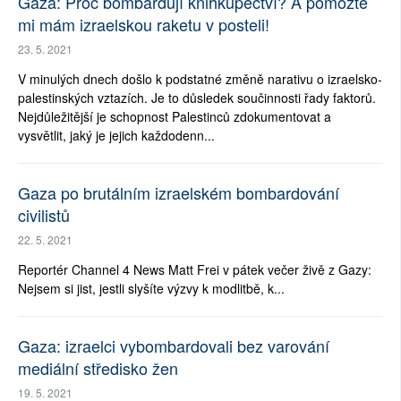
Gaza: Proč bombardují knihkupectví? A pomozte
mi mám izraelskou raketu v posteli!
23. 5. 2021
V minulých dnech došlo k podstatné změně narativu o izraelsko-
palestinských vztazích. Je to důsledek součinnosti řady faktorů.
Nejdůležitější je schopnost Palestinců zdokumentovat a
vysvětlit, jaký je jejich každodenn...
Gaza po brutálním izraelském bombardování
civilistů
22. 5. 2021
Reportér Channel 4 News Matt Frei v pátek večer živě z Gazy:
Nejsem si jist, jestli slyšíte výzvy k modlitbě, k...
Gaza: izraelci vybombardovali bez varování
mediální středisko žen
19. 5. 2021