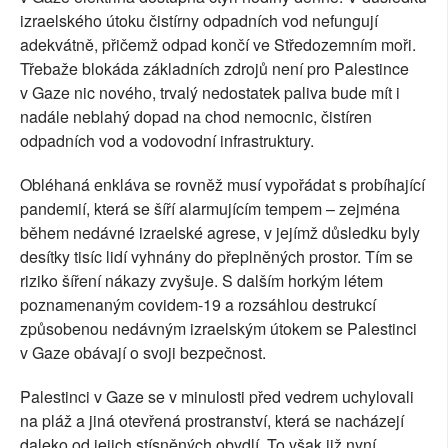
izraelského útoku čistírny odpadních vod nefungují
adekvátně, přičemž odpad končí ve Středozemním moři.
Třebaže blokáda základních zdrojů není pro Palestince
v Gaze nic nového, trvalý nedostatek paliva bude mít i
nadále neblahý dopad na chod nemocnic, čistíren
odpadních vod a vodovodní infrastruktury.
Obléhaná enkláva se rovněž musí vypořádat s probíhající
pandemií, která se šíří alarmujícím tempem – zejména
během nedávné izraelské agrese, v jejímž důsledku byly
desítky tisíc lidí vyhnány do přeplněných prostor. Tím se
riziko šíření nákazy zvyšuje. S dalším horkým létem
poznamenaným covidem-19 a rozsáhlou destrukcí
způsobenou nedávným izraelským útokem se Palestinci
v Gaze obávají o svoji bezpečnost.
Palestinci v Gaze se v minulosti před vedrem uchylovali
na pláž a jiná otevřená prostranství, která se nacházejí
daleko od jejich stísněných obydlí. To však již nyní