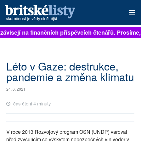
závisejí na finančních příspěvcích čtenářů. Prosíme, p
PŘIHLÁSIT
AKTUÁLNÍ VYDÁNÍ
ARCHIV
Léto v Gaze: destrukce,
pandemie a změna klimatu
ROZHOVORY
24. 6. 2021
TÉMATA
čas čtení 4 minuty
NEJČTENĚJŠÍ ZA 7 DNÍ
AUTOŘI
V roce 2013 Rozvojový program OSN (UNDP) varoval
PŘÍSPĚVKY NA PROVOZ
před zvyšujícím se výskytem nebezpečných vln veder v