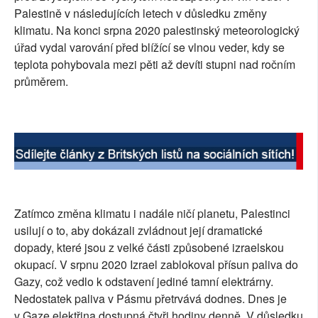
Palestině v následujících letech v důsledku změny
SOCIÁLNÍ SÍTĚ
klimatu. Na konci srpna 2020 palestinský meteorologický
úřad vydal varování před blížící se vlnou veder, kdy se
RUBRIKY
teplota pohybovala mezi pěti až devíti stupni nad ročním
průměrem.
PLNÁ VERZE STRÁNEK
Zatímco změna klimatu i nadále ničí planetu, Palestinci
usilují o to, aby dokázali zvládnout její dramatické
dopady, které jsou z velké části způsobené izraelskou
okupací. V srpnu 2020 Izrael zablokoval přísun paliva do
Gazy, což vedlo k odstavení jediné tamní elektrárny.
Nedostatek paliva v Pásmu přetrvává dodnes. Dnes je
v Gaze elektřina dostupná čtyři hodiny denně. V důsledku