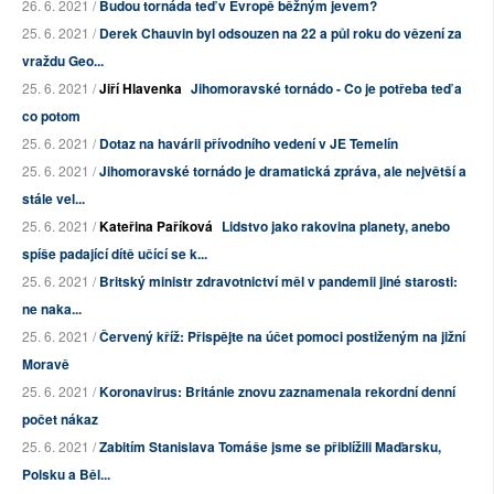
26. 6. 2021 /
Budou tornáda teď v Evropě běžným jevem?
25. 6. 2021 /
Derek Chauvin byl odsouzen na 22 a půl roku do vězení za
vraždu Geo...
25. 6. 2021 /
Jiří Hlavenka
Jihomoravské tornádo - Co je potřeba teď a
co potom
25. 6. 2021 /
Dotaz na havárii přívodního vedení v JE Temelín
25. 6. 2021 /
Jihomoravské tornádo je dramatická zpráva, ale největší a
stále vel...
25. 6. 2021 /
Kateřina Paříková
Lidstvo jako rakovina planety, anebo
spíše padající dítě učící se k...
25. 6. 2021 /
Britský ministr zdravotnictví měl v pandemii jiné starosti:
ne naka...
25. 6. 2021 /
Červený kříž: Přispějte na účet pomoci postiženým na jižní
Moravě
25. 6. 2021 /
Koronavirus: Británie znovu zaznamenala rekordní denní
počet nákaz
25. 6. 2021 /
Zabitím Stanislava Tomáše jsme se přiblížili Maďarsku,
Polsku a Běl...