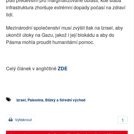
platí především pro marginalizované oblasti, kde slabá
infrastruktura zhoršuje extrémní dopady počasí na zdraví
lidí.
Mezinárodní společenství musí zvýšit tlak na Izrael, aby
ukončil útoky na Gazu, jakož i její blokádu a aby do
Pásma mohla proudit humanitární pomoc.
Celý článek v angličtině
ZDE
Izrael, Palestina, Blízký a Střední východ
1
Vytisknout