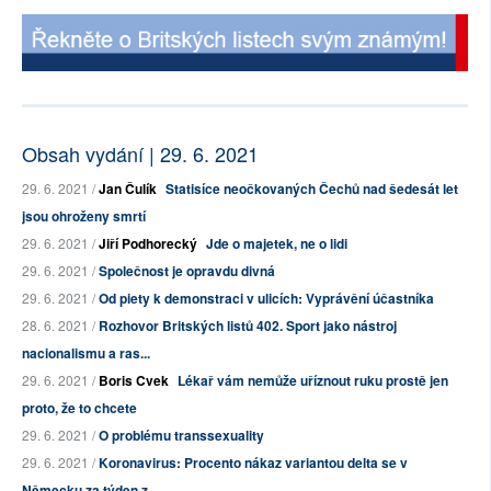
Obsah vydání | 29. 6. 2021
29. 6. 2021 /
Jan Čulík
Statisíce neočkovaných Čechů nad šedesát let
jsou ohroženy smrtí
29. 6. 2021 /
Jiří Podhorecký
Jde o majetek, ne o lidi
29. 6. 2021 /
Společnost je opravdu divná
29. 6. 2021 /
Od piety k demonstraci v ulicích: Vyprávění účastníka
28. 6. 2021 /
Rozhovor Britských listů 402. Sport jako nástroj
nacionalismu a ras...
29. 6. 2021 /
Boris Cvek
Lékař vám nemůže uříznout ruku prostě jen
proto, že to chcete
29. 6. 2021 /
O problému transsexuality
29. 6. 2021 /
Koronavirus: Procento nákaz variantou delta se v
Německu za týden z...