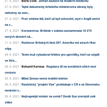
27. 6. 2021 /
Boris Cvek
Zeman zaútočil na moderní medicínu
27. 6. 2021 /
Tajné dokumenty britského ministerstva obrany byly
nalezeny na zast...
27. 6. 2021 /
Proč většina lidí, kteří už byli očkováni, nyní v Anglii umírá
na c...
27. 6. 2021 /
Koronavirus: Británie v sobotu zaznamenala 18 270
nových denních ná...
11. 6. 2021 /
Rozhovor Britských listů 397. Amerika má strach říkat
vtipy
26. 6. 2021 /
Tento muž vybudoval hřbitov pro uprchlíky, kteří se utopili
ve Stře...
26. 6. 2021 /
Bohumil Kartous
Regulace lží na sociálních sítích není
cenzura
26. 6. 2021 /
Miloš Zeman nemá mobilní telefon
26. 6. 2021 /
Rasistický "projekt Vize" prohlubuje v ČR a na Slovensku
nenávist v...
26. 6. 2021 /
Nejtrapnější ministr na světě? Deník Sun zveřejnil celé
video