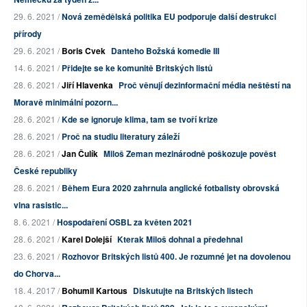
29. 6. 2021 /
Nová zemědělská politika EU podporuje další destrukci
přírody
29. 6. 2021 /
Boris Cvek
Danteho Božská komedie III
14. 6. 2021 /
Přidejte se ke komunitě Britských listů
28. 6. 2021 /
Jiří Hlavenka
Proč věnují dezinformační média neštěstí na
Moravě minimální pozorn...
28. 6. 2021 /
Kde se ignoruje klima, tam se tvoří krize
28. 6. 2021 /
Proč na studiu literatury záleží
28. 6. 2021 /
Jan Čulík
Miloš Zeman mezinárodně poškozuje pověst
České republiky
28. 6. 2021 /
Během Eura 2020 zahrnula anglické fotbalisty obrovská
vlna rasistic...
8. 6. 2021 /
Hospodaření OSBL za květen 2021
28. 6. 2021 /
Karel Dolejší
Kterak Miloš dohnal a předehnal
23. 6. 2021 /
Rozhovor Britských listů 400. Je rozumné jet na dovolenou
do Chorva...
18. 4. 2017 /
Bohumil Kartous
Diskutujte na Britských listech