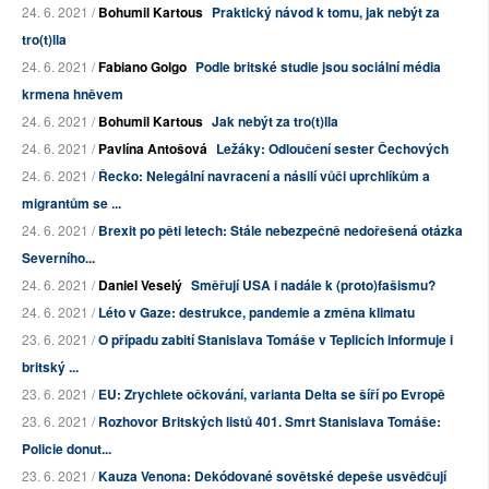
24. 6. 2021 /
Bohumil Kartous
Praktický návod k tomu, jak nebýt za
tro(t)lla
24. 6. 2021 /
Fabiano Golgo
Podle britské studie jsou sociální média
krmena hněvem
24. 6. 2021 /
Bohumil Kartous
Jak nebýt za tro(t)lla
24. 6. 2021 /
Pavlína Antošová
Ležáky: Odloučení sester Čechových
24. 6. 2021 /
Řecko: Nelegální navracení a násilí vůči uprchlíkům a
migrantům se ...
24. 6. 2021 /
Brexit po pěti letech: Stále nebezpečně nedořešená otázka
Severního...
24. 6. 2021 /
Daniel Veselý
Směřují USA i nadále k (proto)fašismu?
24. 6. 2021 /
Léto v Gaze: destrukce, pandemie a změna klimatu
23. 6. 2021 /
O případu zabití Stanislava Tomáše v Teplicích informuje i
britský ...
23. 6. 2021 /
EU: Zrychlete očkování, varianta Delta se šíří po Evropě
23. 6. 2021 /
Rozhovor Britských listů 401. Smrt Stanislava Tomáše:
Policie donut...
23. 6. 2021 /
Kauza Venona: Dekódované sovětské depeše usvědčují