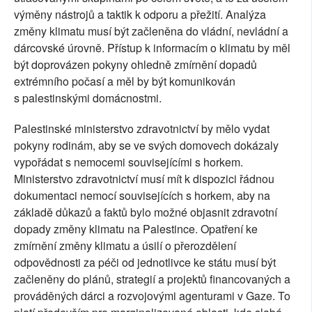
výměny nástrojů a taktik k odporu a přežití. Analýza
změny klimatu musí být začleněna do vládní, nevládní a
dárcovské úrovně. Přístup k informacím o klimatu by měl
být doprovázen pokyny ohledně zmírnění dopadů
extrémního počasí a měl by být komunikován
s palestinskými domácnostmi.
Palestinské ministerstvo zdravotnictví by mělo vydat
pokyny rodinám, aby se ve svých domovech dokázaly
vypořádat s nemocemi souvisejícími s horkem.
Ministerstvo zdravotnictví musí mít k dispozici řádnou
dokumentaci nemocí souvisejících s horkem, aby na
základě důkazů a faktů bylo možné objasnit zdravotní
dopady změny klimatu na Palestince. Opatření ke
zmírnění změny klimatu a úsilí o přerozdělení
odpovědnosti za péči od jednotlivce ke státu musí být
začleněny do plánů, strategií a projektů financovaných a
prováděných dárci a rozvojovými agenturami v Gaze. To