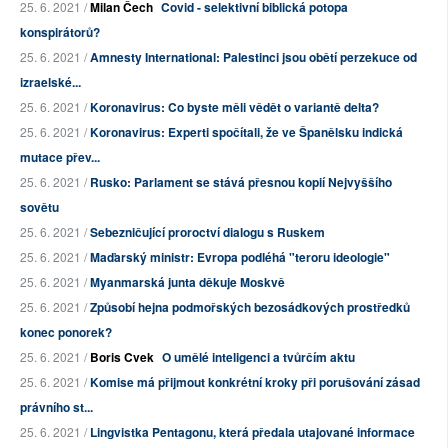
25. 6. 2021 /
Milan Čech
Covid - selektivní biblická potopa
konspirátorů?
25. 6. 2021 /
Amnesty International: Palestinci jsou obětí perzekuce od
izraelské...
25. 6. 2021 /
Koronavirus: Co byste měli vědět o variantě delta?
25. 6. 2021 /
Koronavirus: Experti spočítali, že ve Španělsku indická
mutace přev...
25. 6. 2021 /
Rusko: Parlament se stává přesnou kopií Nejvyššího
sovětu
25. 6. 2021 /
Sebezničující proroctví dialogu s Ruskem
25. 6. 2021 /
Maďarský ministr: Evropa podléhá "teroru ideologie"
25. 6. 2021 /
Myanmarská junta děkuje Moskvě
25. 6. 2021 /
Způsobí hejna podmořských bezosádkových prostředků
konec ponorek?
25. 6. 2021 /
Boris Cvek
O umělé inteligenci a tvůrčím aktu
25. 6. 2021 /
Komise má přijmout konkrétní kroky při porušování zásad
právního st...
25. 6. 2021 /
Lingvistka Pentagonu, která předala utajované informace