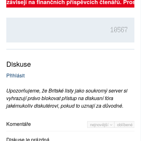
ě závisejí na finančních příspěvcích čtenářů. Prosíme
10567
Diskuse
Přihlásit
Upozorňujeme, že Britské listy jako soukromý server si
vyhrazují právo blokovat přístup na diskusní fóra
jakémukoliv diskutérovi, pokud to uznají za důvodné.
Komentáře
nejnovější
oblíbené
Diskuse je prázdná.