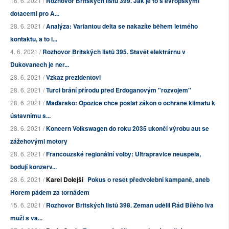
18. 6. 2021 /
Rozhovor Britských listů 399. Jak je to s evropskými
dotacemi pro A...
28. 6. 2021 /
Analýza: Variantou delta se nakazíte během letmého
kontaktu, a to i...
4. 6. 2021 /
Rozhovor Britských listů 395. Stavět elektrárnu v
Dukovanech je ner...
28. 6. 2021 /
Vzkaz prezidentovi
28. 6. 2021 /
Turci brání přírodu před Erdoganovým "rozvojem"
28. 6. 2021 /
Maďarsko: Opozice chce poslat zákon o ochraně klimatu k
ústavnímu s...
28. 6. 2021 /
Koncern Volkswagen do roku 2035 ukončí výrobu aut se
zážehovými motory
28. 6. 2021 /
Francouzské regionální volby: Ultrapravice neuspěla,
bodují konzerv...
28. 6. 2021 /
Karel Dolejší
Pokus o reset předvolební kampaně, aneb
Horem pádem za tornádem
15. 6. 2021 /
Rozhovor Britských listů 398. Zeman udělil Řád Bílého lva
muži s va...