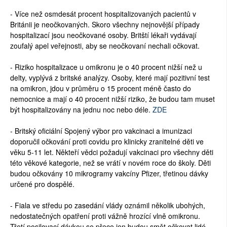
- Více než osmdesát procent hospitalizovaných pacientů v
Británii je neočkovaných. Skoro všechny nejnovější případy
hospitalizací jsou neočkované osoby. Britští lékaři vydávají
zoufalý apel veřejnosti, aby se neočkovaní nechali očkovat.
- Riziko hospitalizace u omikronu je o 40 procent nižší než u
delty, vyplývá z britské analýzy. Osoby, které mají pozitivní test
na omikron, jdou v průměru o 15 procent méně často do
nemocnice a mají o 40 procent nižší riziko, že budou tam muset
být hospitalizovány na jednu noc nebo déle.
ZDE
- Britský oficiální Spojený výbor pro vakcinaci a imunizaci
doporučil očkování proti covidu pro klinicky zranitelné děti ve
věku 5-11 let. Někteří vědci požadují vakcinaci pro všechny děti
této věkové kategorie, než se vrátí v novém roce do školy. Děti
budou očkovány 10 mikrogramy vakcíny Pfizer, třetinou dávky
určené pro dospělé.
- Fiala ve středu po zasedání vlády oznámil několik ubohých,
nedostatečných opatření proti vážně hrozící vlně omikronu.
Třetí posilovací dávkou se přece jen budou smět očkovat lidé