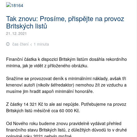
Tak znovu: Prosíme, přispějte na provoz
Britských listů
21. 12. 2021
čas čtení < 1 minuta
Finanční částka k dispozici Britským listům dosáhla rekordního
minima, jak je vidět z přiloženého obrázku.
Snažíme se provozovat deník s minimálními náklady, avšak tři
kmenoví autoři (nikoliv šéfredaktor) nemohou žít ze vzduchu a
musíme jim hradit aspoň minimální honoráře.
Z částky 14 321 Kč to ale asi nepůjde. Potřebujeme na provoz
Britských listů měsíčně cca 60 000 Kč.
Od Nového roku budeme znovu pravidelně vydávat přehled
finančního stavu Britských listů, z důležitých důvodů to v druhé
polovině roku 2021 nebylo možné.