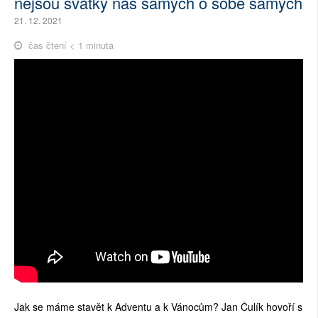
nejsou svátky nás samých o sobě samých
21. 12. 2021
čas čtení < 1 minuta
Jak se máme stavět k Adventu a k Vánocům? Jan Čulík hovoří s