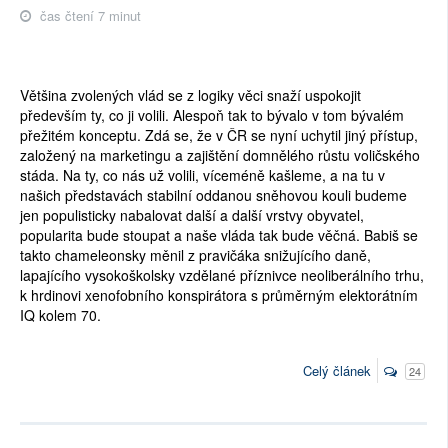
čas čtení 7 minut
Většina zvolených vlád se z logiky věci snaží uspokojit 
především ty, co ji volili. Alespoň tak to bývalo v tom bývalém 
přežitém konceptu. Zdá se, že v ČR se nyní uchytil jiný přístup, 
založený na marketingu a zajištění domnělého růstu voličského 
stáda. Na ty, co nás už volili, víceméně kašleme, a na tu v 
našich představách stabilní oddanou sněhovou kouli budeme 
jen populisticky nabalovat další a další vrstvy obyvatel, 
popularita bude stoupat a naše vláda tak bude věčná. Babiš se 
takto chameleonsky měnil z pravičáka snižujícího daně, 
lapajícího vysokoškolsky vzdělané příznivce neoliberálního trhu, 
k hrdinovi xenofobního konspirátora s průměrným elektorátním 
IQ kolem 70. 
Celý článek
24