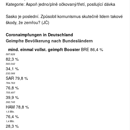
Kategorie: Aspoň jedno/plně očkovaný/třetí, posilující dávka
Sasko je poslední. Způsobil komunismus skutečně lidem takové
škody, že zemřou? (JČ)
Coronaimpfungen in Deutschland
Geimpfte Bevölkerung nach Bundesländern
mind. einmal
vollst. geimpft
Booster
BRE 86,4 %
587.626
82,3 %
560.042
34,1 %
232.066
SAR 79,8 %
784.763
76,8 %
755.497
39,9 %
392.745
HAM 78,8 %
1,5 Mio.
76,4 %
1,4 Mio.
28,3 %