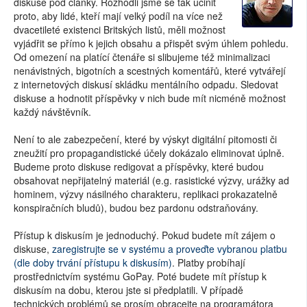
diskuse pod články. Rozhodli jsme se tak učinit
proto, aby lidé, kteří mají velký podíl na více než
dvacetileté existenci Britských listů, měli možnost
vyjádřit se přímo k jejich obsahu a přispět svým úhlem pohledu.
Od omezení na platící čtenáře si slibujeme též minimalizaci
nenávistných, bigotních a scestných komentářů, které vytvářejí
z internetových diskusí skládku mentálního odpadu. Sledovat
diskuse a hodnotit příspěvky v nich bude mít nicméně možnost
každý návštěvník.
Není to ale zabezpečení, které by výskyt digitální pitomosti či
zneužití pro propagandistické účely dokázalo eliminovat úplně.
Budeme proto diskuse redigovat a příspěvky, které budou
obsahovat nepřijatelný materiál (e.g. rasistické výzvy, urážky ad
hominem, výzvy násilného charakteru, replikaci prokazatelně
konspiračních bludů), budou bez pardonu odstraňovány.
Přístup k diskusím je jednoduchý. Pokud budete mít zájem o
diskuse,
zaregistrujte se v systému a proveďte vybranou platbu
(dle doby trvání přístupu k diskusím)
. Platby probíhají
prostřednictvím systému GoPay. Poté budete mít přístup k
diskusím na dobu, kterou jste si předplatili. V případě
technických problémů se prosím obracejte na programátora