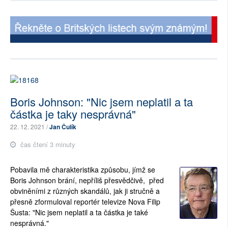
Boris Johnson: "Nic jsem neplatil a ta
částka je taky nesprávná"
22. 12. 2021 /
Jan Čulík
čas čtení 3 minuty
Pobavila mě charakteristika způsobu, jímž se
Boris Johnson brání, nepříliš přesvědčivě, před
obviněními z různých skandálů, jak ji stručně a
přesně zformuloval reportér televize Nova Filip
Šusta: "Nic jsem neplatil a ta částka je také
nesprávná."