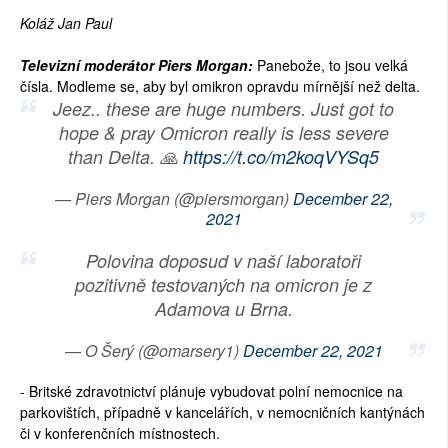
Koláž Jan Paul
SOCIÁLNÍ SÍTĚ
Televizní moderátor Piers Morgan:
Panebože, to jsou velká
RUBRIKY
čísla. Modleme se, aby byl omikron opravdu mírnější než delta.
Jeez.. these are huge numbers. Just got to
PLNÁ VERZE STRÁNEK
hope & pray Omicron really is less severe
than Delta. 🙏
https://t.co/m2koqVYSq5
— Piers Morgan (@piersmorgan)
December 22,
2021
Polovina doposud v naší laboratoři
pozitivně testovaných na omicron je z
Adamova u Brna.
— O Šerý (@omarsery1)
December 22, 2021
- Britské zdravotnictví plánuje vybudovat polní nemocnice na
parkovištích, případně v kancelářích, v nemocničních kantýnách
či v konferenčních místnostech.