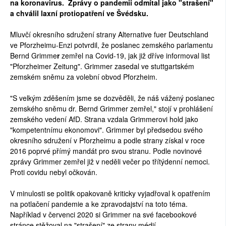
na koronavirus. 
 Zprávy o pandemii odmítal jako "strašení" 
a chválil laxní protiopatření ve Švédsku. 
Mluvčí okresního sdružení strany Alternative fuer Deutschland 
ve Pforzheimu-Enzi potvrdil, že poslanec zemského parlamentu 
B
ernd 
Grimme
r 
zemřel na Covid-19, jak již dříve informoval list 
"Pforzheimer Zeitung". Grimmer zasedal ve stuttgartském 
zemském sněmu za volební obvod Pforzheim.
"S velkým zděšením jsme se dozvěděli, že náš vážený poslanec 
zemského sněmu dr. Bernd Grimmer zemřel," stojí v prohlášení 
zemského vedení AfD. Strana vzdala Grimmerovi hold jako 
"kompetentnímu ekonomovi". Grimmer byl předsedou svého 
okresního sdružení v Pforzheimu a podle strany získal v roce 
2016 poprvé přímý mandát pro svou stranu. Podle novinové 
zprávy Grimmer zemřel již v neděli večer po třítýdenní nemoci. 
Proti covidu nebyl očkován.
V minulosti se politik opakovaně kriticky vyjadřoval k opatřením 
na potlačení pandemie a ke zpravodajství na toto téma. 
Například v červenci 2020 si Grimmer na své facebookové 
stránce stěžoval na "strašení" ze strany médií.