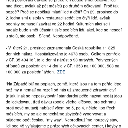
nad třicet, avšak až pět měsíců po druhém očkování!! Proč tak
pozdě? Proč se neočkují mladí lidé a děti? On 29. prosince do
2. ledna smí u stolu v restauraci sedět jen čtyři lidé, avšak
podniky nemusejí zavírat ve 22 hodin! Kulturních akcí se i
nadále bude smět účastnit tisíc sedících lidí, akcí, kde se nesedí
u stolů, sto osob. Šílené. Neodpovědné.
- V úterý 21. prosince zaznamenala Česká republika 11 825
denních nákaz. Hospitalizováno je 4678 osob. Celkem zemřelo
v ČR 35 494 lidí, to je denní nárůst o 93 mrtvých. Potvrzených
případů za poslednich 14 dní je v ČR 1353 na 100 000, 563 na
100 000 za poslední týden.
ZDE
"Na Západě bijí na poplach, země, které jsou na tom pořád lépe
než my a nemají na rozdíl od nás už zhroucené zdravotnictví
(nijak jinak se neposkytování standardní péče nazvat nedá) jdou
do lockdownu, třetí dávku (podle všeho klíčovou pro ochranu
proti nové mutaci) nabízejí všem po 5, po 4, někde i po třech
měsících, my se ale nenecháme zbytečně vynervovat a
půjdeme opět českou "my way". Neprodloužíme nouzový stav,
lidi pod 45 vyfakujeme z prázdných očkovacích center, i kdyby o