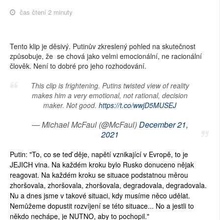
čas čtení 2 minuty
Tento klip je děsivý. Putinův zkreslený pohled na skutečnost
způsobuje, že se chová jako velmi emocionální, ne racionální
člověk. Není to dobré pro jeho rozhodování.
This clip is frightening. Putins twisted view of reality
makes him a very emotional, not rational, decision
maker. Not good.
https://t.co/wwjD5MUSEJ
— Michael McFaul (@McFaul)
December 21,
2021
Putin: "To, co se teď děje, napětí vznikající v Evropě, to je
JEJICH vina. Na každém kroku bylo Rusko donuceno nějak
reagovat. Na každém kroku se situace podstatnou měrou
zhoršovala, zhoršovala, zhoršovala, degradovala, degradovala.
Nu a dnes jsme v takové situaci, kdy musíme něco udělat.
Nemůžeme dopustit rozvíjení se této situace... No a jestli to
někdo nechápe, je NUTNO, aby to pochopil."