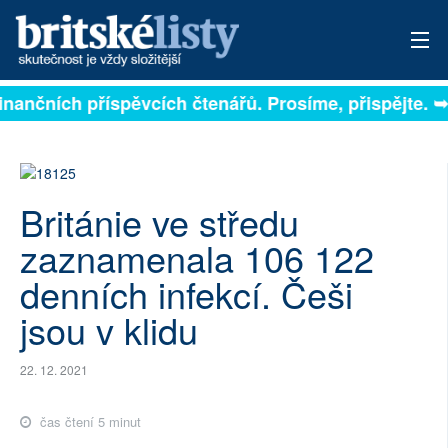
 na finančních příspěvcích čtenářů. Prosíme, přispějte
PŘIHLÁSIT
AKTUÁLNÍ VYDÁNÍ
ARCHIV
Británie ve středu
ROZHOVORY
zaznamenala 106 122
denních infekcí. Češi
TÉMATA
jsou v klidu
NEJČTENĚJŠÍ ZA 7 DNÍ
22. 12. 2021
AUTOŘI
čas čtení 5 minut
PŘÍSPĚVKY NA PROVOZ