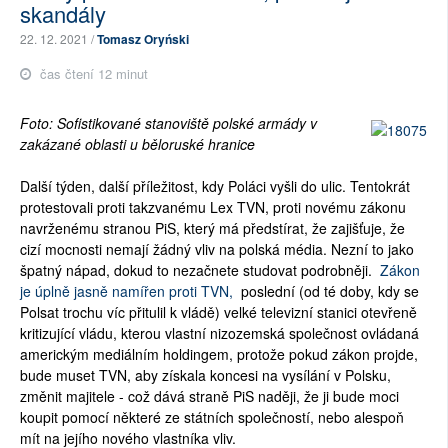
skandály
22. 12. 2021 /
Tomasz Oryński
čas čtení 12 minut
Foto: Sofistikované stanoviště polské armády v
zakázané oblasti u běloruské hranice
Další týden, další příležitost, kdy Poláci vyšli do ulic. Tentokrát
protestovali proti takzvanému Lex TVN, proti novému zákonu
navrženému stranou PiS, který má předstírat, že zajišťuje, že
cizí mocnosti nemají žádný vliv na polská média. Nezní to jako
špatný nápad, dokud to nezačnete studovat podrobněji.
Zákon
je úplně jasně namířen proti TVN,
poslední (od té doby, kdy se
Polsat trochu víc přitulil k vládě) velké televizní stanici otevřeně
kritizující vládu, kterou vlastní nizozemská společnost ovládaná
americkým mediálním holdingem, protože pokud zákon projde,
bude muset TVN, aby získala koncesi na vysílání v Polsku,
změnit majitele - což dává straně PiS naději, že ji bude moci
koupit pomocí některé ze státních společností, nebo alespoň
mít na jejího nového vlastníka vliv.