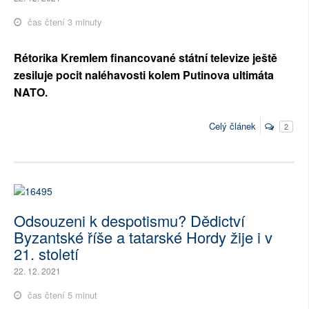
čas čtení 3 minuty
Rétorika Kremlem financované státní televize ještě
zesiluje pocit naléhavosti kolem Putinova ultimáta
NATO.
Celý článek
2
Odsouzeni k despotismu? Dědictví
Byzantské říše a tatarské Hordy žije i v
21. století
22. 12. 2021
čas čtení 5 minut