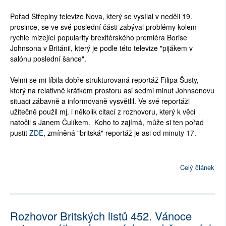
Pořad Střepiny televize Nova, který se vysílal v neděli 19.
prosince, se ve své poslední části zabýval problémy kolem
rychle mizející popularity brexitérského premiéra Borise
Johnsona v Británii, který je podle této televize "pijákem v
salónu poslední šance".
Velmi se mi líbila dobře strukturovaná reportáž Filipa Šusty,
který na relativně krátkém prostoru asi sedmi minut Johnsonovu
situaci zábavně a informovaně vysvětlil. Ve své reportáži
užitečně použil mj. i několik citací z rozhovoru, který k věci
natočil s Janem Čulíkem. Koho to zajímá, může si ten pořad
pustit
ZDE
, zmíněná "britská" reportáž je asi od minuty 17.
Celý článek
Rozhovor Britských listů 452. Vánoce