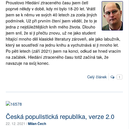
Proustovo Hledání ztraceného času jsem četl
poprvé někdy v době, kdy mi bylo 18-20 let. Vrátil
jsem se k němu ve svých 40 letech za zcela jiných
podmínek. Už při prvním čtení jsem věděl, že to je
jedna z nejdůležitějších knih mého života. Dlouho
jsem snil, že si ji přečtu znovu, už ne jako student
hltající mnoho děl klasické literatury zároveň, ale jako labužník,
který se soustředí na jednu knihu a vychutnává si ji mnoho let.
Po pěti letech (září 2021) jsem na konci, odkud se hned vracím
na začátek. Hledání ztraceného času totiž začíná tak, že
navazuje na svůj konec.
Celý článek
1
Česká populistická republika, verze 2.0
22. 12. 2021 /
Milan Čech