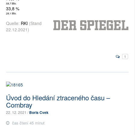
58,7 Mio.
33,8 %
28,1 Mio.
Quelle:
RKI
(Stand
22.12.2021)
1
Úvod do Hledání ztraceného času –
Combray
22. 12. 2021 /
Boris Cvek
čas čtení 45 minut