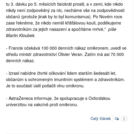
tu 3. dávku po 5. měsících tisíckrát prosili, a v zemi, kde nikdo
nikdy není zodpovědný za nic, necháme vše na zodpovědnosti
občanů (protože jinak by to byl komunismus). Po Novém roce
zase řekněme, že nikdo neměl křišťálovou kouli, poděkujeme
zdravotníkům za jejich nasazení a spočítáme mrtvé,"
píše
Martin Kloubek.
- Francie očekává 100 000 denních nákaz omikronem, uvedl ve
středu ministr zdravotnictví Olivier Veran. Zatím má asi 70 000
denních nákaz.
- Izrael nabídne čtvrté očkování lidem starším šedesáti let,
občanům s ochromeným imunitním systémem a zdravotníkům.
Je to součástí úsilí potlačit vlnu omikronu.
- AstraZeneca informuje, že spolupracuje s Oxfordskou
univerzitou na vakcíně proti omikronu.
Celý článek
2